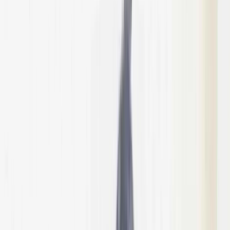
উপজেলা স্বাস্থ্য কমপ্লেক্সে জলাতঙ্কের টিকা নেই,
চাঁদপুরের সিভিল সার্জনকে বদলি
সালাহউদ্দিন আহমদকে গুম: শেখ হাসিনা-
কামাল-জিয়াউলের সম্পৃক্ততা পেয়েছে তদন্ত
সংস্থা
রবিবার, ০৯ আগস্ট ২০২৬
২৫ শ্রাবণ ১৪৩৩ বঙ্গাব্দ