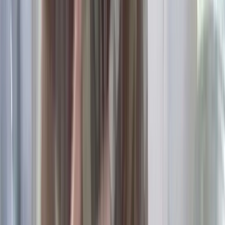
পোস্টের নিচে প্রকারান্তে সাইবারযুক্ত চালিয়ে যাচ্ছে।
বিভিন্ন মাধ্যম জানা গেছে, উজিরপুর পৌরসভার ৮ নম্বর ওয়ার্ডে
স্থানীয়দের অর্থায়নে একটি বাঁশের সাঁকো নির্মাণ করা হয়। আনুমানিক ২০০
ফুট দৈর্ঘ্যের সাঁকোটি উদ্বোধনে শুক্রবার সকালে ওয়ার্ডটিতে যান পৌর
বিএনপির সভাপতি মোহাম্মদ শহীদুল ইসলাম খান। একপর্যায়ে তিনি
বেশকিছু নারী-পুরুষকে সাথে নিয়ে লাল ফিতা কেটে সাঁকোটি উদ্বোধন
করেন।
শীর্ষস্থানীয় বিএনপি নেতার এই বাঁশের সাঁকো উদ্বোধন আয়োজনের
বেশকিছু ভিডিওচিত্র এবং ছবি সামাজিক যোগাযোগমাধ্যমে ছড়িয়ে
পড়তেই শুরু হয় আলোচনা-সমালোচনা। পাশাপাশি নেটিজেনদের
বিষয়টি নিয়ে উপহাস-হাস্যরস করতে দেখা গেছে। অনলাইন মিডিয়ায়
প্রকাশিত এই খবর ফলাও করে প্রকাশ হলে স্যোশালমাধ্যম ফেসবুক
আরও সগরম হয়ে ওঠে। একাধিক পত্রিকার ফেসবুক পেইজ প্রকাশিত
সংবাটির কমেন্ট বক্সে ঘুরে আসলে বিভিন্ন নেতিবাচক মন্তব্যও পাওয়া যায়।
অবশ্য কেউ কেউ আবার বিষয়টিকে ইতিবাচক হিসেবেও দেখছেন, তবে
এই সংখ্যা অনেকাংশে কম।
তবে এই গোটা বিষয়টিকে ইতিবাচক হিসেবে দেখছেন স্থানীয় অনেকে।
তাদের দাবি, এলাকার খালটির ওপর সেতু না থাকায় প্রতিদিন দুর্ভোগ
পোহাতে হচ্ছিল। বিশেষ করে শিক্ষার্থী, কৃষক, নারী, বৃদ্ধ ও কর্মজীবী