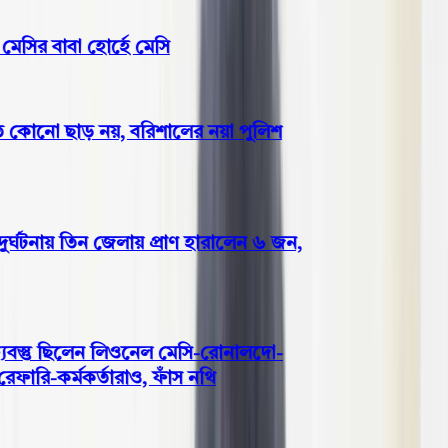
সির বাবা হোর্হে মেসি
 কোনো ছাড় নয়, বরিশালের নয়া পুলিশ
ঘটনায় তিন জেলায় প্রাণ হারালেন ৬ জন,
বস্তু ছিলেন লিওনেল মেসি-রোনালদো-
ারি-কর্মকর্তারাও, ফাঁস নথি