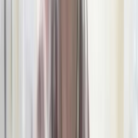
বরিশালে বিপুলসংখ্যক দেশীয়
অস্ত্রসহ ২ যুবক আটক, পালিয়ে
গেলেন মূলহোতা সৈকত
০৮ আগস্ট, ২০২৬ ২৩:২৯