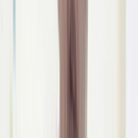
উপজেলা স্বাস্থ্য কমপ্লেক্সে
জলাতঙ্কের টিকা নেই, চাঁদপুরের