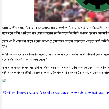
আসন্ন জাতীয় সংসদ নির্বাচনে ২৩৭ আসনে সম্ভাব্য প্রার্থী তালিকা প্রকাশ করেছে বিএনপি।
সম্মেলনে দলীয় প্রার্থীদের নাম ঘোষণা করেন দলটির মহাসচিব মির্জা ফখরুল ইসলাম আলমগী
চূড়ান্ত প্রার্থী ঘোষণার আগে দলের ভারপ্রাপ্ত চেয়ারম্যান তারেক রহমানের নেতৃত্বে স্থায়ী কম
হয়।
মির্জা ফখরুল ইসলাম আলমগীর বলেন, ‘প্রায় ২৩৫ আসনের সম্ভাব্য প্রার্থী তালিকা দেওয়া হচ
হবে, সেটি বিএনপি সমন্বয় করে নেবে।’
সংবাদ সম্মেলনে বিএনপির স্থায়ী কমিটির সদস্য ড. খন্দকার মোশাররফ হোসেন, মির্জা আব্বাস,
আমীর খসরু মাহমুদ চৌধুরী, সেলিমা রহমান, ইকবাল হাসান মাহমুদ টুকু ও ডা. এ জেড এম জা
নিউজ লিংক : http://62.72.12.193
/general-news/17091e39-7970-418e-a770-3aaf4aaa754