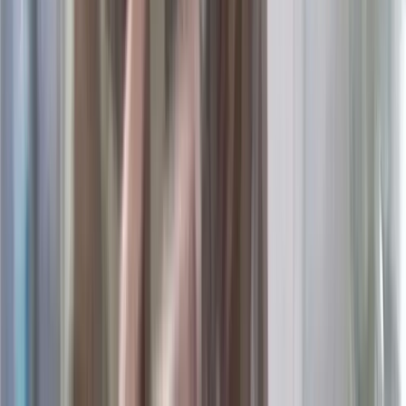
মানুষের চলাচল ছিল ঝুঁকিপূর্ণ। বর্ষা মৌসুমে এই যাত্রা আরও ভয়ানক হয়ে
ওঠে। এই বিষয়টি সংশ্লিষ্ট কর্তৃপক্ষকে অবহিত করা হলেও কোনো
প্রতিকার মেলেনি। পরিশেষে বাধ্য হয়ে স্থানীয়রা ফান্ডসংগ্রহ করে একটি
বাঁশের সাঁকো নির্মাণে উদ্যোগ নেয়, যা শুক্রবার উদ্বোধন করেছেন
উজিরপুর পৌর বিএনপির সভাপতি মোহাম্মদ শহীদুল ইসলাম খান। এই
বিষয়টিকে নিয়ে ফেসবুকে নোংরামী চলছে। এতে নিজ দলীয় কতিপয়
কর্মীরও আস্কারা আছে, অভিযোগ করেন বিএনপি নেতা।
তবে এই ধরনের সমালোচনা ও অপপ্রচারে তিনি মোটেও বিচলিত নন এবং
আগামীতে জনকল্যাণমূলক কাজে নিজেকে আরও বিস্তৃত করতে চাইছেন।
আত্মপক্ষ সমর্থনে বিএনপি নেতা সরল স্বীকারোক্তি পাওয়া গেলেও
ফেসবুকে বিতর্ক কমছে না, বরং ক্ষণেক্ষণে বৃদ্ধি পাচ্ছে। নেটিজেনদের বড়
একটি অংশ হাস্যরসের ছলে সাঁকো উদ্বোধনকে বৃহৎ এবং মহৎ কর্ম উল্লেখ
করে নেতিবাচক কমেন্ট করেন। পাশাপাশি আরও বিস্তর কমেন্ট দেখা যায়,
যা অশ্লীয় ভাষার সংমিশ্রণ এবং বরিশালটাইমসের সম্পাদকীয় নীতিপরিপন্থী
হওয়ায় প্রকাশযোগ্য নয়।’
টানা বর্ষণে বরিশাল-ঢাকা মহাসড়কে
খানাখন্দ, ঝুঁকিপূর্ণ গাড়ি চলাচল