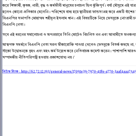
করে শিক্ষার্থী, কৃষক, নারী, বৃদ্ধ ও কর্মজীবী মানুষের চলাচল ছিল ঝুঁকিপূর্ণ। বর্ষা মৌসুমে এ
হলেও কোনো প্রতিকার মেলেনি। পরিশেষে বাধ্য হয়ে স্থানীয়রা ফান্ডসংগ্রহ করে একটি বাঁশের 
বিএনপির সভাপতি মোহাম্মদ শহীদুল ইসলাম খান। এই বিষয়টিকে নিয়ে ফেসবুকে নোংরামী 
বিএনপি নেতা।
তবে এই ধরনের সমালোচনা ও অপপ্রচারে তিনি মোটেও বিচলিত নন এবং আগামীতে জনকল্য
আত্মপক্ষ সমর্থনে বিএনপি নেতা সরল স্বীকারোক্তি পাওয়া গেলেও ফেসবুকে বিতর্ক কমছে না, 
সাঁকো উদ্বোধনকে বৃহৎ এবং মহৎ কর্ম উল্লেখ করে নেতিবাচক কমেন্ট করেন। পাশাপাশি আরও বি
সম্পাদকীয় নীতিপরিপন্থী হওয়ায় প্রকাশযোগ্য নয়।’
নিউজ লিংক : http://62.72.12.193
/general-news/17091e39-7970-418e-a770-3aaf4aaa754