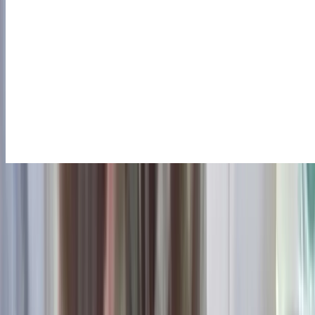
বরিশালে বাঁশের সাঁকো উদ্বোধন করতে গিয়ে তুমুল বিতর্কে জড়ানোসহ
হাস্যরসের জন্ম দিয়েছেন উপজেলা বিএনপির শীর্ষস্থানীয় নেতা। উজিরপুর
পৌর বিএনপির সভাপতি মোহাম্মদ শহীদুল ইসলাম খান শুক্রবার সকালে
লাল ফিতা কেটে আনুষ্ঠানিকভাবে সাঁকোটি উদ্বোধন করেন, তার এই মহৎ
কর্মের খবর সমাজপাতায় ছড়িয়ে পড়লে দিনভর চলে আলোচনা-
সমালোচনা এবং হাস্যরস-উপহাস। বিশেষ করে অনলাইন সংবাদমাধ্যমের
কয়েকটিতে এই খবর ফলাও করে প্রকাশ হওয়ায় ফেসবুকে
নেটিজেনদেরও সরব হতে দেখা গেছে, বিভিন্ন নেতিবাচক কমেন্টে