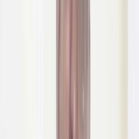
আসন্ন জাতীয় সংসদ নির্বাচনে ২৩৭ আসনে সম্ভাব্য প্রার্থী তালিকা প্রকাশ
করেছে বিএনপি। সোমবার (৩ নভেম্বর) গুলশান বিএনপির
চেয়ারপারসনের কার্যালয়ে এক সংবাদ সম্মেলনে দলীয় প্রার্থীদের নাম
ঘোষণা করেন দলটির মহাসচিব মির্জা ফখরুল ইসলাম আলমগীর।
চূড়ান্ত প্রার্থী ঘোষণার আগে দলের ভারপ্রাপ্ত চেয়ারম্যান তারেক রহমানের
নেতৃত্বে স্থায়ী কমিটির বৈঠক হয়। সেখানে দলীয় প্রার্থীদের নামের
প্রাথমিক তালিকা চূড়ান্ত করা হয়।
মির্জা ফখরুল ইসলাম আলমগীর বলেন, ‘প্রায় ২৩৫ আসনের সম্ভাব্য প্রার্থী
তালিকা দেওয়া হচ্ছে। আর যেসব আসনে যুগপৎ আন্দোলন সঙ্গীদের
প্রার্থী তালিকা ঘোষণা করা হবে, সেটি বিএনপি সমন্বয় করে নেবে।’