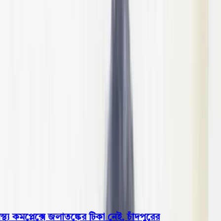
বরিশাল
ভোলা
ঝালকাঠি
বরগুনা
পিরোজপুর
পটুয়াখালী
রাজনীতি
খেলাধুলা
বিনোদন
জাতীয়
Open menu
This is the News Sidebar
খুঁজুন
সাধারণ সংবাদ
শিরোনাম
্য কমপ্লেক্সে জলাতঙ্কের টিকা নেই, চাঁদপুরের