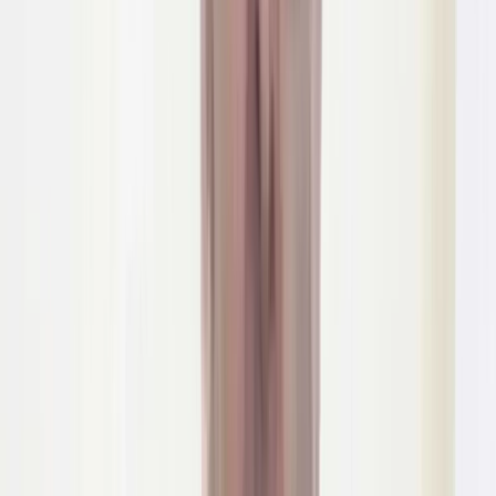
সংবাদ সম্মেলনে বিএনপির স্থায়ী কমিটির সদস্য ড. খন্দকার মোশাররফ
হোসেন, মির্জা আব্বাস, গয়েশ্বর চন্দ্র রায়, আব্দুল মঈন খান, মেজর
(অব.) হাফিজ উদ্দিন আহমেদ, আমীর খসরু মাহমুদ চৌধুরী, সেলিমা
রহমান, ইকবাল হাসান মাহমুদ টুকু ও ডা. এ জেড এম জাহিদ হোসেন
উপস্থিতি ছিলেন।
আরও পড়ুন: