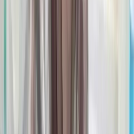
সালাহউদ্দিন আহমদকে গুম: শেখ
হাসিনা-কামাল-জিয়াউলের সম্পৃক্ততা