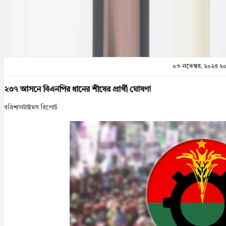
প্রিন্ট এন্ড সেভ
০৩ নভেম্বর, ২০২৫ ২
২৩৭ আসনে বিএনপির ধানের শীষের প্রার্থী ঘোষণা
বরিশালটাইমস রিপোর্ট