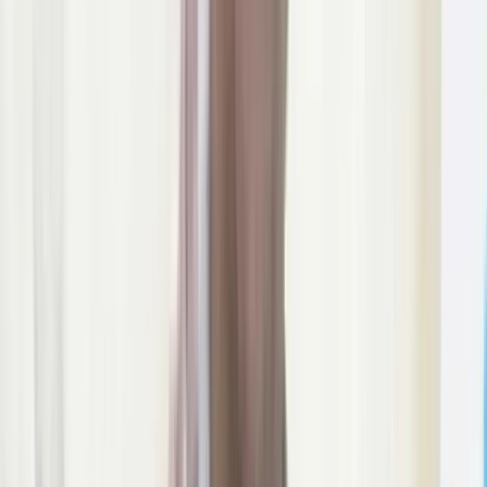
ভীমরুলীর ভাসমান বাজার দেখে মুগ্ধ
মার্কিন রাষ্ট্রদূত
০৯ আগস্ট, ২০২৬ ১২:৩৬