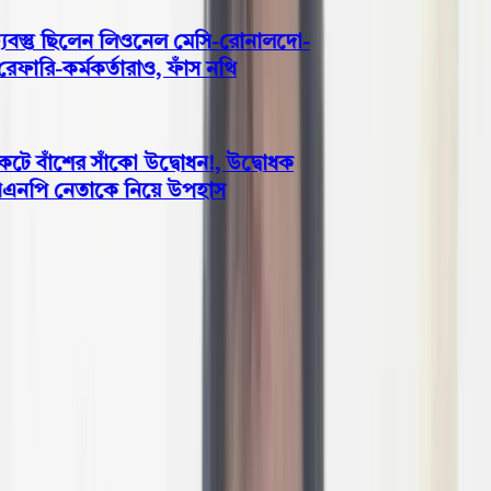
বস্তু ছিলেন লিওনেল মেসি-রোনালদো-
ারি-কর্মকর্তারাও, ফাঁস নথি
 বাঁশের সাঁকো উদ্বোধন!, উদ্বোধক
বিএনপি নেতাকে নিয়ে উপহাস
বরিশাল
২৩৭ আসনে বিএনপির ধানের শীষের
প্রার্থী ঘোষণা