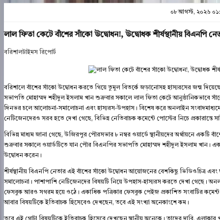
০৮ আগস্ট, ২০২৬ ০১
লাল ফিতা কেটে বাঁশের সাঁকো উদ্বোধন!, উদ্বোধক শীর্ষস্থানীয় বিএনপি 
বরিশালটাইমস রিপোর্ট
বরিশালে বাঁশের সাঁকো উদ্বোধন করতে গিয়ে তুমুল বিতর্কে জড়ানোসহ হাস্যরসের জন্ম দিয়
সভাপতি মোহাম্মদ শহীদুল ইসলাম খান শুক্রবার সকালে লাল ফিতা কেটে আনুষ্ঠানিকভাবে স
দিনভর চলে আলোচনা-সমালোচনা এবং হাস্যরস-উপহাস। বিশেষ করে অনলাইন সংবাদমাধ্যম
নেটিজেনদেরও সরব হতে দেখা গেছে, বিভিন্ন নেতিবাচক কমেন্টে পোস্টের নিচে প্রকারান্তে সাইব
বিভিন্ন মাধ্যম জানা গেছে, উজিরপুর পৌরসভার ৮ নম্বর ওয়ার্ডে স্থানীয়দের অর্থায়নে একটি বাঁশ
শুক্রবার সকালে ওয়ার্ডটিতে যান পৌর বিএনপির সভাপতি মোহাম্মদ শহীদুল ইসলাম খান। একপ
উদ্বোধন করেন।
শীর্ষস্থানীয় বিএনপি নেতার এই বাঁশের সাঁকো উদ্বোধন আয়োজনের বেশকিছু ভিডিওচিত্র এ
সমালোচনা। পাশাপাশি নেটিজেনদের বিষয়টি নিয়ে উপহাস-হাস্যরস করতে দেখা গেছে। অনলা
ফেসবুক আরও সগরম হয়ে ওঠে। একাধিক পত্রিকার ফেসবুক পেইজ প্রকাশিত সংবাটির কমেন্ট বক
আবার বিষয়টিকে ইতিবাচক হিসেবেও দেখছেন, তবে এই সংখ্যা অনেকাংশে কম।
তবে এই গোটা বিষয়টিকে ইতিবাচক হিসেবে দেখছেন স্থানীয় অনেকে। তাদের দাবি, এলাকার খা