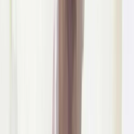
সিভিল সার্জনকে বদলি
০৯ আগস্ট, ২০২৬ ১৩:৩৯