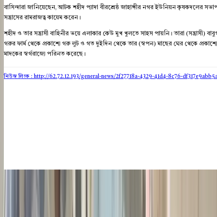
বাসিন্দারা জানিয়েছেন, আটক শহীদ প্যাদা বীরশ্রেষ্ঠ জাহাঙ্গীর নগর ইউনিয়ন কৃষকদলের স
সন্ত্রাসের রামরাজত্ব কায়েম করেন।
শহীদ ও তার সন্ত্রাসী বাহিনীর ভয়ে এলাকার কেউ মুখ খুলতে সাহস পায়নি। তারা (সন্ত্রাসী) 
গরুর ফার্ম থেকে প্রকাশ্যে গরু লুট ও গত দুইদিন থেকে তার (স্বপন) মাছের ঘের থেকে প্রকাশ
মাদকের স্বর্গরাজ্যে পরিনত করেছে।
নিউজ লিংক : http://62.72.12.193
/general-news/2f27718a-4329-41d4-8c76-df317e9abb5