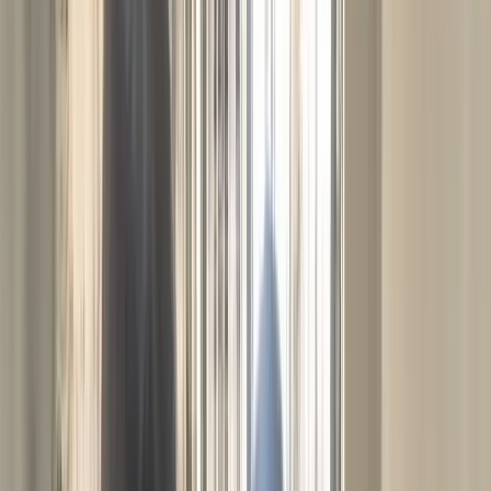
সালমান শাহ হত্যা মামলায় বিমানবন্দর থেকে
ডন গ্রেপ্তার, সিআইডির কাছে হস্তান্তর
উপজেলা স্বাস্থ্য কমপ্লেক্সে জলাতঙ্কের টিকা নেই,
চাঁদপুরের সিভিল সার্জনকে বদলি
সোমবার, ১০ আগস্ট ২০২৬
২৬ শ্রাবণ ১৪৩৩ বঙ্গাব্দ