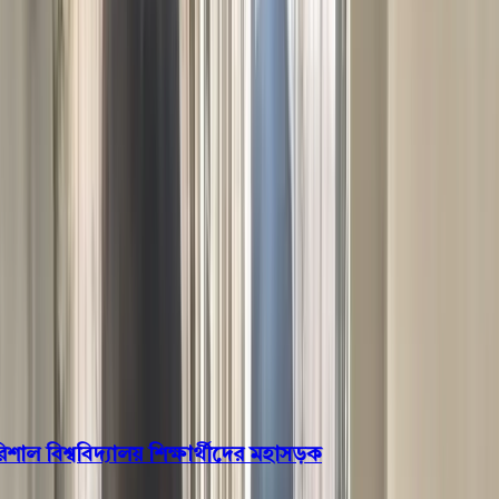
বরিশাল
ভোলা
ঝালকাঠি
বরগুনা
পিরোজপুর
পটুয়াখালী
রাজনীতি
খেলাধুলা
বিনোদন
জাতীয়
Open menu
This is the News Sidebar
খুঁজুন
সাধারণ সংবাদ
শিরোনাম
 বিশ্ববিদ্যালয় শিক্ষার্থীদের মহাসড়ক