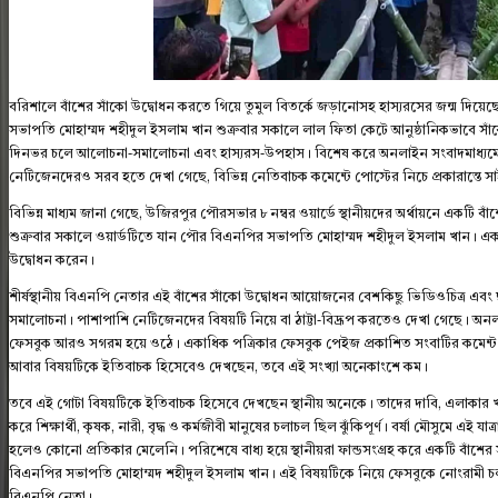
বরিশালে বাঁশের সাঁকো উদ্বোধন করতে গিয়ে তুমুল বিতর্কে জড়ানোসহ হাস্যরসের জন্ম দিয়
সভাপতি মোহাম্মদ শহীদুল ইসলাম খান শুক্রবার সকালে লাল ফিতা কেটে আনুষ্ঠানিকভাবে স
দিনভর চলে আলোচনা-সমালোচনা এবং হাস্যরস-উপহাস। বিশেষ করে অনলাইন সংবাদমাধ্যম
নেটিজেনদেরও সরব হতে দেখা গেছে, বিভিন্ন নেতিবাচক কমেন্টে পোস্টের নিচে প্রকারান্তে সাইব
বিভিন্ন মাধ্যম জানা গেছে, উজিরপুর পৌরসভার ৮ নম্বর ওয়ার্ডে স্থানীয়দের অর্থায়নে একটি বাঁশ
শুক্রবার সকালে ওয়ার্ডটিতে যান পৌর বিএনপির সভাপতি মোহাম্মদ শহীদুল ইসলাম খান। একপ
উদ্বোধন করেন।
শীর্ষস্থানীয় বিএনপি নেতার এই বাঁশের সাঁকো উদ্বোধন আয়োজনের বেশকিছু ভিডিওচিত্র এ
সমালোচনা। পাশাপাশি নেটিজেনদের বিষয়টি নিয়ে বা ঠাট্টা-বিদ্রূপ করতেও দেখা গেছে। অন
ফেসবুক আরও সগরম হয়ে ওঠে। একাধিক পত্রিকার ফেসবুক পেইজ প্রকাশিত সংবাটির কমেন্ট বক
আবার বিষয়টিকে ইতিবাচক হিসেবেও দেখছেন, তবে এই সংখ্যা অনেকাংশে কম।
তবে এই গোটা বিষয়টিকে ইতিবাচক হিসেবে দেখছেন স্থানীয় অনেকে। তাদের দাবি, এলাকার খা
করে শিক্ষার্থী, কৃষক, নারী, বৃদ্ধ ও কর্মজীবী মানুষের চলাচল ছিল ঝুঁকিপূর্ণ। বর্ষা মৌসুমে এ
হলেও কোনো প্রতিকার মেলেনি। পরিশেষে বাধ্য হয়ে স্থানীয়রা ফান্ডসংগ্রহ করে একটি বাঁশের 
বিএনপির সভাপতি মোহাম্মদ শহীদুল ইসলাম খান। এই বিষয়টিকে নিয়ে ফেসবুকে নোংরামী 
বিএনপি নেতা।