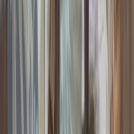
রাষ্ট্রপতি পদে আসীন হতে যাচ্ছেন
মির্জা ফখরুল, রাজনৈতিক মহলে
জোর গুঞ্জন