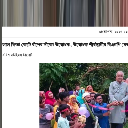
০৮ আগস্ট, ২০২৬ ০১
লাল ফিতা কেটে বাঁশের সাঁকো উদ্বোধন!, উদ্বোধক শীর্ষস্থানীয় বিএনপি 
বরিশালটাইমস রিপোর্ট