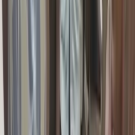
বাস-মাহিন্দ্রার মুখোমুখি সংঘর্ষে নিহত
১, ববি শিক্ষার্থীসহ আহত ৫
০৯ আগস্ট, ২০২৬ ১৮:১৩