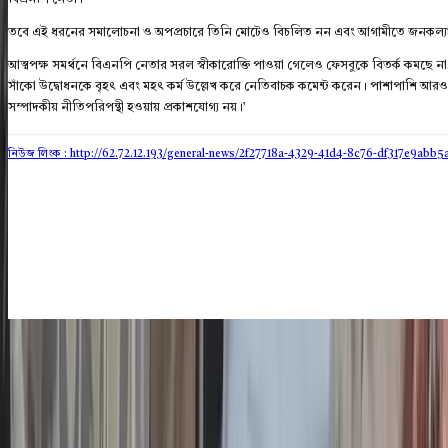
তবে এই ধরনের সমালোচনা ও অপপ্রচারে তিনি মোটেও বিচলিত নন এবং আগামীতে জনকল্য
আত্মপক্ষ সমর্থনে বিএনপি নেতার সরল স্বীকারোক্তি পাওয়া গেলেও ফেসবুকে বিতর্ক কমছে না,
সাঁকো উদ্বোধনকে বৃহৎ এবং মহৎ কর্ম উল্লেখ করে নেতিবাচক কমেন্ট করেন। পাশাপাশি আরও বি
সম্পাদকীয় নীতিপরিপন্থী হওয়ায় প্রকাশযোগ্য নয়।’
নিউজ লিংক : http://62.72.12.193
/general-news/2f27718a-4329-41d4-8c76-df317e9abb5