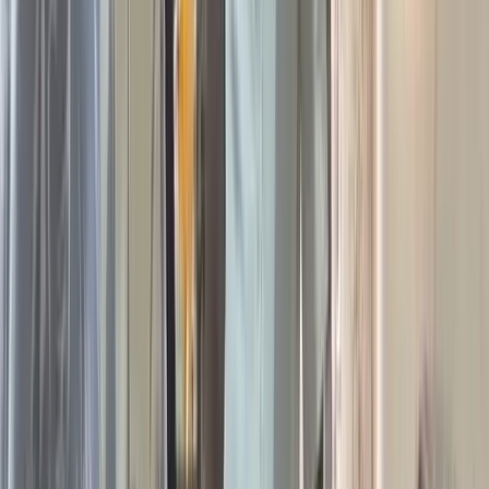
শর্তে স্থানীয় একাধিক বাসিন্দারা জানিয়েছেন, আটক শহীদ প্যাদা বীরশ্রেষ্ঠ
জাহাঙ্গীর নগর ইউনিয়ন কৃষকদলের সভাপতি। সে সুবাধে সে (শহীদ)
বিগত ২০২৪ সালের ৫ আগস্টের পর এলাকায় সন্ত্রাসের রামরাজত্ব কায়েম
করেন।
শহীদ ও তার সন্ত্রাসী বাহিনীর ভয়ে এলাকার কেউ মুখ খুলতে সাহস
পায়নি। তারা (সন্ত্রাসী) বাবুগঞ্জ উপজেলা পরিষদের সাবেক চেয়ারম্যান
সরদার খালেদ হোসেন স্বপনের গরুর ফার্ম থেকে প্রকাশ্যে গরু লুট ও গত
দুইদিন থেকে তার (স্বপন) মাছের ঘের থেকে প্রকাশ্যে কয়েক লাখ টাকার
মাছ লুট করে নিয়েছে। এছাড়া ওইসব সন্ত্রাসীরা এলাকায় মাদকের
স্বর্গরাজ্যে পরিনত করেছে।
আরও পড়ুন: