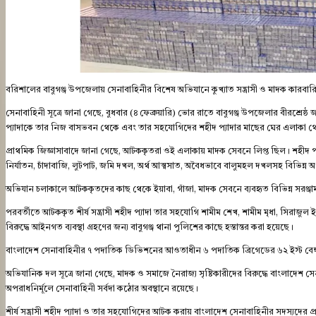
বরিশালের বাবুগঞ্জ উপজেলায় সেনাবাহিনীর বিশেষ অভিযানে কুখ্যাত সন্ত্রাসী ও মাদক কা
সেনাবাহিনী সূত্রে জানা গেছে, বুধবার (৪ ফেব্রুয়ারি) ভোর রাতে বাবুগঞ্জ উপজেলার বীরশ্রে
প্যাদাকে তার নিজ বাসভবন থেকে এবং তার সহযোগিদের শহীদ প্যাদার মাছের ঘের এলাকা থ
প্রাথমিক জিজ্ঞাসাবাদে জানা গেছে, আটককৃতরা ওই এলাকায় মাদক সেবনে লিপ্ত ছিল। শহীদ প্
নির্যাতন, চাঁদাবাজি, লুটপাট, জমি দখল, অর্থ আত্মসাত, অবৈধভাবে বালুমহল দখলসহ বিভিন্ন
অভিযান চলাকালে আটককৃতদের কাছ থেকে ইয়াবা, গাঁজা, মাদক সেবনে ব্যবহৃত বিভিন্ন সরঞ্জাম,
পরবর্তীতে আটককৃত শীর্ষ সন্ত্রাসী শহীদ প্যাদা তার সহযোগি শামীম শেখ, শামীম মৃধা, সিরাজ
বিরুদ্ধে আইনগত ব্যবস্থা গ্রহণের জন্য বাবুগঞ্জ থানা পুলিশের কাছে হস্তান্তর করা হয়েছে।
বাংলাদেশ সেনাবাহিনীর ৭ পদাতিক ডিভিশনের আওতাধীন ৬ পদাতিক ব্রিগেডের ৬২ ইস্ট বে
অভিযানিক দল সূত্রে জানা গেছে, মাদক ও সমাজে নৈরাজ্য সৃষ্টিকারীদের বিরুদ্ধে বাংলাদেশ
অপরাধনির্মূলে সেনাবাহিনী সর্বদা কঠোর অবস্থানে রয়েছে।
শীর্ষ সন্ত্রাসী শহীদ প্যাদা ও তার সহযোগিদের আটক করায় বাংলাদেশ সেনাবাহিনীর সদস্যদের প্র