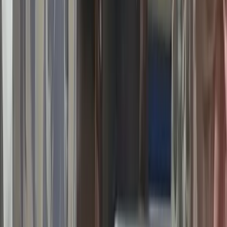
সালমান শাহ হত্যা মামলায়
বিমানবন্দর থেকে ডন গ্রেপ্তার,
সিআইডির কাছে হস্তান্তর
০৯ আগস্ট, ২০২৬ ১৫:৫২
লাল ফিতা কেটে বাঁশের সাঁকো
উদ্বোধন!, উদ্বোধক শীর্ষস্থানীয়
বিএনপি নেতাকে নিয়ে উপহাস