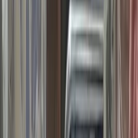
বরিশালটাইমস রিপোর্ট
০৮ আগস্ট, ২০২৬ ০১:১২
০৮ আগস্ট, ২০২৬ ০১:১২
শেয়ার
প্রিন্ট এন্ড সেভ