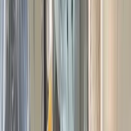
দখল, অর্থ আত্মসাত, অবৈধভাবে বালুমহল দখলসহ বিভিন্ন অপরাধমূলক
কর্মকান্ডের সাথে জড়িত ছিলো।
অভিযান চলাকালে আটককৃতদের কাছ থেকে ইয়াবা, গাঁজা, মাদক সেবনে
ব্যবহৃত বিভিন্ন সরঞ্জাম, বিপুল পরিমান অবৈধ সিগারেট ও দেশীয় অস্ত্র
উদ্ধার করা হয়েছে।
পরবর্তীতে আটককৃত শীর্ষ সন্ত্রাসী শহীদ প্যাদা তার সহযোগি শামীম শেখ,
শামীম মৃধা, সিরাজুল ইসলাম, শাওন শেখ, ফারুক শেখ, ওয়াশিম
বেপারী, মামুন খান ও সুলতানের বিরুদ্ধে আইনগত ব্যবস্থা গ্রহণের জন্য
বাবুগঞ্জ থানা পুলিশের কাছে হস্তান্তর করা হয়েছে।
বাংলাদেশ সেনাবাহিনীর ৭ পদাতিক ডিভিশনের আওতাধীন ৬ পদাতিক
ব্রিগেডের ৬২ ইস্ট বেঙ্গল রেজিমেন্টের একটি বিশেষ দল এ অভিযান
পরিচালনা করেন।
অভিযানিক দল সূত্রে জানা গেছে, মাদক ও সমাজে নৈরাজ্য সৃষ্টিকারীদের
বিরুদ্ধে বাংলাদেশ সেনাবাহিনীর অভিযান অব্যাহত থাকবে। আইন-শৃঙ্খলা
রক্ষা এবং সমাজ থেকে অপরাধনির্মূলে সেনাবাহিনী সর্বদা কঠোর অবস্থানে
রয়েছে।
শীর্ষ সন্ত্রাসী শহীদ প্যাদা ও তার সহযোগিদের আটক করায় বাংলাদেশ
সেনাবাহিনীর সদস্যদের প্রতি কৃতজ্ঞতা প্রকাশ করে নাম প্রকাশ না করার