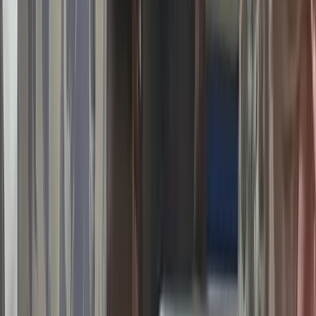
ভীমরুলীর ভাসমান বাজার দেখে মুগ্ধ
মার্কিন রাষ্ট্রদূত
০৯ আগস্ট, ২০২৬ ১২:৩৬
লাল ফিতা কেটে বাঁশের সাঁকো
উদ্বোধন!, উদ্বোধক শীর্ষস্থানীয়
বিএনপি নেতাকে নিয়ে উপহাস