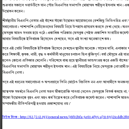
শুক্রবার সকালে ওয়ার্ডটিতে যান পৌর বিএনপির সভাপতি মোহাম্মদ শহীদুল ইসলাম খান। একপ
উদ্বোধন করেন।
শীর্ষস্থানীয় বিএনপি নেতার এই বাঁশের সাঁকো উদ্বোধন আয়োজনের বেশকিছু ভিডিওচিত্র এ
সমালোচনা। পাশাপাশি নেটিজেনদের বিষয়টি নিয়ে উপহাস-হাস্যরস করতে দেখা গেছে। অনলা
ফেসবুক আরও সগরম হয়ে ওঠে। একাধিক পত্রিকার ফেসবুক পেইজ প্রকাশিত সংবাটির কমেন্ট বক
আবার বিষয়টিকে ইতিবাচক হিসেবেও দেখছেন, তবে এই সংখ্যা অনেকাংশে কম।
তবে এই গোটা বিষয়টিকে ইতিবাচক হিসেবে দেখছেন স্থানীয় অনেকে। তাদের দাবি, এলাকার খা
করে শিক্ষার্থী, কৃষক, নারী, বৃদ্ধ ও কর্মজীবী মানুষের চলাচল ছিল ঝুঁকিপূর্ণ। বর্ষা মৌসুমে এ
হলেও কোনো প্রতিকার মেলেনি। পরিশেষে বাধ্য হয়ে স্থানীয়রা ফান্ডসংগ্রহ করে একটি বাঁশের 
বিএনপির সভাপতি মোহাম্মদ শহীদুল ইসলাম খান। এই বিষয়টিকে নিয়ে ফেসবুকে নোংরামী 
বিএনপি নেতা।
তবে এই ধরনের সমালোচনা ও অপপ্রচারে তিনি মোটেও বিচলিত নন এবং আগামীতে জনকল্য
আত্মপক্ষ সমর্থনে বিএনপি নেতা সরল স্বীকারোক্তি পাওয়া গেলেও ফেসবুকে বিতর্ক কমছে না, 
সাঁকো উদ্বোধনকে বৃহৎ এবং মহৎ কর্ম উল্লেখ করে নেতিবাচক কমেন্ট করেন। পাশাপাশি আরও বি
সম্পাদকীয় নীতিপরিপন্থী হওয়ায় প্রকাশযোগ্য নয়।’
নিউজ লিংক : http://62.72.12.193
/general-news/36f02bfa-5e61-4f95-a711-69321cddb280