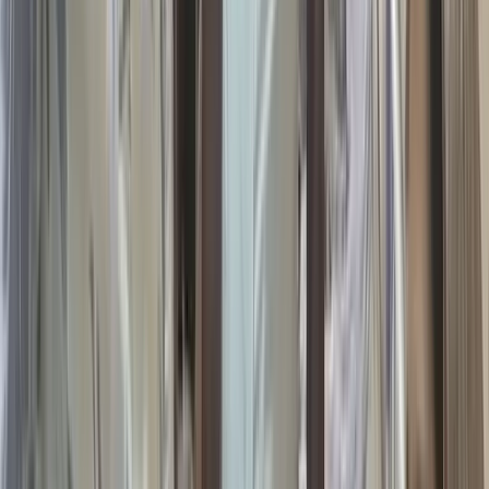
সালমান শাহ হত্যা মামলায়
বিমানবন্দর থেকে ডন গ্রেপ্তার,
সিআইডির কাছে হস্তান্তর
০৯ আগস্ট, ২০২৬ ১৫:৫২