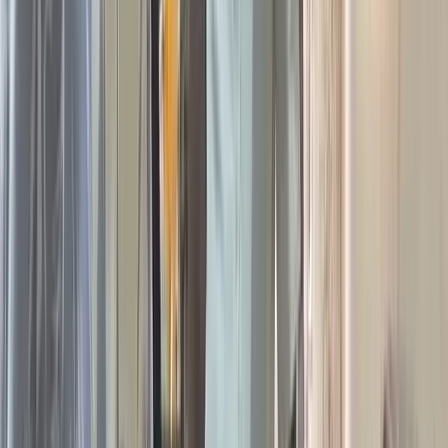
বিএনপি'র বরিশাল বিভাগীয় সাংগঠনিক সম্পাদক ও বিসিসি প্রশাসক
অ্যাডভোকেট বিলকিস আক্তার জাহান শিরিন। তিনি বরিশালটাইমসকে
জানান, সফরটি সফল করতে ইতিমধ্যেই দলীয় কার্যালয়ে দফায় দফায়
প্রস্তুতি সভা চলছে এবং পুরো বরিশালজুড়ে কঠোর নিরাপত্তাসহ সব ধরণের
প্রস্তুতি সম্পন্ন করা হচ্ছে।
​দলীয় নেতাকর্মীদের প্রত্যাশা, এই ঐতিহাসিক সফরের মধ্য দিয়ে যেমন
দক্ষিণাঞ্চলের দীর্ঘদিনের বঞ্চনার অবসান ঘটবে, তেমনি দলের তৃণমূল
পর্যায়ে এক অভূতপূর্ব প্রাণচাঞ্চল্যের সৃষ্টি হবে।
তারেক রহমান এর আগে অতি সম্প্রতি ২০২৬ সালের ৪ ফেব্রুয়ারি
(বুধবার) বরিশালে এসেছিলেন। ওই দিন তিনি বিএনপির নির্বাচনী প্রচারণার
অংশ হিসেবে দুপুরের দিকে বরিশাল নগরের বান্দরোডের ঐতিহ্যবাহী
বেলসপার্ক মাঠে আয়োজিত একটি বিশাল জনসভায় প্রধান অতিথি হিসেবে
যোগ দেন এবং বক্তব্য রাখেন।
আরও পড়ুন: