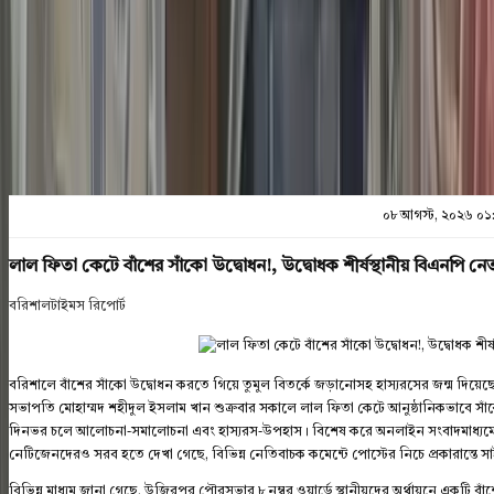
প্রিন্ট এন্ড সেভ
০৮ আগস্ট, ২০২৬ ০১
লাল ফিতা কেটে বাঁশের সাঁকো উদ্বোধন!, উদ্বোধক শীর্ষস্থানীয় বিএনপি 
বরিশালটাইমস রিপোর্ট
বরিশালে বাঁশের সাঁকো উদ্বোধন করতে গিয়ে তুমুল বিতর্কে জড়ানোসহ হাস্যরসের জন্ম দিয়
সভাপতি মোহাম্মদ শহীদুল ইসলাম খান শুক্রবার সকালে লাল ফিতা কেটে আনুষ্ঠানিকভাবে স
দিনভর চলে আলোচনা-সমালোচনা এবং হাস্যরস-উপহাস। বিশেষ করে অনলাইন সংবাদমাধ্যম
নেটিজেনদেরও সরব হতে দেখা গেছে, বিভিন্ন নেতিবাচক কমেন্টে পোস্টের নিচে প্রকারান্তে সাইব
বিভিন্ন মাধ্যম জানা গেছে, উজিরপুর পৌরসভার ৮ নম্বর ওয়ার্ডে স্থানীয়দের অর্থায়নে একটি বাঁশ