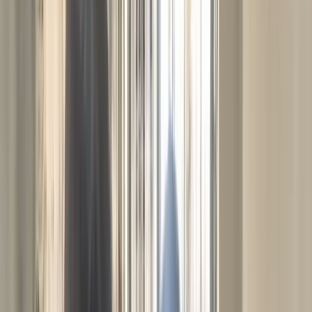
সালমান শাহ হত্যা মামলায় বিমানবন্দর থেকে
ডন গ্রেপ্তার, সিআইডির কাছে হস্তান্তর
উপজেলা স্বাস্থ্য কমপ্লেক্সে জলাতঙ্কের টিকা নেই,
চাঁদপুরের সিভিল সার্জনকে বদলি
রবিবার, ০৯ আগস্ট ২০২৬
২৫ শ্রাবণ ১৪৩৩ বঙ্গাব্দ