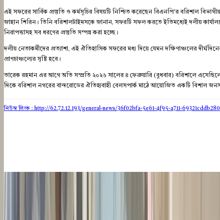
​এই সফরের সার্বিক প্রস্তুতি ও কর্মসূচির বিষয়টি নিশ্চিত করেছেন বিএনপি'র বরিশাল বিভ
জাহান শিরিন। তিনি বরিশালটাইমসকে জানান, সফরটি সফল করতে ইতিমধ্যেই দলীয় কার্যালয়
নিরাপত্তাসহ সব ধরণের প্রস্তুতি সম্পন্ন করা হচ্ছে।
​দলীয় নেতাকর্মীদের প্রত্যাশা, এই ঐতিহাসিক সফরের মধ্য দিয়ে যেমন দক্ষিণাঞ্চলের দীর্ঘদি
প্রাণচাঞ্চল্যের সৃষ্টি হবে।
তারেক রহমান এর আগে অতি সম্প্রতি ২০২৬ সালের ৪ ফেব্রুয়ারি (বুধবার) বরিশালে এসেছিলে
দিকে বরিশাল নগরের বান্দরোডের ঐতিহ্যবাহী বেলসপার্ক মাঠে আয়োজিত একটি বিশাল জনসভ
নিউজ লিংক : http://62.72.12.193
/general-news/36f02bfa-5e61-4f95-a711-69321cddb280