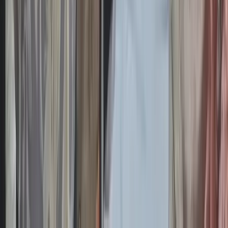
বরিশালে বাঁশের সাঁকো উদ্বোধন করতে গিয়ে তুমুল বিতর্কে জড়ানোসহ
হাস্যরসের জন্ম দিয়েছেন উপজেলা বিএনপির শীর্ষস্থানীয় নেতা। উজিরপুর
পৌর বিএনপির সভাপতি মোহাম্মদ শহীদুল ইসলাম খান শুক্রবার সকালে
লাল ফিতা কেটে আনুষ্ঠানিকভাবে সাঁকোটি উদ্বোধন করেন, তার এই মহৎ
কর্মের খবর সমাজপাতায় ছড়িয়ে পড়লে দিনভর চলে আলোচনা-
সমালোচনা এবং হাস্যরস-উপহাস। বিশেষ করে অনলাইন সংবাদমাধ্যমের
কয়েকটিতে এই খবর ফলাও করে প্রকাশ হওয়ায় ফেসবুকে
নেটিজেনদেরও সরব হতে দেখা গেছে, বিভিন্ন নেতিবাচক কমেন্টে
পোস্টের নিচে প্রকারান্তে সাইবারযুক্ত চালিয়ে যাচ্ছে।
বিভিন্ন মাধ্যম জানা গেছে, উজিরপুর পৌরসভার ৮ নম্বর ওয়ার্ডে
স্থানীয়দের অর্থায়নে একটি বাঁশের সাঁকো নির্মাণ করা হয়। আনুমানিক ২০০
ফুট দৈর্ঘ্যের সাঁকোটি উদ্বোধনে শুক্রবার সকালে ওয়ার্ডটিতে যান পৌর
বিএনপির সভাপতি মোহাম্মদ শহীদুল ইসলাম খান। একপর্যায়ে তিনি
বেশকিছু নারী-পুরুষকে সাথে নিয়ে লাল ফিতা কেটে সাঁকোটি উদ্বোধন
করেন।
শীর্ষস্থানীয় বিএনপি নেতার এই বাঁশের সাঁকো উদ্বোধন আয়োজনের
বেশকিছু ভিডিওচিত্র এবং ছবি সামাজিক যোগাযোগমাধ্যমে ছড়িয়ে
পড়তেই শুরু হয় আলোচনা-সমালোচনা। পাশাপাশি নেটিজেনদের
বিষয়টি নিয়ে উপহাস-হাস্যরস করতে দেখা গেছে। অনলাইন মিডিয়ায়