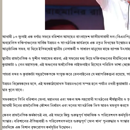
আগামী ১৩ জুলাই এক বর্ণাঢ্য সফরে বরিশাল আসছেন বাংলাদেশ জাতীয়তাবাদী দল (বিএনপি)-র 
অবহেলিত দক্ষিণাঞ্চলের সার্বিক উন্নয়ন ও সাংগঠনিক কার্যক্রমে এক নতুন দিগন্তের উন্মোচন হ
আনুষ্ঠানিক সফর, যা ঘিরে ইতিমধ্যেই স্থানীয় নেতাকর্মী ও সাধারণ মানুষের মাঝে ব্যাপক উৎসাহ-
​স্থানীয় রাজনৈতিক ও সুশীল সমাজের ধারণা, এই সফরের মধ্য দিয়ে দক্ষিণাঞ্চলের দীর্ঘদিনের কাঙ
কুয়াকাটা ৬ লেন মহাসড়ক, এই অঞ্চলের অর্থনৈতিক লাইফলাইন হিসেবে পরিচিত ভাঙ্গা থেকে 
​পায়রা বন্দর ও কুয়াকাটা সমুদ্রসৈকতকে সংযুক্ত করে রেললাইনের যে মহাপরিকল্পনা রয়েছে,
​উন্নয়ন বিশ্লেষকদের মতে, এই অবকাঠামোগত উন্নয়নগুলো সম্পন্ন হলে পর্যটন নগরী কুয়াকাটা এব
দ্বার খুলে যাবে।
​সফরকালে তিনি বরিশাল জেলা, মহানগর এবং সকল অঙ্গ-সহযোগী সংগঠনের শীর্ষস্থানীয় ও তৃণম
আগামী দিনের রাজনৈতিক কৌশল নির্ধারণ এবং দলের সাংগঠনিক ভিত আরও মজবুত করতে এই 
​কেবল রাজনৈতিক কর্মকাণ্ডই নয়, এই সফরে কিছু গুরুত্বপূর্ণ সামাজিক ও পরিবেশগত কর্মসূচি
সংস্কার। বরিশালের ঐতিহ্যবাহী ও পরিবেশগতভাবে গুরুত্বপূর্ণ 'জেল খাল' পুনরুদ্ধার ও সংস্
চারদিকে এক বিশাল বৃক্ষরোপণ কর্মসূচির উদ্বোধন।