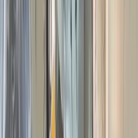
মহাসড়কটি ৬ লেনে উন্নীতকরণের কাজ বেগবান হবে।
​পায়রা বন্দর ও কুয়াকাটা সমুদ্রসৈকতকে সংযুক্ত করে রেললাইনের যে
মহাপরিকল্পনা রয়েছে, তা এই সফরের মাধ্যমে নতুন আবহ তৈরি করবে।
​উন্নয়ন বিশ্লেষকদের মতে, এই অবকাঠামোগত উন্নয়নগুলো সম্পন্ন হলে
পর্যটন নগরী কুয়াকাটা এবং পায়রা বন্দরকে কেন্দ্র করে দক্ষিণাঞ্চলে
ব্যবসা-বাণিজ্যের এক বিশাল দ্বার খুলে যাবে।
​সফরকালে তিনি বরিশাল জেলা, মহানগর এবং সকল অঙ্গ-সহযোগী
সংগঠনের শীর্ষস্থানীয় ও তৃণমূল নেতৃবৃন্দের সাথে এক গুরুত্বপূর্ণ
মতবিনিময় সভায় মিলিত হবেন। আগামী দিনের রাজনৈতিক কৌশল
নির্ধারণ এবং দলের সাংগঠনিক ভিত আরও মজবুত করতে এই সভা বিশেষ
ভূমিকা রাখবে বলে ধারণা করা হচ্ছে।
​কেবল রাজনৈতিক কর্মকাণ্ডই নয়, এই সফরে কিছু গুরুত্বপূর্ণ সামাজিক ও
পরিবেশগত কর্মসূচিও অন্তর্ভুক্ত রয়েছে। এর মধ্যে উল্লেখযোগ্য হলো
ঐতিহাসিক জেল খাল সংস্কার। বরিশালের ঐতিহ্যবাহী ও পরিবেশগতভাবে
গুরুত্বপূর্ণ 'জেল খাল' পুনরুদ্ধার ও সংস্কার কাজের তদারকি। এবং
বরিশালের ফুসফুস খ্যাত ঐতিহাসিক বেল্স পার্কের চারদিকে এক বিশাল
বৃক্ষরোপণ কর্মসূচির উদ্বোধন।
​এই সফরের সার্বিক প্রস্তুতি ও কর্মসূচির বিষয়টি নিশ্চিত করেছেন