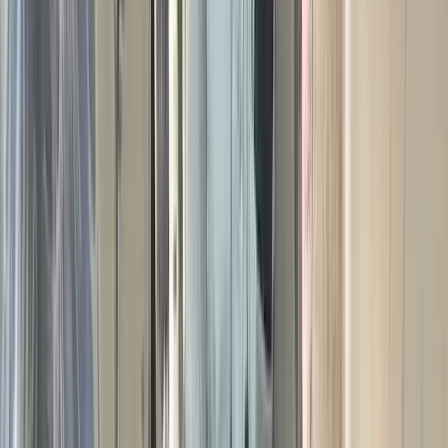
আগামী ১৩ জুলাই এক বর্ণাঢ্য সফরে বরিশাল আসছেন বাংলাদেশ
জাতীয়তাবাদী দল (বিএনপি)-র শীর্ষ নেতা তারেক রহমান। সংশ্লিষ্ট মহলের
মতে, এই সফরের মধ্য দিয়ে অবহেলিত দক্ষিণাঞ্চলের সার্বিক উন্নয়ন ও
সাংগঠনিক কার্যক্রমে এক নতুন দিগন্তের উন্মোচন হতে যাচ্ছে। নেতৃত্বের
শীর্ষ পদে আসার পর বরিশাল বিভাগে এটাই তাঁর প্রথম আনুষ্ঠানিক সফর,
যা ঘিরে ইতিমধ্যেই স্থানীয় নেতাকর্মী ও সাধারণ মানুষের মাঝে ব্যাপক
উৎসাহ-উদ্দীপনা সৃষ্টি হয়েছে।
​স্থানীয় রাজনৈতিক ও সুশীল সমাজের ধারণা, এই সফরের মধ্য দিয়ে
দক্ষিণাঞ্চলের দীর্ঘদিনের কাঙ্ক্ষিত কিছু মেগা প্রকল্পের বাস্তবায়ন গতি
পাবে। বিশেষ করে ​ভাঙ্গা-কুয়াকাটা ৬ লেন মহাসড়ক, এই অঞ্চলের
অর্থনৈতিক লাইফলাইন হিসেবে পরিচিত ভাঙ্গা থেকে কুয়াকাটা পর্যন্ত