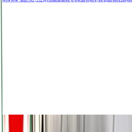
নিউজ লিংক : http://62.72.12.193
/general-news/3c519cad-019d-4788-a5dd-8bce28698