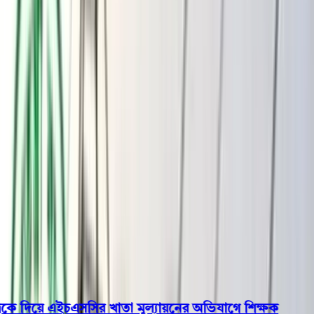
বরিশাল
ভোলা
ঝালকাঠি
বরগুনা
পিরোজপুর
পটুয়াখালী
রাজনীতি
খেলাধুলা
বিনোদন
জাতীয়
Open menu
This is the News Sidebar
খুঁজুন
সাধারণ সংবাদ
শিরোনাম
ে দিয়ে এইচএসসির খাতা মূল্যায়নের অভিযাগে শিক্ষক