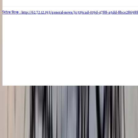
নিউজ লিংক : http://62.72.12.193
/general-news/3c519cad-019d-4788-a5dd-8bce28698