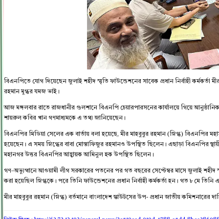
বিএনপিতে যোগ দিয়েছেন জুলাই শহীদ স্মৃতি ফাউন্ডেশনের সাবেক প্রধান নির্বাহী কর্মকর্তা মীর 
রহমান মুগ্ধর যমজ ভাই।
আজ মঙ্গলবার রাতে রাজধানীর গুলশানে বিএনপি চেয়ারপারসনের কার্যালয়ে গিয়ে আনুষ্ঠানিক
শায়রুল কবির খান গণমাধ্যমকে এ তথ্য জানিয়েছেন।
বিএনপির মিডিয়া সেলের এক বার্তায় বলা হয়েছে, মীর মাহবুবুর রহমান (স্নিগ্ধ) বিএনপির ম
হয়েছেন। এ সময় স্নিগ্ধের বাবা মোস্তাফিজুর রহমানও উপস্থিত ছিলেন। এছাড়া বিএনপির স্থা
মহানগর উত্তর বিএনপির আহ্বায়ক আমিনুল হক উপস্থিত ছিলেন।
গণ–অভ্যুত্থানে আওয়ামী লীগ সরকারের পতনের পর গত বছরের সেপ্টেম্বর মাসে জুলাই শহীদ স
করা হয়েছিল স্নিগ্ধকে। পরে তিনি ফাউন্ডেশনের প্রধান নির্বাহী কর্মকর্তা হন। গত ৮ মে তিনি
মীর মাহবুবুর রহমান (স্নিগ্ধ) বর্তমানে বাংলাদেশ স্কাউটসের উপ- প্রধান জাতীয় কমিশনারের দা