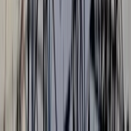
স্বরাষ্ট্রমন্ত্রী সালাহউদ্দিন আহমদকে রাজধানীর উত্তরায় অবস্থিত র‍্যাবের
টাস্কফোর্স ফর ইন্টারোগেশন (টিএফআই) সেল বা ‘আয়নাঘরে রাখা
হয়েছিল। পরে তাকে ভারতে নিয়ে ছেড়ে দেওয়া হয়। শনিবার (১ আগস্ট)
টিএফআই সেল পরিদর্শন শেষে সাংবাদিকদের এ তথ্য জানান চিফ
প্রসিকিউটর মো. আমিনুল ইসলাম। তিনি বলেন, আমরা এখনও গুম-
খুনের শিকার প্রায় আড়াই শতাধিক ব্যক্তির সন্ধান পাইনি। তার মধ্যে
ইলিয়াস আলী ও সাজেদুল ইসলাম সুমন অন্যতম।
চিফ প্রসিকিউটর জানান, তারা আজ যে আয়নাঘর পরিদর্শন করেছেন,
সেখানে ভু্তেভোগীদের মধ্যে অন্যতম ছিলেন ব্যারিস্টার মীর আহমেদ বিন
কাশিম আরমান। তার বর্ণনা থেকে যে রুমটি অনুমান করেছি, সেটিও
দেখেছি।
যাদের সন্ধান পাওয়া যায়নি, তারা কোথায় কী অবস্থায় আছে সেটি সংশ্লিষ্টরা
জানেন না বলেও উল্লেখ করেন তিনি।