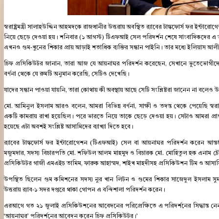
স্বরাষ্ট্রমন্ত্রী সালাহউদ্দিন আহমদকে রাজধানীর উত্তরায় অবস্থিত র‍্যাবের টাস্কফোর্স ফর 
নিয়ে ছেড়ে দেওয়া হয়। শনিবার (১ আগস্ট) টিএফআই সেল পরিদর্শন শেষে সাংবাদিকদের এ 
এখনও গুম-খুনের শিকার প্রায় আড়াই শতাধিক ব্যক্তির সন্ধান পাইনি। তার মধ্যে ইলিয়াস আ
চিফ প্রসিকিউটর জানান, তারা আজ যে আয়নাঘর পরিদর্শন করেছেন, সেখানে ভু্তেভোগীদের
বর্ণনা থেকে যে রুমটি অনুমান করেছি, সেটিও দেখেছি।
যাদের সন্ধান পাওয়া যায়নি, তারা কোথায় কী অবস্থায় আছে সেটি সংশ্লিষ্টরা জানেন না বলেও 
মো. আমিনুল ইসলাম আরও বলেন, আমরা বিভিন্ন বর্ণনা, সাক্ষী ও তদন্ত থেকে পেয়েছি স্বরাষ
একটি কামরায় রাখা হয়েছিল। পরে ভারতে নিয়ে তাকে ছেড়ে দেওয়া হয়। সেটাও আমরা প্রা
হয়েছে এটা অবশই সংশ্লিষ্ট আসামিদের ব্যাখ্যা দিতে হবে।
র‍্যাবের টাস্কফোর্স ফর ইন্টারোগেশন (টিএফআই) সেল বা আয়নাঘর পরিদর্শন করেন আন্তর্জ
মজুমদার, সদস্য বিচারপতি মো. শফিউল আলম মাহমুদ ও বিচারক মো. মোহিতুল হক এনাম চৌধ
প্রসিকিউটর গাজী এমএইচ তামিম, ফারুক আহাম্মদ, শাইখ মাহদীসহ প্রসিকিউশন টিম ও আসা
উপস্থিত ছিলেন গুম কমিশনের সদস্য নুর খান লিটন ও গুমের শিকার সাজেদুল ইসলাম স
উত্তরায় র‍্যাব-১ সদর দপ্তরে থাকা গোপন এ বন্দিশালা পরিদর্শন করেন।
এরআগে গত ২১ জুলাই প্রসিকিউশনের আবেদনের পরিপ্রেক্ষিতে এ পরিদর্শনের সিদ্ধান্ত নেন
‘আয়নাঘর’ পরিদর্শনের আবেদন করেন চিফ প্রসিকিউটর।’