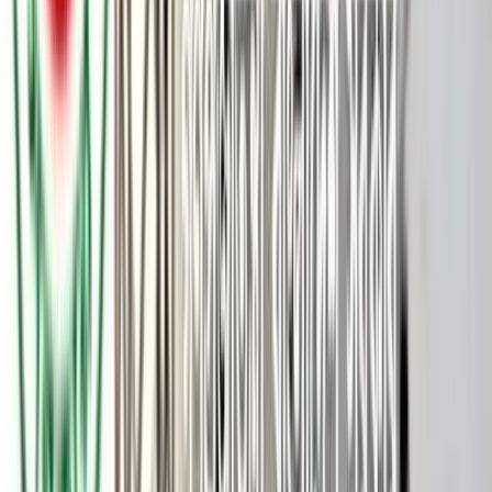
বিএনপিতে যোগ দিয়েছেন জুলাই শহীদ স্মৃতি ফাউন্ডেশনের সাবেক প্রধান
নির্বাহী কর্মকর্তা মীর মাহবুবুর রহমান (স্নিগ্ধ)। তিনি জুলাই গণ–
অভ্যুত্থানের শহীদ মীর মাহফুজুর রহমান মুগ্ধর যমজ ভাই।
আজ মঙ্গলবার রাতে রাজধানীর গুলশানে বিএনপি চেয়ারপারসনের
কার্যালয়ে গিয়ে আনুষ্ঠানিকভাবে বিএনপির সদস্যপদ নেন স্নিগ্ধ। বিএনপির
মিডিয়া সেলের সদস্য শায়রুল কবির খান গণমাধ্যমকে এ তথ্য
জানিয়েছেন।
বিএনপির মিডিয়া সেলের এক বার্তায় বলা হয়েছে, মীর মাহবুবুর রহমান
(স্নিগ্ধ) বিএনপির মহাসচিব মির্জা ফখরুল ইসলাম আলমগীরের সঙ্গে