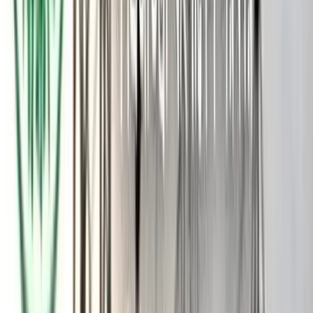
দেখা করে দলের নতুন সদস্য হয়েছেন। এ সময় স্নিগ্ধের বাবা মোস্তাফিজুর
রহমানও উপস্থিত ছিলেন। এছাড়া বিএনপির স্থায়ী কমিটির সদস্য নজরুল
ইসলাম খান, আমীর খসরু মাহমুদ চৌধুরী এবং ঢাকা মহানগর উত্তর
বিএনপির আহ্বায়ক আমিনুল হক উপস্থিত ছিলেন।
গণ–অভ্যুত্থানে আওয়ামী লীগ সরকারের পতনের পর গত বছরের সেপ্টেম্বর
মাসে জুলাই শহীদ স্মৃতি ফাউন্ডেশন গঠন করা হয়। সে সময়
ফাউন্ডেশনের সাধারণ সম্পাদক করা হয়েছিল স্নিগ্ধকে। পরে তিনি
ফাউন্ডেশনের প্রধান নির্বাহী কর্মকর্তা হন। গত ৮ মে তিনি এ পদ থেকে
সরে দাঁড়ান।
মীর মাহবুবুর রহমান (স্নিগ্ধ) বর্তমানে বাংলাদেশ স্কাউটসের উপ- প্রধান
জাতীয় কমিশনারের দায়িত্বে আছেন।
আরও পড়ুন: