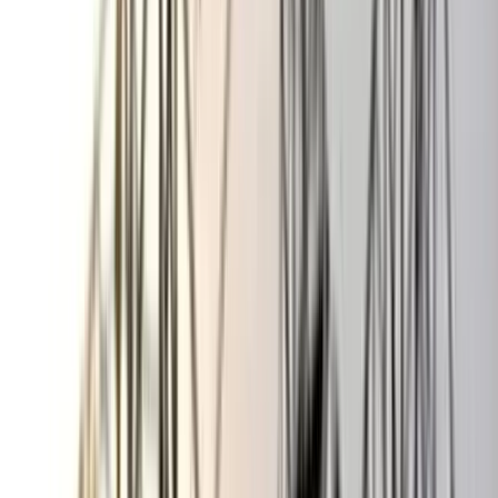
ভোলার মেঘনা-তেঁতুলিয়ায় অবৈধ
বালু উত্তোলন বন্ধে বিভিন্ন সরকারি