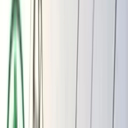
ভোলার মেঘনা-তেঁতুলিয়ায় অবৈধ বালু
উত্তোলন বন্ধে বিভিন্ন সরকারি দপ্তরে আইনি
নোটিশ
অতিরিক্ত বিলের অভিযোগকে অস্বীকার করছে
বিদ্যুৎ বিভাগ
বৃহস্পতিবার, ০৬ আগস্ট ২০২৬
২২ শ্রাবণ ১৪৩৩ বঙ্গাব্দ