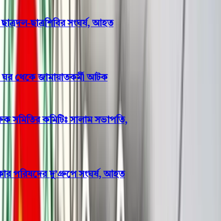
ত্রদল-ছাত্রশিবির সংঘর্ষ, আহত
র ঘর থেকে জামায়াতকর্মী আটক
ষক সমিতির কমিটিঃ সালাম সভাপতি,
রিষদের দু’গ্রুপে সংঘর্ষ, আহত