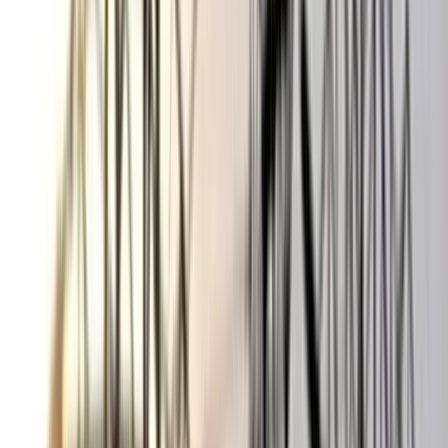
বঙ্গোপসাগরে জেলের জালে ধরা
পড়ল 'হলুদ সোনালি বাটা'
০৬ আগস্ট, ২০২৬ ১৩:৫৪