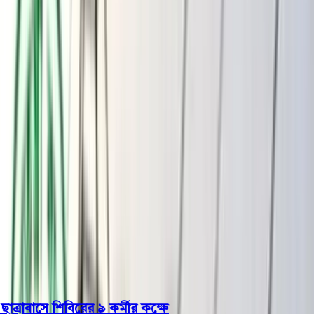
বরিশাল
ভোলা
ঝালকাঠি
বরগুনা
পিরোজপুর
পটুয়াখালী
রাজনীতি
খেলাধুলা
বিনোদন
জাতীয়
Open menu
This is the News Sidebar
খুঁজুন
সাধারণ সংবাদ
শিরোনাম
াবাসে শিবিরের ৯ কর্মীর কক্ষে