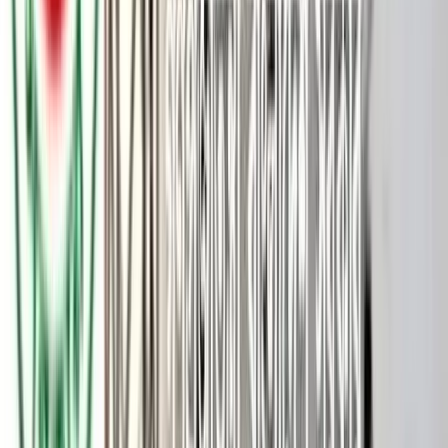
ঢাকা-কুয়াকাটা মহাসড়কে বরিশালের উজিরপুরে বামরাইল সেতু সংস্কারের
দাবিতে গতকাল সোমবার মানববন্ধন কর্মসূচি পালন করা হয়েছে।
বাংলাদেশের সমাজতান্ত্রিক দলের (বাসদ) এ কর্মসূচিতে সর্বস্তরের মানুষ
অংশ নেয়। বেলা ১১টায় সেতুর ঢালে মানববন্ধন শেষে ইউএনওর দপ্তরে
গিয়ে স্মারকলিপি দেওয়া হয়েছে।
মানববন্ধনে বক্তারা বলেন, বামরাইল সেতু দিয়ে প্রতিদিন হাজার হাজার
যানবাহন ঢাকা-কুয়াকাটা মহাসড়কে চলাচল করে। এ রকম একটি সেতু
বালুর বস্তার ওপর দাঁড়িয়ে থাকা মানে অনেক মানুষের প্রাণ ঝুঁকিতে ফেলা।
অবিলম্বে সেতুটি সংস্কার এবং তার আগে বিকল্প সড়কের ব্যবস্থা করে
মানুষের জানমালের নিরাপত্তা নিশ্চিত করতে হবে।
মানববন্ধনে সভাপতিত্ব করেন বাসদ উজিরপুর উপজেলা শাখার আহ্বায়ক