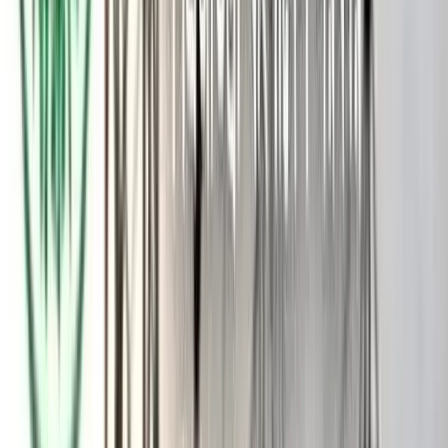
আবুল কালাম মাস্টার। বক্তব্য দেন সংগঠনের উজিরপুর উপজেলা সদস্য
সচিব মঞ্জুর মোর্শেদ, বরিশাল জেলার সাগর দাস আকাশ, অলিম্পিক
সিমেন্ট অ্যান্ড ফাইবার্স শ্রমিক ইউনিয়নের সভাপতি সেলিম সর্দার,
সমাজতান্ত্রিক মহিলা ফোরামের লাকি বেগম, ওটরা ইউনিয়ন আহ্বায়ক
হরিদাস রায়, সদস্য সচিব খোকন গাজী প্রমুখ।
বামরাইল সেতুর নিচের তিনটি গার্ডারের দুটিতে ফাটল দেখা দিয়েছে।
ভেঙে পড়া রোধ করতে আপাতত নিচে বালুর বস্তা রাখা হয়েছে। সেতুটি
ভেঙে পড়লে দক্ষিণাঞ্চলের সঙ্গে রাজধানীর সড়ক যোগাযোগ বন্ধ হয়ে
যাবে।
সেতুর কাজ দ্রুত শেষ করার দাবি
কক্সবাজারে একটি সেতুর নির্মাণকাজ দ্রুত শেষ করা ও ডাকাতি রোধে
পুলিশ ফাঁড়ি স্থাপনের দাবিতে গণসমাবেশ ও পদযাত্রা অনুষ্ঠিত হয়েছে।
গতকাল সোমবার দুপুরে সদর উপজেলার ভারুয়াখালী দারুল উলুম
আলিম মাদ্রাসা প্রাঙ্গণ থেকে শুরু হয় পদযাত্রাটি। পরে নানা শ্রেণি-পেশার
মানুষের অংশগ্রহণে নির্মাণাধীন খুরুশকুল-ভারুয়াখালী সংযোগ সেতুর
কাছে সমাবেশ হয়।
সমাবেশে বক্তারা বলেন, ২০২১ সালের জানুয়ারি মাসে ওই সেতুর
নির্মাণকাজ শুরু হয়েছিল। প্রায় ৫ বছর পার হতে চলল; এখনও ৪০