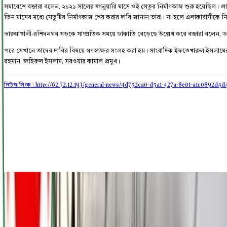
সমাবেশে বক্তারা বলেন, ২০২১ সালের জানুয়ারি মাসে ওই সেতুর নির্মাণকাজ শুরু হয়েছিল।
তিন মাসের মধ্যে সেতুটির নির্মাণকাজ শেষ করার দাবি জানান তারা। না হলে এলাকাবাসীকে নিয়
ভারুয়াখালী-রশিদনগর সড়কে সাম্প্রতিক সময়ে ডাকাতি বেড়েছে উল্লেখ করে বক্তারা বলেন, ড
পরে সেখানে তাদের দাবির বিষয়ে গণস্বাক্ষর সংগ্রহ করা হয়। সাংবাদিক ইফতেখারুল ইসলামের 
রহমান, জহিরুল ইসলাম, সরওয়ার কামাল প্রমুখ।
নিউজ লিংক : http://62.72.12.193
/general-news/4d752ca0-d5a1-427a-8e01-a1c0892d4d