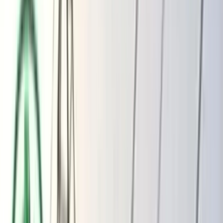
ভোলার মেঘনা-তেঁতুলিয়ায় অবৈধ বালু
উত্তোলন বন্ধে বিভিন্ন সরকারি দপ্তরে আইনি
নোটিশ
অতিরিক্ত বিলের অভিযোগকে অস্বীকার করছে
বিদ্যুৎ বিভাগ
বৃহস্পতিবার, ০৬ আগস্ট ২০২৬
২২ শ্রাবণ ১৪৩৩ বঙ্গাব্দ