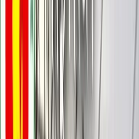
বরিশালটাইমস রিপোর্ট
০৪ নভেম্বর, ২০২৫ ১৩:৫৮
০৪ নভেম্বর, ২০২৫ ১৩:৫৮
শেয়ার