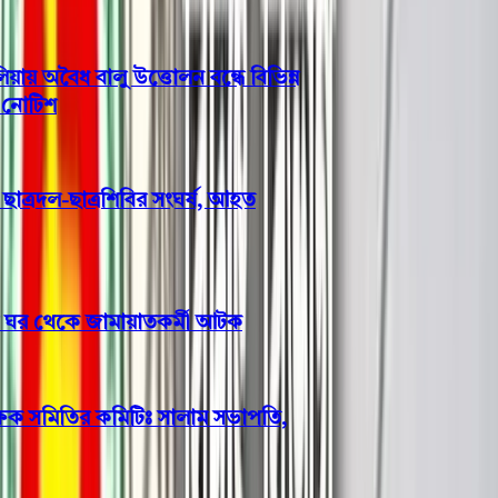
অবৈধ বালু উত্তোলন বন্ধে বিভিন্ন
টিশ
ত্রদল-ছাত্রশিবির সংঘর্ষ, আহত
র ঘর থেকে জামায়াতকর্মী আটক
ষক সমিতির কমিটিঃ সালাম সভাপতি,