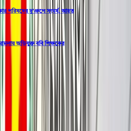
রিষদের দু’গ্রুপে সংঘর্ষ, আহত
মলায় অভিযুক্ত ববি শিক্ষকের
সারাদেশ
ঢাকা-বরিশাল মহাসড়কের সেতুটি
দ্রুত সংস্কার দাবি