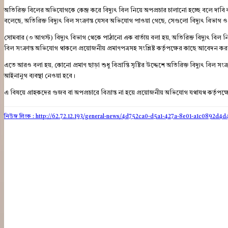
অতিরিক্ত বিলের অভিযোগকে কেন্দ্র করে বিদ্যুৎ বিল নিয়ে অপপ্রচার চালানো হচ্ছে বলে দাবি ক
বলেছে, অতিরিক্ত বিদ্যুৎ বিল সংক্রান্ত যেসব অভিযোগ পাওয়া গেছে, সেগুলো বিদ্যুৎ বিভাগ ও স
সোমবার (৩ আগস্ট) বিদ্যুৎ বিভাগ থেকে পাঠানো এক বার্তায় বলা হয়, অতিরিক্ত বিদ্যুৎ বিল 
বিল সংক্রান্ত অভিযোগ থাকলে প্রয়োজনীয় প্রমাণপত্রসহ সংশ্লিষ্ট কর্তৃপক্ষের কাছে আবেদন করল
এতে আরও বলা হয়, কোনো প্রমাণ ছাড়া শুধু বিভ্রান্তি সৃষ্টির উদ্দেশে অতিরিক্ত বিদ্যুৎ বিল সংক্রান্
আইনানুগ ব্যবস্থা নেওয়া হবে।
এ বিষয়ে গ্রাহকদের গুজব বা অপপ্রচারে বিভ্রান্ত না হয়ে প্রয়োজনীয় অভিযোগ যথাযথ কর্তৃপক
নিউজ লিংক : http://62.72.12.193
/general-news/4d752ca0-d5a1-427a-8e01-a1c0892d4d