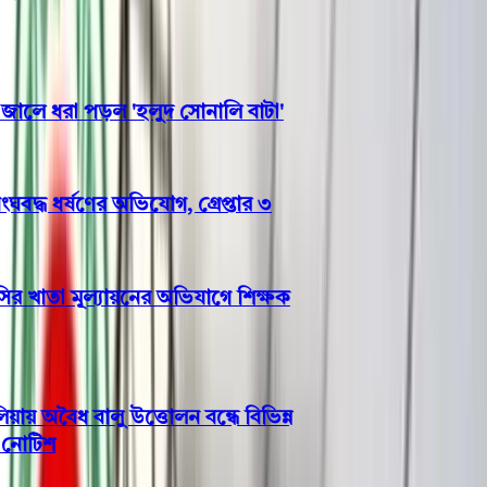
ে ধরা পড়ল 'হলুদ সোনালি বাটা'
দ্ধ ধর্ষণের অভিযোগ, গ্রেপ্তার ৩
খাতা মূল্যায়নের অভিযাগে শিক্ষক
অবৈধ বালু উত্তোলন বন্ধে বিভিন্ন
টিশ