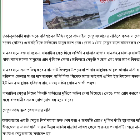
ঢাকা-কুয়াকাটা মহাসড়কে বরিশালের উজিরপুরে বামরাইল সেতু সংস্কারের দাবিতে গতকাল সোমব
দলের (বাসদ) এ কর্মসূচিতে সর্বস্তরের মানুষ অংশ নেয়। বেলা ১১টায় সেতুর ঢালে মানববন্ধ
মানববন্ধনে বক্তারা বলেন, বামরাইল সেতু দিয়ে প্রতিদিন হাজার হাজার যানবাহন ঢাকা-কুয়া
থাকা মানে অনেক মানুষের প্রাণ ঝুঁকিতে ফেলা। অবিলম্বে সেতুটি সংস্কার এবং তার আগে বিকল্
মানববন্ধনে সভাপতিত্ব করেন বাসদ উজিরপুর উপজেলা শাখার আহ্বায়ক আবুল কালাম মাস্টার। 
বরিশাল জেলার সাগর দাস আকাশ, অলিম্পিক সিমেন্ট অ্যান্ড ফাইবার্স শ্রমিক ইউনিয়নের সভাপ
ইউনিয়ন আহ্বায়ক হরিদাস রায়, সদস্য সচিব খোকন গাজী প্রমুখ।
বামরাইল সেতুর নিচের তিনটি গার্ডারের দুটিতে ফাটল দেখা দিয়েছে। ভেঙে পড়া রোধ করতে আ
সঙ্গে রাজধানীর সড়ক যোগাযোগ বন্ধ হয়ে যাবে।
সেতুর কাজ দ্রুত শেষ করার দাবি
কক্সবাজারে একটি সেতুর নির্মাণকাজ দ্রুত শেষ করা ও ডাকাতি রোধে পুলিশ ফাঁড়ি স্থাপনের 
উপজেলার ভারুয়াখালী দারুল উলুম আলিম মাদ্রাসা প্রাঙ্গণ থেকে শুরু হয় পদযাত্রাটি। পরে নানা
সংযোগ সেতুর কাছে সমাবেশ হয়।