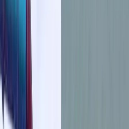
বরিশালসহ রাত ১টার মধ্যে ৬ জেলায় ঝড়ের
আভাস, নদীবন্দরে ১ নম্বর সতর্কসংকেত
ভোলার মেঘনা-তেঁতুলিয়ায় অবৈধ বালু
উত্তোলন বন্ধে বিভিন্ন সরকারি দপ্তরে আইনি
নোটিশ
শনিবার, ০৮ আগস্ট ২০২৬
২৪ শ্রাবণ ১৪৩৩ বঙ্গাব্দ