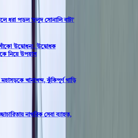
ধরা পড়ল 'হলুদ সোনালি বাটা'
কো উদ্বোধন!, উদ্বোধক
কে নিয়ে উপহাস
াসড়কে খানাখন্দ, ঝুঁকিপূর্ণ গাড়ি
চারিতায় নাগরিক সেবা ব্যাহত,