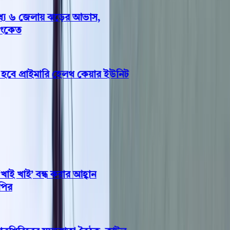
ে ৬ জেলায় ঝড়ের আভাস,
কেত
ে প্রাইমারি হেলথ কেয়ার ইউনিট
 খাই’ বন্ধ করার আহ্বান
র