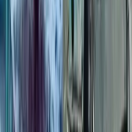
বাকেরগঞ্জ ইউএনওর স্বেচ্ছাচারিতায়