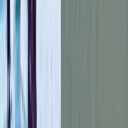
দিনমজুর বাবা। পরিবারের বরাতে পুলিশ জানায়, গত বুধবার
মেয়েটি ‘কৌশলে’ বাবাকে ফোন করে তার অবস্থান গোপালগঞ্জের
মুকসুদপুর বলে জানায়। প্রতিবেশী কমল বাড়ৈয়ের মেয়ে মেঘা বাড়ৈ তাকে
সেখানে নিয়ে আত্মীয়ের সঙ্গে বিয়ে দেন বলেও জানায় সে। গৌরনদী থানা
পুলিশ বৃহস্পতিবার গোপালগঞ্জের মুকসুদপুর উপজেলার জলিরপাড়
এলাকার খালকুলা গ্রামের একটি বাড়ি থেকে মেয়েটিকে উদ্ধার করে।
স্বজনদের অভিযোগ, ‘ফুসলিয়ে’ শিশুটিকে শ্বশুরবাড়ি নিয়ে যান অভিযুক্ত
মেঘা বাড়ৈ। বিয়ে দেন ৩৮ বছর বয়সী ভগরত ঢালী নামের এক আত্মীয়ের
সঙ্গে। আটকে রেখে শারীরিক ও মানসিক নির্যাতনও করা হয় তাকে। বলা
হয়, ‘দুই লাখ টাকায় তাকে কিনে নেয়া হয়েছে’।
অভিযোগ অস্বীকার করেছেন মেঘা বাড়ৈ। তার দাবি, ‘ওই শিশুকে আমরা
বিয়ে দেইনি। সে নিজের ইচ্ছায় বিয়ে করেছে। এ বিষয়ে আমরা কিছু জানি
না।’
প্রাথমিক জিজ্ঞাসাবাদে শিশুটি নির্যাতনের কথা বলেছে। নিশ্চিত হওয়ার
জন্য করা হবে ডাক্তারি পরীক্ষা। এসব জানিয়েছেন ওসি তারিক হাসান।
‘পরীক্ষা-নিরীক্ষা না করে আমরা নির্যাতনের কথা নি‌শ্চিতভাবে বলতে
পার‌ছি না। বর্তমানে থানায় আছে শিশু‌টি। পাঁচজনকে আসামি করে মামলা
রেকর্ড প্রক্রিয়াধীন। কিছুক্ষণ পর চি‌কিৎসা ও টেস্টের জন্য ব‌রিশাল শের-ই
বাংলা মে‌ডিকেল কলেজ (শেবাচিম) হাসপাতালের ও‌সি‌সিতে পাঠানো হয়,