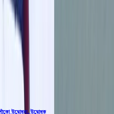
বরিশাল
ভোলা
ঝালকাঠি
বরগুনা
পিরোজপুর
পটুয়াখালী
রাজনীতি
খেলাধুলা
বিনোদন
জাতীয়
Open menu
This is the News Sidebar
খুঁজুন
সাধারণ সংবাদ
শিরোনাম
কো উদ্বোধন!, উদ্বোধক