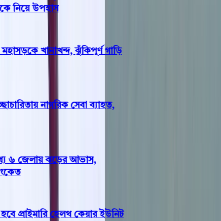
কে নিয়ে উপহাস
াসড়কে খানাখন্দ, ঝুঁকিপূর্ণ গাড়ি
চারিতায় নাগরিক সেবা ব্যাহত,
ে ৬ জেলায় ঝড়ের আভাস,
কেত
ে প্রাইমারি হেলথ কেয়ার ইউনিট