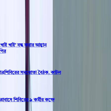
 খাই’ বন্ধ করার আহ্বান
র
রশিবিরের সমঝোতা বৈঠক, কাটল
সে শিবিরের ৯ কর্মীর কক্ষে