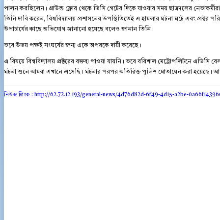
পালন করছিলেন। গ্রাউন্ড ফ্লোর থেকে ভিসি গেটের দিকে যাওয়ার সময় ছাত্রদলের নেতাকর্ম
তিনি দাবি করেন, বিশ্ববিদ্যালয় প্রশাসনের উপস্থিতিতেই এ হামলার ঘটনা ঘটে এবং প্রক্টর পরিস
উপাচার্যের কাছে অভিযোগ জানানো হয়েছে বলেও জানান তিনি।
তবে উভয় পক্ষই সংঘর্ষের জন্য একে অপরকে দায়ী করেছে।
এ বিষয়ে বিশ্ববিদ্যালয় প্রক্টরের বক্তব্য পাওয়া যায়নি। তবে বরিশাল মেট্রোপলিটনে এডিসি বেল
ঘটনা শুনে আমরা এখানে এসেছি। ঘটনার পরপর অতিরিক্ত পুলিশ মোতায়েন করা হয়েছে। আমরা 
নিউজ লিংক : http://62.72.12.193
/general-news/4d76d82d-6f49-4d15-a2be-0a66f1439