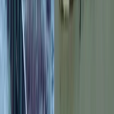
বরিশালসহ রাত ১টার মধ্যে ৬
জেলায় ঝড়ের আভাস, নদীবন্দরে ১
নম্বর সতর্কসংকেত
০৭ আগস্ট, ২০২৬ ১৯:৫০
বরিশাল বিশ্ববিদ্যালয়ে ছাত্রদল-