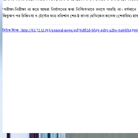
‘পরীক্ষা-নিরীক্ষা না করে আমরা নির্যাতনের কথা নি‌শ্চিতভাবে বলতে পার‌ছি না। বর্তমান
কিছুক্ষণ পর চি‌কিৎসা ও টেস্টের জন্য ব‌রিশাল শের-ই বাংলা মে‌ডিকেল কলেজ (শেবাচিম) হ
নিউজ লিংক : http://62.72.12.193
/general-news/4d76d82d-6f49-4d15-a2be-0a66f1439