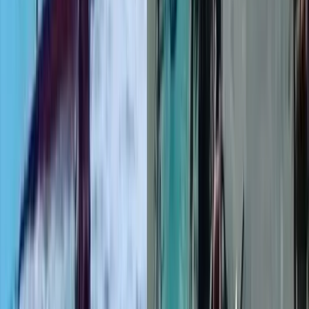
টানা বর্ষণে বরিশাল-ঢাকা মহাসড়কে
খানাখন্দ, ঝুঁকিপূর্ণ গাড়ি চলাচল
০৭ আগস্ট, ২০২৬ ২২:৩৬