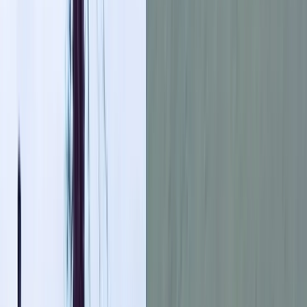
বরিশালটাইমস রিপোর্ট
০৮ মে, ২০২৬ ১৯:৩৭
০৮ মে, ২০২৬ ১৯:৩৭
শেয়ার