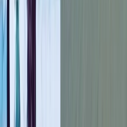
ব‌রিশালের গৌরনদীর স্কুলছাত্রীকে তুলে নিয়ে নির্যাতন করাসহ বিয়ে
দেওয়ার অভিযোগ উঠেছে প্রতিবেশীর বিরুদ্ধে। গোপালগঞ্জ থেকে ১০
বছরের শিশুটি উদ্ধার করেছে পুলিশ। চলছে আইনি প্রক্রিয়ার প্রস্তুতি।
এসব তথ্য বরিশালটাইমসকে নিশ্চিত করেন গৌরনদী মডেল থানার ওসি
তারিক হাসান রাসেল।
পুলিশ জানায়, উপজেলার খাঞ্জাপুর ইউনিয়নের বাড়ি থেকে শিশুটি
নিখোঁজ হয় গত ২৬ এপ্রিল রাতে। পরদিন থানায় জিডি করেন তার