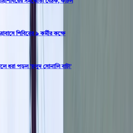
রশিবিরের সমঝোতা বৈঠক, কাটল
সে শিবিরের ৯ কর্মীর কক্ষে
ধরা পড়ল 'হলুদ সোনালি বাটা'
বরিশাল
বরিশাল থেকে স্কুলছাত্রীকে ‘তুলে
নিয়ে বিয়ে’, গোপালগঞ্জ থেকে
উদ্ধার