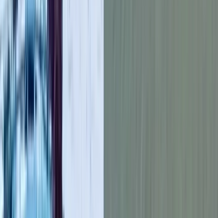
জানান ওসি।’
আরও পড়ুন: