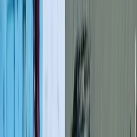
লাল ফিতা কেটে বাঁশের সাঁকো
উদ্বোধন!, উদ্বোধক শীর্ষস্থানীয়
বিএনপি নেতাকে নিয়ে উপহাস
০৮ আগস্ট, ২০২৬ ০১:১২