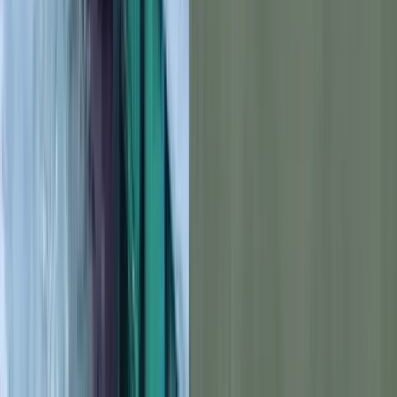
বহিরাগতদের নিয়ে র‍্যালি করার অভিযোগকে কেন্দ্র করে বরিশাল
বিশ্ববিদ্যালয়ে ছাত্রদল ও ছাত্রশিবিরের নেতাকর্মীদের মধ্যে দফায় দফায়
সংঘর্ষের ঘটনা ঘটেছে। এতে উভয় পক্ষের অন্তত ১০ জন আহত
হয়েছেন। বুধবার (৫ আগস্ট) সকালে বিশ্ববিদ্যালয় শাখা ছাত্রশিবির 'অদম্য
জুলাই' শীর্ষক একটি র‍্যালি বের করলে এ ঘটনা ঘটে।