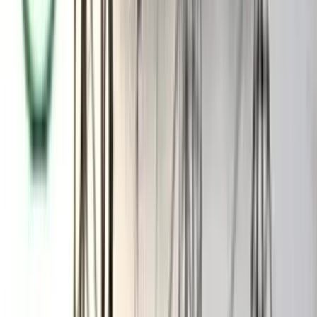
আমার ছেলের বিরুদ্ধে থানায় ধর্ষণ ও অপহরণ মামলা করা হয়েছে।
এখানে কোন অপহরণের ঘটনাই ঘটেনি। এই ধরনের মামলা আমার
ছেলেকে ফাঁসানোর জন্যই করা হয়েছে।
এই ঘটনায় তরুণীর পরিবার জানান, আমার মেয়েকে প্রেমের ফাঁদে ফেলে
হিন্দু থেকে মুসলমান করা হয়েছে। তাকে অপহরণ করে নেয়া হয়েছিল
এজন্য আমরা মামলা দিয়েছি।
স্থানীয় সূত্র জানায়, বিয়ের পর নবদম্পতি সুখে-শান্তিতে সংসার করার কথা
থাকলেও এই ঘটনাটি মেয়ের পরিবার মেনে নেয়নি। তারা উল্টো ছেলের
বিরুদ্ধে মামলা করে জেলে পাঠিয়েছে। এদিকে সামাজিক
যোগাযোগমাধ্যমেও ঘটনাটি নিয়ে চলছে আলোচনা-সমালোচনা।
এ বিষয়ে জানতে চাইলে বাকেরগঞ্জ থানার অফিসার ইনচার্জ ওসি মো:
আদিল হোসেন জানান, থানায় সাধারণ ডায়রি হওয়ার পরে তরুণ
তরুণীকে উদ্ধার করা হয়েছে। ছেলেটিকে আদালতের মাধ্যমে জেল
হাজতে পাঠানো হয়েছে। ওই তরুণীর পরিবার ছেলেটির বিরুদ্ধে বাকেরগঞ্জ
থানা একটি মামলা দায়ের করেছে। আমরা মামলা গ্রহণ করেছি। এখন
বিষয়টি আদালত দেখবে।
আরও পড়ুন: