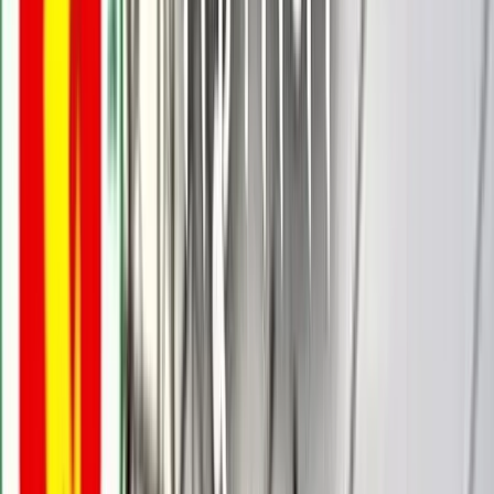
বরিশালটাইমস রিপোর্ট
০৮ মে, ২০২৬ ১৬:৩২
০৮ মে, ২০২৬ ১৬:৩২
শেয়ার
প্রিন্ট এন্ড সেভ