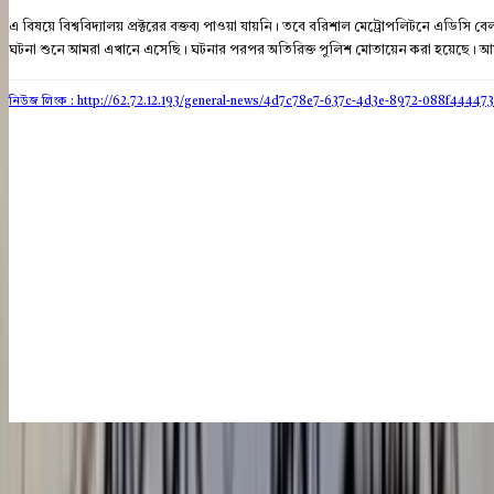
এ বিষয়ে বিশ্ববিদ্যালয় প্রক্টরের বক্তব্য পাওয়া যায়নি। তবে বরিশাল মেট্রোপলিটনে এডিসি বেল
ঘটনা শুনে আমরা এখানে এসেছি। ঘটনার পরপর অতিরিক্ত পুলিশ মোতায়েন করা হয়েছে। আমরা 
নিউজ লিংক : http://62.72.12.193
/general-news/4d7c78e7-637c-4d3e-8972-088f44447