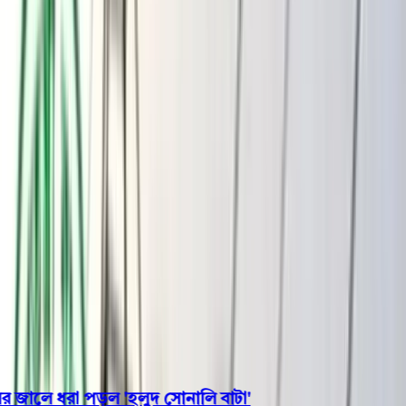
বরিশাল
ভোলা
ঝালকাঠি
বরগুনা
পিরোজপুর
পটুয়াখালী
রাজনীতি
খেলাধুলা
বিনোদন
জাতীয়
Open menu
This is the News Sidebar
খুঁজুন
সাধারণ সংবাদ
শিরোনাম
ালে ধরা পড়ল 'হলুদ সোনালি বাটা'