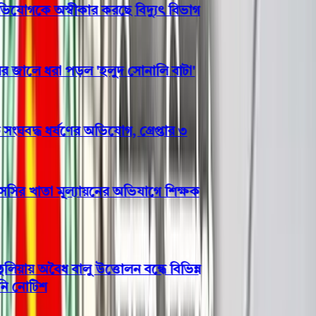
গকে অস্বীকার করছে বিদ্যুৎ বিভাগ
ালে ধরা পড়ল 'হলুদ সোনালি বাটা'
ঘবদ্ধ ধর্ষণের অভিযোগ, গ্রেপ্তার ৩
র খাতা মূল্যায়নের অভিযাগে শিক্ষক
য় অবৈধ বালু উত্তোলন বন্ধে বিভিন্ন
নোটিশ