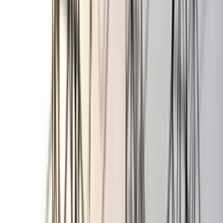
বঙ্গোপসাগরে জেলের জালে ধরা
পড়ল 'হলুদ সোনালি বাটা'
০৬ আগস্ট, ২০২৬ ১৩:৫৪