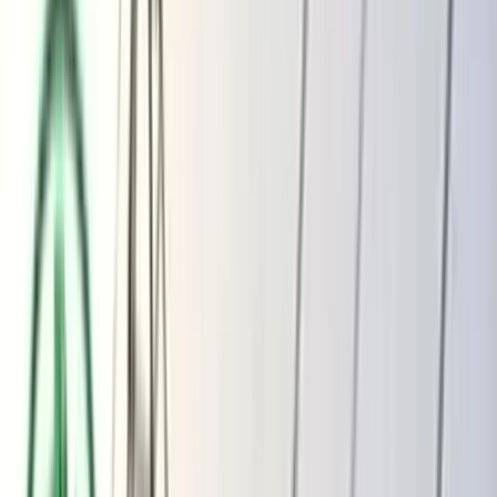
ভোলার মেঘনা-তেঁতুলিয়ায় অবৈধ বালু
উত্তোলন বন্ধে বিভিন্ন সরকারি দপ্তরে আইনি
নোটিশ
অতিরিক্ত বিলের অভিযোগকে অস্বীকার করছে
বিদ্যুৎ বিভাগ
বৃহস্পতিবার, ০৬ আগস্ট ২০২৬
২২ শ্রাবণ ১৪৩৩ বঙ্গাব্দ