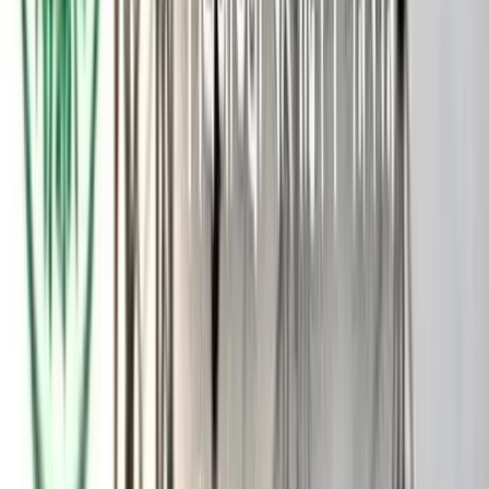
গ্রহণ করে নতুন নামে পরিচিত হন জান্নাতি ইসলম নামে। ধর্মীয়
আনুষ্ঠানিকতা সম্পন্ন করে স্থানীয় কাজীর মাধ্যমে গত ৩ মে ২ লক্ষ টাকা
কাবিনে তাদের বিয়ে সম্পন্ন হয়।
তবে সেই বিয়ের পরে বাসর ঘরের পরিবর্তে প্রেমিক তামিমের ঠাই হয়েছে
জেল হাজতে। দুজনে পালিয়ে যাওয়ার পরে এই ঘটনায় তরুণী জান্নাতী
ইসলামের পরিবার বাকেরগঞ্জ থানা একটি সাধারণ ডায়রি করলে গত
বৃহস্পতিবার ওই তরুন তরুণীকে পুলিশ গ্রেফতার করলে তামিমকে জেল
হাজতে পাঠানো হয়। আর ওই তরুণী জান্নাতি ইসলামকে মেডিকেলে
পাঠানো হয়েছে
আলামত সংগ্রহের জন্য। এ ঘটনায় এলাকায় ব্যাপক চাঞ্চল্যের সৃষ্টি
হয়েছে। কেউ তাদের ভালোবাসার জয় হিসেবে দেখছেন, আবার কেউ ধর্ম
পরিবর্তনের বিষয়টি নিয়ে নানা মন্তব্য করছেন। তবে পুলিশ হেফাজতে
থাকা অবস্থায় নবদম্পতির দাবি ছিল তারা দুজনই প্রাপ্তবয়স্ক এবং নিজেদের
ইচ্ছাতেই এই সিদ্ধান্ত নিয়েছেন।
তবে এই ঘটনায় প্রেমিক মো: তামিম হাসানের পিতা : বশির সরদার
জানান, ছেলে মেয়ের সম্পর্কের বিষয়টি আমি যখন জানতে পারি তখন
মেয়ের পরিবারকে আমি ঘটনাটি জানিয়েছি। আমিও কখনো চাইনি আমার
ছেলে এভাবে পালিয়ে বিয়ে করুক। ছেলে মেয়ে উভয় প্রাপ্তবয়স্ক শুনেছি
তারা নাকি বিয়েও করেছে। তবে এখন শুনতে পাচ্ছি পুলিশ গ্রেপ্তারের পরে