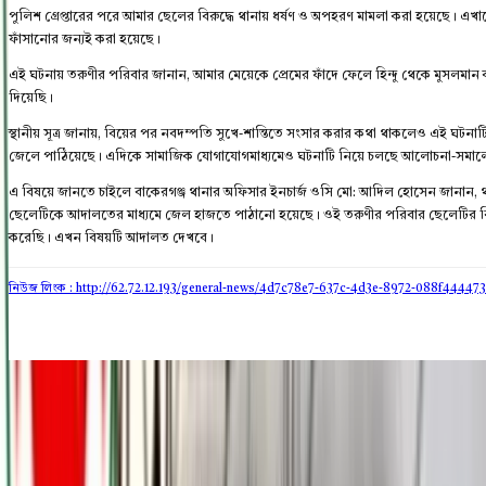
পুলিশ গ্রেপ্তারের পরে আমার ছেলের বিরুদ্ধে থানায় ধর্ষণ ও অপহরণ মামলা করা হয়েছ
ফাঁসানোর জন্যই করা হয়েছে।
এই ঘটনায় তরুণীর পরিবার জানান, আমার মেয়েকে প্রেমের ফাঁদে ফেলে হিন্দু থেকে মুসলমা
দিয়েছি।
স্থানীয় সূত্র জানায়, বিয়ের পর নবদম্পতি সুখে-শান্তিতে সংসার করার কথা থাকলেও এই ঘটনাট
জেলে পাঠিয়েছে। এদিকে সামাজিক যোগাযোগমাধ্যমেও ঘটনাটি নিয়ে চলছে আলোচনা-সমা
এ বিষয়ে জানতে চাইলে বাকেরগঞ্জ থানার অফিসার ইনচার্জ ওসি মো: আদিল হোসেন জানান, থান
ছেলেটিকে আদালতের মাধ্যমে জেল হাজতে পাঠানো হয়েছে। ওই তরুণীর পরিবার ছেলেটির বিরু
করেছি। এখন বিষয়টি আদালত দেখবে।
নিউজ লিংক : http://62.72.12.193
/general-news/4d7c78e7-637c-4d3e-8972-088f44447