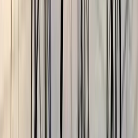
ভোলার মেঘনা-তেঁতুলিয়ায় অবৈধ
বালু উত্তোলন বন্ধে বিভিন্ন সরকারি
দপ্তরে আইনি নোটিশ
০৫ আগস্ট, ২০২৬ ১৯:৫৯
বরিশাল বিশ্ববিদ্যালয়ে ছাত্রদল-
ছাত্রশিবির সংঘর্ষ, আহত অন্তত ১০