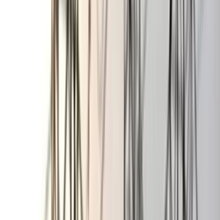
বঙ্গোপসাগরে জেলের জালে ধরা
পড়ল 'হলুদ সোনালি বাটা'
০৬ আগস্ট, ২০২৬ ১৩:৫৪