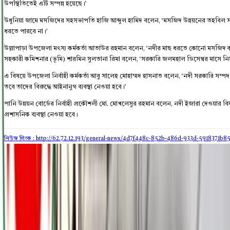
উপস্থিতিতেই এটি সম্পন্ন হয়েছে।’
উধুনিয়া জামে মসজিদের সহসভাপতি হাজি আব্দুল হামিদ বলেন, ‘মসজিদ উন্নয়নের তহবিল সং
ধরতে পারবে না।’
উল্লাপাড়া উপজেলা মৎস্য কর্মকর্তা আতাউর রহমান বলেন, ‘নদীর মাছ ধরতে কোনো মসজিদ 
সহকারী কমিশনার (ভূমি) শারমিন সুলতানা রিমা বলেন, ‘সরকারি জলমহাল ডিসেম্বর মাসে নি
এ বিষয়ে উপজেলা নির্বাহী কর্মকর্তা আবু সালেহ মোহাম্মদ হাসনাত বলেন, ‘নদী সরকারি সম্পদ
তবে তাদের বিরুদ্ধে আইনানুগ ব্যবস্থা নেওয়া হবে।’
পানি উন্নয়ন বোর্ডের নির্বাহী প্রকৌশলী মো. মোখলেসুর রহমান বলেন, নদী ইজারা দেওয়ার 
প্রশাসনিক ব্যবস্থা নেওয়া হবে।
নিউজ লিংক : http://62.72.12.193
/general-news/4d7f448c-852b-486d-933d-5918371b8