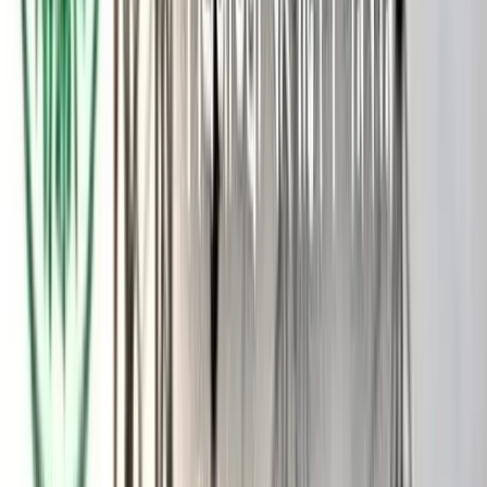
মসজিদ কমিটির নিয়ম অনুযায়ী, বাংলা আশ্বিন থেকে চৈত্র মাস পর্যন্ত
ইজারা দেওয়া আড়াই কিলোমিটার অংশে ইজারাদার ব্যতীত কেউ মাছ
ধরতে পারবেন না। ফলে জীবিকার তাগিদে স্থানীয় জেলেদের ইজারাদারের
কাছে টাকা দিয়ে মাছ ধরতে হবে ক্ষুদ্র মৎস্যজীবীদের।
উধুনিয়া গ্রামের জেলে ইসমাইল হোসেন, আব্দুল মান্নান ফকিরসহ
একাধিক ক্ষুদ্র মৎস্যজীবী বলেন, ‘আমরা কেউ ৪০ বছর ধরে এই নদীতে
মাছ ধরে জীবিকা নির্বাহ করছিলাম। কাউকে কোনো টাকা দিতে হয়নি।
কিন্তু এ বছর ইজারাদারকে ১০-১৫ হাজার টাকা জমা দিয়েই মাছ ধরতে
হবে।’
নদী ইজারা দিল মসজিদ কমিটি
মৎস্যজীবীরা জানান, এত টাকা জমা দিয়ে মাছ শিকার করে জীবিকা নির্বাহ
করা অনেক কষ্টকর হয়ে যাবে। এলাকায় শতাধিক পেশাদার ও অপেশাদার
মৎস্যজীবী রয়েছেন, যাদের সবারই একই অবস্থা।
স্থানীয় দোকানদার সোহেল রানা জানান, মসজিদ কমিটি ইজারার জন্য
মাইকিং করেছিল। পরে উধুনিয়া বাজারে সকলের উপস্থিতিতে দরপত্র
অনুষ্ঠিত হয়, তিনি নিজেও সেখানে উপস্থিত ছিলেন।
ইজারাদার ইউসুফ আলী মোল্লা বলেন, ‘সর্বোচ্চ দর ১ লাখ ৬২ হাজার
টাকায় আমি আড়াই কিলোমিটার গোহালা নদীর ইজারা পেয়েছি। মসজিদ