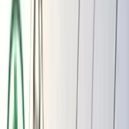
ভোলার মেঘনা-তেঁতুলিয়ায় অবৈধ বালু
উত্তোলন বন্ধে বিভিন্ন সরকারি দপ্তরে আইনি
নোটিশ
অতিরিক্ত বিলের অভিযোগকে অস্বীকার করছে
বিদ্যুৎ বিভাগ
বৃহস্পতিবার, ০৬ আগস্ট ২০২৬
২২ শ্রাবণ ১৪৩৩ বঙ্গাব্দ