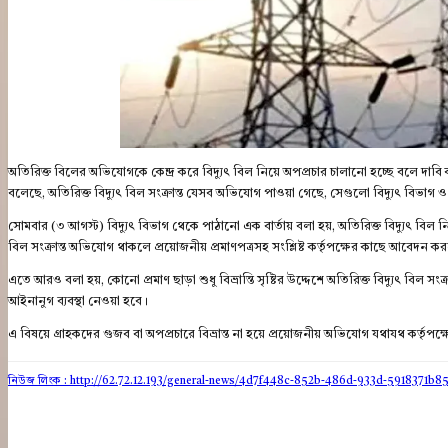
অতিরিক্ত বিলের অভিযোগকে কেন্দ্র করে বিদ্যুৎ বিল নিয়ে অপপ্রচার চালানো হচ্ছে বলে দাবি ক
বলেছে, অতিরিক্ত বিদ্যুৎ বিল সংক্রান্ত যেসব অভিযোগ পাওয়া গেছে, সেগুলো বিদ্যুৎ বিভাগ ও স
সোমবার (৩ আগস্ট) বিদ্যুৎ বিভাগ থেকে পাঠানো এক বার্তায় বলা হয়, অতিরিক্ত বিদ্যুৎ বিল 
বিল সংক্রান্ত অভিযোগ থাকলে প্রয়োজনীয় প্রমাণপত্রসহ সংশ্লিষ্ট কর্তৃপক্ষের কাছে আবেদন করল
এতে আরও বলা হয়, কোনো প্রমাণ ছাড়া শুধু বিভ্রান্তি সৃষ্টির উদ্দেশে অতিরিক্ত বিদ্যুৎ বিল সংক্রান্
আইনানুগ ব্যবস্থা নেওয়া হবে।
এ বিষয়ে গ্রাহকদের গুজব বা অপপ্রচারে বিভ্রান্ত না হয়ে প্রয়োজনীয় অভিযোগ যথাযথ কর্তৃপক
নিউজ লিংক : http://62.72.12.193
/general-news/4d7f448c-852b-486d-933d-5918371b8