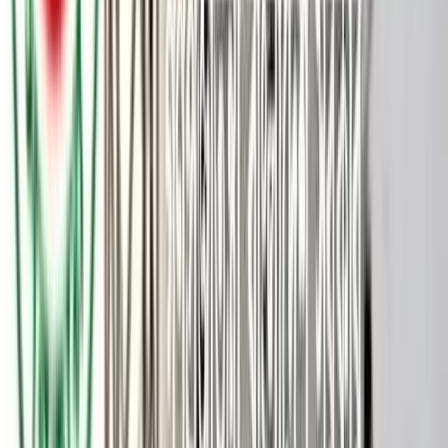
চলনবিল এলাকায় পানি উন্নয়ন বোর্ডের ছোট নদীটির নাম গোহালা।
নদীটির একটি শাখা থেকে শতাধিক মৎস্যজীবী মাছ শিকার করে জীবিকা
নির্বাহ করে আসছে। এবার গোহালার সেই শাখা নদীর আড়াই কিলোমিটার
এলাকা ইজারা দেওয়া হয়েছে।
স্থানীয় একটি মসজিদ কমিটির বিরুদ্ধে ১ লাখ ৬২ হাজার টাকায় নদীটি
ইজারা দেওয়ার অভিযোগ উঠেছে। বৃহস্পতিবার (২ অক্টোবর) দুপুরে
সিরাজগঞ্জের উল্লাপাড়া উপজেলার উধুনিয়া বাজারে উন্মুক্ত দরপত্রে
সর্বোচ্চ দরদাতাকে ইজারা দেওয়া হয়।
স্থানীয় সূত্র জানায়, বৃহস্পতিবার উধুনিয়া বাজার জামে মসজিদ কমিটির
পক্ষ থেকে এলাকায় মাইকিং করে নদী ইজারার দরপত্রে অংশ নেওয়ার
আহ্বান জানানো হয়। উন্মুক্ত দরপত্রে ৩৫ হাজার টাকা থেকে দর উঠতে
শুরু করে। শেষ পর্যন্ত ১ লাখ ৬২ হাজার টাকায় উধুনিয়া গ্রামের ইউসুফ
আলী মোল্লা নদীটি ইজারা নেন।