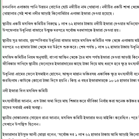
চলনবিল এলাকায় পানি উন্নয়ন বোর্ডের ছোট নদীটির নাম গোহালা। নদীটির একটি শাখা থেকে
গোহালার সেই শাখা নদীর আড়াই কিলোমিটার এলাকা ইজারা দেওয়া হয়েছে।
স্থানীয় একটি মসজিদ কমিটির বিরুদ্ধে ১ লাখ ৬২ হাজার টাকায় নদীটি ইজারা দেওয়ার অভিযোগ 
উপজেলার উধুনিয়া বাজারে উন্মুক্ত দরপত্রে সর্বোচ্চ দরদাতাকে ইজারা দেওয়া হয়।
স্থানীয় সূত্র জানায়, বৃহস্পতিবার উধুনিয়া বাজার জামে মসজিদ কমিটির পক্ষ থেকে এলাকায় ম
দরপত্রে ৩৫ হাজার টাকা থেকে দর উঠতে শুরু করে। শেষ পর্যন্ত ১ লাখ ৬২ হাজার টাকায় উধুনি
মসজিদ কমিটির নিয়ম অনুযায়ী, বাংলা আশ্বিন থেকে চৈত্র মাস পর্যন্ত ইজারা দেওয়া আড়াই 
জীবিকার তাগিদে স্থানীয় জেলেদের ইজারাদারের কাছে টাকা দিয়ে মাছ ধরতে হবে ক্ষুদ্র মৎস্য
উধুনিয়া গ্রামের জেলে ইসমাইল হোসেন, আব্দুল মান্নান ফকিরসহ একাধিক ক্ষুদ্র মৎস্যজীবী 
করছিলাম। কাউকে কোনো টাকা দিতে হয়নি। কিন্তু এ বছর ইজারাদারকে ১০-১৫ হাজার টাকা 
নদী ইজারা দিল মসজিদ কমিটি
মৎস্যজীবীরা জানান, এত টাকা জমা দিয়ে মাছ শিকার করে জীবিকা নির্বাহ করা অনেক কষ্টক
যাদের সবারই একই অবস্থা।
স্থানীয় দোকানদার সোহেল রানা জানান, মসজিদ কমিটি ইজারার জন্য মাইকিং করেছিল। পরে উ
সেখানে উপস্থিত ছিলেন।
ইজারাদার ইউসুফ আলী মোল্লা বলেন, ‘সর্বোচ্চ দর ১ লাখ ৬২ হাজার টাকায় আমি আড়াই কিলো