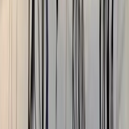
বরিশালটাইমস রিপোর্ট
০৩ আগস্ট, ২০২৬ ২১:৫৬
০৩ আগস্ট, ২০২৬ ২১:৫৬
শেয়ার