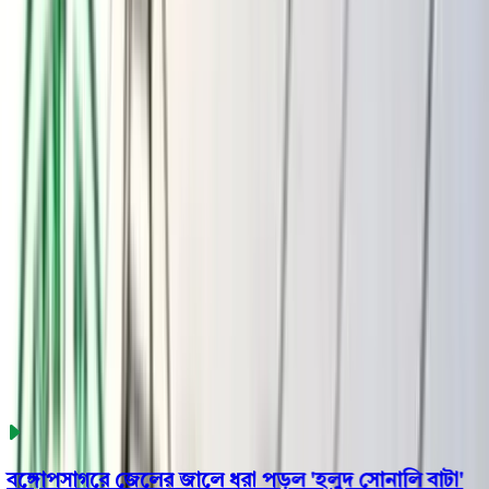
বরিশাল
ভোলা
ঝালকাঠি
বরগুনা
পিরোজপুর
পটুয়াখালী
রাজনীতি
খেলাধুলা
বিনোদন
জাতীয়
Open menu
This is the News Sidebar
খুঁজুন
সাধারণ সংবাদ
শিরোনাম
্গোপসাগরে জেলের জালে ধরা পড়ল 'হলুদ সোনালি বাটা'