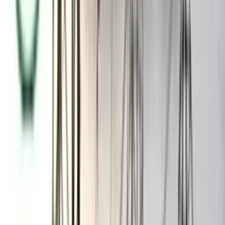
কমিটি ও স্থানীয়দের উপস্থিতিতেই এটি সম্পন্ন হয়েছে।’
উধুনিয়া জামে মসজিদের সহসভাপতি হাজি আব্দুল হামিদ বলেন,
‘মসজিদ উন্নয়নের তহবিল সংগ্রহের জন্য এ ইজারা দেওয়া হয়েছে।
ইজারা নেওয়ার পর অন্য কেউ মাছ ধরতে পারবে না।’
উল্লাপাড়া উপজেলা মৎস্য কর্মকর্তা আতাউর রহমান বলেন, ‘নদীর মাছ
ধরতে কোনো মসজিদ কমিটির ইজারা দেওয়ার ক্ষমতা নেই। বিষয়টি
খতিয়ে দেখা হবে।’ উপজেলা সহকারী কমিশনার (ভূমি) শারমিন সুলতানা
রিমা বলেন, ‘সরকারি জলমহাল ডিসেম্বর মাসে নিয়ম অনুযায়ী ইজারা
দেওয়া হয়। কেউ চাইলেই নদী ইজারা দিতে পারে না।’
এ বিষয়ে উপজেলা নির্বাহী কর্মকর্তা আবু সালেহ মোহাম্মদ হাসনাত বলেন,
‘নদী সরকারি সম্পদ। কোনো ব্যক্তি বা কমিটি নদী ইজারা দিতে পারে না।
যদি কেউ দিয়ে থাকে তবে তাদের বিরুদ্ধে আইনানুগ ব্যবস্থা নেওয়া হবে।’
পানি উন্নয়ন বোর্ডের নির্বাহী প্রকৌশলী মো. মোখলেসুর রহমান বলেন,
নদী ইজারা দেওয়ার বিষয়টি আমাদের জানা নেই। এমন যদি হয় তাহলে
তদন্ত করে প্রয়োজনীয় প্রশাসনিক ব্যবস্থা নেওয়া হবে।
আরও পড়ুন: