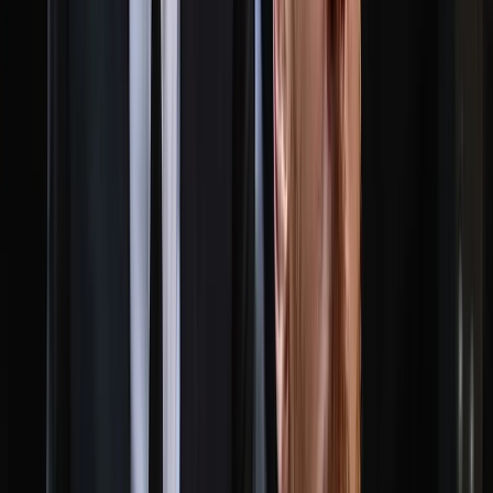
সালাহউদ্দিন আহমদকে গুম: শেখ
হাসিনা-কামাল-জিয়াউলের সম্পৃক্ততা
পেয়েছে তদন্ত সংস্থা
০৮ আগস্ট, ২০২৬ ২০:০৫