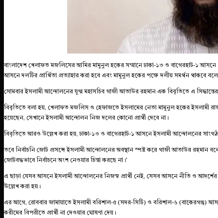
বাংলাদেশ খেলাফত মজলিসের আমির মামুনুল হকের সম্মানে ঢাকা-১৩ ও বাগেরহাট-১ আসনে প্রার
আসনে দলটির প্রার্থিতা প্রত্যাহার করা হবে এবং মামুনুল হকের পক্ষে দলীয় সমর্থন থাকবে ব
সোমবার ইসলামী আন্দোলনের যুগ্ম মহাসচিব গাজী আতাউর রহমান এক বিবৃতিতে এ সিদ্ধান্তে
বিবৃতিতে বলা হয়, খেলাফত মজলিস ও হেফাজতে ইসলামের নেতা মামুনুল হকের ইসলামী রাজনীতি
হয়েছেন, সেখানে ইসলামী আন্দোলন নিজ দলের কোনো প্রার্থী দেবে না।
বিবৃতিতে আরও উল্লেখ করা হয়, ঢাকা-১৩ ও বাগেরহাট-১ আসনে ইসলামী আন্দোলনের সাংগঠনি
তবে নির্বাচনি জোট প্রসঙ্গে ইসলামী আন্দোলনের অবস্থান স্পষ্ট করে গাজী আতাউর রহমান
জোটবদ্ধভাবে নির্বাচনে অংশ নেওয়ার চিন্তা করছে না।’
এ ছাড়া যেসব আসনে ইসলামী আন্দোলনের নিজস্ব প্রার্থী নেই, সেসব আসনে নীতি ও আদর্শের ভি
উল্লেখ করা হয়।
এর আগে, রোববার জামায়াতে ইসলামী বরিশাল-৫ (সদর-সিটি) ও বরিশাল-৬ (বাকেরগঞ্জ) আসনে
করীমের বিপরীতে প্রার্থী না দেওয়ার ঘোষণা দেয়।