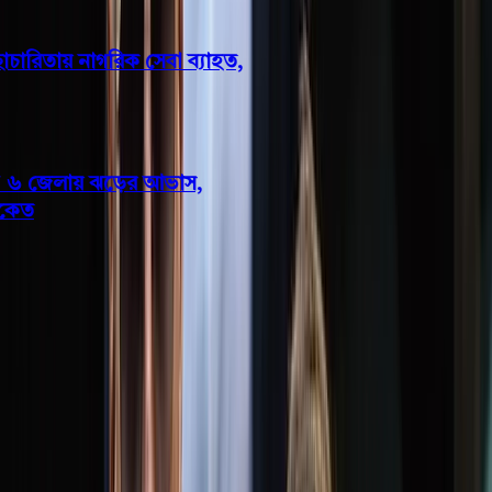
বাকেরগঞ্জ ইউএনওর স্বেচ্ছাচারিতায় নাগরিক সেবা ব্যাহত,
জনভোগান্তি
বরিশালসহ রাত ১টার মধ্যে ৬ জেলায় ঝড়ের আভাস,
নদীবন্দরে ১ নম্বর সতর্কসংকেত
রাজনীতি
মামুনুল হকের সম্মানে ২ আসনে
প্রার্থী দেবে না ইসলামী আন্দোলন