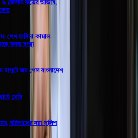
বরিশালসহ রাত ১টার মধ্যে ৬ জেলায় ঝড়ের আভাস,
নদীবন্দরে ১ নম্বর সতর্কসংকেত
সালাহউদ্দিন আহমদকে গুম: শেখ হাসিনা-কামাল-
জিয়াউলের সম্পৃক্ততা পেয়েছে তদন্ত সংস্থা
মালয়েশিয়াকে গুঁড়িয়ে দিয়ে দাপুটে জয় পেল বাংলাদেশ
মারা গেলেন মেসির বাবা হোর্হে মেসি
মাদক ইস্যুতে কোনো ছাড় নয়, বরিশালের নয়া পুলিশ
কমিশনার