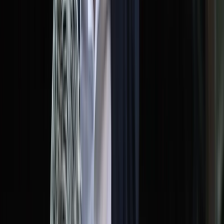
সালাহউদ্দিন আহমদকে গুম: শেখ হাসিনা-
কামাল-জিয়াউলের সম্পৃক্ততা পেয়েছে তদন্ত
সংস্থা
মারা গেলেন মেসির বাবা হোর্হে মেসি
শনিবার, ০৮ আগস্ট ২০২৬
২৪ শ্রাবণ ১৪৩৩ বঙ্গাব্দ