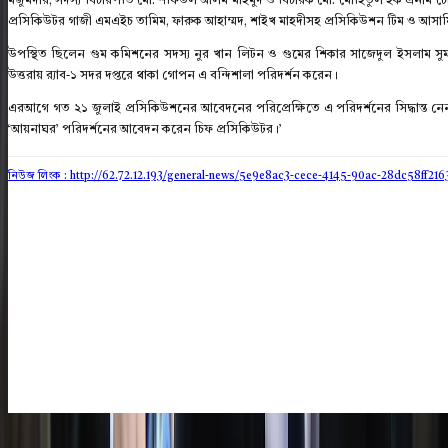
মজুমদার, সদস্য বিচারপতি মো. শফিউল আলম মাহমুদ ও বিচারক মো. মোহিতুল হক এনাম চৌধ
প্রসিকিউটর গাজী এমএইচ তামিম, ফারুক আহাম্মদ, শাইখ মাহদীসহ প্রসিকিউশন টিম ও আসা
উপস্থিত ছিলেন গুম কমিশনের সদস্য নুর খান লিটন ও গুমের শিকার সাজেদুল ইসলাম স
উত্তরায় র‍্যাব-১ সদর দপ্তরে থাকা গোপন এ বন্দিশালা পরিদর্শন করেন।
এরআগে গত ২১ জুলাই প্রসিকিউশনের আবেদনের পরিপ্রেক্ষিতে এ পরিদর্শনের সিদ্ধান্ত নেন
‘আয়নাঘর’ পরিদর্শনের আবেদন করেন চিফ প্রসিকিউটর।’
নিউজ লিংক : http://62.72.12.193
/general-news/5e9e8ac3-cece-4145-90ac-28dc58ff216