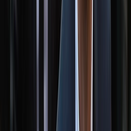
০৮ আগস্ট, ২০২৬ ১৯:৩৩