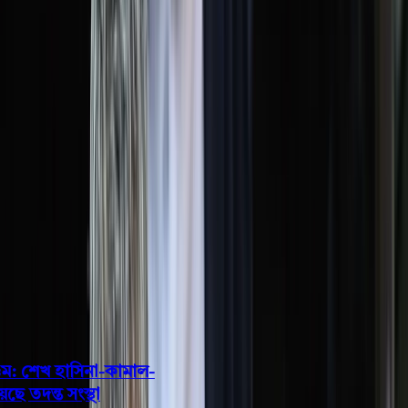
বরিশাল
ভোলা
ঝালকাঠি
বরগুনা
পিরোজপুর
পটুয়াখালী
রাজনীতি
খেলাধুলা
বিনোদন
জাতীয়
Open menu
This is the News Sidebar
খুঁজুন
সাধারণ সংবাদ
শিরোনাম
সালাহউদ্দিন আহমদকে গুম: শেখ হাসিনা-কামাল-
জিয়াউলের সম্পৃক্ততা পেয়েছে তদন্ত সংস্থা