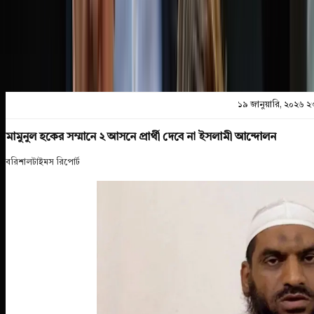
প্রিন্ট এন্ড সেভ
১৯ জানুয়ারি, ২০২৬ ২
মামুনুল হকের সম্মানে ২ আসনে প্রার্থী দেবে না ইসলামী আন্দোলন
বরিশালটাইমস রিপোর্ট