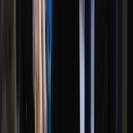
স্বরাষ্ট্রমন্ত্রী সালাহউদ্দিন আহমদকে রাজধানীর উত্তরায় অবস্থিত র‍্যাবের
টাস্কফোর্স ফর ইন্টারোগেশন (টিএফআই) সেল বা ‘আয়নাঘরে রাখা
হয়েছিল। পরে তাকে ভারতে নিয়ে ছেড়ে দেওয়া হয়। শনিবার (১ আগস্ট)
টিএফআই সেল পরিদর্শন শেষে সাংবাদিকদের এ তথ্য জানান চিফ
প্রসিকিউটর মো. আমিনুল ইসলাম। তিনি বলেন, আমরা এখনও গুম-
খুনের শিকার প্রায় আড়াই শতাধিক ব্যক্তির সন্ধান পাইনি। তার মধ্যে
ইলিয়াস আলী ও সাজেদুল ইসলাম সুমন অন্যতম।
চিফ প্রসিকিউটর জানান, তারা আজ যে আয়নাঘর পরিদর্শন করেছেন,