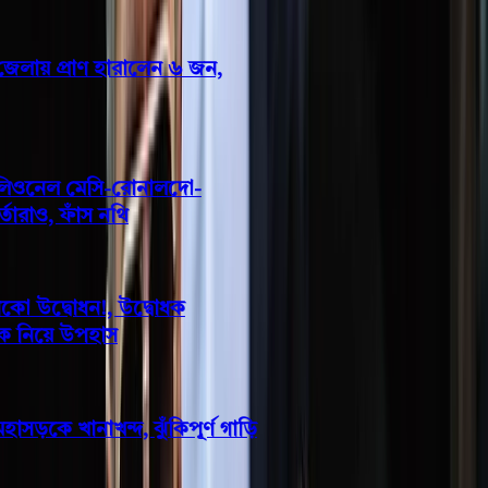
পৃথক সড়ক দুর্ঘটনায় তিন জেলায় প্রাণ হারালেন ৬ জন,
আহত ১৯
হামলার লক্ষ্যবস্তু ছিলেন লিওনেল মেসি-রোনালদো-
এমবাপ্পেসহ রেফারি-কর্মকর্তারাও, ফাঁস নথি
লাল ফিতা কেটে বাঁশের সাঁকো উদ্বোধন!, উদ্বোধক
শীর্ষস্থানীয় বিএনপি নেতাকে নিয়ে উপহাস
টানা বর্ষণে বরিশাল-ঢাকা মহাসড়কে খানাখন্দ, ঝুঁকিপূর্ণ গাড়ি
চলাচল