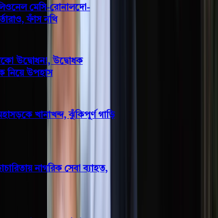
হামলার লক্ষ্যবস্তু ছিলেন লিওনেল মেসি-রোনালদো-
এমবাপ্পেসহ রেফারি-কর্মকর্তারাও, ফাঁস নথি
লাল ফিতা কেটে বাঁশের সাঁকো উদ্বোধন!, উদ্বোধক
শীর্ষস্থানীয় বিএনপি নেতাকে নিয়ে উপহাস
টানা বর্ষণে বরিশাল-ঢাকা মহাসড়কে খানাখন্দ, ঝুঁকিপূর্ণ গাড়ি
চলাচল
বাকেরগঞ্জ ইউএনওর স্বেচ্ছাচারিতায় নাগরিক সেবা ব্যাহত,
জনভোগান্তি