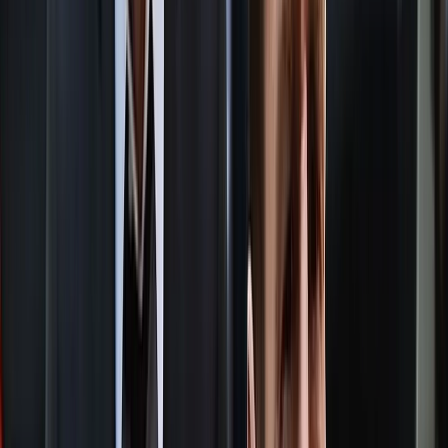
বিবৃতিতে আরও উল্লেখ করা হয়, ঢাকা-১৩ ও বাগেরহাট-১ আসনে
ইসলামী আন্দোলনের সাংগঠনিক সমর্থন মামুনুল হকের প্রতি থাকবে।
তবে নির্বাচনি জোট প্রসঙ্গে ইসলামী আন্দোলনের অবস্থান স্পষ্ট করে গাজী
আতাউর রহমান বলেন, ‘ইসলামী আন্দোলন বাংলাদেশ অন্য কোনো
রাজনৈতিক দলের সঙ্গে জোটবদ্ধভাবে নির্বাচনে অংশ নেওয়ার চিন্তা করছে
না।’
এ ছাড়া যেসব আসনে ইসলামী আন্দোলনের নিজস্ব প্রার্থী নেই, সেসব
আসনে নীতি ও আদর্শের ভিত্তিতে সৎ ও যোগ্য প্রার্থীদের প্রতি সমর্থন
জানানো হবে বলেও বিবৃতিতে উল্লেখ করা হয়।
এর আগে, রোববার জামায়াতে ইসলামী বরিশাল-৫ (সদর-সিটি) ও
বরিশাল-৬ (বাকেরগঞ্জ) আসনে ইসলামী আন্দোলনের জ্যেষ্ঠ নায়েবে
আমির সৈয়দ মুহাম্মাদ ফয়জুল করীমের বিপরীতে প্রার্থী না দেওয়ার
ঘোষণা দেয়।
আসন ভাগাভাগি নিয়ে মতানৈক্যের জেরে ইসলামী আন্দোলন আগে
জামায়াতের নির্বাচনি জোট থেকে সরে যায়। সে সময় দলটির নায়েবে
আমির ফয়জুল করীমের আসন ছাড়ার ঘোষণা জামায়াত তাৎক্ষণিকভাবে
আমলে না নেওয়ার কথা জানায়। এর পরদিনই মামুনুল হকের সম্মানে দুই
আসনে প্রার্থী না দেওয়ার ঘোষণা দেয় ইসলামী আন্দোলন।