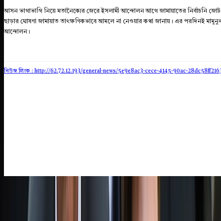
আসন ভাগাভাগি নিয়ে মতানৈক্যের জেরে ইসলামী আন্দোলন আগে জামায়াতের নির্বাচনি জ
ছাড়ার ঘোষণা জামায়াত তাৎক্ষণিকভাবে আমলে না নেওয়ার কথা জানায়। এর পরদিনই মামুনুল হ
আন্দোলন।
নিউজ লিংক : http://62.72.12.193
/general-news/5e9e8ac3-cece-4145-90ac-28dc58ff216