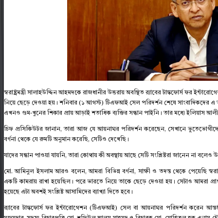
স্বরাষ্ট্রমন্ত্রী সালাহউদ্দিন আহমদকে রাজধানীর উত্তরায় অবস্থিত র‍্যাবের টাস্কফোর্স ফর 
নিয়ে ছেড়ে দেওয়া হয়। শনিবার (১ আগস্ট) টিএফআই সেল পরিদর্শন শেষে সাংবাদিকদের এ 
এখনও গুম-খুনের শিকার প্রায় আড়াই শতাধিক ব্যক্তির সন্ধান পাইনি। তার মধ্যে ইলিয়াস আ
চিফ প্রসিকিউটর জানান, তারা আজ যে আয়নাঘর পরিদর্শন করেছেন, সেখানে ভু্তেভোগীদের
বর্ণনা থেকে যে রুমটি অনুমান করেছি, সেটিও দেখেছি।
যাদের সন্ধান পাওয়া যায়নি, তারা কোথায় কী অবস্থায় আছে সেটি সংশ্লিষ্টরা জানেন না বলেও 
মো. আমিনুল ইসলাম আরও বলেন, আমরা বিভিন্ন বর্ণনা, সাক্ষী ও তদন্ত থেকে পেয়েছি স্বরাষ
একটি কামরায় রাখা হয়েছিল। পরে ভারতে নিয়ে তাকে ছেড়ে দেওয়া হয়। সেটাও আমরা প্রা
হয়েছে এটা অবশই সংশ্লিষ্ট আসামিদের ব্যাখ্যা দিতে হবে।
র‍্যাবের টাস্কফোর্স ফর ইন্টারোগেশন (টিএফআই) সেল বা আয়নাঘর পরিদর্শন করেন আন্তর্জ