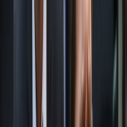
বাংলাদেশ খেলাফত মজলিসের আমির মামুনুল হকের সম্মানে ঢাকা-১৩ ও
বাগেরহাট-১ আসনে প্রার্থী না দেওয়ার সিদ্ধান্ত নিয়েছে ইসলামী আন্দোলন
বাংলাদেশ। এই দুই আসনে দলটির প্রার্থিতা প্রত্যাহার করা হবে এবং
মামুনুল হকের পক্ষে দলীয় সমর্থন থাকবে বলে জানিয়েছে দলটি।
সোমবার ইসলামী আন্দোলনের যুগ্ম মহাসচিব গাজী আতাউর রহমান এক
বিবৃতিতে এ সিদ্ধান্তের কথা জানান।
বিবৃতিতে বলা হয়, খেলাফত মজলিস ও হেফাজতে ইসলামের নেতা
মামুনুল হকের ইসলামী রাজনীতিতে ত্যাগ ও অবদানের প্রতি সম্মান
জানিয়ে তিনি যে দুই আসনে প্রার্থী হয়েছেন, সেখানে ইসলামী আন্দোলন
নিজ দলের কোনো প্রার্থী দেবে না।