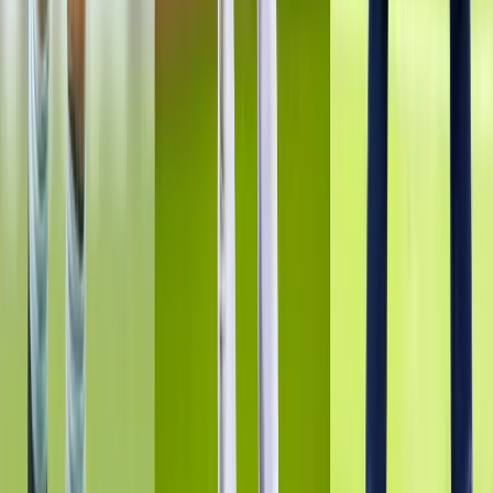
টানা বর্ষণে বরিশাল-ঢাকা মহাসড়কে
খানাখন্দ, ঝুঁকিপূর্ণ গাড়ি চলাচল
০৭ আগস্ট, ২০২৬ ২২:৩৬
পুলিশ হবে জনগণের বন্ধু-আইনের