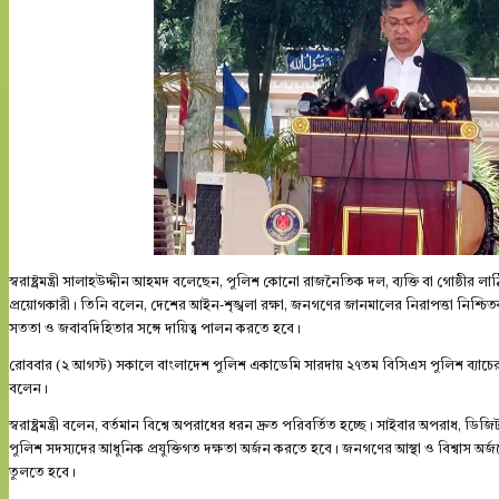
স্বরাষ্ট্রমন্ত্রী সালাহউদ্দীন আহমদ বলেছেন, পুলিশ কোনো রাজনৈতিক দল, ব্যক্তি বা গোষ্ঠী
প্রয়োগকারী। তিনি বলেন, দেশের আইন-শৃঙ্খলা রক্ষা, জনগণের জানমালের নিরাপত্তা নিশ্চিতকরণ
সততা ও জবাবদিহিতার সঙ্গে দায়িত্ব পালন করতে হবে।
রোববার (২ আগস্ট) সকালে বাংলাদেশ পুলিশ একাডেমি সারদায় ২৭তম বিসিএস পুলিশ ব্যাচের (১
বলেন।
স্বরাষ্ট্রমন্ত্রী বলেন, বর্তমান বিশ্বে অপরাধের ধরন দ্রুত পরিবর্তিত হচ্ছে। সাইবার অপরাধ, 
পুলিশ সদস্যদের আধুনিক প্রযুক্তিগত দক্ষতা অর্জন করতে হবে। জনগণের আস্থা ও বিশ্বাস অর
তুলতে হবে।