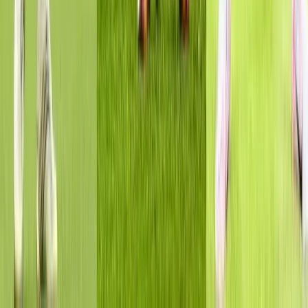
রোববার (২ আগস্ট) সকালে বাংলাদেশ পুলিশ একাডেমি সারদায় ২৭তম
বিসিএস পুলিশ ব্যাচের (১ম পর্যায়) সমাপনী অনুষ্ঠানে প্রধান অতিথির
বক্তব্যে তিনি এসব কথা বলেন।
স্বরাষ্ট্রমন্ত্রী বলেন, বর্তমান বিশ্বে অপরাধের ধরন দ্রুত পরিবর্তিত হচ্ছে।
সাইবার অপরাধ, ডিজিটাল প্রতারণা, অনলাইন জালিয়াতি ও প্রযুক্তিনির্ভর
অপরাধ মোকাবিলায় পুলিশ সদস্যদের আধুনিক প্রযুক্তিগত দক্ষতা অর্জন
করতে হবে। জনগণের আস্থা ও বিশ্বাস অর্জনের মাধ্যমে পুলিশকে একটি
মানবিক ও জনমুখী বাহিনী হিসেবে গড়ে তুলতে হবে।
তিনি বলেন, একটি গণতান্ত্রিক রাষ্ট্রে পুলিশ বাহিনীর প্রধান শক্তি হলো
জনগণের আস্থা। তাই কোনো প্রকার রাজনৈতিক প্রভাব, পক্ষপাতিত্ব বা
গোষ্ঠীগত স্বার্থের ঊর্ধ্বে থেকে সংবিধান ও আইনের প্রতি আনুগত্য বজায়
রেখে দায়িত্ব পালন করতে হবে।
প্রশিক্ষণপ্রাপ্ত নবীন পুলিশ কর্মকর্তাদের উদ্দেশে স্বরাষ্ট্রমন্ত্রী দেশপ্রেম,
সততা, পেশাদারিত্ব ও মানবিক মূল্যবোধকে ধারণ করে জনগণের প্রত্যাশা
পূরণে কাজ করার আহ্বান জানান।
অনুষ্ঠানে প্রশিক্ষণ সফলভাবে সম্পন্নকারী কর্মকর্তাদের অভিনন্দন জানিয়ে
মন্ত্রী বলেন, অর্জিত জ্ঞান ও দক্ষতাকে কাজে লাগিয়ে দেশের জনগণের
কল্যাণে নিষ্ঠা ও আন্তরিকতার সঙ্গে দায়িত্ব পালন করতে হবে। এ সময়