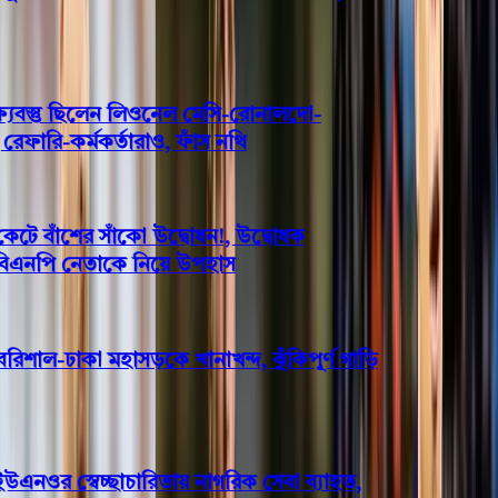
বস্তু ছিলেন লিওনেল মেসি-রোনালদো-
ারি-কর্মকর্তারাও, ফাঁস নথি
 বাঁশের সাঁকো উদ্বোধন!, উদ্বোধক
বিএনপি নেতাকে নিয়ে উপহাস
িশাল-ঢাকা মহাসড়কে খানাখন্দ, ঝুঁকিপূর্ণ গাড়ি
ওর স্বেচ্ছাচারিতায় নাগরিক সেবা ব্যাহত,