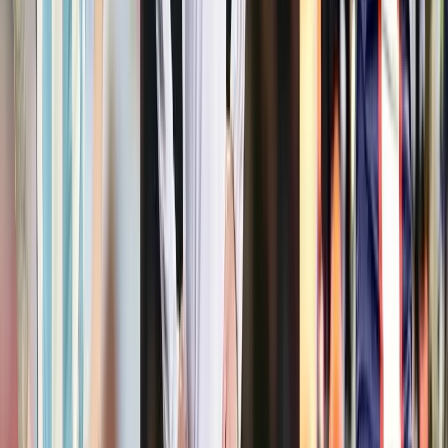
দুজনের মৃত্যুর বিষয় নিশ্চিত করেন চট্টগ্রাম মেডিকেল কলেজ পুলিশ
ফাঁড়ির সহকারী ইনচার্জ নুরুল আলম আশিক। তিনি বলেন, আহত ১০
জনের একজনকে নিবিড় পরিচর্যাকেন্দ্রে রাখা হয়েছে।
আঞ্জুমানে রহমানিয়া ট্রাস্টের (জুলুস আয়োজক) মিডিয়া টিমের সমন্বয়ক
আবু তালেব বলেন, ‘মানুষের ভিড়ের মধ্যে গরমে অসুস্থ হয়ে বেশ
কয়েকজন নিচে পড়ে যান। এ সময় পদদলিত হয়েছেন তাঁরা। আহত
অবস্থায় আটজনকে উদ্ধার করে আমরা হাসপাতালে নিয়ে আসি। এর মধ্যে