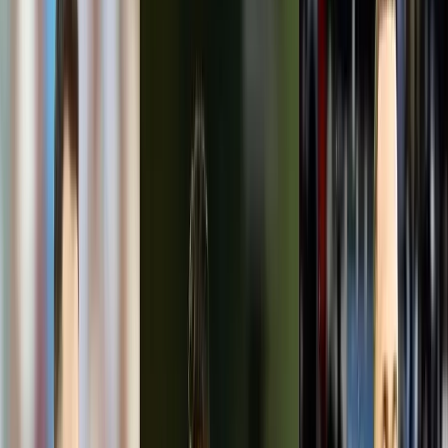
পৃথক সড়ক দুর্ঘটনায় তিন জেলায় প্রাণ হারালেন
৬ জন, আহত ১৯
হামলার লক্ষ্যবস্তু ছিলেন লিওনেল মেসি-
রোনালদো-এমবাপ্পেসহ রেফারি-কর্মকর্তারাও,
ফাঁস নথি
শনিবার, ০৮ আগস্ট ২০২৬
২৪ শ্রাবণ ১৪৩৩ বঙ্গাব্দ