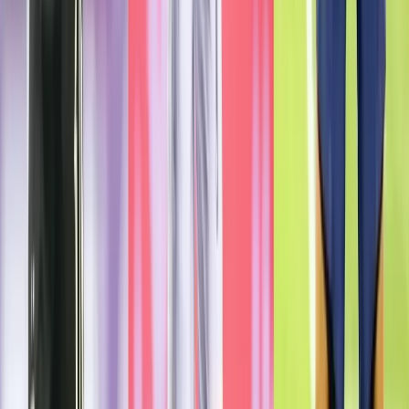
হামলার লক্ষ্যবস্তু ছিলেন লিওনেল
মেসি-রোনালদো-এমবাপ্পেসহ
রেফারি-কর্মকর্তারাও, ফাঁস নথি
০৮ আগস্ট, ২০২৬ ১৪:০৫