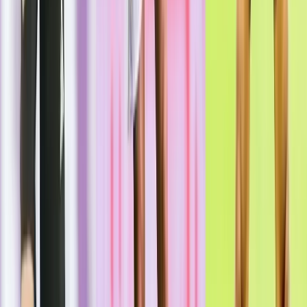
লাল ফিতা কেটে বাঁশের সাঁকো