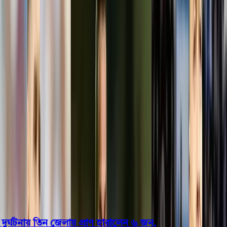
বরিশাল
ভোলা
ঝালকাঠি
বরগুনা
পিরোজপুর
পটুয়াখালী
রাজনীতি
খেলাধুলা
বিনোদন
জাতীয়
Open menu
This is the News Sidebar
খুঁজুন
সাধারণ সংবাদ
শিরোনাম
ঘটনায় তিন জেলায় প্রাণ হারালেন ৬ জন,