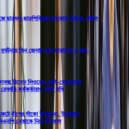
াত্রদল-ছাত্রশিবিরের সমঝোতা বৈঠক, কাটল
ঘটনায় তিন জেলায় প্রাণ হারালেন ৬ জন,
বস্তু ছিলেন লিওনেল মেসি-রোনালদো-
ারি-কর্মকর্তারাও, ফাঁস নথি
 বাঁশের সাঁকো উদ্বোধন!, উদ্বোধক
বিএনপি নেতাকে নিয়ে উপহাস