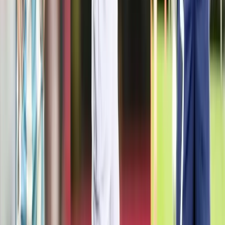
পৃথক সড়ক দুর্ঘটনায় তিন জেলায়
প্রাণ হারালেন ৬ জন, আহত ১৯
০৮ আগস্ট, ২০২৬ ১৪:৪৩