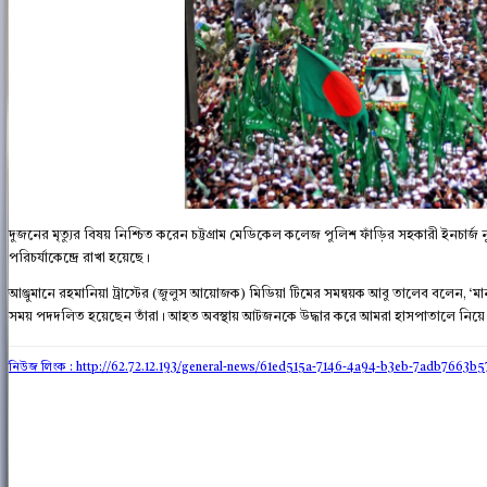
দুজনের মৃত্যুর বিষয় নিশ্চিত করেন চট্টগ্রাম মেডিকেল কলেজ পুলিশ ফাঁড়ির সহকারী ই
পরিচর্যাকেন্দ্রে রাখা হয়েছে।
আঞ্জুমানে রহমানিয়া ট্রাস্টের (জুলুস আয়োজক) মিডিয়া টিমের সমন্বয়ক আবু তালেব বলেন, 
সময় পদদলিত হয়েছেন তাঁরা। আহত অবস্থায় আটজনকে উদ্ধার করে আমরা হাসপাতালে নিয়ে আস
নিউজ লিংক : http://62.72.12.193
/general-news/61ed515a-7146-4a94-b3eb-7adb7663b5