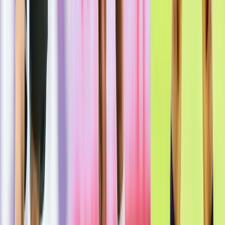
উদ্বোধন!, উদ্বোধক শীর্ষস্থানীয়
বিএনপি নেতাকে নিয়ে উপহাস
০৮ আগস্ট, ২০২৬ ০১:১২