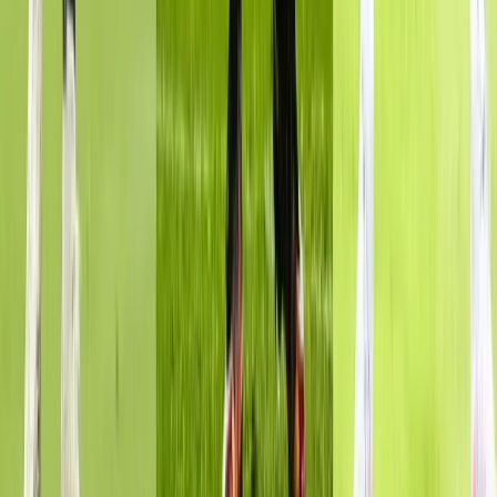
স্বরাষ্ট্রমন্ত্রী সালাহউদ্দীন আহমদ বলেছেন, পুলিশ কোনো রাজনৈতিক দল,
ব্যক্তি বা গোষ্ঠীর লাঠিয়াল বাহিনী নয়, পুলিশ হবে জনগণের বন্ধু, সেবক
এবং আইনের নিরপেক্ষ প্রয়োগকারী। তিনি বলেন, দেশের আইন-শৃঙ্খলা
রক্ষা, জনগণের জানমালের নিরাপত্তা নিশ্চিতকরণ এবং মানবাধিকার
সমুন্নত রাখার ক্ষেত্রে পুলিশ সদস্যদের পেশাদারিত্ব, সততা ও
জবাবদিহিতার সঙ্গে দায়িত্ব পালন করতে হবে।