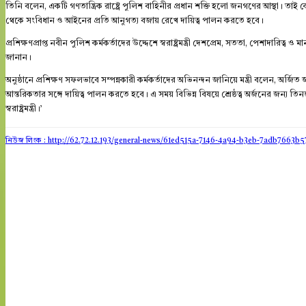
তিনি বলেন, একটি গণতান্ত্রিক রাষ্ট্রে পুলিশ বাহিনীর প্রধান শক্তি হলো জনগণের আস্থা। তাই কোন
থেকে সংবিধান ও আইনের প্রতি আনুগত্য বজায় রেখে দায়িত্ব পালন করতে হবে।
প্রশিক্ষণপ্রাপ্ত নবীন পুলিশ কর্মকর্তাদের উদ্দেশে স্বরাষ্ট্রমন্ত্রী দেশপ্রেম, সততা, পেশাদারি
জানান।
অনুষ্ঠানে প্রশিক্ষণ সফলভাবে সম্পন্নকারী কর্মকর্তাদের অভিনন্দন জানিয়ে মন্ত্রী বলেন, অর্জ
আন্তরিকতার সঙ্গে দায়িত্ব পালন করতে হবে। এ সময় বিভিন্ন বিষয়ে শ্রেষ্ঠত্ব অর্জনের জন্য তি
স্বরাষ্ট্রমন্ত্রী।’
নিউজ লিংক : http://62.72.12.193
/general-news/61ed515a-7146-4a94-b3eb-7adb7663b5