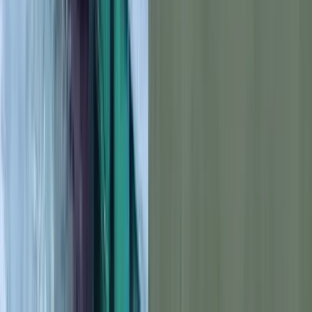
পটুয়াখালীর কুয়াকাটা সংলগ্ন বঙ্গোপসাগরের গভীর সমুদ্রে জেলের জালে
ধরা পড়েছে হলুদ সোনালি বাটা (Yellow Goatfish) নামে একটি
সামুদ্রিক মাছ। মঙ্গলবার গভীর রাতে এফবি জারিফ-৪ ট্রলারে মাছটি ধরা
পড়ে। বুধবার (৫ আগস্ট) সকালে অন্যান্য মাছের সঙ্গে এটি আলিপুর মৎস্য
বন্দরে আনা হলে কৌতূহলী মানুষের ভিড় জমে যায়। মাছটি স্থানীয়দেয়
কাছে সোনালি বাটা বা তোতা বাটা নামেও পরিচিত।
জানা যায়, আসাদ মাঝির জালে মাছটি ধরা পড়ে। পরে মাছটি আলিপুর
মৎস্য বন্দরের মায়ের দোয়া ফিস গদিতে নিয়ে আসা হলে এর উজ্জ্বল
হলুদ-সোনালি রঙ ও আকর্ষণীয় গঠনের কারণে স্থানীয় মাছ ব্যবসায়ী,