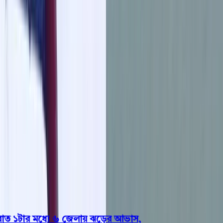
বরিশাল
ভোলা
ঝালকাঠি
বরগুনা
পিরোজপুর
পটুয়াখালী
রাজনীতি
খেলাধুলা
বিনোদন
জাতীয়
Open menu
This is the News Sidebar
খুঁজুন
সাধারণ সংবাদ
শিরোনাম
 ১টার মধ্যে ৬ জেলায় ঝড়ের আভাস,