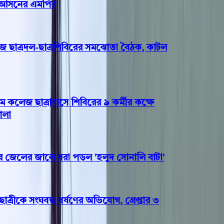
সনের এমপির
াত্রদল-ছাত্রশিবিরের সমঝোতা বৈঠক, কাটল
লেজ ছাত্রাবাসে শিবিরের ৯ কর্মীর কক্ষে
েলের জালে ধরা পড়ল 'হলুদ সোনালি বাটা'
রীকে সংঘবদ্ধ ধর্ষণের অভিযোগ, গ্রেপ্তার ৩