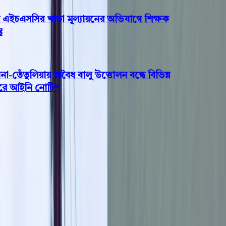
এইচএসসির খাতা মূল্যায়নের অভিযাগে শিক্ষক
ঁতুলিয়ায় অবৈধ বালু উত্তোলন বন্ধে বিভিন্ন
ে আইনি নোটিশ
পটুয়াখালী
প্রেসক্লাব দুমকির নতুন কমিটি গঠন
সভাপতি জসিম উদ্দিন সুমন,
সম্পাদক মিজানুর রহমান