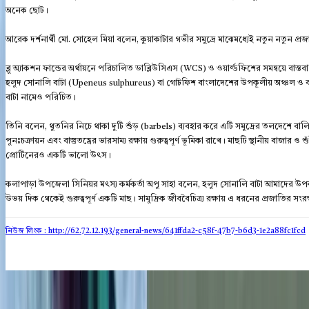
অনেক ছোট।
আরেক দর্শনার্থী মো. সোহেল মিয়া বলেন, কুয়াকাটার গভীর সমুদ্রে মাঝেমধ্যেই নতুন নতুন 
ব্লু অ্যাকশন ফান্ডের অর্থায়নে পরিচালিত ডাব্লিউসিএস (WCS) ও ওয়ার্ল্ডফিশের সমন্বয়ে বাস্ত
হলুদ সোনালি বাটা (Upeneus sulphureus) বা গোটফিশ বাংলাদেশের উপকূলীয় অঞ্চল ও বঙ্গোপ
বাটা নামেও পরিচিত।
তিনি বলেন, থুতনির নিচে থাকা দুটি শুঁড় (barbels) ব্যবহার করে এটি সমুদ্রের তলদেশে বালি ও
পুনঃচক্রায়ন এবং বাস্তুতন্ত্রের ভারসাম্য রক্ষায় গুরুত্বপূর্ণ ভূমিকা রাখে। মাছটি স্থানীয় বাজার ও
প্রোটিনেরও একটি ভালো উৎস।
কলাপাড়া উপজেলা সিনিয়র মৎস্য কর্মকর্তা অপু সাহা বলেন, হলুদ সোনালি বাটা আমাদের উপ
উভয় দিক থেকেই গুরুত্বপূর্ণ একটি মাছ। সামুদ্রিক জীববৈচিত্র্য রক্ষায় এ ধরনের প্রজাতির
নিউজ লিংক : http://62.72.12.193
/general-news/641ffda2-c58f-47b7-b6d3-1e2a88fc1fcd