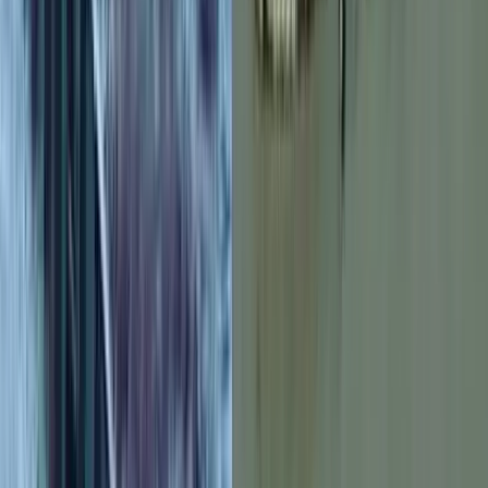
বিএনপির নেতাকর্মীদের ‘খাই খাই’
বন্ধ করার আহ্বান ঝালকাঠি ১
আসনের এমপির
০৭ আগস্ট, ২০২৬ ১৬:৪১
বঙ্গোপসাগরে জেলের জালে ধরা
পড়ল 'হলুদ সোনালি বাটা'