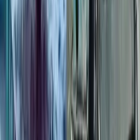
শাস্তির মুখে নেইমার!
০৭ আগস্ট, ২০২৬ ১৬:৫২