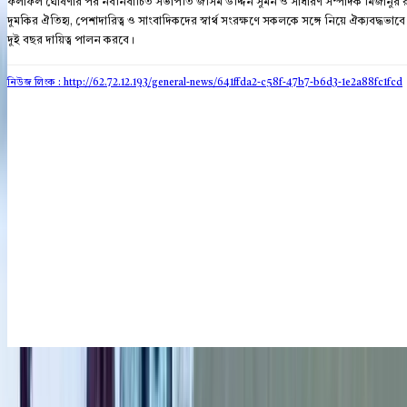
ফলাফল ঘোষণার পর নবনির্বাচিত সভাপতি জসিম উদ্দিন সুমন ও সাধারণ সম্পাদক মিজানুর রহমা
দুমকির ঐতিহ্য, পেশাদারিত্ব ও সাংবাদিকদের স্বার্থ সংরক্ষণে সকলকে সঙ্গে নিয়ে ঐক্যবদ্ধভাবে
দুই বছর দায়িত্ব পালন করবে।
নিউজ লিংক : http://62.72.12.193
/general-news/641ffda2-c58f-47b7-b6d3-1e2a88fc1fcd