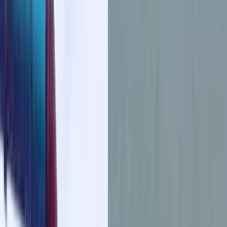
বরিশালসহ রাত ১টার মধ্যে ৬ জেলায় ঝড়ের
আভাস, নদীবন্দরে ১ নম্বর সতর্কসংকেত
ভোলার মেঘনা-তেঁতুলিয়ায় অবৈধ বালু
উত্তোলন বন্ধে বিভিন্ন সরকারি দপ্তরে আইনি
নোটিশ
শুক্রবার, ০৭ আগস্ট ২০২৬
২৩ শ্রাবণ ১৪৩৩ বঙ্গাব্দ