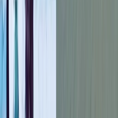
পটুয়াখালীর দুমকির ঐতিহ্যবাহী সাংবাদিক সংগঠন প্রেসক্লাব দুমকির নতুন
কার্যনির্বাহী কমিটি গঠন করা হয়েছে। সোমবার (১৫ জুন) সন্ধ্যায়
প্রেসক্লাবের নিজস্ব কার্যালয়ে সদস্যদের প্রত্যক্ষ ভোটে দুই বছর মেয়াদি
নতুন কমিটি নির্বাচিত হয়।
নির্বাচনে সভাপতি পদে দৈনিক
বাংলাদেশের আলো
পত্রিকার দুমকি
উপজেলা প্রতিনিধি জসিম উদ্দিন সুমন এবং সাধারণ সম্পাদক পদে
আনন্দ
টিভি
'র দুমকি উপজেলা প্রতিনিধি মিজানুর রহমান সদস্যদের প্রত্যক্ষ
ভোটে নির্বাচিত হয়েছেন।
নবগঠিত কমিটির অন্যান্য নির্বাচিত সদস্যরা হলেন— সহ-সভাপতি পদে