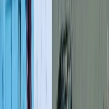
বরিশালসহ রাত ১টার মধ্যে ৬
জেলায় ঝড়ের আভাস, নদীবন্দরে ১
নম্বর সতর্কসংকেত
০৭ আগস্ট, ২০২৬ ১৯:৫০