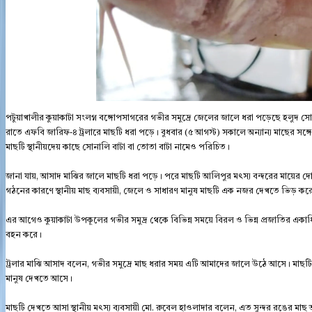
পটুয়াখালীর কুয়াকাটা সংলগ্ন বঙ্গোপসাগরের গভীর সমুদ্রে জেলের জালে ধরা পড়েছে হলুদ সোন
রাতে এফবি জারিফ-৪ ট্রলারে মাছটি ধরা পড়ে। বুধবার (৫ আগস্ট) সকালে অন্যান্য মাছের সঙ
মাছটি স্থানীয়দেয় কাছে সোনালি বাটা বা তোতা বাটা নামেও পরিচিত।
জানা যায়, আসাদ মাঝির জালে মাছটি ধরা পড়ে। পরে মাছটি আলিপুর মৎস্য বন্দরের মায়ের 
গঠনের কারণে স্থানীয় মাছ ব্যবসায়ী, জেলে ও সাধারণ মানুষ মাছটি এক নজর দেখতে ভিড় কর
এর আগেও কুয়াকাটা উপকূলের গভীর সমুদ্র থেকে বিভিন্ন সময়ে বিরল ও ভিন্ন প্রজাতির একাধিক সা
বহন করে।
ট্রলার মাঝি আসাদ বলেন, গভীর সমুদ্রে মাছ ধরার সময় এটি আমাদের জালে উঠে আসে। মাছ
মানুষ দেখতে আসে।
মাছটি দেখতে আসা স্থানীয় মৎস্য ব্যবসায়ী মো. রুবেল হাওলাদার বলেন, এত সুন্দর রঙের 