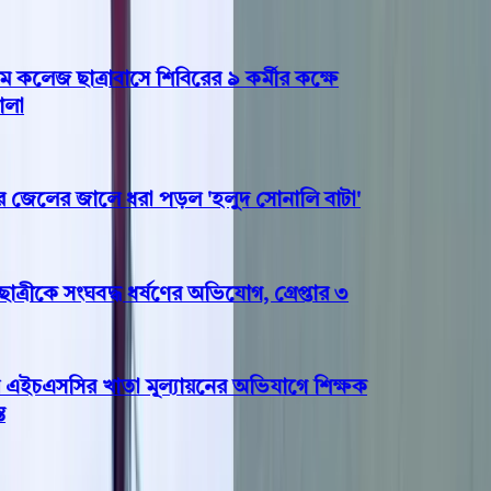
লেজ ছাত্রাবাসে শিবিরের ৯ কর্মীর কক্ষে
েলের জালে ধরা পড়ল 'হলুদ সোনালি বাটা'
রীকে সংঘবদ্ধ ধর্ষণের অভিযোগ, গ্রেপ্তার ৩
এইচএসসির খাতা মূল্যায়নের অভিযাগে শিক্ষক