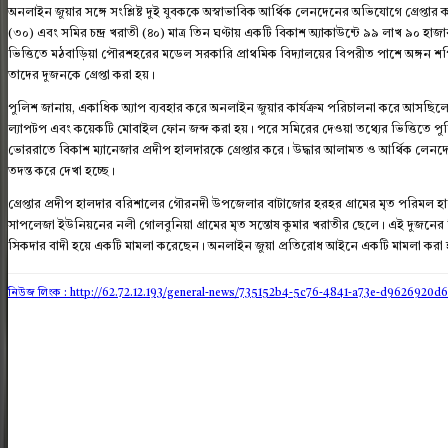
অনলাইন জুয়ার সঙ্গে সংশ্লিষ্ট দুই যুবককে অস্বাভাবিক আর্থিক লেনদেনের অভিযোগে গ্রেপ্তা
(৩০) এবং সমির চন্দ্র খরাতী (৪০) মাত্র তিন ঘণ্টায় একটি বিকাশ অ্যাকাউন্টে ৯৯ লাখ ৯০
ভিত্তিতে মঠবাড়িয়া পৌরশহরের মডেল সরকারি প্রাথমিক বিদ্যালয়ের বিপরীত পাশে অঙ্গন শপ
তাদের দুজনকে গ্রেপ্তা করা হয়।
পুলিশ জানায়, একাধিক অ্যাপ ব্যবহার করে অনলাইন জুয়ার কার্যক্রম পরিচালনা করে আসছিলেন 
ল্যাপটপ এবং কয়েকটি মোবাইল ফোন জব্দ করা হয়। পরে সমিরের দেওয়া তথ্যের ভিত্তিতে প
ভোররাতে বিকাশ ম্যানেজার প্রদীপ হালদারকে গ্রেপ্তার করে। উদ্ধার আলামত ও আর্থিক লেনদ
তদন্ত করে দেখা হচ্ছে।
গ্রেপ্তার প্রদীপ হালদার বরিশালের গৌরনদী উপজেলার বাটাজোর হরহর গ্রামের মৃত পরিমল 
সাপলেজা ইউনিয়নের নলী গোলবুনিয়া গ্রামের মৃত সন্তোষ কুমার খরাতীর ছেলে। এই দুজনের 
সিকদার বাদী হয়ে একটি মামলা করেছেন। অনলাইন জুয়া প্রতিরোধ আইনে একটি মামলা করা হয়ে
নিউজ লিংক : http://62.72.12.193
/general-news/735152b4-5c76-4841-a73e-d9626920d