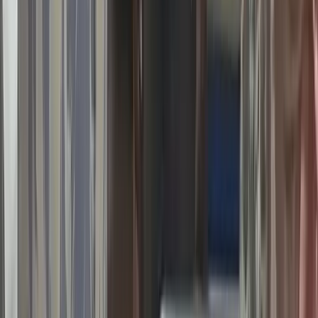
সিআইডির কাছে হস্তান্তর
০৯ আগস্ট, ২০২৬ ১৫:৫২
বিকাশে কোটি টাকার সন্দেহজনক
লেনদেন, পিরোজপুরে ২ যুবক
আটক