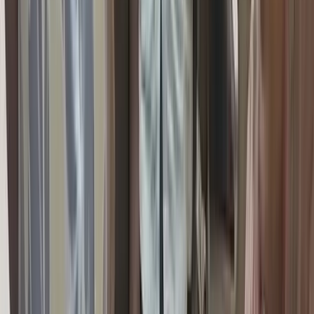
বাস-মাহিন্দ্রার মুখোমুখি সংঘর্ষে নিহত
১, ববি শিক্ষার্থীসহ আহত ৫
০৯ আগস্ট, ২০২৬ ১৮:১৩