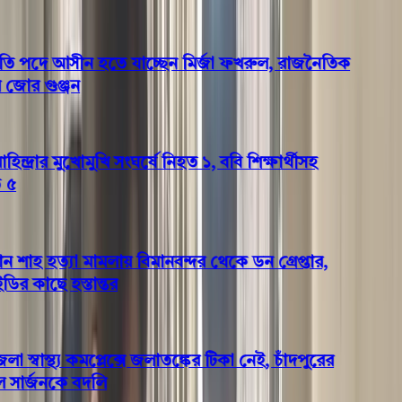
তি পদে আসীন হতে যাচ্ছেন মির্জা ফখরুল, রাজনৈতিক
র গুঞ্জন
্দ্রার মুখোমুখি সংঘর্ষে নিহত ১, ববি শিক্ষার্থীসহ
হ হত্যা মামলায় বিমানবন্দর থেকে ডন গ্রেপ্তার,
কাছে হস্তান্তর
বাস্থ্য কমপ্লেক্সে জলাতঙ্কের টিকা নেই, চাঁদপুরের
র্জনকে বদলি