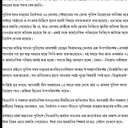
সময়ের মধ্যে তদন্ত শেষ হয়নি।
পুলিশ সদর দপ্তরের নির্দেশনা ৬৪ জেলায় পৌঁছানোর পর জেলা পুলিশ নিয়োগের তালিকা ধরে সং
পর্যায়ে পাঠানো এ-সংক্রান্ত চিঠিতে মূলত চারটি বিষয়ে তদন্ত করতে বলা হয়েছে। এর মধ্যে রয়েছে—
করে চাকরি পেয়েছেন কি না, অন্য জেলার প্রার্থীকে জমি কেনার ভিত্তিতে স্থানীয় বাসিন্দা হিস
নেওয়ার মতো অনিয়ম হয়েছে কি না। একই সঙ্গে রাজনৈতিক পরিচয়ের ভিত্তিতে কাউকে অযোগ্
নির্দেশ দেওয়া হয়েছে।
তদন্তের দায়িত্ব পাওয়া পুলিশের রাজশাহী রেঞ্জের সিরাজগঞ্জ জেলার এক উপপরিদর্শক (এসআই)
পাওয়ার পর খুব অল্প সময়ের মধ্যে তিনি কাজ শুরু করেছেন। ওই সময়ে তাঁর থানা এলাকার ৩
ও রাজনৈতিক পরিচয় যাচাই করা হচ্ছে। তদন্তে কিছু সমস্যাও হচ্ছে। যেমন—নিয়োগ পরীক্ষায় 
জানতে চাইলে পুলিশ সদর দপ্তরের কনফিডেনশিয়াল শাখার উপমহাপরিদর্শক (ডিআইজি) কা
আসতে শুরু করেছে। সব প্রতিবেদন হাতে পাওয়ার পরই পুরো বিষয়টি স্পষ্ট হবে। রিক্রুটমেন্ট অ্য
সংশ্লিষ্ট সূত্র বলছে, আওয়ামী লীগ সরকারের ১৫ বছরে সারা দেশে প্রায় ৭০ হাজার পুলিশ সদ
নিয়োগ পান। বাকিরা ছিলেন উপপরিদর্শক পদের।
বিএনপি ও সমমনা রাজনৈতিক দলগুলোর দীর্ঘদিনের অভিযোগ ছিল, আওয়ামী লীগ সরকার প
কর্মীদের বিরুদ্ধে ধরপাকড়, গুম, নির্যাতন ও দমন-পীড়নে পুলিশকে ব্যবহার করতেই দল
বর্তমানে ঢাকা মহানগর পুলিশে (ডিএমপি) কর্মরত বগুড়ার এক কনস্টেবল নাম প্রকাশ না করা
যাঁরা নিয়ম মেনে চাকরি পেয়েছেন, তাঁরা যেন হয়রানির শিকার না হন, সেটাও দেখতে হবে।