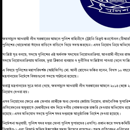
ক্ষমতাচ্যুত আওয়ামী লীগ সরকারের আমলে পুলিশ বাহিনীতে ট্রেইনি রিক্রুট কনস্টেবল (টিআ
পুলিশের গোয়েন্দারা তাঁদের বাড়িতে বাড়িতে গিয়ে তদন্ত করছেন। এসব নিয়োগ নিয়ে অভিযোগ ও
সংশ্লিষ্ট সূত্র বলছে, তদন্তে পুলিশের এই অর্ধলক্ষ সদস্যের নিয়োগপ্রক্রিয়া, আওয়ামী লীগের রাজ
তদন্তে নিয়োগপ্রক্রিয়ায় অনিয়ম, ভুয়া ঠিকানা ব্যবহার ও দুর্নীতির সংশ্লিষ্টতা পাওয়া গেলে সংশ্লি
এ বিষয়ে পুলিশের মহাপরিদর্শক (আইজিপি) মো. আলী হোসেন ফকির বলেন, বিগত ১০ বছরের পুলি
মন্ত্রণালয়ের নির্দেশে বিষয়গুলো তদন্তে পাঠানো হয়েছে।
স্বরাষ্ট্র মন্ত্রণালয়ের সূত্রে জানা গেছে, ক্ষমতাচ্যুত আওয়ামী লীগ সরকারের আমলে ২০১৪ থেকে
নিয়োগ দেওয়া হয়।
এসব নিয়োগের ক্ষেত্রে এক জেলার প্রার্থীকে অন্য জেলার কোটায় নিয়োগ, রাজনৈতিক সুপারিশ 
প্রতিবেদনের অজুহাতে মেধাবীদের বাদ দিয়ে দলীয় লোকজনকে চাকরি দেওয়ার অভিযোগ রয়েছে। আ
রয়েছে। এসব অভিযোগ তদন্তে পুলিশ সদর দপ্তরকে আনুষ্ঠানিক নির্দেশ দেওয়া হয়েছে।
নির্দেশনা অনুযায়ী, পুলিশ সদর দপ্তর জেলা পুলিশ সুপারদের (এসপি) প্রধান করে তদন্ত কমিট
ডিআইও-১ এবং রিজার্ভ অফিস ইন্সপেক্টর সদস্য হিসেবে রয়েছেন। তদন্ত প্রতিবেদন এপ্রিলের