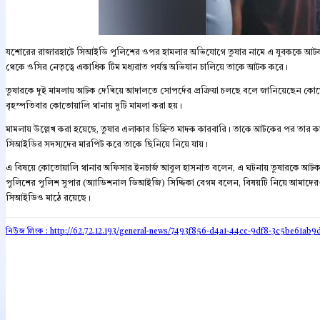
যশোরের রাজারহাটে সিআইডি পুলিশের ওপর হামলার অভিযোগে তুষার নামে এ যুবককে আটক কর
থেকে ওসির নেতৃত্বে একাধিক টিম মধ্যরাত পর্যন্ত অভিযান চালিয়ে তাকে আটক করে।
তুষারকে দুই মামলায় আটক দেখিয়ে আদালতে সোপর্দের প্রক্রিয়া চলছে বলে জানিয়েছেন ক
বৃহস্পতিবার কোতোয়ালি থানায় দুটি মামলা করা হয়।
মামলায় উল্লেখ করা হয়েছে, তুষার এলাকার চিহ্নিত মাদক কারবারি। তাকে আটকের পর তার ক
সিআইডির সদস্যদের মারপিট করে তাকে ছিনিয়ে নিয়ে যায়।
এ বিষয়ে কোতোয়ালি থানার অফিসার ইনচার্জ আবুল হাসনাত বলেন, এ ঘটনায় তুষারকে আ
পুলিশের পুলিশ সুপার (অ্যাডিশনাল ডিআইজি) সিদ্দিকা বেগম বলেন, বিষয়টি নিয়ে আমাদ
সিআইডিও মাঠে রয়েছে।
নিউজ লিংক : http://62.72.12.193
/general-news/7493f856-d4a1-44cc-9df8-3c5be61ab9