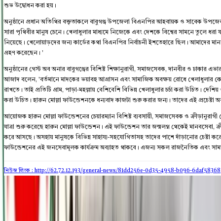
শুভ উদ্বোধন করা হয়।
অনুষ্ঠানে প্রধান অতিথির বক্তৃতাকলে বাবুগঞ্জ উপজেলা বিএনপির আহবায়ক ও সাবেক উপ
সারা পৃথিবীর মানুষ চেনে। খেলাধুলার মাধ্যমে নিজেকে এবং দেশকে বিশ্বের সামনে তুলে ধরা যা
নিয়েছে। খেলোয়াড়দের জন্য কার্ডের কথা বিএনপির নির্বাচনী ইশতেহারে ছিল। আমাদের মাননীয় প্
গ্রহণ করেছেন। '
অনুষ্ঠানের গেস্ট অব অনার বাবুগঞ্জের বিশিষ্ট শিক্ষানুরাগী, সমাজসেবক, দানবীর ও ঢাকার এভা
আজাদ বলেন, 'বর্তমানে মাদকের ভয়াবহ আগ্রাসন এবং সামাজিক অবক্ষয় রোধে খেলাধুলার কোনো
রাখতে। তাই প্রতিটি গ্রাম, পাড়া-মহল্লায় বেশিবেশি বিভিন্ন খেলাধুলার চর্চা করা উচিত। দেশ
করা উচিত। হারুন মোল্লা ফাউন্ডেশনকে ধন্যবাদ কাজটা শুরু করার জন্য। তাদের এই প্রচেষ্টা অ
আয়োজক হারুন মোল্লা ফাউন্ডেশনের চেয়ারম্যান বিশিষ্ট ব্যবসায়ী, সমাজসেবক ও ক্রীড়ানুরাগী ম
যাত্রা শুরু করেছে হারুন মোল্লা ফাউন্ডেশন। এই ফাউন্ডেশন তার জন্মলগ্ন থেকেই মানবসেবা, ক্রীড়
করে আসছে। অসহায় মানুষকে বিভিন্ন সাহায্য-সহযোগিতাসহ তাদের পাশে দাঁড়ানোর চেষ্টা করে 
ফাউন্ডেশনের এই জনসেবামূলক কার্যক্রম অব্যাহত থাকবে। এজন্য সকল রাজনৈতিক এবং সামা
নিউজ লিংক : http://62.72.12.193
/general-news/81dd256e-0d35-4958-b096-6daf5836