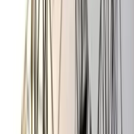
বঙ্গোপসাগরে জেলের জালে ধরা
পড়ল 'হলুদ সোনালি বাটা'
০৬ আগস্ট, ২০২৬ ১৩:৫৪