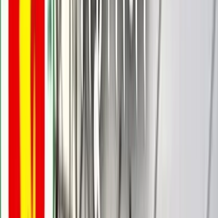
আরিফ আহমেদ মুন্না
০১ জুন, ২০২৬ ১৬:৪৩
০১ জুন, ২০২৬ ১৬:৪৩
শেয়ার
প্রিন্ট এন্ড সেভ