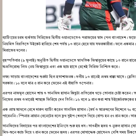
ব্যাটিংয়ের চরম ব্যর্থতায় সিরিজের দ্বিতীয় ওয়ানডেতেও পরাজয়ের স্বাদ পেল বাংলাদেশ। জয়ে
নিয়মিত বিরতিতে উইকেট হারিয়ে শেষ পর্যন্ত ১৩ রানে হেরে যায় সফরকারীরা। ফলে একমাত্র
মিরাজের দলের।
বৃহস্পতিবার (৯ জুলাই) অনুষ্ঠিত দ্বিতীয় ওয়ানডেতে স্বাগতিক জিম্বাবুয়ের কাছে ১৩ রানে হ
অপ্রতিরোধ্য লিড নেয় জিম্বাবুয়ে এবং এক ম্যাচ হাতে রেখেই সিরিজ নিশ্চিত করে।
লক্ষ্য তাড়ায় বাংলাদেশের শুরুটা ছিল হতাশাজনক। দলীয় ১৩ রানেই প্রথম ধাক্কা আসে। ব্লেসিং ম
সরকার। ১০ বলে মাত্র ৫ রান করে ফেরেন এই বাঁহাতি ওপেনার।
এরপর নাজমুল হোসেন শান্ত ও তানজিদ হাসান কিছুটা প্রতিরোধ গড়ে তোলার চেষ্টা করেন। 
নিজের প্রথম ওভারেই শান্তকে ফিরিয়ে দেন তিনি। ১৬ বলে ৯ রান করা শান্ত উইকেটরক্ষকের হ
এক প্রান্ত আগলে রেখে দারুণ ব্যাটিং করেন তানজিদ হাসান। ধৈর্য ও আক্রমণের মিশেলে ৭
পারেননি। স্পিনার ব্রায়ান বেনেটের বলে স্লগ সুইপ খেলতে গিয়ে বোল্ড হন ৫৭ রান করে। তার বি
তানজিদের বিদায়ের পর বাংলাদেশের ইনিংসে শুরু হয় ধস। তাওহীদ হৃদয় ও নুরুল হাসান সোহান 
মিড-অনে ক্যাচ দিয়ে ৭ রান করে ফেরেন হৃদয়। এরপর মোসাদ্দেক হোসেনও বেশি সময় টিকতে প