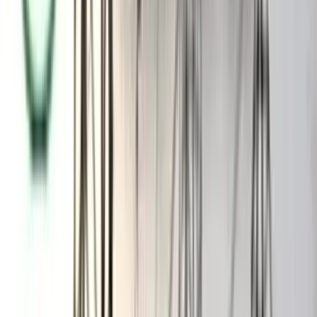
গড়ায়। পরে টাইব্রেকারেও ২-২ গোলে ড্র হলে শ্বাসরুদ্ধকর ওই খেলাটি
সাডেন ডেথে নিষ্পত্তি হয়। শেষ পর্যন্ত সাডেন ডেথে বাবুগঞ্জ বন্ধু মহল দল
পেনাল্টি মিস করলে রাজগুরু বন্ধু-বন্ধু দল শিরোপা জয় করে। বিজয়ী এবং
বিজেতা দলের হাতে চ্যাম্পিয়ন ও রানারআপ ট্রফি, পুরস্কারের এলইডি
টিভি এবং ক্রেস্ট তুলে দেন অতিথিরা। পুরস্কার বিতরণ ছাড়াও এসময়
হারুন মোল্লা ফাউন্ডেশনের উদ্যোগে শিশু-কিশোরদের ১০ টাকা ভর্তি ফি-
তে ফুটবল প্রশিক্ষণ ক্যাম্পে ভর্তি এবং প্রথম বিভাগের ফুটবল কোচ দিয়ে
প্রশিক্ষণ পরিচালনা কার্যক্রমের শুভ উদ্বোধন করা হয়।
অনুষ্ঠানে প্রধান অতিথির বক্তৃতাকলে বাবুগঞ্জ উপজেলা বিএনপির
আহবায়ক ও সাবেক উপজেলা চেয়ারম্যান সুলতান আহমেদ খান বলেন,
'একজন ভালো খেলোয়াড়কে সারা পৃথিবীর মানুষ চেনে। খেলাধুলার
মাধ্যমে নিজেকে এবং দেশকে বিশ্বের সামনে তুলে ধরা যায়। তাই বর্তমান
বিএনপি সরকার খেলাধুলার উন্নয়নে বিভিন্ন কার্যক্রম হাতে নিয়েছে।
খেলোয়াড়দের জন্য কার্ডের কথা বিএনপির নির্বাচনী ইশতেহারে ছিল।
আমাদের মাননীয় প্রধানমন্ত্রী শিশু-কিশোরদের মেধা বিকাশে নতুন কুঁড়িসহ
বি়ভিন্ন কর্মসূচি গ্রহণ করেছেন। '
অনুষ্ঠানের গেস্ট অব অনার বাবুগঞ্জের বিশিষ্ট শিক্ষানুরাগী, সমাজসেবক,
দানবীর ও ঢাকার এভারগ্রীণ ট্রেডিং ইন্টারন্যাশনাল লিমিটেডের ব্যবস্থাপনা
পরিচালক আবুল কালাম আজাদ বলেন, 'বর্তমানে মাদকের ভয়াবহ
আগ্রাসন এবং সামাজিক অবক্ষয় রোধে খেলাধুলার কোনো বিকল্প নেই।