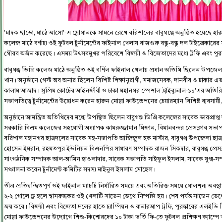
'মাদক ছাড়ো, মাঠে আসো'-এ স্লোগানকে সামনে রেখে বরিশালের বাবুগঞ্জে অনুষ্ঠিত হয়েছে হারুন 
কলেজ মাঠে বর্ণাঢ্য ওই ফুটবল টুর্নামেন্টের ফাইনাল খেলায় রাজগুরু বন্ধু-বন্ধু দল টাইব্রেকারে
গৌরব অর্জন করেছে। এসময় উৎসবমুখর পরিবেশে বিজয়ী ও বিজেতাদের মধ্যে ট্রফি এবং পুরস
বাবুগঞ্জ ডিগ্রি কলেজ মাঠে অনুষ্ঠিত ওই বর্ণিল ফাইনাল খেলায় প্রধান অতিথি ছিলেন উ
খান। অনুষ্ঠানে গেস্ট অব অনার ছিলেন বিশিষ্ট শিক্ষানুরাগী, সমাজসেবক, দানবীর ও ঢাকার এভা
কালাম আজাদ। সুপ্রিম কোর্টের আইনজীবী ও ঢাকা মহানগর স্পেশাল ট্রাইব্যুনাল-১০'এর অতির
সভাপতিত্বে টুর্নামেন্টের উদ্বোধন করেন হারুন মোল্লা ফাউন্ডেশনের চেয়ারম্যান বিশিষ্ট ব্যবসা
অনুষ্ঠানে আমন্ত্রিত অতিথিদের মধ্যে উপস্থিত ছিলেন বাবুগঞ্জ ডিগ্রি কলেজের সাবেক ভারপ্রাপ্
সরকারি বিএম কলেজের সহযোগী অধ্যাপক কামরুজ্জামান মিজান, বিমানবন্দর প্রেসক্লাব সভাপ
বরিশাল মহানগর ছাত্রদলের সাবেক সহ-সভাপতি আজিজুল হক মাস্টার, বাবুগঞ্জ উপজেলা 
হোসেন ইমরান, রহমতপুর ইউনিয়ন বিএনপির সাধারণ সম্পাদক রাজন সিকদার, বাবুগঞ্জ প্রেসক্
সাংগঠনিক সম্পাদক আল-আমিন হাওলাদার, সাবেক সভাপতি সাইফুল ইসলাম, সাবেক যুগ্ম-সম্পাদক 
সঞ্চালনা করেন টুর্নামেন্ট কমিটির সদস্য মাইনুল ইসলাম সোহেল।
তীব্র প্রতিদ্বন্দ্বিতপূর্ণ ওই ফাইনাল ম্যাচটি নির্ধারিত সময়ে এবং অতিরিক্ত সময়ে গোলশূন্য অবস্
২-২ গোলে ড্র হলে শ্বাসরুদ্ধকর ওই খেলাটি সাডেন ডেথে নিষ্পত্তি হয়। শেষ পর্যন্ত সাডেন ডেথে 
জয় করে। বিজয়ী এবং বিজেতা দলের হাতে চ্যাম্পিয়ন ও রানারআপ ট্রফি, পুরস্কারের এলইডি ট
মোল্লা ফাউন্ডেশনের উদ্যোগে শিশু-কিশোরদের ১০ টাকা ভর্তি ফি-তে ফুটবল প্রশিক্ষণ ক্যাম্পে 