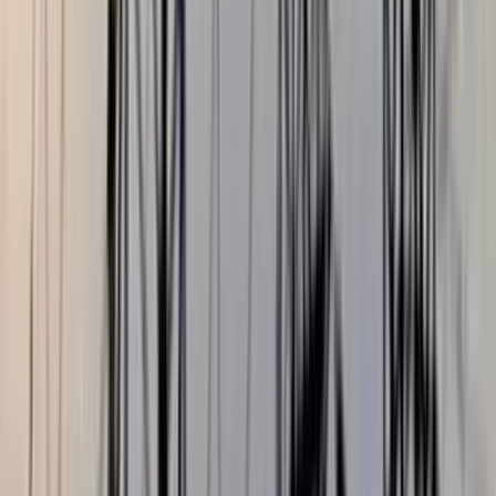
বরিশালটাইমস রিপোর্ট
০৯ জুলাই, ২০২৬ ২২:৩৮
০৯ জুলাই, ২০২৬ ২২:৩৮
শেয়ার