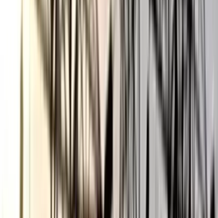
অভিযোগ, গ্রেপ্তার ৩
০৬ আগস্ট, ২০২৬ ১৩:৪৭