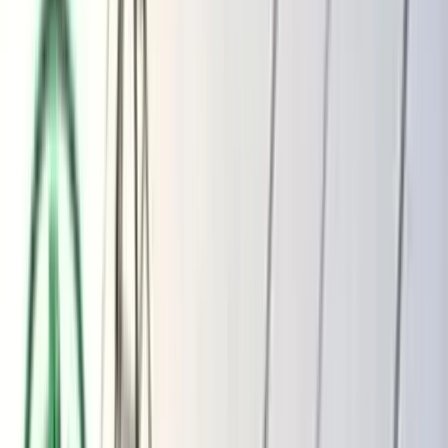
ভোলার মেঘনা-তেঁতুলিয়ায় অবৈধ বালু
উত্তোলন বন্ধে বিভিন্ন সরকারি দপ্তরে আইনি
নোটিশ
অতিরিক্ত বিলের অভিযোগকে অস্বীকার করছে
বিদ্যুৎ বিভাগ
বৃহস্পতিবার, ০৬ আগস্ট ২০২৬
২২ শ্রাবণ ১৪৩৩ বঙ্গাব্দ