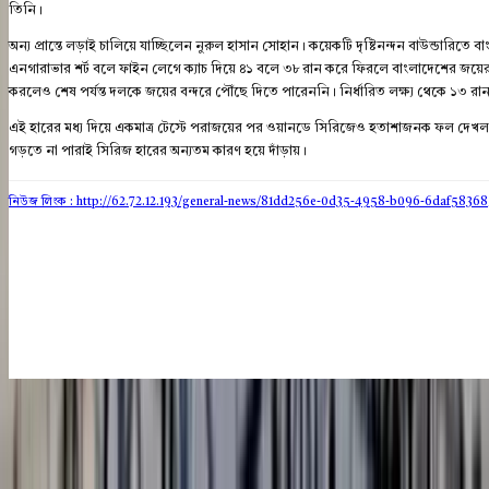
তিনি।
অন্য প্রান্তে লড়াই চালিয়ে যাচ্ছিলেন নুরুল হাসান সোহান। কয়েকটি দৃষ্টিনন্দন বাউন্ডার
এনগারাভার শর্ট বলে ফাইন লেগে ক্যাচ দিয়ে ৪১ বলে ৩৮ রান করে ফিরলে বাংলাদেশের জয়ের 
করলেও শেষ পর্যন্ত দলকে জয়ের বন্দরে পৌঁছে দিতে পারেননি। নির্ধারিত লক্ষ্য থেকে ১৩ রা
এই হারের মধ্য দিয়ে একমাত্র টেস্টে পরাজয়ের পর ওয়ানডে সিরিজেও হতাশাজনক ফল দেখল বাংলাদেশ
গড়তে না পারাই সিরিজ হারের অন্যতম কারণ হয়ে দাঁড়ায়।
নিউজ লিংক : http://62.72.12.193
/general-news/81dd256e-0d35-4958-b096-6daf5836