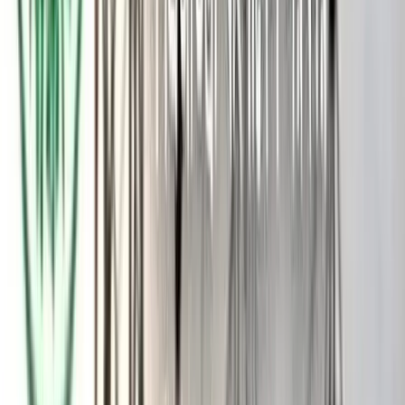
ইন্টারন্যাশনাল লিমিটেডের ব্যবস্থাপনা পরিচালক আবুল কালাম আজাদ।
সুপ্রিম কোর্টের আইনজীবী ও ঢাকা মহানগর স্পেশাল ট্রাইব্যুনাল-১০'এর
অতিরিক্ত পাবলিক প্রসিকিউটর অ্যাডভোকেট মিজানুর রহমান শামীমের
সভাপতিত্বে টুর্নামেন্টের উদ্বোধন করেন হারুন মোল্লা ফাউন্ডেশনের
চেয়ারম্যান বিশিষ্ট ব্যবসায়ী, সমাজসেবক ও ক্রীড়ানুরাগী মোঃ আসাদুল্লাহ।
অনুষ্ঠানে আমন্ত্রিত অতিথিদের মধ্যে উপস্থিত ছিলেন বাবুগঞ্জ ডিগ্রি
কলেজের সাবেক ভারপ্রাপ্ত অধ্যক্ষ ও হারুন মোল্লা ফাউন্ডেশনের
উপদেষ্টা অধ্যাপক শাহে আলম, সরকারি বিএম কলেজের সহযোগী
অধ্যাপক কামরুজ্জামান মিজান, বিমানবন্দর প্রেসক্লাব সভাপতি ও
সুশাসনের জন্য নাগরিক (সুজন) সম্পাদক আরিফ আহমেদ মুন্না, বরিশাল
মহানগর ছাত্রদলের সাবেক সহ-সভাপতি আজিজুল হক মাস্টার, বাবুগঞ্জ
উপজেলা ছাত্রদলের আহবায়ক আতিকুর রহমান আল-আমিন, যুগ্ম-
আহবায়ক আকিব হোসেন ইমরান, রহমতপুর ইউনিয়ন বিএনপির সাধারণ
সম্পাদক রাজন সিকদার, বাবুগঞ্জ প্রেসক্লাবের সভাপতি মোস্তাফিজুর
রহমান টুলু, সম্পাদক শফিকুল ইসলাম, সাংগঠনিক সম্পাদক আল-আমিন
হাওলাদার, সাবেক সভাপতি সাইফুল ইসলাম, সাবেক যুগ্ম-সম্পাদক
আবদুল্লাহ মামুন, মোহাম্মদ আলী প্রমুখ। পুরস্কার বিতরণী অনুষ্ঠান
সঞ্চালনা করেন টুর্নামেন্ট কমিটির সদস্য মাইনুল ইসলাম সোহেল।
তীব্র প্রতিদ্বন্দ্বিতপূর্ণ ওই ফাইনাল ম্যাচটি নির্ধারিত সময়ে এবং অতিরিক্ত
সময়ে গোলশূন্য অবস্থায় ড্র হলে নিষ্পত্তির জন্য খেলাটি টাইব্রেকারে