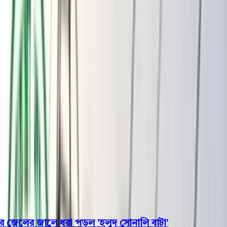
বরিশাল
ভোলা
ঝালকাঠি
বরগুনা
পিরোজপুর
পটুয়াখালী
রাজনীতি
খেলাধুলা
বিনোদন
জাতীয়
Open menu
This is the News Sidebar
খুঁজুন
সাধারণ সংবাদ
শিরোনাম
েলের জালে ধরা পড়ল 'হলুদ সোনালি বাটা'