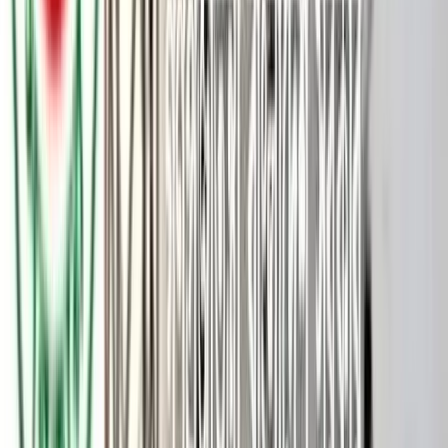
'মাদক ছাড়ো, মাঠে আসো'-এ স্লোগানকে সামনে রেখে বরিশালের
বাবুগঞ্জে অনুষ্ঠিত হয়েছে হারুন মোল্লা ফাউন্ডেশন মিনি ফুটবল টুর্নামেন্ট।
রোববার বিকেলে বাবুগঞ্জ ডিগ্রি কলেজ মাঠে বর্ণাঢ্য ওই ফুটবল টুর্নামেন্টের
ফাইনাল খেলায় রাজগুরু বন্ধু-বন্ধু দল টাইব্রেকারের সাডেন ডেথ
পেনাল্টিতে বাবুগঞ্জ বন্ধু মহল দলকে হারিয়ে চ্যাম্পিয়ন হওয়ার গৌরব
অর্জন করেছে। এসময় উৎসবমুখর পরিবেশে বিজয়ী ও বিজেতাদের মধ্যে
ট্রফি এবং পুরস্কার বিতরণ করা হয়েছে।
বাবুগঞ্জ ডিগ্রি কলেজ মাঠে অনুষ্ঠিত ওই বর্ণিল ফাইনাল খেলায় প্রধান
অতিথি ছিলেন উপজেলা বিএনপির আহবায়ক ও সাবেক উপজেলা
চেয়ারম্যান সুলতান আহমেদ খান। অনুষ্ঠানে গেস্ট অব অনার ছিলেন
বিশিষ্ট শিক্ষানুরাগী, সমাজসেবক, দানবীর ও ঢাকার এভারগ্রীণ ট্রেডিং