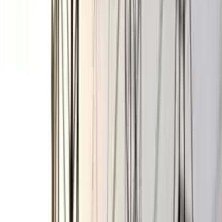
একমাত্র খেলাধুলাই পারে শরীর এবং মনকে পরিপূর্ণ সুস্থ রাখতে। তাই
প্রতিটি গ্রাম, পাড়া-মহল্লায় বেশিবেশি বিভিন্ন খেলাধুলার চর্চা করা উচিত।
দেশিয় ও লোকজ খেলার পাশাপাশি মৌসুম ভিত্তিক বিভিন্ন টুর্নামেন্টের
আয়োজন করা উচিত। হারুন মোল্লা ফাউন্ডেশনকে ধন্যবাদ কাজটা শুরু
করার জন্য। তাদের এই প্রচেষ্টা অব্যাহত থাকুক।'
আয়োজক হারুন মোল্লা ফাউন্ডেশনের চেয়ারম্যান বিশিষ্ট ব্যবসায়ী,
সমাজসেবক ও ক্রীড়ানুরাগী মোঃ আসাদুল্লাহ বলেন, 'সমাজ এবং মানুষের
জন্য কাজ করার প্রত্যয় নিয়ে যাত্রা শুরু করেছে হারুন মোল্লা ফাউন্ডেশন।
এই ফাউন্ডেশন তার জন্মলগ্ন থেকেই মানবসেবা, ক্রীড়া, সংস্কৃতি ও ধর্মীয়
চর্চাসহ বিভিন্ন জনকল্যাণমূলক কার্যক্রম পরিচালনা করে আসছে। অসহায়
মানুষকে বিভিন্ন সাহায্য-সহযোগিতাসহ তাদের পাশে দাঁড়ানোর চেষ্টা করে
যাচ্ছে। সমাজের জন্য অবদান রাখার চেষ্টা করছে। ভবিষ্যতেও হারুন
মোল্লা ফাউন্ডেশনের এই জনসেবামূলক কার্যক্রম অব্যাহত থাকবে। এজন্য
সকল রাজনৈতিক এবং সামাজিক সংগঠনের নেতৃবৃন্দের সহযোগিতা
প্রয়োজন।' #
আরও পড়ুন: