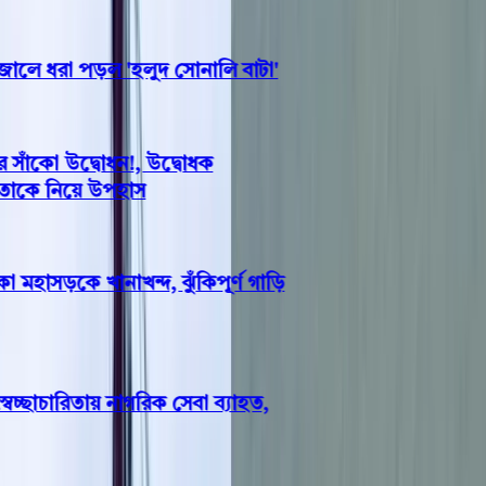
ে ধরা পড়ল 'হলুদ সোনালি বাটা'
াঁকো উদ্বোধন!, উদ্বোধক
াকে নিয়ে উপহাস
মহাসড়কে খানাখন্দ, ঝুঁকিপূর্ণ গাড়ি
ছাচারিতায় নাগরিক সেবা ব্যাহত,