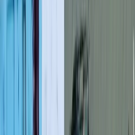
লাল ফিতা কেটে বাঁশের সাঁকো
উদ্বোধন!, উদ্বোধক শীর্ষস্থানীয়
বিএনপি নেতাকে নিয়ে উপহাস
০৮ আগস্ট, ২০২৬ ০১:১২