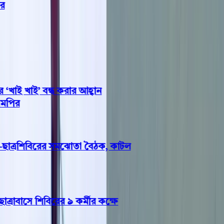
াই খাই’ বন্ধ করার আহ্বান
ির
ত্রশিবিরের সমঝোতা বৈঠক, কাটল
বাসে শিবিরের ৯ কর্মীর কক্ষে