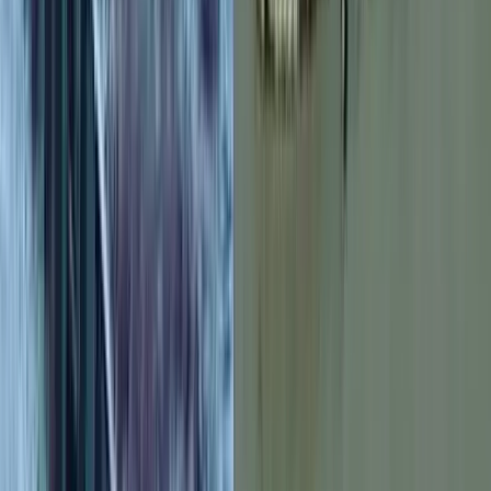
বরিশালসহ রাত ১টার মধ্যে ৬
জেলায় ঝড়ের আভাস, নদীবন্দরে ১
নম্বর সতর্কসংকেত
০৭ আগস্ট, ২০২৬ ১৯:৫০
শাস্তির মুখে নেইমার!