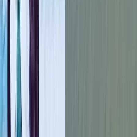
চলতি বছর এ পর্যন্ত ১৬০টি ফ্লাইটে মোট ৬১,৭২৪ জন বাংলাদেশি
হজযাত্রী সৌদি আরবে পৌঁছেছেন। এদের মধ্যে নয়জন বার্ধক্যজনিত অথবা
অন্যান্য স্বাস্থ্যগত কারণে মারা গেছেন।
ধর্মবিষয়ক মন্ত্রণালয়ের মুখপাত্র এম আবুবকর সিদ্দিক বলেন, “আটজন
পুরুষ এবং একজন মহিলা হজযাত্রী মারা গেছেন।”
তিনি বলেন, এই বছর ৮৭,১০০ জন বাংলাদেশি পবিত্র হজব্রত পালন
করবেন। সরকারি ব্যবস্থাপনায় ৫,২০০ জন এবং বেসরকারি ব্যবস্থাপনায়
৮১,৯০০ জন হজ পালন করবেন।