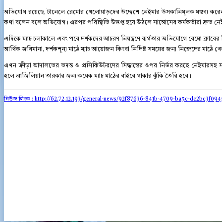
অভিযোগ রয়েছে, টানেলে রেমোর খেলোয়াড়দের উদ্দেশে নেইমার উসকানিমূলক মন্তব্য করেন।
কথা বলেন বলে অভিযোগ। এরপর পরিস্থিতি উত্তপ্ত হয়ে উঠলে সান্তোসের কর্মকর্তারা দ্রুত নেই
এদিকে ম্যাচ চলাকালে এবং পরে দর্শকদের আচরণ নিয়ন্ত্রণে ব্যর্থতার অভিযোগে রেমো ক্লাবের বিরু
আর্থিক জরিমানা, দর্শকশূন্য মাঠে ম্যাচ আয়োজন কিংবা নির্দিষ্ট সময়ের জন্য নিজেদের মাঠে খ
এখন ক্রীড়া আদালতের তদন্ত ও প্রসিকিউটরদের সিদ্ধান্তের ওপর নির্ভর করছে নেইমারসহ সং
হলে ব্রাজিলিয়ান তারকার জন্য কয়েক ম্যাচ মাঠের বাইরে থাকার ঝুঁকি তৈরি হবে।
নিউজ লিংক : http://62.72.12.193
/general-news/92f87636-841b-4709-ba5c-dc2bc3f094