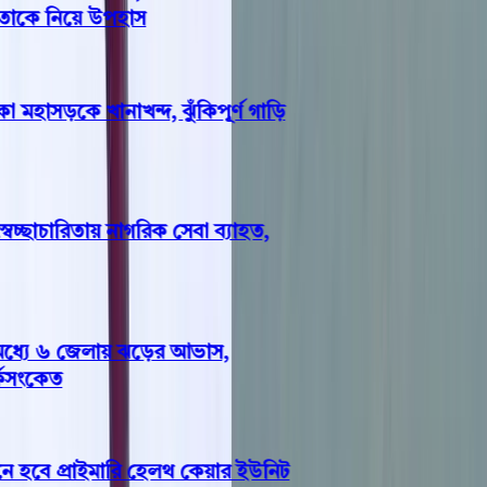
াকে নিয়ে উপহাস
মহাসড়কে খানাখন্দ, ঝুঁকিপূর্ণ গাড়ি
ছাচারিতায় নাগরিক সেবা ব্যাহত,
্যে ৬ জেলায় ঝড়ের আভাস,
সংকেত
হবে প্রাইমারি হেলথ কেয়ার ইউনিট