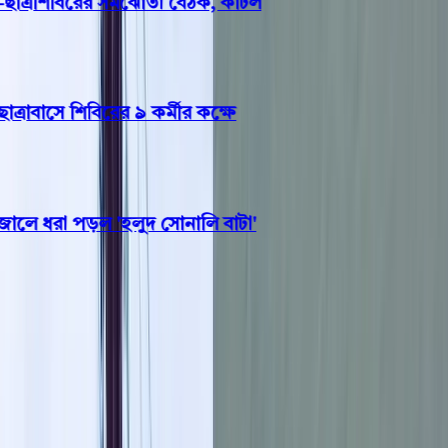
ত্রশিবিরের সমঝোতা বৈঠক, কাটল
বাসে শিবিরের ৯ কর্মীর কক্ষে
ে ধরা পড়ল 'হলুদ সোনালি বাটা'
খেলাধুলা
৬১,৭২৪ জন বাংলাদেশি হজের জন্য
সৌদি আরবে পৌঁছেছেন