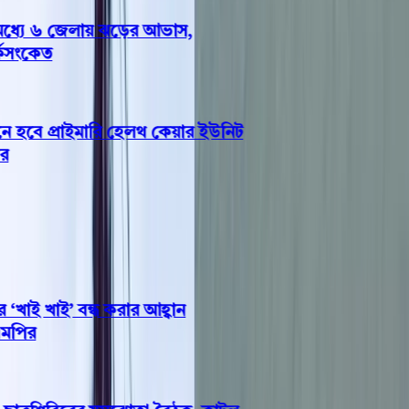
্যে ৬ জেলায় ঝড়ের আভাস,
সংকেত
হবে প্রাইমারি হেলথ কেয়ার ইউনিট
াই খাই’ বন্ধ করার আহ্বান
ির