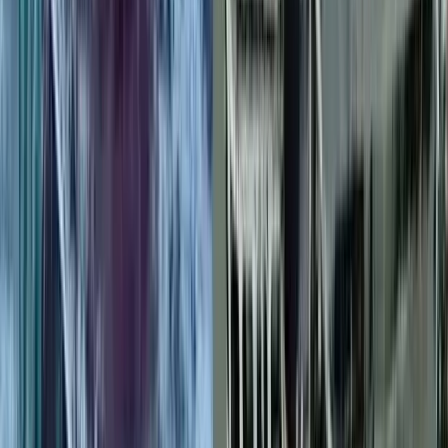
নাগরিক সেবা ব্যাহত, জনভোগান্তি
০৭ আগস্ট, ২০২৬ ২২:২১