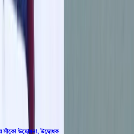
বরিশাল
ভোলা
ঝালকাঠি
বরগুনা
পিরোজপুর
পটুয়াখালী
রাজনীতি
খেলাধুলা
বিনোদন
জাতীয়
Open menu
This is the News Sidebar
খুঁজুন
সাধারণ সংবাদ
শিরোনাম
াঁকো উদ্বোধন!, উদ্বোধক