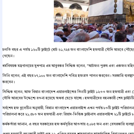
চলতি বছর এ পর্যন্ত ১৬০টি ফ্লাইটে মোট ৬১,৭২৪ জন বাংলাদেশি হজযাত্রী সৌদি আরবে পৌঁছেছেন
গেছেন।
ধর্মবিষয়ক মন্ত্রণালয়ের মুখপাত্র এম আবুবকর সিদ্দিক বলেন, “আটজন পুরুষ এবং একজন মহিল
তিনি বলেন, এই বছর ৮৭,১০০ জন বাংলাদেশি পবিত্র হজব্রত পালন করবেন। সরকারি ব্যবস্থ
করবেন।
সিদ্দিক বলেন, আজ বিমান বাংলাদেশ এয়ারলাইন্সের তিনটি ফ্লাইট ১২৩৩ জন হজযাত্রী এবং স
সৌদি আরবের উদ্দেশ্যে রওনা হয়েছে অথবা ছেড়ে যাচ্ছে। হজযাত্রীদের বহনকারী শেষ ফ্লাই
সর্বশেষ হজ বুলেটিন অনুযায়ী, বিমান বাংলাদেশ এয়ারলাইন্স এখন পর্যন্ত ৮৩টি ফ্লাইট পরিচা
পরিচালনা করে ২১,৫৮৩ জন হজযাত্রী এবং রিয়াদ-ভিত্তিক ফ্লাইনাস এয়ারলাইন্স ২১টি ফ্লাইট
কর্মকর্তারা জানান, এ বছর সরকারের হজ কর্মসূচির আওতায় ৫,০৮৫ জন এবং বেসরকারি ব্যবস