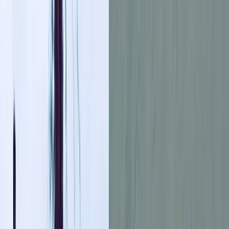
বরিশালটাইমস রিপোর্ট
২৫ মে, ২০২৫ ২১:১৩
২৫ মে, ২০২৫ ২১:১৩
শেয়ার