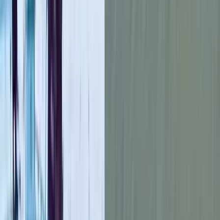
সিদ্দিক বলেন, আজ বিমান বাংলাদেশ এয়ারলাইন্সের তিনটি ফ্লাইট ১২৩৩
জন হজযাত্রী এবং সৌদি এয়ারলাইন্সের একটি ফ্লাইট ৩২৭ জন হজযাত্রী
নিয়ে বাংলাদেশ থেকে সৌদি আরবের উদ্দেশ্যে রওনা হয়েছে অথবা ছেড়ে
যাচ্ছে। হজযাত্রীদের বহনকারী শেষ ফ্লাইটটি ৩১ মে সৌদি আরবে
পৌঁছানোর কথা রয়েছে।
সর্বশেষ হজ বুলেটিন অনুযায়ী, বিমান বাংলাদেশ এয়ারলাইন্স এখন পর্যন্ত
৮৩টি ফ্লাইট পরিচালনা করে ৩১,৫১৩ জন হজযাত্রী বহন করেছে, সৌদি
এয়ারলাইন্স ৫৬টি ফ্লাইট পরিচালনা করে ২১,৫৮৩ জন হজযাত্রী এবং
রিয়াদ-ভিত্তিক ফ্লাইনাস এয়ারলাইন্স ২১টি ফ্লাইটে ৮,৬২৮ জন হজযাত্রী
পরিবহন করেছে।
কর্মকর্তারা জানান, এ বছর সরকারের হজ কর্মসূচির আওতায় ৫,০৮৫ জন
এবং বেসরকারি ব্যবস্থাপনায় ৮১,৮৭১ জন হজযাত্রী সৌদি আরবের ভিসা
পেয়েছেন।
প্রথম হজযাত্রী বহনকারী ফ্লাইট গত ২৯ এপ্রিল হযরত শাহজালাল
আন্তর্জাতিক বিমানবন্দর থেকে ছেড়ে যায়।
চাঁদ দেখার উপর নির্ভর করে এ বছর হজ ৫ জুন অনুষ্ঠিত হওয়ার কথা
রয়েছে।