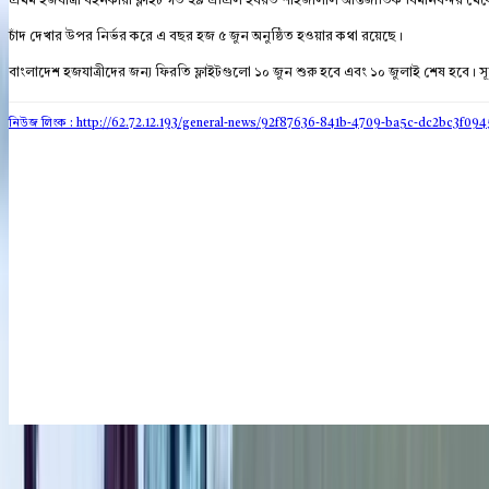
প্রথম হজযাত্রী বহনকারী ফ্লাইট গত ২৯ এপ্রিল হযরত শাহজালাল আন্তর্জাতিক বিমানবন্দর থে
চাঁদ দেখার উপর নির্ভর করে এ বছর হজ ৫ জুন অনুষ্ঠিত হওয়ার কথা রয়েছে।
বাংলাদেশ হজযাত্রীদের জন্য ফিরতি ফ্লাইটগুলো ১০ জুন শুরু হবে এবং ১০ জুলাই শেষ হবে। সূত
নিউজ লিংক : http://62.72.12.193
/general-news/92f87636-841b-4709-ba5c-dc2bc3f094