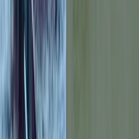
বরিশালটাইমস রিপোর্ট
০৭ আগস্ট, ২০২৬ ১৬:৫২
০৭ আগস্ট, ২০২৬ ১৬:৫২
শেয়ার