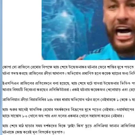
কোপা দো ব্রাজিলে রেমোর বিপক্ষে ম্যাচ শেষে উত্তেজনাকর ঘটনার জেরে শাস্তির মুখে পড়তে 
ঘটনা তদন্ত করছে ব্রাজিলের ক্রীড়া আদালত। অভিযোগ প্রমাণিত হলে কয়েক ম্যাচের জন্য নিষি
ইএসপিএন ব্রাজিলের প্রতিবেদনে বলা হয়েছে, ম্যাচ শেষে ঘটে যাওয়া উত্তেজনার ভিডিও পর্য
আনার বিষয়টি বিবেচনা করছেন প্রসিকিউটররা। একই ঘটনায় কয়েকজন খেলোয়াড় এবং রেমো ক্ল
ব্রাজিলিয়ান ক্রীড়া বিচারবিধির ২৫৮ নম্বর ধারায় অভিযোগ গঠন হলে নেইমারকে ১ থেকে ৬ ম্যাচ
ম্যাচ শুরুর আগেই স্বাগতিক রেমোর সমর্থকদের বিদ্রূপের মুখে পড়েন নেইমার। ওয়ার্মআপের সময
ম্যাচে সান্তোস ১-০ গোলে জয় পায় এবং দলের একমাত্র গোলে সহায়তা করেন নেইমার।
ম্যাচ শেষে মাঠ ছাড়ার সময় দর্শকদের দিকে ‘ফ্লাইং কিস’ ছুড়ে প্রতিক্রিয়া জানান ব্রাজিল
ঘটনাকে কেন্দ্র করেই মূল বিতর্কের সূত্রপাত।