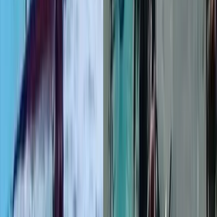
টানা বর্ষণে বরিশাল-ঢাকা মহাসড়কে
খানাখন্দ, ঝুঁকিপূর্ণ গাড়ি চলাচল
০৭ আগস্ট, ২০২৬ ২২:৩৬