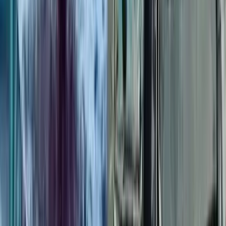
বাকেরগঞ্জ ইউএনওর স্বেচ্ছাচারিতায়