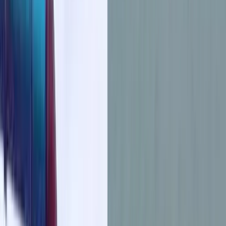
বরিশালসহ রাত ১টার মধ্যে ৬ জেলায় ঝড়ের
আভাস, নদীবন্দরে ১ নম্বর সতর্কসংকেত
ভোলার মেঘনা-তেঁতুলিয়ায় অবৈধ বালু
উত্তোলন বন্ধে বিভিন্ন সরকারি দপ্তরে আইনি
নোটিশ
শনিবার, ০৮ আগস্ট ২০২৬
২৪ শ্রাবণ ১৪৩৩ বঙ্গাব্দ