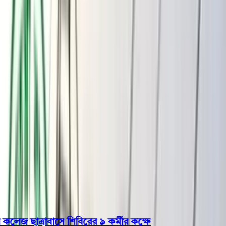
বরিশাল
ভোলা
ঝালকাঠি
বরগুনা
পিরোজপুর
পটুয়াখালী
রাজনীতি
খেলাধুলা
বিনোদন
জাতীয়
Open menu
This is the News Sidebar
খুঁজুন
সাধারণ সংবাদ
শিরোনাম
জ ছাত্রাবাসে শিবিরের ৯ কর্মীর কক্ষে