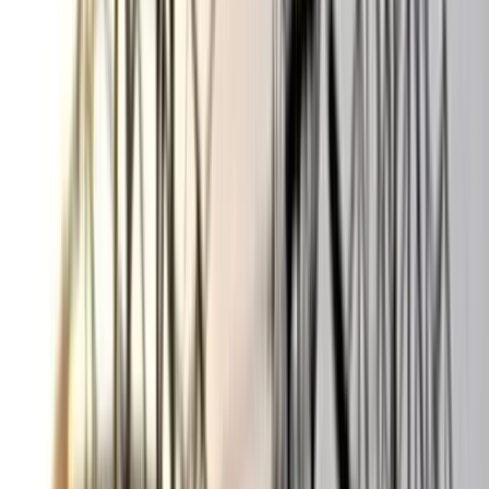
পড়ল 'হলুদ সোনালি বাটা'
০৬ আগস্ট, ২০২৬ ১৩:৫৪