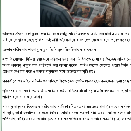
ভারতের দক্ষিণ বেঙ্গালুরুর জিগানিসংলগ্ন পোডু গ্রামে উচ্ছেদ অভিযান চলাকালীন সময়ে ‘জয
নারীকে গ্রেপ্তার করেছে পুলিশ। ওই নারী ‘অবৈধভাবে’ বাংলাদেশ থেকে ভারতে প্রবেশ করে বে
গ্রেপ্তার নারীর নাম শারবানু খাতুন, তিনি গৃহপরিচারিকার কাজ করেন।
সম্প্রতি সোশ্যাল মিডিয়া প্ল্যাটফর্মে ভাইরাল হওয়া এক ভিডিওতে দেখা যায়, উচ্ছেদ অভিযান
তখন শারবানু খাতুন তার পরিবর্তে ‘জয় বাংলা’ বলেন। যদিও কয়েক সেকেন্ড পরেই তিনি ‘ভা
স্লোগান দেওয়ার পরই এলাকার মানুষদের মধ্যে উত্তেজনার সৃষ্টি হয়।
পরবর্তীতে ওই ভাইরাল ভিডিওর পরিপ্রেক্ষিতে হেব্বাগোডি থানার হেড কনস্টেবল ভূষা বেন্দ
পুলিশের মতে, একটি অসৎ উদ্দেশ্য নিয়ে ওই নারী ‘জয় বাংলা’ স্লোগান দিচ্ছিলেন। তা ছাড়
আঘাত বলে দাবি করে তারা।
শারবানু খাতুনের বিরুদ্ধে ভারতীয় ন্যায় সংহিতা (বিএনএস)-এর ১৫২ ধারা (ভারতের সার্বভৌমত
বাসস্থান, ভাষা ইত্যাদির ভিত্তিতে বিভিন্ন গোষ্ঠীর মধ্যে শত্রুতা সৃষ্টি এবং সম্প্রীতি ব
অভিযোগ, দাবি) এবং ৩৫৩ ধারা (জনসাধারণের ক্ষতির কারণ হতে পারে এমন বিবৃতি)-এর অধ