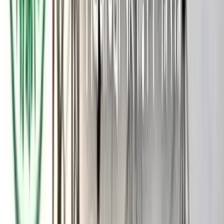
এলাকার মানুষদের মধ্যে উত্তেজনার সৃষ্টি হয়।
পরবর্তীতে ওই ভাইরাল ভিডিওর পরিপ্রেক্ষিতে হেব্বাগোডি থানার হেড
কনস্টেবল ভূষা বেন্দ্র গত ১১ জানুয়ারী একটি অভিযোগ করেন।
পুলিশের মতে, একটি অসৎ উদ্দেশ্য নিয়ে ওই নারী ‘জয় বাংলা’ স্লোগান
দিচ্ছিলেন। তা ছাড়া ভারতে থেকে অন্য একটি দেশের স্লোগান তোলাটা
দেশের সার্বভৌমত্বের ওপর আঘাত বলে দাবি করে তারা।
শারবানু খাতুনের বিরুদ্ধে ভারতীয় ন্যায় সংহিতা (বিএনএস)-এর ১৫২ ধারা
(ভারতের সার্বভৌমত্ব, ঐক্য ও অখণ্ডতাকে বিপন্নকারী কাজ), ১৯৬ ধারা
(ধর্ম, জাতি, জন্মস্থান, বাসস্থান, ভাষা ইত্যাদির ভিত্তিতে বিভিন্ন গোষ্ঠীর
মধ্যে শত্রুতা সৃষ্টি এবং সম্প্রীতি বজায় রাখার জন্য ক্ষতিকর কাজ করা),
১৯৭ ধারা (জাতীয় সংহতির জন্য ক্ষতিকর অভিযোগ, দাবি) এবং ৩৫৩
ধারা (জনসাধারণের ক্ষতির কারণ হতে পারে এমন বিবৃতি)-এর অধীনে
একটি মামলা করা হয়েছে।’
আরও পড়ুন: