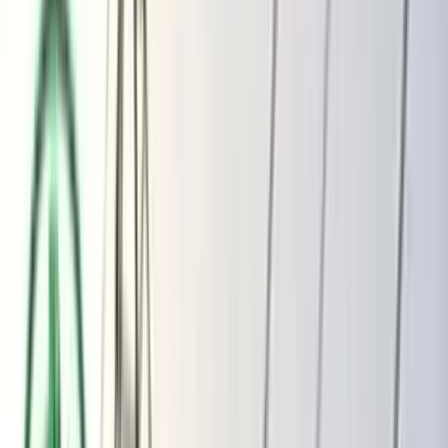
ভোলার মেঘনা-তেঁতুলিয়ায় অবৈধ বালু
উত্তোলন বন্ধে বিভিন্ন সরকারি দপ্তরে আইনি
নোটিশ
অতিরিক্ত বিলের অভিযোগকে অস্বীকার করছে
বিদ্যুৎ বিভাগ
বৃহস্পতিবার, ০৬ আগস্ট ২০২৬
২২ শ্রাবণ ১৪৩৩ বঙ্গাব্দ