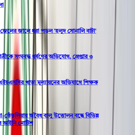
লের জালে ধরা পড়ল 'হলুদ সোনালি বাটা'
ীকে সংঘবদ্ধ ধর্ষণের অভিযোগ, গ্রেপ্তার ৩
ইচএসসির খাতা মূল্যায়নের অভিযাগে শিক্ষক
তুলিয়ায় অবৈধ বালু উত্তোলন বন্ধে বিভিন্ন
আইনি নোটিশ