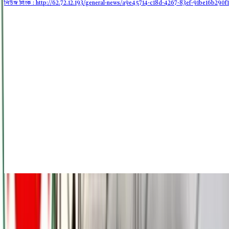
নিউজ লিংক : http://62.72.12.193
/general-news/a9e45714-c18d-4267-83ef-91be16b290f1