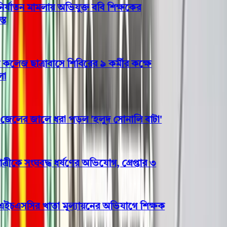
যাতন মামলায় অভিযুক্ত ববি শিক্ষকের
জ ছাত্রাবাসে শিবিরের ৯ কর্মীর কক্ষে
লের জালে ধরা পড়ল 'হলুদ সোনালি বাটা'
ীকে সংঘবদ্ধ ধর্ষণের অভিযোগ, গ্রেপ্তার ৩
ইচএসসির খাতা মূল্যায়নের অভিযাগে শিক্ষক