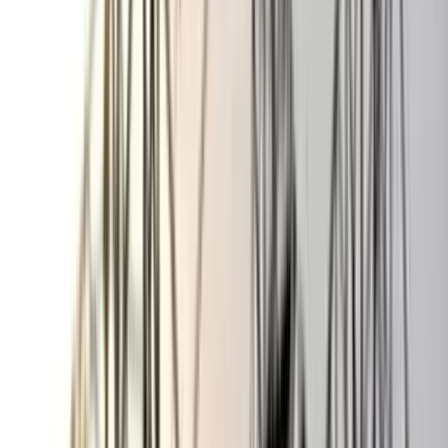
বঙ্গোপসাগরে জেলের জালে ধরা