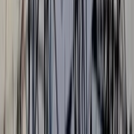
স্বপ্ন যার আকাশ ছোঁয়ার, তাকে রুখবার সাধ্য কার? পাইলট হয়ে আকাশে
ডানা মেলার স্বপ্ন তার। দেশের সম্মানকে নিয়ে যেতে চায় সে অনন্য
উচ্চতায়। সেই স্বপ্ন জয়ের দুর্গম পথের প্রথম ধাপটি সফলতা এবং
গৌরবের সাথেই অতিক্রম করেছে বাবুগঞ্জের আদিবা।
আদিবার পুরো নাম আদিবা ইসলাম আমেনা। সে ২০২৬ সালের জুনিয়র
বৃত্তি পরীক্ষায় বাবুগঞ্জ সরকারি মডেল প্রাথমিক বিদ্যালয় থেকে
ট্যালেন্টপুলে বৃত্তি পেয়েছে। ক্লাসেও তার রোল ছিল এক। সেরাদের সেরা
এই অদম্য মেধাবী আদিবা ইসলাম আমেনা বাবুগঞ্জ সরকারি পাইলট
মাধ্যমিক বিদ্যালয়ের খণ্ডকালীন শিক্ষক আজিজুল হক ও গৃহিণী অনামিকা
আক্তার লিজা দম্পতির বড় সন্তান।
দেশের এবং মানুষের জন্য কাজ করার অনুপ্রেরণা সে পেয়েছে তার বাবার
কাছ থেকেই। বাবা আজিজুল হকের বর্তমান পেশা শিক্ষকতা, সমাজসেবা