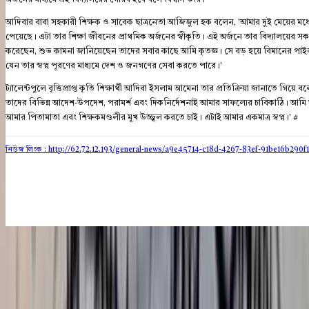
আদিবার বাবা সহকারী শিক্ষক ও সাবেক ছাত্রনেতা আজিজুল হক বলেন, 'আমার দুই মেয়ের মধ্যে আদ
পেয়েছে। এটা তার শিক্ষা জীবনের প্রাথমিক অর্জনের স্বীকৃতি। এই অর্জনে তার বিদ্যালয়ের 
করেছেন, শুভ কামনা জানিয়েছেন তাদের সবার কাছে আমি কৃতজ্ঞ। সে বড় হয়ে বিমানের পা
যেন তার স্বপ্ন পূরণের মাধ্যমে দেশ ও জনগণের সেবা করতে পারে।'
ট্যালেন্টপুলে বৃত্তিপ্রাপ্ত কৃতি শিক্ষার্থী আদিবা ইসলাম আমেনা তার প্রতিক্রিয়া জানাতে গ
তাদের বিভিন্ন আদেশ-উপদেশ, পরামর্শ এবং দিকনির্দেশনাই আমার সাফল্যের চাবিকাঠি। আম
আমার পিতামাতা এবং শিক্ষকমণ্ডলীর মুখ উজ্জ্বল করতে চাই। এটাই আমার একমাত্র স্বপ্ন।' #
নিউজ লিংক : http://62.72.12.193
/general-news/a9e45714-c18d-4267-83ef-91be16b290f1