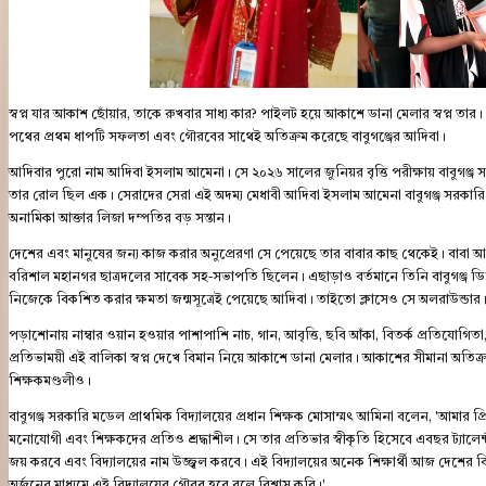
স্বপ্ন যার আকাশ ছোঁয়ার, তাকে রুখবার সাধ্য কার? পাইলট হয়ে আকাশে ডানা মেলার স্বপ্ন তার। 
পথের প্রথম ধাপটি সফলতা এবং গৌরবের সাথেই অতিক্রম করেছে বাবুগঞ্জের আদিবা।
আদিবার পুরো নাম আদিবা ইসলাম আমেনা। সে ২০২৬ সালের জুনিয়র বৃত্তি পরীক্ষায় বাবুগঞ্জ সরক
তার রোল ছিল এক। সেরাদের সেরা এই অদম্য মেধাবী আদিবা ইসলাম আমেনা বাবুগঞ্জ সরকারি 
অনামিকা আক্তার লিজা দম্পতির বড় সন্তান।
দেশের এবং মানুষের জন্য কাজ করার অনুপ্রেরণা সে পেয়েছে তার বাবার কাছ থেকেই। বাবা 
বরিশাল মহানগর ছাত্রদলের সাবেক সহ-সভাপতি ছিলেন। এছাড়াও বর্তমানে তিনি বাবুগঞ্জ ডিগ
নিজেকে বিকশিত করার ক্ষমতা জন্মসূত্রেই পেয়েছে আদিবা। তাইতো ক্লাসেও সে অলরাউন্ডার
পড়াশোনায় নাম্বার ওয়ান হওয়ার পাশাপাশি নাচ, গান, আবৃত্তি, ছবি আঁকা, বিতর্ক প্রতিযোগিতা
প্রতিভাময়ী এই বালিকা স্বপ্ন দেখে বিমান নিয়ে আকাশে ডানা মেলার। আকাশের সীমানা অতিক্রম
শিক্ষকমণ্ডলীও।
বাবুগঞ্জ সরকারি মডেল প্রাথমিক বিদ্যালয়ের প্রধান শিক্ষক মোসাম্মৎ আমিনা বলেন, 'আমার প্
মনোযোগী এবং শিক্ষকদের প্রতিও শ্রদ্ধাশীল। সে তার প্রতিভার স্বীকৃতি হিসেবে এবছর ট্যাল
জয় করবে এবং বিদ্যালয়ের নাম উজ্জ্বল করবে। এই বিদ্যালয়ের অনেক শিক্ষার্থী আজ দেশের বিভিন্
অর্জনের মাধ্যমে এই বিদ্যালয়ের গৌরব হবে বলে বিশ্বাস করি।'