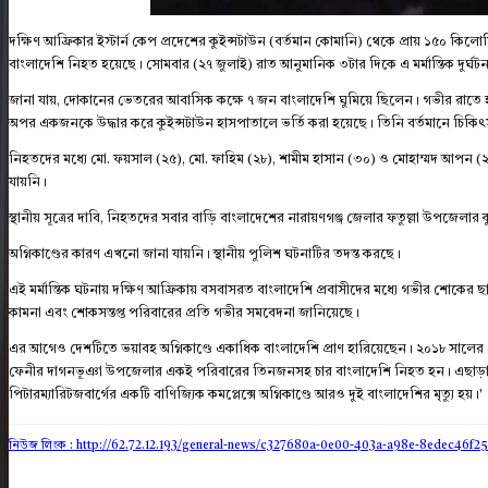
দক্ষিণ আফ্রিকার ইস্টার্ন কেপ প্রদেশের কুইন্সটাউন (বর্তমান কোমানি) থেকে প্রায় ১৫০ কি
বাংলাদেশি নিহত হয়েছে। সোমবার (২৭ জুলাই) রাত আনুমানিক ৩টার দিকে এ মর্মান্তিক দুর্ঘটন
জানা যায়, দোকানের ভেতরের আবাসিক কক্ষে ৭ জন বাংলাদেশি ঘুমিয়ে ছিলেন। গভীর রাতে 
অপর একজনকে উদ্ধার করে কুইন্সটাউন হাসপাতালে ভর্তি করা হয়েছে। তিনি বর্তমানে চিকিৎ
নিহতদের মধ্যে মো. ফয়সাল (২৫), মো. ফাহিম (২৮), শামীম হাসান (৩০) ও মোহাম্মদ আপন 
যায়নি।
স্থানীয় সূত্রের দাবি, নিহতদের সবার বাড়ি বাংলাদেশের নারায়ণগঞ্জ জেলার ফতুল্লা উপজেলার 
অগ্নিকাণ্ডের কারণ এখনো জানা যায়নি। স্থানীয় পুলিশ ঘটনাটির তদন্ত করছে।
এই মর্মান্তিক ঘটনায় দক্ষিণ আফ্রিকায় বসবাসরত বাংলাদেশি প্রবাসীদের মধ্যে গভীর শোকের 
কামনা এবং শোকসন্তপ্ত পরিবারের প্রতি গভীর সমবেদনা জানিয়েছে।
এর আগেও দেশটিতে ভয়াবহ অগ্নিকাণ্ডে একাধিক বাংলাদেশি প্রাণ হারিয়েছেন। ২০১৮ সালের 
ফেনীর দাগনভূঞা উপজেলার একই পরিবারের তিনজনসহ চার বাংলাদেশি নিহত হন। এছাড়া ২০
পিটারম্যারিটজবার্গের একটি বাণিজ্যিক কমপ্লেক্সে অগ্নিকাণ্ডে আরও দুই বাংলাদেশির মৃত্যু হয়।'
নিউজ লিংক : http://62.72.12.193
/general-news/c327680a-0e00-403a-a98e-8edec46f25