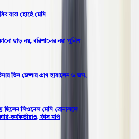
 বাবা হোর্হে মেসি
নো ছাড় নয়, বরিশালের নয়া পুলিশ
ায় তিন জেলায় প্রাণ হারালেন ৬ জন,
্তু ছিলেন লিওনেল মেসি-রোনালদো-
-কর্মকর্তারাও, ফাঁস নথি