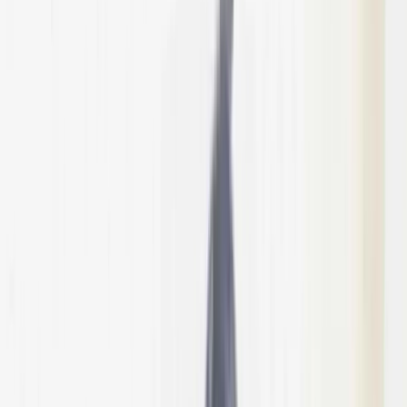
উপজেলা স্বাস্থ্য কমপ্লেক্সে জলাতঙ্কের টিকা নেই,
চাঁদপুরের সিভিল সার্জনকে বদলি
সালাহউদ্দিন আহমদকে গুম: শেখ হাসিনা-
কামাল-জিয়াউলের সম্পৃক্ততা পেয়েছে তদন্ত
সংস্থা
রবিবার, ০৯ আগস্ট ২০২৬
২৫ শ্রাবণ ১৪৩৩ বঙ্গাব্দ