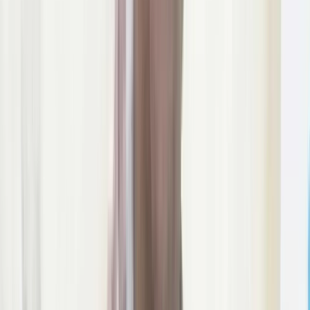
ভীমরুলীর ভাসমান বাজার দেখে মুগ্ধ
মার্কিন রাষ্ট্রদূত
০৯ আগস্ট, ২০২৬ ১২:৩৬