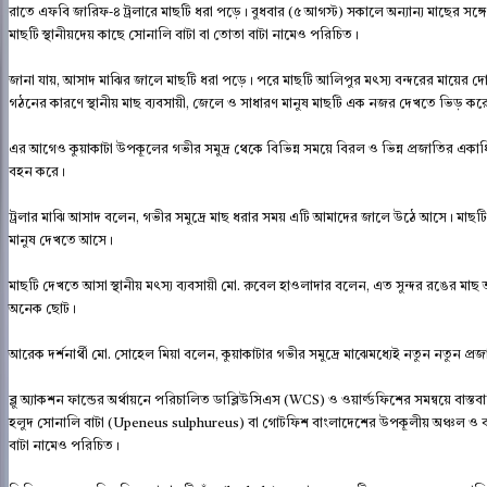
রাতে এফবি জারিফ-৪ ট্রলারে মাছটি ধরা পড়ে। বুধবার (৫ আগস্ট) সকালে অন্যান্য মাছের সঙ
মাছটি স্থানীয়দেয় কাছে সোনালি বাটা বা তোতা বাটা নামেও পরিচিত।
জানা যায়, আসাদ মাঝির জালে মাছটি ধরা পড়ে। পরে মাছটি আলিপুর মৎস্য বন্দরের মায়ের 
গঠনের কারণে স্থানীয় মাছ ব্যবসায়ী, জেলে ও সাধারণ মানুষ মাছটি এক নজর দেখতে ভিড় কর
এর আগেও কুয়াকাটা উপকূলের গভীর সমুদ্র থেকে বিভিন্ন সময়ে বিরল ও ভিন্ন প্রজাতির একাধিক সা
বহন করে।
ট্রলার মাঝি আসাদ বলেন, গভীর সমুদ্রে মাছ ধরার সময় এটি আমাদের জালে উঠে আসে। মাছ
মানুষ দেখতে আসে।
মাছটি দেখতে আসা স্থানীয় মৎস্য ব্যবসায়ী মো. রুবেল হাওলাদার বলেন, এত সুন্দর রঙের 
অনেক ছোট।
আরেক দর্শনার্থী মো. সোহেল মিয়া বলেন, কুয়াকাটার গভীর সমুদ্রে মাঝেমধ্যেই নতুন নতুন 
ব্লু অ্যাকশন ফান্ডের অর্থায়নে পরিচালিত ডাব্লিউসিএস (WCS) ও ওয়ার্ল্ডফিশের সমন্বয়ে বাস্ত
হলুদ সোনালি বাটা (Upeneus sulphureus) বা গোটফিশ বাংলাদেশের উপকূলীয় অঞ্চল ও বঙ্গোপ
বাটা নামেও পরিচিত।