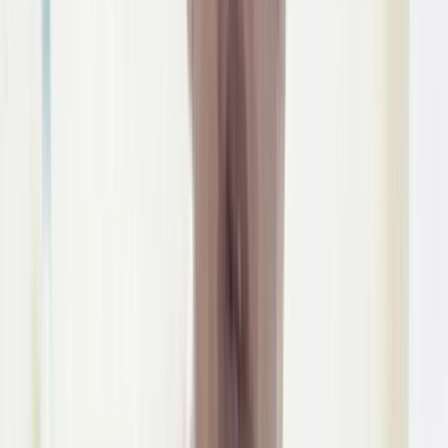
উপজেলা স্বাস্থ্য কমপ্লেক্সে
জলাতঙ্কের টিকা নেই, চাঁদপুরের