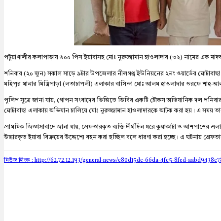
পটুয়াখালীর কলাপাড়ায় ৬০০ পিস ইয়াবাসহ মোঃ নুরুজ্জামান হাওলাদার (৩২) নামের এক মাদ
শনিবার (২০ জুন) সকাল সাড়ে ৯টার উপজেলার নীলগঞ্জ ইউনিয়নের ২নং ওয়ার্ডের ঘোটাবাছ
মহিপুর থানার মিস্ত্রিপাড়া (লতাচাপলী) এলাকার বাসিন্দা মোঃ আলম হাওলাদার ওরফে শাহ-
পুলিশ সূত্রে জানা যায়, গোপন সংবাদের ভিত্তিতে ডিবির একটি চৌকস অভিযানিক দল শনিব
ঘোটাবাছা এলাকায় অভিযান চালিয়ে মোঃ নুরুজ্জামান হাওলাদারকে আটক করা হয়। এ সময় তার
প্রাথমিক জিজ্ঞাসাবাদে জানা যায়, গ্রেফতারকৃত ব্যক্তি দীর্ঘদিন ধরে কুয়াকাটা ও আশপাশের 
উদ্ধারকৃত ইয়াবা বিক্রয়ের উদ্দেশ্যে বহন করা হচ্ছিল বলে ধারণা করা হচ্ছে। এ ঘটনায় গ্রেফতা
নিউজ লিংক : http://62.72.12.193
/general-news/c80d15dc-66da-4fc5-8fed-aabd9438c