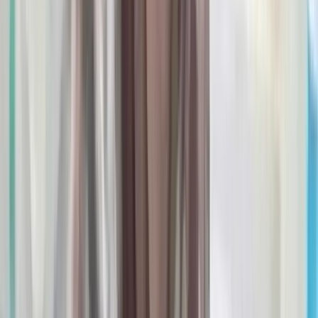
সালাহউদ্দিন আহমদকে গুম: শেখ