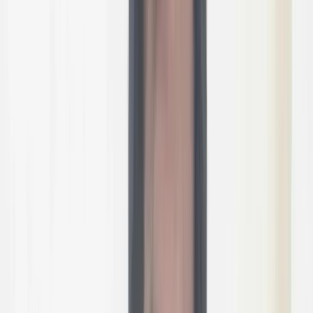
বরিশালটাইমস রিপোর্ট
২০ জুন, ২০২৬ ১৮:৫০
২০ জুন, ২০২৬ ১৮:৫০
শেয়ার