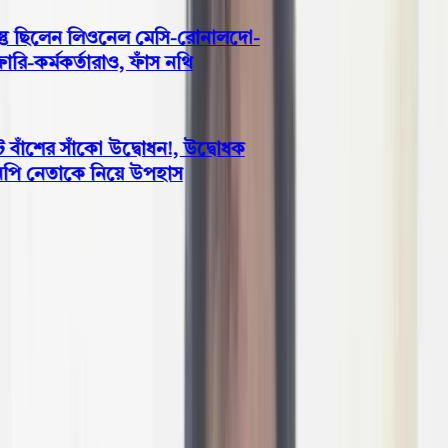
্তু ছিলেন লিওনেল মেসি-রোনালদো-
-কর্মকর্তারাও, ফাঁস নথি
ঁশের সাঁকো উদ্বোধন!, উদ্বোধক
নপি নেতাকে নিয়ে উপহাস
পটুয়াখালী
পটুয়াখালীতে ইয়াবাসহ মাদক
ব্যবসায়ী আটক