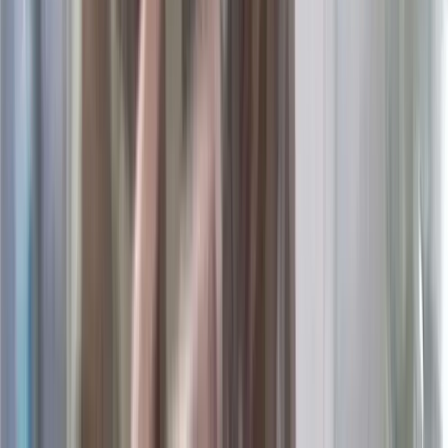
পটুয়াখালীর কুয়াকাটা সংলগ্ন বঙ্গোপসাগরের গভীর সমুদ্রে জেলের জালে
ধরা পড়েছে হলুদ সোনালি বাটা (Yellow Goatfish) নামে একটি
সামুদ্রিক মাছ। মঙ্গলবার গভীর রাতে এফবি জারিফ-৪ ট্রলারে মাছটি ধরা
পড়ে। বুধবার (৫ আগস্ট) সকালে অন্যান্য মাছের সঙ্গে এটি আলিপুর মৎস্য
বন্দরে আনা হলে কৌতূহলী মানুষের ভিড় জমে যায়। মাছটি স্থানীয়দেয়
কাছে সোনালি বাটা বা তোতা বাটা নামেও পরিচিত।
জানা যায়, আসাদ মাঝির জালে মাছটি ধরা পড়ে। পরে মাছটি আলিপুর
মৎস্য বন্দরের মায়ের দোয়া ফিস গদিতে নিয়ে আসা হলে এর উজ্জ্বল
হলুদ-সোনালি রঙ ও আকর্ষণীয় গঠনের কারণে স্থানীয় মাছ ব্যবসায়ী,
জেলে ও সাধারণ মানুষ মাছটি এক নজর দেখতে ভিড় করেন।
এর আগেও কুয়াকাটা উপকূলের গভীর সমুদ্র থেকে বিভিন্ন সময়ে বিরল ও
ভিন্ন প্রজাতির একাধিক সামুদ্রিক মাছ ধরা পড়েছে, যা সামুদ্রিক
জীববৈচিত্র্যের সমৃদ্ধিরই ইঙ্গিত বহন করে।
ট্রলার মাঝি আসাদ বলেন, গভীর সমুদ্রে মাছ ধরার সময় এটি আমাদের
জালে উঠে আসে। মাছটির রং ও গঠন অন্য মাছের চেয়ে আলাদা হওয়ায়
বন্দরে আনার পর অনেক মানুষ দেখতে আসে।