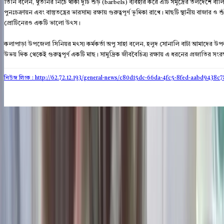
তিনি বলেন, থুতনির নিচে থাকা দুটি শুঁড় (barbels) ব্যবহার করে এটি সমুদ্রের তলদেশে বালি ও
পুনঃচক্রায়ন এবং বাস্তুতন্ত্রের ভারসাম্য রক্ষায় গুরুত্বপূর্ণ ভূমিকা রাখে। মাছটি স্থানীয় বাজার ও
প্রোটিনেরও একটি ভালো উৎস।
কলাপাড়া উপজেলা সিনিয়র মৎস্য কর্মকর্তা অপু সাহা বলেন, হলুদ সোনালি বাটা আমাদের উপ
উভয় দিক থেকেই গুরুত্বপূর্ণ একটি মাছ। সামুদ্রিক জীববৈচিত্র্য রক্ষায় এ ধরনের প্রজাতির
নিউজ লিংক : http://62.72.12.193
/general-news/c80d15dc-66da-4fc5-8fed-aabd9438c