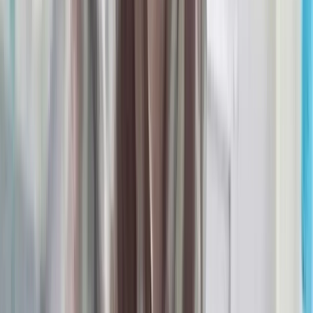
হাসিনা-কামাল-জিয়াউলের সম্পৃক্ততা
পেয়েছে তদন্ত সংস্থা
০৮ আগস্ট, ২০২৬ ২০:০৫
বঙ্গোপসাগরে জেলের জালে ধরা
পড়ল 'হলুদ সোনালি বাটা'