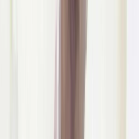
সিভিল সার্জনকে বদলি
০৯ আগস্ট, ২০২৬ ১৩:৩৯