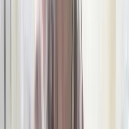
বরিশালে বিপুলসংখ্যক দেশীয়
অস্ত্রসহ ২ যুবক আটক, পালিয়ে
গেলেন মূলহোতা সৈকত
০৮ আগস্ট, ২০২৬ ২৩:২৯