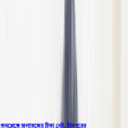
বরিশাল
ভোলা
ঝালকাঠি
বরগুনা
পিরোজপুর
পটুয়াখালী
রাজনীতি
খেলাধুলা
বিনোদন
জাতীয়
Open menu
This is the News Sidebar
খুঁজুন
সাধারণ সংবাদ
শিরোনাম
মপ্লেক্সে জলাতঙ্কের টিকা নেই, চাঁদপুরের