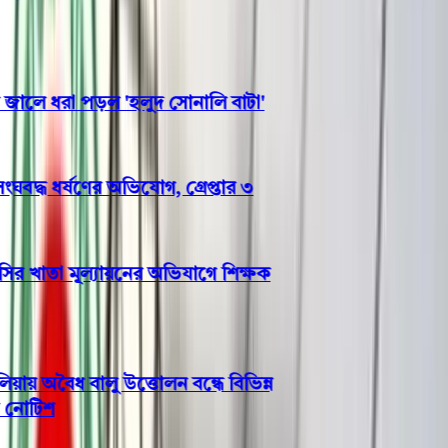
লে ধরা পড়ল 'হলুদ সোনালি বাটা'
দ্ধ ধর্ষণের অভিযোগ, গ্রেপ্তার ৩
 খাতা মূল্যায়নের অভিযাগে শিক্ষক
 অবৈধ বালু উত্তোলন বন্ধে বিভিন্ন
োটিশ