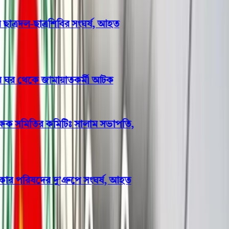
াত্রদল-ছাত্রশিবির সংঘর্ষ, আহত
র ঘর থেকে জামায়াতকর্মী আটক
্ষক সমিতির কমিটিঃ সালাম সভাপতি,
পরিষদের দু’গ্রুপে সংঘর্ষ, আহত