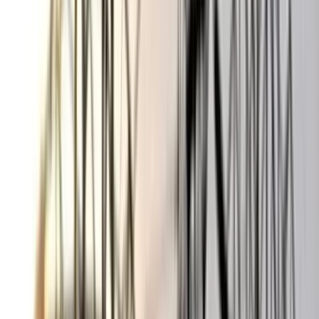
মেয়রের ইমেজ যে কোনো সময় ম্লান করে দিতে পারে বিতর্কিত
কর্মকান্ডের মধ্যদিয়ে। এক্ষেত্রে তাদের ওপর বিশেষ খেয়াল দিতে হবে,
যারা দল বদল করে বিএনপি-জামায়াত থেকে এসেছে।
মহলটি বলছেন, সিটি নির্বাচনের মাসখানেক আগে থেকে বর্তমান সিটি
মেয়র সাদিক আব্দুল্লাহ অনেকটা অন্তর্ধানে চলে যাওয়ার পরে বরিশালে
ক্ষমতাসী দলের নেতাকর্মীদের সৃষ্ট বেশ কয়েকটি ঘটনা বিশেষ করে
ব্যবসাপ্রতিষ্ঠান-ঘাট-বাজার দখল, চাঁদাবাজি এবং মারামারিতে রক্তপাত
নেতিবাচক রাজনীতি জানান দিচ্ছে, যা এমপি বা নতুন মেয়র কেউ সমর্থন
করেন না। কিন্তু তারপরেও একের পর এক এই ধরনের ঘটনা ঘটেই চলছে,
অনুঘটকরা জনপ্রতিনিধিদের নাম সামনে রেখে এসব সন্ত্রাসী কর্মকান্ড
করায় ভুক্তভোগীরা আইনের আশ্রয় নিতেও সাহস পাচ্ছেন না। আবার
জনপ্রতিনিধিরাই মিডিয়ার সামনে আনুষ্ঠানিক বলছেন, দখলবাজ বা
সন্ত্রাসকে প্রশ্রয় দেওয়া হবে না।
তাহলে প্রশ্ন থেকে যাচ্ছে, বরিশালে গত দুই মাসে যে দখল পাল্টা দখলের
খবর সংবাদমাধ্যমে এসেছে, তা কী ভিত্তিহীন বা অবান্তর? আবার যারা এসব
সন্ত্রাসী কর্মকান্ড যারা করছেন তারা কী আইনে উর্ধ্বে, আইনশৃঙ্খলা
বাহিনীও যে তাদের বিরুদ্ধে ব্যবস্থাগ্রহণ করছে না (!)
এক্ষেত্রে সুশীলমহলে অভিমত হচ্ছে, কর্নেল এবং খোকন
সেরনিয়াবাতকেই এই রাজনৈতিক সন্ত্রাস রুখে দিতে হবে এবং তাদের