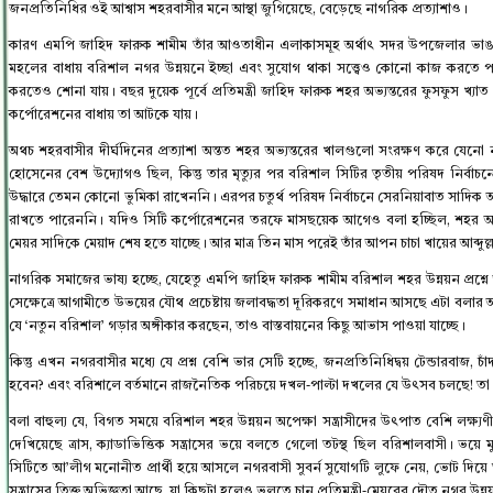
জনপ্রতিনিধির ওই আশ্বাস শহরবাসীর মনে আস্থা জুগিয়েছে, বেড়েছে নাগরিক প্রত্যাশাও।
কারণ এমপি জাহিদ ফারুক শামীম তাঁর আওতাধীন এলাকাসমূহ অর্থাৎ সদর উপজেলার ভাঙনর
মহলের বাধায় বরিশাল নগর উন্নয়নে ইচ্ছা এবং সুযোগ থাকা সত্ত্বেও কোনো কাজ করতে পারে
করতেও শোনা যায়। বছর দুয়েক পূর্বে প্রতিমন্ত্রী জাহিদ ফারুক শহর অভ্যন্তরের ফুসফুস খ্য
কর্পোরেশনের বাধায় তা আটকে যায়।
অথচ শহরবাসীর দীর্ঘদিনের প্রত্যাশা অন্তত শহর অভ্যন্তরের খালগুলো সংরক্ষণ করে যে
হোসেনের বেশ উদ্যোগও ছিল, কিন্তু তার মৃত্যুর পর বরিশাল সিটির তৃতীয় পরিষদ নির্বা
উদ্ধারে তেমন কোনো ভুমিকা রাখেননি। এরপর চতুর্থ পরিষদ নির্বাচনে সেরনিয়াবাত সাদিক আব্
রাখতে পারেননি। যদিও সিটি কর্পোরেশনের তরফে মাসছয়েক আগেও বলা হচ্ছিল, শহর অভ্যন্
মেয়র সাদিকে মেয়াদ শেষ হতে যাচ্ছে। আর মাত্র তিন মাস পরেই তাঁর আপন চাচা খায়ের আব্দু
নাগরিক সমাজের ভাষ্য হচ্ছে, যেহেতু এমপি জাহিদ ফারুক শামীম বরিশাল শহর উন্নয়ন প্র
সেক্ষেত্রে আগামীতে উভয়ের যৌথ প্রচেষ্টায় জলাবদ্ধতা দূরিকরণে সমাধান আসছে এটা বলার 
যে ‘নতুন বরিশাল’ গড়ার অঙ্গীকার করছেন, তাও বাস্তবায়নের কিছু আভাস পাওয়া যাচ্ছে।
কিন্তু এখন নগরবাসীর মধ্যে যে প্রশ্ন বেশি ভার সেটি হচ্ছে, জনপ্রতিনিধিদ্বয় টেন্ডারবাজ,
হবেন? এবং বরিশালে বর্তমানে রাজনৈতিক পরিচয়ে দখল-পাল্টা দখলের যে উৎসব চলছে! তা নি
বলা বাহুল্য যে, বিগত সময়ে বরিশাল শহর উন্নয়ন অপেক্ষা সন্ত্রাসীদের উৎপাত বেশি লক্
দেখিয়েছে ত্রাস, ক্যাডাভিত্তিক সন্ত্রাসের ভয়ে বলতে গেলো তটস্থ ছিল বরিশালবাসী। ভয়ে
সিটিতে আ’লীগ মনোনীত প্রার্থী হয়ে আসলে নগরবাসী সুবর্ন সুযোগটি লুফে নেয়, ভোট দ
সন্ত্রাসের তিক্ত অভিজ্ঞতা আছে, যা কিছুটা হলেও ভুলতে চান প্রতিমন্ত্রী-মেয়রের দৌত নগর উন্