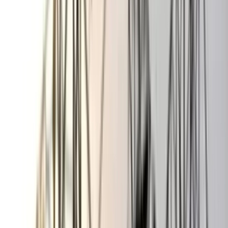
সন্ত্রাসের তিক্ত অভিজ্ঞতা আছে, যা কিছুটা হলেও ভুলতে চান প্রতিমন্ত্রী-
মেয়রের দৌত নগর উন্নয়নে।
অভিজ্ঞমহলের ব্যাখ্যা-বিশ্লেষণ হচ্ছে, অতীত থেকে শিক্ষা নিতে হবে
‘ক্যাডারভিত্তিক’ রাজনীতি করে কোনো জনপ্রতিনিধি তাদের চেয়ার
বেশিদিন ধরে রাখতে পারেননি, যার প্রমাণ ইতিমধ্যে বরিশালের মানুষ
পেয়েছেন। কিন্তু এরপরেও সুযোগ-সন্ধানী একটি অংশ থাকে তারা
সার্বক্ষণিক নিজেস্ব স্বার্থ সংরক্ষণের ধান্দায় ব্যস্ত, এরাই মূলত সমাজ এবং
রাজনীতির বিষফোঁড়া। তাদের অবস্থান বিগত সময়েও বিদ্যমান ছিল,
এখনও আছে। যার দরুণ অনেকে ক্লিন ইমেজের জনপ্রতিনিধি জাহিদ
ফারুক এবং খোকন সেরনিয়াবাতের দিতে আঙ্গুল তুলতে সাহস দেখাবেন।
আবার দলীয় ঘরানার বিরোধীরা পরিবেশ-পরিস্থিতি দেখছেন এবং হাসছেন,
কেউ কেউ দিচ্ছেন উস্কানিও।
রাজনৈতিক বোদ্ধাদের অভিমত হচ্ছে, স্বচ্ছ-সৎ মানসিকতার জনপ্রতিনিধি
জাহিদ ফারুক এবং খোকনকে বিতর্কিত করতে দলীয় ঘরানার একটি অংশ
মরিয়া হয়ে আছে। তারা সর্বদা চাইছেন কোনো কোনো ইস্যু তৈরি করে এই
দুজনকে কী ভাবে ঝামেলায় মধ্যে ফেলা যায়। এসব বিষয় নিয়ে বরিশালের
রাজনৈতিক অঙ্গন থেকে শুরু করে চায়ের দোকানে চর্চা শোনা যাচ্ছে।
ফলে উভয় রাজনৈতিকের লক্ষ্য-উদ্দেশ হবে নিজেদের সতর্কতার সাথে
পথা চলা এবং কর্মী-সমর্থকদের টেন্ডারবাজি, চাঁদাবাজি এবং কোনো
প্রকার সন্ত্রাসী কর্মকান্ড থেকে বিরত রাখা। কারণ তারা প্রতিমন্ত্রী ও নয়া