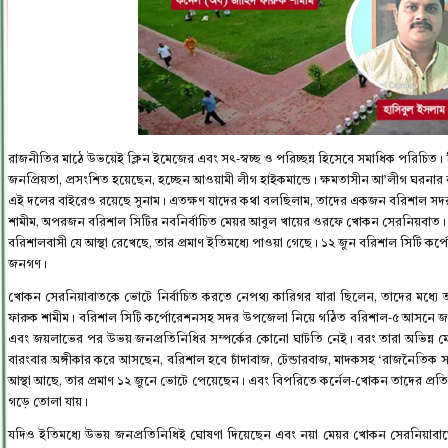
রাজনীতির মাঠে উভয়েই ক্লিন ইমেজের এবং সৎ-স্বচ্ছ ও পরিচ্ছন্ন হিসেবে সমাধিক পরিচিত।
জনপ্রিয়তা, প্রসংশিত হয়েছেন, হচ্ছেন আওয়ামী লীগ হাইকমান্ডে। ক্ষমতাসীন আ’লীগ ঘরনা
এই দলের বাইরেও রয়েছে সুনাম। এতক্ষণ যাদের কথা বলছিলাম, তাদের একজন বরিশাল সদর আসন
শামীম, অপরজন বরিশাল সিটির নবনির্বাচিত মেয়র আবুল খায়ের ওরফে খোকন সেরনিয়বাত। নয়
বরিশালবাসী যে আস্থা রেখেছে, তার প্রমাণ ইতিমধ্যে পাওয়া গেছে। ১২ জুন বরিশাল সিটি কর্
জনগণ।
খোকন সেরনিয়াবাতকে ভোটে নির্বাচিত করতে নেপথ্য কারিগর যারা ছিলেন, তাদের মধ্যে 
ফারুক শামীম। বরিশাল সিটি কর্পোরেশনসহ সদর উপজেলা নিয়ে গঠিত বরিশাল-৫ আসনে জ
এবং জয়লাভের পর উভয় জনপ্রতিনিধির সম্পর্কের কোনো ঘাটতি নেই। বরং তারা অভিন্ন মেরুতে
বারংবার অঙ্গীকার করে আসছেন, বরিশাল হবে চাঁদাবাজ, টেন্ডারবাজ, মাদকসহ ‘রাজনৈতিক সন্ত
আস্থা আছে, তার প্রমাণ ১২ জুনে ভোটে পেয়েছেন। এবং বিপরিতে কর্নেল-খোকন তাদের প্রতিশ্রুত
গড়ে তোলা যায়।
যদিও ইতিমধ্যে উভয় জনপ্রতিনিধিই ঘোষণা দিয়েছেন এবং নয়া মেয়র খোকন সেরনিয়াবাতের