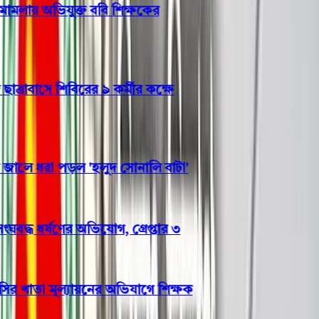
মলায় অভিযুক্ত ববি শিক্ষকের
াবাসে শিবিরের ৯ কর্মীর কক্ষে
লে ধরা পড়ল 'হলুদ সোনালি বাটা'
দ্ধ ধর্ষণের অভিযোগ, গ্রেপ্তার ৩
 খাতা মূল্যায়নের অভিযাগে শিক্ষক