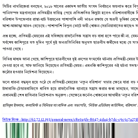
সিটির নাগরিকেরা বলছেন, ২০১৮ সালের একাদশ জাতীয় সংসদ নির্বাচনে জয়লাভ করে বিপ
পানিসম্পদ মন্ত্রণালয়ের প্রতিমন্ত্রীর দায়িত্ব পেয়ে প্রতিশ্রুতির কিছুটা হলেও বরিশ
বরিশাল উপজেলার রাস্তা-ঘাট উন্নয়নের পাশাপাশি নদী ভাঙন রক্ষায় যে অগ্রণী ভুমিক
আশা-আকাঙ্খা আরও বেড়েছে। পাশাপাশি বিপুল ভোটে জয়ী খোকন সেরনিয়াবাতের কাছেও তার প
প্রশ্ন হচ্ছে, প্রতিমন্ত্রী-মেয়রের এই সদিচ্ছায় রাজনৈতিক সন্ত্রাস বড় বাধা হতে পারে কী 
সর্বশেষ কাশিপুরে গত দুদিন পূর্বে দুই জনপ্রতিনিধির অনুগত ছাত্রলীগ কর্মীদের মধ্যে যে 
পাওয়া গেছে।
বিভিন্ন মাধ্যম জানা গেছে, কাশিপুরে ছাত্রলীগের দুই গ্রুপের সংঘর্ষের ঘটনায় প্রতিমন্ত্রী
দেওয়া হবে না, সাফ জানিয়ে দিয়েছেন প্রতিমন্ত্রী-মেয়র। এমনকি কাশিপুরের ওই ঘটনা তদন্ত
কঠোর হওয়ার নির্দেশনা দিয়েছেন।
ফলে ধারনা বদ্ধমূল হয়ে ওঠে যে প্রতিমন্ত্রী-মেয়রের ‘নতুন বরিশাল’ গড়ার ক্ষেত্রে যারা 
চাঁদাবাজি-টেন্ডারবাজিতে ধাবিত হয়ে রাজনৈতিক ব্যানারে সন্ত্রাস করার কথা ভাবছেন, ত
প্রধানমন্ত্রী শেখ হাসিনার নির্দেশনাও অনুরুপ। সেক্ষেত্রে কর্নেল-খোকনের আগামীর ‘নতুন বর
হাসিবুল ইসলাম, কলামিস্ট ও সিনিয়র সাংবাদিক এবং সভাপতি, ‘নিউজ এডিটরস্ কাউন্সিল, বরিশাল’
নিউজ লিংক : http://62.72.12.193
/general-news/c8e0a5fe-8047-4da4-b7dc-c9c5c7a271