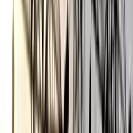
বিভিন্ন মাধ্যম জানা গেছে, কাশিপুরে ছাত্রলীগের দুই গ্রুপের সংঘর্ষের
ঘটনায় প্রতিমন্ত্রী-মেয়র উভয়েই হার্ডলাইনে আছেন। এ ধরনের ঘটনা
আগামীতে কোনো প্রকার প্রশ্রয় দেওয়া হবে না, সাফ জানিয়ে দিয়েছেন
প্রতিমন্ত্রী-মেয়র। এমনকি কাশিপুরের ওই ঘটনা তদন্ত করে দোষীদের
বিরুদ্ধে আইনগত ব্যবস্থাগ্রহণ করতে তারা দুজনেই পুলিশকে কঠোর
হওয়ার নির্দেশনা দিয়েছেন।
ফলে ধারনা বদ্ধমূল হয়ে ওঠে যে প্রতিমন্ত্রী-মেয়রের ‘নতুন বরিশাল’ গড়ার
ক্ষেত্রে যারা বড় বাধা হয়ে উঠবে তাদের ভবিষ্যৎ অন্ধকার! আর যারা দখল
পাল্টা দখল এবং চাঁদাবাজি-টেন্ডারবাজিতে ধাবিত হয়ে রাজনৈতিক ব্যানারে
সন্ত্রাস করার কথা ভাবছেন, তাদের অবস্থা আরও করুন হতে পারে।
আওয়ামী লীগ সভানেত্রী ‘মানবতার মা’ প্রধানমন্ত্রী শেখ হাসিনার
নির্দেশনাও অনুরুপ। সেক্ষেত্রে কর্নেল-খোকনের আগামীর ‘নতুন বরিশাল’
যে শান্তিময় হবে তা আর অস্বীকার করার সুযোগ থাকছে না।
হাসিবুল ইসলাম, কলামিস্ট ও সিনিয়র সাংবাদিক এবং সভাপতি, ‘নিউজ
এডিটরস্ কাউন্সিল, বরিশাল’।
আরও পড়ুন: