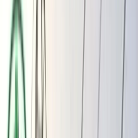
ভোলার মেঘনা-তেঁতুলিয়ায় অবৈধ বালু
উত্তোলন বন্ধে বিভিন্ন সরকারি দপ্তরে আইনি
নোটিশ
অতিরিক্ত বিলের অভিযোগকে অস্বীকার করছে
বিদ্যুৎ বিভাগ
শুক্রবার, ০৭ আগস্ট ২০২৬
২৩ শ্রাবণ ১৪৩৩ বঙ্গাব্দ