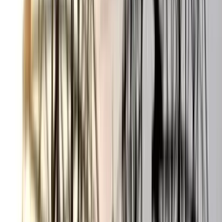
দুজনের সদিচ্ছাও আছে, তারা পারবেনও। তবে এটা সময়ের ব্যাপার, কারণ
বরিশাল সিটির মেয়র এখনও মেয়র সাদিক আব্দুল্লাহ। বরিশাল সিটির
মসনদে বসতে খোকন সেরনিয়াবাতের অপেক্ষা করতে হচ্ছে তিন মাসের
অধিক সময়। হয়তো তিনি দায়িত্বভার গ্রহণের পরপরই রাজনৈতিক সন্ত্রাস
দমনে যে অঙ্গীকার করেছেন, তা বাস্তবায়নে উদ্যোগী হবেন।
সিটির নাগরিকেরা বলছেন, ২০১৮ সালের একাদশ জাতীয় সংসদ নির্বাচনে
জয়লাভ করে বিপুল ভোটে এমপি নির্বাচিত হয়ে জাহিদ ফারুক শামীম
একই সাথে সরকারের পানিসম্পদ মন্ত্রণালয়ের প্রতিমন্ত্রীর দায়িত্ব পেয়ে
প্রতিশ্রুতির কিছুটা হলেও বরিশালবাসীকে দিয়েছেন। বিশেষ করে তিনি
(বরিশাল ৫ আসন) সদর আসনের আওতাধীন বরিশাল উপজেলার রাস্তা-
ঘাট উন্নয়নের পাশাপাশি নদী ভাঙন রক্ষায় যে অগ্রণী ভুমিকা রেখেছেন,
তা সর্বমহলে আলোচিত এবং আলোড়িত। ফলে তার কাছে জনগণের
আশা-আকাঙ্খা আরও বেড়েছে। পাশাপাশি বিপুল ভোটে জয়ী খোকন
সেরনিয়াবাতের কাছেও তার প্রতিশ্রুতির বাস্তবায়ন চাইছেন জনতা।
প্রশ্ন হচ্ছে, প্রতিমন্ত্রী-মেয়রের এই সদিচ্ছায় রাজনৈতিক সন্ত্রাস বড় বাধা
হতে পারে কী না, যেমনটি হয়েছে সাবেক সফল মেয়র প্রয়াত শওকত
হোসেন হিরনের মৃত্যুর পরে। সর্বশেষ কাশিপুরে গত দুদিন পূর্বে দুই
জনপ্রতিনিধির অনুগত ছাত্রলীগ কর্মীদের মধ্যে যে সংঘাত-রক্তপাত হলো
তা রাজনীতির ইতিবাচক ধারা বলে মনে হচ্ছে না, মন্তব্য পাওয়া গেছে।