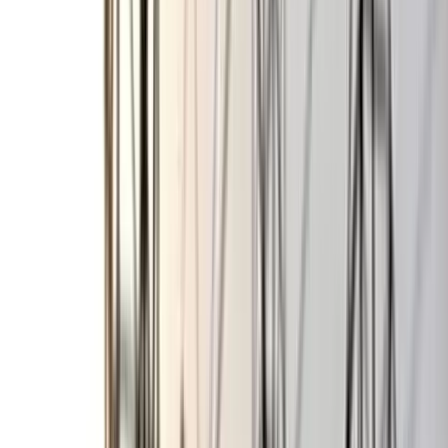
কারণ এমপি জাহিদ ফারুক শামীম তাঁর আওতাধীন এলাকাসমূহ অর্থাৎ
সদর উপজেলার ভাঙনরোধসহ মানুষের ভাগ্যোন্নয়নে যথেষ্ট ভুমিকা
রাখলেও প্রভাবশালী একটি মহলের বাধায় বরিশাল নগর উন্নয়নে ইচ্ছা
এবং সুযোগ থাকা সত্ত্বেও কোনো কাজ করতে পারেননি। এনিয়ে
প্রতিমন্ত্রীকে আলোচনার প্রাক্কালে ক্ষেত্র বিশেষ আফসোস করতেও শোনা
যায়। বছর দুয়েক পূর্বে প্রতিমন্ত্রী জাহিদ ফারুক শহর অভ্যন্তরের ফুসফুস
খ্যাত ৬টি খাল সংরক্ষণ করাসহ পানিপ্রবাহ স্বাভাবিক করতে উদ্যোগ
নিলে সিটি কর্পোরেশনের বাধায় তা আটকে যায়।
অথচ শহরবাসীর দীর্ঘদিনের প্রত্যাশা অন্তত শহর অভ্যন্তরের খালগুলো
সংরক্ষণ করে যেনো নগরকে জলাবদ্ধতামুক্ত করা হয়। এনিয়ে সাবেক
সফল সিটি মেয়র শওকত হোসেনের বেশ উদ্যোগও ছিল, কিন্তু তার
মৃত্যুর পর বরিশাল সিটির তৃতীয় পরিষদ নির্বাচনে বিএনপি নেতা আহসান
হাবিব কামাল মেয়র নির্বাচিত হলে, তিনিও খাল উদ্ধারে তেমন কোনো
ভুমিকা রাখেননি। এরপর চতুর্থ পরিষদ নির্বাচনে সেরনিয়াবাত সাদিক
আব্দুল্লাহ মেয়র নির্বাচিত হলে তিনিও খালগুলো উদ্ধারে ভূমিকা রাখেননি,
বা রাখতে পারেননি। যদিও সিটি কর্পোরেশনের তরফে মাসছয়েক আগেও
বলা হচ্ছিল, শহর অভ্যন্তরের খালগুলো উদ্ধারে প্রকল্প চলমান আছে,
কিন্তু এই বলাবলির মধ্যে মেয়র সাদিকে মেয়াদ শেষ হতে যাচ্ছে। আর
মাত্র তিন মাস পরেই তাঁর আপন চাচা খায়ের আব্দুল্লাহ সিটির মসনদে
বসবেন।