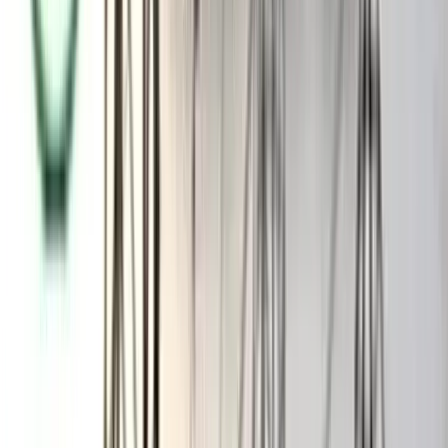
রাজনীতির মাঠে উভয়েই ক্লিন ইমেজের এবং সৎ-স্বচ্ছ ও পরিচ্ছন্ন হিসেবে
সমাধিক পরিচিত। বিপরিতে উভয়ে বরিশালের স্থানীয় রাজনীতিতে
স্বল্পসময়ে পেয়েছেন বেশ জনপ্রিয়তা, প্রসংশিত হয়েছেন, হচ্ছেন আওয়ামী
লীগ হাইকমান্ডে। ক্ষমতাসীন আ’লীগ ঘরনার রাজনৈতিক এবং
জনপ্রতিনিধি হলেও উন্নয়ন কর্মকান্ডের বদৌলতে তাদের এই দলের
বাইরেও রয়েছে সুনাম। এতক্ষণ যাদের কথা বলছিলাম, তাদের একজন
বরিশাল সদর আসনের এমপি পানিসম্পদ প্রতিমন্ত্রী কর্নেল (অবসরপ্রাপ্ত)
জাহিদ ফারুক শামীম, অপরজন বরিশাল সিটির নবনির্বাচিত মেয়র আবুল
খায়ের ওরফে খোকন সেরনিয়বাত। নয়া এই মেয়র এখন পর্যন্ত বিসিসির
দায়িত্বভার গ্রহণ না করলেও তার ওপর বরিশালবাসী যে আস্থা রেখেছে,