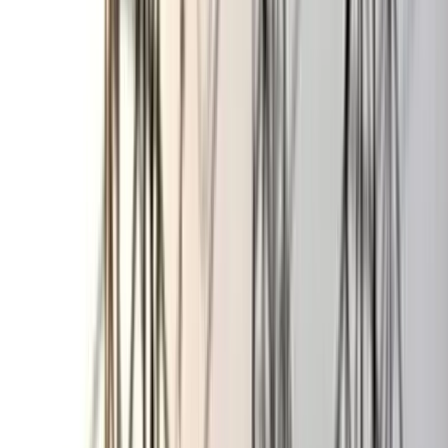
নাগরিক সমাজের ভাষ্য হচ্ছে, যেহেতু এমপি জাহিদ ফারুক শামীম
বরিশাল শহর উন্নয়ন প্রশ্নে আন্তরিক আছেন এবং নতুন মেয়র খোকন
সেরনিয়বাতেরও অঙ্গীকার আছে, সেক্ষেত্রে আগামীতে উভয়ের যৌথ
প্রচেষ্টায় জলাবদ্ধতা দূরিকরণে সমাধান আসছে এটা বলার অপেক্ষা নেই।
সৎ-স্বচ্ছ এবং ক্লিন ইমেজের এই দুই জনপ্রতিনিধি আগামীতে যে ‘নতুন
বরিশাল’ গড়ার অঙ্গীকার করছেন, তাও বাস্তবায়নের কিছু আভাস পাওয়া
যাচ্ছে।
কিন্তু এখন নগরবাসীর মধ্যে যে প্রশ্ন বেশি ভার সেটি হচ্ছে,
জনপ্রতিনিধিদ্বয় টেন্ডারবাজ, চাঁদাবাজ, মাদক ও রাজনৈতিক সন্ত্রাসমুক্ত
‘নতুন বরিশাল’ গড়তে কতটা সফল হবেন? এবং বরিশালে বর্তমানে
রাজনৈতিক পরিচয়ে দখল-পাল্টা দখলের যে উৎসব চলছে! তা নিয়ন্ত্রণে
কাজ শুরু করছেন, না কী করবেন।
বলা বাহুল্য যে, বিগত সময়ে বরিশাল শহর উন্নয়ন অপেক্ষা সন্ত্রাসীদের
উৎপাত বেশি লক্ষ্যণীয় ছিল। রাজনৈতিক আশ্রয়-প্রশ্রয়ে একটি অংশ
নিজের আখের গুছিয়েছে, দেখিয়েছে ত্রাস, ক্যাডাভিত্তিক সন্ত্রাসের ভয়ে
বলতে গেলো তটস্থ ছিল বরিশালবাসী। ভয়ে মুখ না খুললেন, আশায় ছিল
পরিবর্তনের। আবুল খায়ের আব্দুল্লাহ বরিশাল সিটিতে আ’লীগ মনোনীত
প্রার্থী হয়ে আসলে নগরবাসী সুবর্ন সুযোগটি লুফে নেয়, ভোট দিয়ে তাকে
নগরপিতার আসনে বসিয়েছেন। কিন্তু শহরবাসীর অতীত রাজনৈতিক