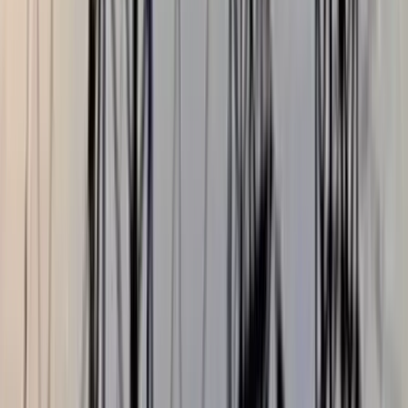
বঙ্গোপসাগরে জেলের জালে ধরা
পড়ল 'হলুদ সোনালি বাটা'
০৬ আগস্ট, ২০২৬ ১৩:৫৪