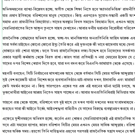
অভিজ্ঞমহলের ব্যাখ্যা-বিশ্লেষণ হচ্ছে, অতীত থেকে শিক্ষা নিতে হবে ‘ক্যাডারভিত্তিক’ র
যার প্রমাণ ইতিমধ্যে বরিশালের মানুষ পেয়েছেন। কিন্তু এরপরেও সুযোগ-সন্ধানী একটি অংশ থাকে
সমাজ এবং রাজনীতির বিষফোঁড়া। তাদের অবস্থান বিগত সময়েও বিদ্যমান ছিল, এখনও আছে
সেরনিয়াবাতের দিতে আঙ্গুল তুলতে সাহস দেখাবেন। আবার দলীয় ঘরানার বিরোধীরা পরিবেশ
রাজনৈতিক বোদ্ধাদের অভিমত হচ্ছে, স্বচ্ছ-সৎ মানসিকতার জনপ্রতিনিধি জাহিদ ফারুক
তারা সর্বদা চাইছেন কোনো কোনো ইস্যু তৈরি করে এই দুজনকে কী ভাবে ঝামেলায় মধ্যে ফেল
দোকানে চর্চা শোনা যাচ্ছে। ফলে উভয় রাজনৈতিকের লক্ষ্য-উদ্দেশ হবে নিজেদের সতর্কতার
প্রকার সন্ত্রাসী কর্মকান্ড থেকে বিরত রাখা। কারণ তারা প্রতিমন্ত্রী ও নয়া মেয়রের ইমেজ যে
তাদের ওপর বিশেষ খেয়াল দিতে হবে, যারা দল বদল করে বিএনপি-জামায়াত থেকে এসেছে।
মহলটি বলছেন, সিটি নির্বাচনের মাসখানেক আগে থেকে বর্তমান সিটি মেয়র সাদিক আব্দুল্লাহ 
সৃষ্ট বেশ কয়েকটি ঘটনা বিশেষ করে ব্যবসাপ্রতিষ্ঠান-ঘাট-বাজার দখল, চাঁদাবাজি এবং মারা
কেউ সমর্থন করেন না। কিন্তু তারপরেও একের পর এক এই ধরনের ঘটনা ঘটেই চলছে, অনুঘট
ভুক্তভোগীরা আইনের আশ্রয় নিতেও সাহস পাচ্ছেন না। আবার জনপ্রতিনিধিরাই মিডিয়ার সামনে 
তাহলে প্রশ্ন থেকে যাচ্ছে, বরিশালে গত দুই মাসে যে দখল পাল্টা দখলের খবর সংবাদমাধ্যমে এসে
করছেন তারা কী আইনে উর্ধ্বে, আইনশৃঙ্খলা বাহিনীও যে তাদের বিরুদ্ধে ব্যবস্থাগ্রহণ করছে না (
এক্ষেত্রে সুশীলমহলে অভিমত হচ্ছে, কর্নেল এবং খোকন সেরনিয়াবাতকেই এই রাজনৈতিক সন্
তবে এটা সময়ের ব্যাপার, কারণ বরিশাল সিটির মেয়র এখনও মেয়র সাদিক আব্দুল্লাহ। বর
মাসের অধিক সময়। হয়তো তিনি দায়িত্বভার গ্রহণের পরপরই রাজনৈতিক সন্ত্রাস দমনে যে অঙ্গ