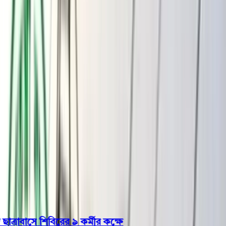
বরিশাল
ভোলা
ঝালকাঠি
বরগুনা
পিরোজপুর
পটুয়াখালী
রাজনীতি
খেলাধুলা
বিনোদন
জাতীয়
Open menu
This is the News Sidebar
খুঁজুন
সাধারণ সংবাদ
শিরোনাম
াবাসে শিবিরের ৯ কর্মীর কক্ষে