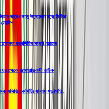
 অবৈধ বালু উত্তোলন বন্ধে বিভিন্ন
োটিশ
াত্রদল-ছাত্রশিবির সংঘর্ষ, আহত
র ঘর থেকে জামায়াতকর্মী আটক
্ষক সমিতির কমিটিঃ সালাম সভাপতি,