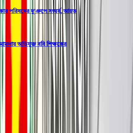
পরিষদের দু’গ্রুপে সংঘর্ষ, আহত
মলায় অভিযুক্ত ববি শিক্ষকের
কলাম
কর্নেল-খোকনের ‘নতুন বরিশাল’
হোক, রাজনৈতিক সন্ত্রাসমুক্ত!, এটাই
শহরবাসীর প্রত্যাশা