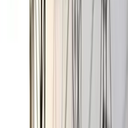
তার প্রমাণ ইতিমধ্যে পাওয়া গেছে। ১২ জুন বরিশাল সিটি কর্পোরেশনের
পঞ্চম মেয়াদের নির্বাচনে তাকে বিপুল ভোটে নির্বাচিত করেছে জনগণ।
খোকন সেরনিয়াবাতকে ভোটে নির্বাচিত করতে নেপথ্য কারিগর যারা
ছিলেন, তাদের মধ্যে অন্যতম একজন বরিশাল সদর আসনের এমপি
পানিসম্পদ প্রতিমন্ত্রী জাহিদ ফারুক শামীম। বরিশাল সিটি কর্পোরেশনসহ
সদর উপজেলা নিয়ে গঠিত বরিশাল-৫ আসনে জনপ্রতিনিধি তিনি। খোকন
সেরনিয়াবাতকে নিয়ে ভোটের মাঠে নামার আগে এবং জয়লাভের পর
উভয় জনপ্রতিনিধির সম্পর্কের কোনো ঘাটতি নেই। বরং তারা অভিন্ন
মেরুতেই অবস্থান করছেন। তারা দুজনেই নির্বাচন পূর্বাপর স্থানীয়
বাসিন্দাদের বারংবার অঙ্গীকার করে আসছেন, বরিশাল হবে চাঁদাবাজ,
টেন্ডারবাজ, মাদকসহ ‘রাজনৈতিক সন্ত্রাসমুক্ত একটি শহর’। তাদের এই
প্রতিশ্রুতির প্রতি বরিশাল শহরবাসীর যে আস্থা আছে, তার প্রমাণ ১২ জুনে
ভোটে পেয়েছেন। এবং বিপরিতে কর্নেল-খোকন তাদের প্রতিশ্রুতি রক্ষায়
অভীষ্ট লক্ষে এগিয়ে চলছেন, কী ভাবে সন্ত্রাসমুক্ত বরিশাল নগরী গড়ে
তোলা যায়।
যদিও ইতিমধ্যে উভয় জনপ্রতিনিধিই ঘোষণা দিয়েছেন এবং নয়া মেয়র
খোকন সেরনিয়াবাতের নির্বাচনী ইশতেহারেও প্রতিশ্রুতি ছিল তিনি ‘নতুন
বরিশাল’ গড়বেন। জনপ্রতিনিধির ওই আশ্বাস শহরবাসীর মনে আস্থা
জুগিয়েছে, বেড়েছে নাগরিক প্রত্যাশাও।