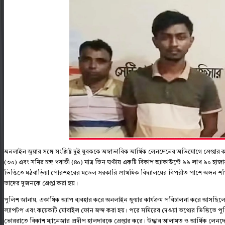
অনলাইন জুয়ার সঙ্গে সংশ্লিষ্ট দুই যুবককে অস্বাভাবিক আর্থিক লেনদেনের অভিযোগে গ্রেপ্তা
(৩০) এবং সমির চন্দ্র খরাতী (৪০) মাত্র তিন ঘণ্টায় একটি বিকাশ অ্যাকাউন্টে ৯৯ লাখ ৯০
ভিত্তিতে মঠবাড়িয়া পৌরশহরের মডেল সরকারি প্রাথমিক বিদ্যালয়ের বিপরীত পাশে অঙ্গন শপ
তাদের দুজনকে গ্রেপ্তা করা হয়।
পুলিশ জানায়, একাধিক অ্যাপ ব্যবহার করে অনলাইন জুয়ার কার্যক্রম পরিচালনা করে আসছিলেন 
ল্যাপটপ এবং কয়েকটি মোবাইল ফোন জব্দ করা হয়। পরে সমিরের দেওয়া তথ্যের ভিত্তিতে প
ভোররাতে বিকাশ ম্যানেজার প্রদীপ হালদারকে গ্রেপ্তার করে। উদ্ধার আলামত ও আর্থিক লেনদ