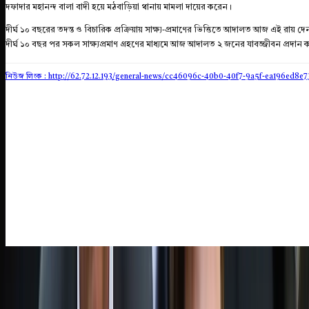
দফাদার মহানন্দ বালা বাদী হয়ে মঠবাড়িয়া থানায় মামলা দায়ের করেন।
দীর্ঘ ১০ বছরের তদন্ত ও বিচারিক প্রক্রিয়ায় সাক্ষ্য-প্রমাণের ভিত্তিতে আদালত আজ এই রায়
দীর্ঘ ১০ বছর পর সকল সাক্ষ্যপ্রমাণ গ্রহণের মাধ্যমে আজ আদালত ২ জনের যাবজ্জীবন প্রদান
নিউজ লিংক : http://62.72.12.193
/general-news/cc46096c-40b0-40f7-9a5f-ea196ed8e7