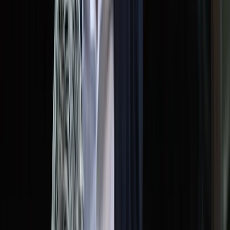
সালাহউদ্দিন আহমদকে গুম: শেখ হাসিনা-
কামাল-জিয়াউলের সম্পৃক্ততা পেয়েছে তদন্ত
সংস্থা
মারা গেলেন মেসির বাবা হোর্হে মেসি
শনিবার, ০৮ আগস্ট ২০২৬
২৪ শ্রাবণ ১৪৩৩ বঙ্গাব্দ