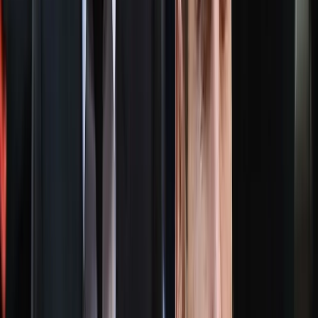
আদালত আজ এই রায় দেন। এ বিষয়ে নারী-শিশু পিপি অ্যাডভোকেট
নূরুল ইসলাম সরদার বলেন, দীর্ঘ ১০ বছর পর সকল সাক্ষ্যপ্রমাণ গ্রহণের
মাধ্যমে আজ আদালত ২ জনের যাবজ্জীবন প্রদান করেছে।
আরও পড়ুন: