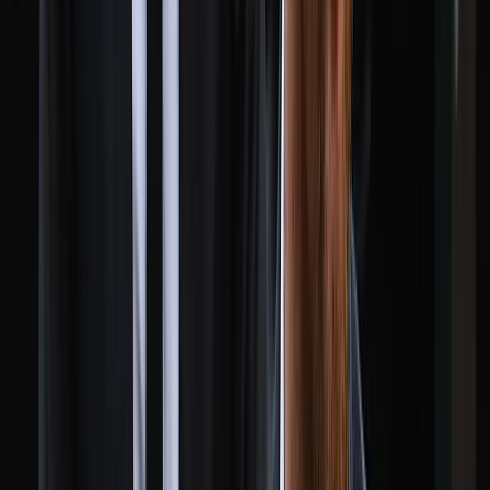
সালাহউদ্দিন আহমদকে গুম: শেখ
হাসিনা-কামাল-জিয়াউলের সম্পৃক্ততা
পেয়েছে তদন্ত সংস্থা
০৮ আগস্ট, ২০২৬ ২০:০৫