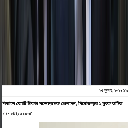
২৫ জুলাই, ২০২৬ ১২:৪৩
শেয়ার
প্রিন্ট এন্ড সেভ
২৫ জুলাই, ২০২৬ ১২
বিকাশে কোটি টাকার সন্দেহজনক লেনদেন, পিরোজপুরে ২ যুবক আটক
বরিশালটাইমস রিপোর্ট