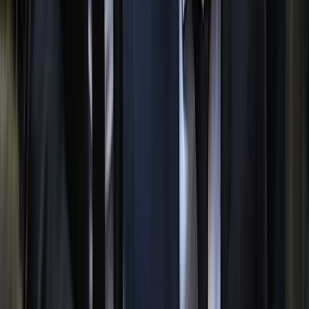
লেনদেন, পিরোজপুরে ২ যুবক
আটক
বরিশালটাইমস রিপোর্ট
২৫ জুলাই, ২০২৬ ১২:৪৩