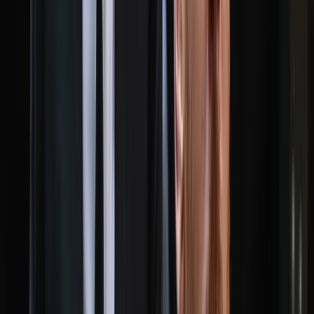
বরিশালে বিপুলসংখ্যক দেশীয়
অস্ত্রসহ ২ যুবক আটক, পালিয়ে
গেলেন মূলহোতা সৈকত