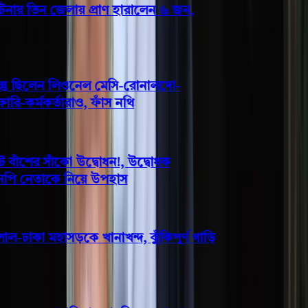
ায় তিন জেলায় প্রাণ হারালেন ৬ জন,
্তু ছিলেন লিওনেল মেসি-রোনালদো-
-কর্মকর্তারাও, ফাঁস নথি
ঁশের সাঁকো উদ্বোধন!, উদ্বোধক
নপি নেতাকে নিয়ে উপহাস
ল-ঢাকা মহাসড়কে খানাখন্দ, ঝুঁকিপূর্ণ গাড়ি