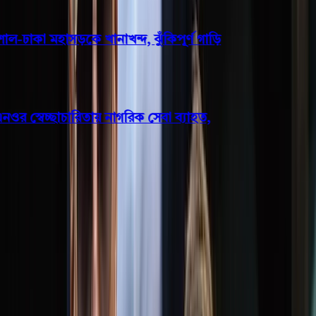
ল-ঢাকা মহাসড়কে খানাখন্দ, ঝুঁকিপূর্ণ গাড়ি
 স্বেচ্ছাচারিতায় নাগরিক সেবা ব্যাহত,
পিরোজপুর
পিরোজপুরে শিশু ধর্ষণ মামলায়
নারীসহ ২ জনের যাবজ্জীবন