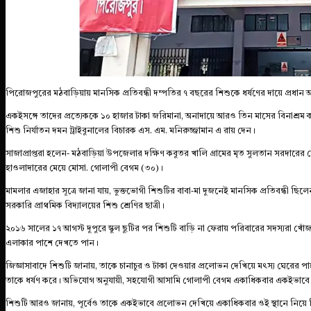
পিরোজপুরের মঠবাড়িয়ায় মানসিক প্রতিবন্ধী দম্পতির ৭ বছরের শিশুকে ধর্ষণের দায়ে প্রধা
একইসঙ্গে তাদের প্রত্যেককে ১০ হাজার টাকা জরিমানা, অনাদায়ে আরও তিন মাসের বিনাশ্রম ক
শিশু নির্যাতন দমন ট্রাইবুনালের বিচারক এস. এম. মনিরুজ্জামান এ রায় দেন।
সাজাপ্রাপ্তরা হলেন- মঠবাড়িয়া উপজেলার দক্ষিণ কবুতর খালি গ্রামের মৃত সুলতান সরদ
হাওলাদারের মেয়ে মোসা. গোলাপী বেগম (৩০)।
মামলার এজাহার সূত্রে জানা যায়, ভুক্তভোগী শিশুটির বাবা-মা দুজনেই মানসিক প্রতিবন্ধী ছিলেন
সরকারি প্রাথমিক বিদ্যালয়ের শিশু শ্রেণির ছাত্রী।
২০১৬ সালের ১৭ আগস্ট দুপুরে স্কুল ছুটির পর শিশুটি বাড়ি না ফেরায় পরিবারের সদস্যরা খোঁজা
এলাকার পাশে দেখতে পান।
জিজ্ঞাসাবাদে শিশুটি জানায়, তাকে চানাচুর ও টাকা দেওয়ার প্রলোভন দেখিয়ে মৎস্য ঘেরের 
তাকে ধর্ষণ করে। অভিযোগ অনুযায়ী, সহযোগী আসামি গোলাপী বেগম একাধিকবার একইভাবে 
শিশুটি আরও জানায়, পূর্বেও তাকে একইভাবে প্রলোভন দেখিয়ে একাধিকবার ওই স্থানে নিয়ে গ