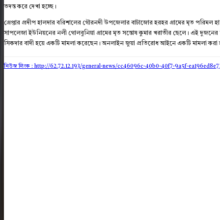
তদন্ত করে দেখা হচ্ছে।
গ্রেপ্তার প্রদীপ হালদার বরিশালের গৌরনদী উপজেলার বাটাজোর হরহর গ্রামের মৃত পরিমল 
সাপলেজা ইউনিয়নের নলী গোলবুনিয়া গ্রামের মৃত সন্তোষ কুমার খরাতীর ছেলে। এই দুজনের 
সিকদার বাদী হয়ে একটি মামলা করেছেন। অনলাইন জুয়া প্রতিরোধ আইনে একটি মামলা করা হয়ে
নিউজ লিংক : http://62.72.12.193
/general-news/cc46096c-40b0-40f7-9a5f-ea196ed8e7