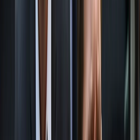
পিরোজপুরের মঠবাড়িয়ায় মানসিক প্রতিবন্ধী দম্পতির ৭ বছরের শিশুকে
ধর্ষণের দায়ে প্রধান আসামি ও তার সহযোগীকে যাবজ্জীবন সশ্রম কারাদণ্ড
দিয়েছেন আদালত।
একইসঙ্গে তাদের প্রত্যেককে ১০ হাজার টাকা জরিমানা, অনাদায়ে আরও
তিন মাসের বিনাশ্রম কারাদণ্ড দেওয়া হয়েছে। বৃহস্পতিবার (১৪ মে) দুপুরে
পিরোজপুরের নারী ও শিশু নির্যাতন দমন ট্রাইবুনালের বিচারক এস. এম.
মনিরুজ্জামান এ রায় দেন।
সাজাপ্রাপ্তরা হলেন- মঠবাড়িয়া উপজেলার দক্ষিণ কবুতর খালি গ্রামের মৃত
সুলতান সরদারের ছেলে মো. নজরুল ইসলাম সরদার (৩৫) ও একই
এলাকার মৃত মোসলেম হাওলাদারের মেয়ে মোসা. গোলাপী বেগম