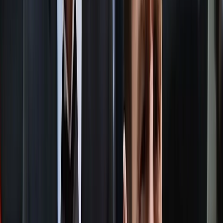
(৩০)।
মামলার এজাহার সূত্রে জানা যায়, ভুক্তভোগী শিশুটির বাবা-মা দুজনেই
মানসিক প্রতিবন্ধী ছিলেন এবং ভিক্ষাবৃত্তির মাধ্যমে জীবিকা নির্বাহ
করতেন। শিশুটি স্থানীয় একটি সরকারি প্রাথমিক বিদ্যালয়ের শিশু শ্রেণির
ছাত্রী।
২০১৬ সালের ১৭ আগস্ট দুপুরে স্কুল ছুটির পর শিশুটি বাড়ি না ফেরায়
পরিবারের সদস্যরা খোঁজাখুঁজি শুরু করেন। পরে তার খালা ও প্রতিবেশীরা
তাকে স্কুল সংলগ্ন এলাকার পাশে দেখতে পান।
জিজ্ঞাসাবাদে শিশুটি জানায়, তাকে চানাচুর ও টাকা দেওয়ার প্রলোভন
দেখিয়ে মৎস্য ঘেরের পাহারা ঘরে নিয়ে যাওয়া হয়। সেখানে প্রধান আসামি
নজরুল ইসলাম সরদার তাকে ধর্ষণ করে। অভিযোগ অনুযায়ী, সহযোগী
আসামি গোলাপী বেগম একাধিকবার একইভাবে শিশুটিকে সেখানে নিয়ে
যায় এবং ঘটনার সহায়তা করে।
শিশুটি আরও জানায়, পূর্বেও তাকে একইভাবে প্রলোভন দেখিয়ে
একাধিকবার ওই স্থানে নিয়ে গিয়ে ধর্ষণের ঘটনা ঘটে। ঘটনার পর ২০১৬
সালের ২৭ আগস্ট স্থানীয় দফাদার মহানন্দ বালা বাদী হয়ে মঠবাড়িয়া
থানায় মামলা দায়ের করেন।
দীর্ঘ ১০ বছরের তদন্ত ও বিচারিক প্রক্রিয়ায় সাক্ষ্য-প্রমাণের ভিত্তিতে