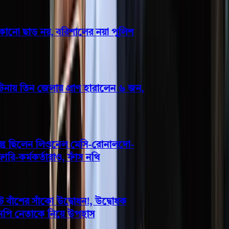
নো ছাড় নয়, বরিশালের নয়া পুলিশ
ায় তিন জেলায় প্রাণ হারালেন ৬ জন,
্তু ছিলেন লিওনেল মেসি-রোনালদো-
-কর্মকর্তারাও, ফাঁস নথি
ঁশের সাঁকো উদ্বোধন!, উদ্বোধক
নপি নেতাকে নিয়ে উপহাস