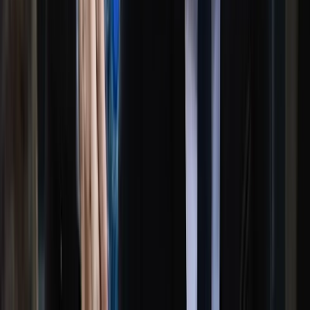
অনলাইন জুয়ার সঙ্গে সংশ্লিষ্ট দুই যুবককে অস্বাভাবিক আর্থিক লেনদেনের
অভিযোগে গ্রেপ্তার করেছে পিরোজপুরের মঠবাড়িয়া থানা পুলিশ। পুলিশের
দাবি, প্রদীপ হালদার (৩০) এবং সমির চন্দ্র খরাতী (৪০) মাত্র তিন ঘণ্টায়
একটি বিকাশ অ্যাকাউন্টে ৯৯ লাখ ৯০ হাজার ৪৫২ টাকা লেনদেন