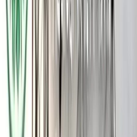
অটোরিকশার সঙ্গে মুখোমুখি সংঘর্ষ হয়। এতে ঘটনাস্থলেই মারিয়া
আক্তারের মৃত্যু হয়। দুর্ঘটনায় আহত হাওয়া বেগম ও রাসেলকে উদ্ধার
করে পিরোজপুর জেলা হাসপাতালে নেওয়া হয়।
পিরোজপুর জেলা হাসপাতালের কর্তব্যরত চিকিৎসক অতনু হালদার
বলেন, সড়ক দুর্ঘটনায় আহত তিনজনকে জেলা হাসপাতালে আনা
হয়েছে। তবে কলেজশিক্ষার্থী আগেই মারা গেছে। হাওয়া বেগম নামে নারী
রোগীকে উন্নত চিকিৎসার জন্য স্থানান্তর করা হয়েছে।
পিরোজপুর সদর থানার ভারপ্রাপ্ত কর্মকর্তা (ওসি) মো. শরিফুল ইসলাম
বলেন, পুলিশ ঘটনাস্থল পরিদর্শন করেছে। বাসটিকে আটক করা হয়েছে।
এ বিষয়ে আইনগত ব্যবস্থা প্রক্রিয়াধীন।
আফতাব উদ্দিন কলেজ পরিচালনা পর্ষদের সভাপতি সাইদুল ইসলাম
কিসমত বলেন, ‘সড়ক দুর্ঘটনায় ইন্টার প্রথম বর্ষের শিক্ষার্থীর মৃত্যুতে
গভীর শোক ও দুঃখ প্রকাশ করছি।’ পাশাপাশি সড়কের নিরাপত্তা
জোরদারের দাবি জানান তিনি।
আরও পড়ুন: