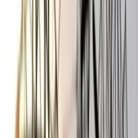
অভিযোগ, গ্রেপ্তার ৩
০৬ আগস্ট, ২০২৬ ১৩:৪৭