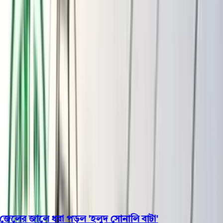
বরিশাল
ভোলা
ঝালকাঠি
বরগুনা
পিরোজপুর
পটুয়াখালী
রাজনীতি
খেলাধুলা
বিনোদন
জাতীয়
Open menu
This is the News Sidebar
খুঁজুন
সাধারণ সংবাদ
শিরোনাম
লের জালে ধরা পড়ল 'হলুদ সোনালি বাটা'