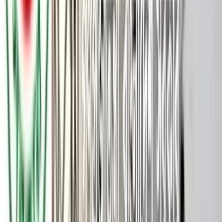
পিরোজপুর-বরিশাল আঞ্চলিক মহাসড়কে বাস ও অটোরিকশার মুখোমুখি
সংঘর্ষে এক কলেজছাত্রী নিহত হয়েছেন। এ ঘটনায় আহত হয়েছেন আরও
দুজন।
বৃহস্পতিবার (৪ জুন) দুপুর ১২টার দিকে পিরোজপুর সদর উপজেলার
ডুমুরিতলা এলাকায় এ দুর্ঘটনা ঘটে। নিহত মারিয়া আক্তার (১৮) আফতাব
উদ্দিন কলেজের একাদশ শ্রেণির শিক্ষার্থী। তিনি বানেশ্বরপুর এলাকার
আবুল কালামের মেয়ে।
আহতরা হলেন মারিয়ার মা হাওয়া বেগম (৪৫) এবং অটোরিকশাচালক
রাসেল (৩৫)। তাঁদের বাড়িও একই এলাকায়।
প্রত্যক্ষদর্শীরা জানান, বরিশাল থেকে ছেড়ে আসা একটি লোকাল বাস
ডুমুরিতলা এলাকায় পৌঁছালে বিপরীত দিক থেকে আসা একটি