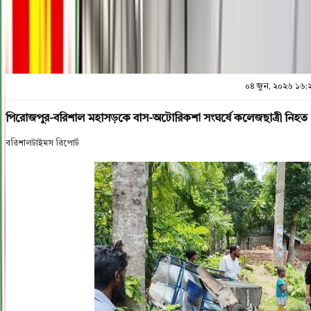
০৪ জুন, ২০২৬ ১৬:
পিরোজপুর-বরিশাল মহাসড়কে বাস-অটোরিকশা সংঘর্ষে কলেজছাত্রী নিহত
বরিশালটাইমস রিপোর্ট