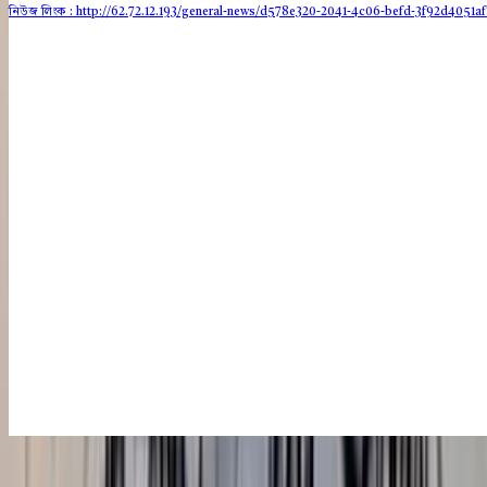
নিউজ লিংক : http://62.72.12.193
/general-news/d578e320-2041-4c06-befd-3f92d4051af