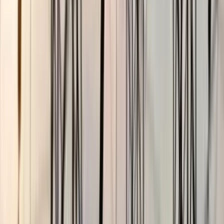
ভোলার মেঘনা-তেঁতুলিয়ায় অবৈধ
বালু উত্তোলন বন্ধে বিভিন্ন সরকারি
দপ্তরে আইনি নোটিশ
০৫ আগস্ট, ২০২৬ ১৯:৫৯
বিকাশে কোটি টাকার সন্দেহজনক
লেনদেন, পিরোজপুরে ২ যুবক
আটক