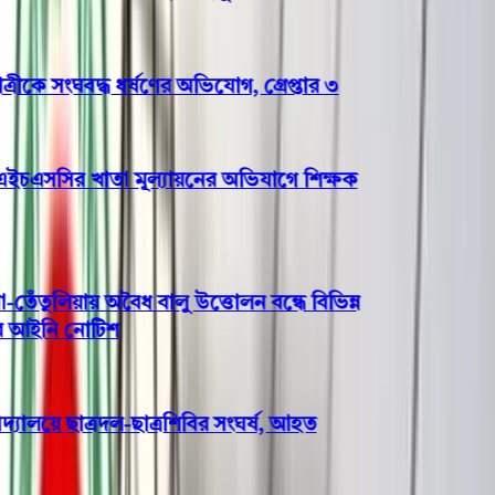
কে সংঘবদ্ধ ধর্ষণের অভিযোগ, গ্রেপ্তার ৩
চএসসির খাতা মূল্যায়নের অভিযাগে শিক্ষক
তুলিয়ায় অবৈধ বালু উত্তোলন বন্ধে বিভিন্ন
আইনি নোটিশ
যালয়ে ছাত্রদল-ছাত্রশিবির সংঘর্ষ, আহত