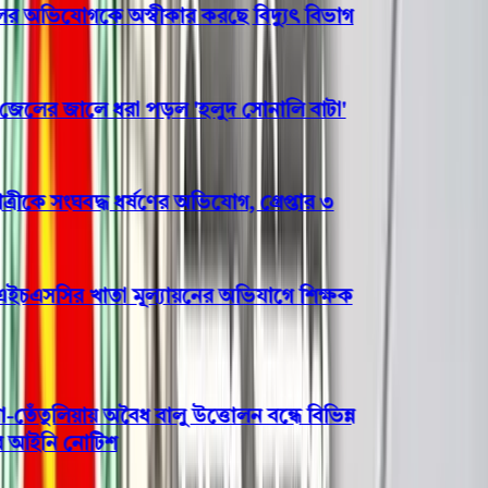
অভিযোগকে অস্বীকার করছে বিদ্যুৎ বিভাগ
লের জালে ধরা পড়ল 'হলুদ সোনালি বাটা'
কে সংঘবদ্ধ ধর্ষণের অভিযোগ, গ্রেপ্তার ৩
চএসসির খাতা মূল্যায়নের অভিযাগে শিক্ষক
তুলিয়ায় অবৈধ বালু উত্তোলন বন্ধে বিভিন্ন
আইনি নোটিশ