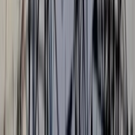
অনলাইন জুয়ার সঙ্গে সংশ্লিষ্ট দুই যুবককে অস্বাভাবিক আর্থিক লেনদেনের
অভিযোগে গ্রেপ্তার করেছে পিরোজপুরের মঠবাড়িয়া থানা পুলিশ। পুলিশের
দাবি, প্রদীপ হালদার (৩০) এবং সমির চন্দ্র খরাতী (৪০) মাত্র তিন ঘণ্টায়
একটি বিকাশ অ্যাকাউন্টে ৯৯ লাখ ৯০ হাজার ৪৫২ টাকা লেনদেন
করেছেন। বৃহস্পতিবার রাতে গোপন সংবাদের ভিত্তিতে মঠবাড়িয়া
পৌরশহরের মডেল সরকারি প্রাথমিক বিদ্যালয়ের বিপরীত পাশে অঙ্গন
শপিং সেন্টারের দ্বিতীয় তলায় অবস্থিত একটি বিকাশ অফিসে অভিযান
চালিয়ে তাদের দুজনকে গ্রেপ্তা করা হয়।
পুলিশ জানায়, একাধিক অ্যাপ ব্যবহার করে অনলাইন জুয়ার কার্যক্রম