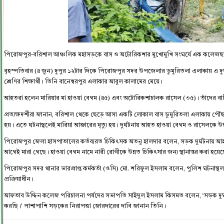
পিরোজপুর-বরিশাল আঞ্চলিক মহাসড়কে বাস ও অটোরিকশার মুখোমুখি সংঘর্ষে এক কলেজছ
বৃহস্পতিবার (৪ জুন) দুপুর ১২টার দিকে পিরোজপুর সদর উপজেলার ডুমুরিতলা এলাকায় এ দ
শ্রেণির শিক্ষার্থী। তিনি বানেশ্বরপুর এলাকার আবুল কালামের মেয়ে।
আহতরা হলেন মারিয়ার মা হাওয়া বেগম (৪৫) এবং অটোরিকশাচালক রাসেল (৩৫)। তাঁদের 
প্রত্যক্ষদর্শীরা জানান, বরিশাল থেকে ছেড়ে আসা একটি লোকাল বাস ডুমুরিতলা এলাকায় পৌঁ
হয়। এতে ঘটনাস্থলেই মারিয়া আক্তারের মৃত্যু হয়। দুর্ঘটনায় আহত হাওয়া বেগম ও রাসেলকে
পিরোজপুর জেলা হাসপাতালের কর্তব্যরত চিকিৎসক অতনু হালদার বলেন, সড়ক দুর্ঘটনায়
আগেই মারা গেছে। হাওয়া বেগম নামে নারী রোগীকে উন্নত চিকিৎসার জন্য স্থানান্তর করা হয়ে
পিরোজপুর সদর থানার ভারপ্রাপ্ত কর্মকর্তা (ওসি) মো. শরিফুল ইসলাম বলেন, পুলিশ ঘটনাস্
প্রক্রিয়াধীন।
আফতাব উদ্দিন কলেজ পরিচালনা পর্ষদের সভাপতি সাইদুল ইসলাম কিসমত বলেন, ‘সড়ক দুর্ঘটনায় ই
করছি।’ পাশাপাশি সড়কের নিরাপত্তা জোরদারের দাবি জানান তিনি।