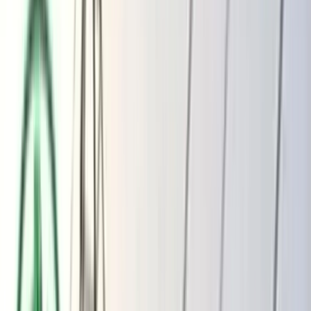
ভোলার মেঘনা-তেঁতুলিয়ায় অবৈধ বালু
উত্তোলন বন্ধে বিভিন্ন সরকারি দপ্তরে আইনি
নোটিশ
অতিরিক্ত বিলের অভিযোগকে অস্বীকার করছে
বিদ্যুৎ বিভাগ
বৃহস্পতিবার, ০৬ আগস্ট ২০২৬
২২ শ্রাবণ ১৪৩৩ বঙ্গাব্দ