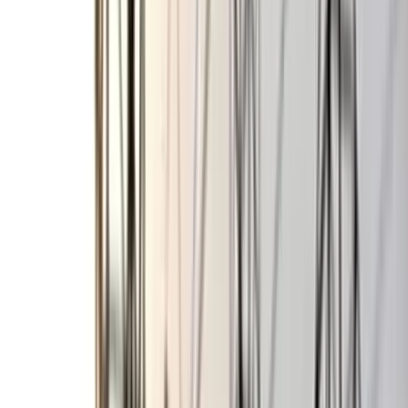
বঙ্গোপসাগরে জেলের জালে ধরা
পড়ল 'হলুদ সোনালি বাটা'
০৬ আগস্ট, ২০২৬ ১৩:৫৪