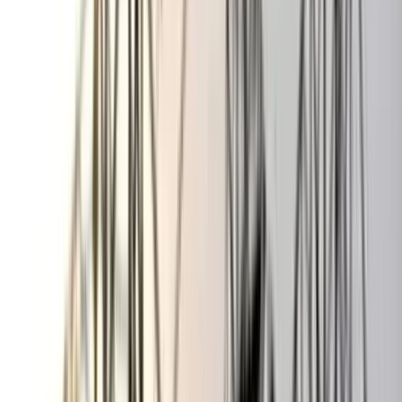
বঙ্গোপসাগরে জেলের জালে ধরা
পড়ল 'হলুদ সোনালি বাটা'