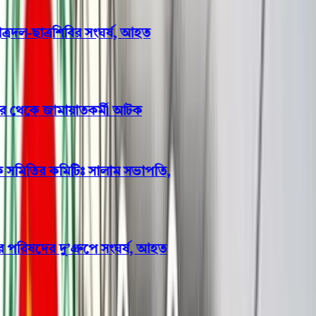
রদল-ছাত্রশিবির সংঘর্ষ, আহত
ঘর থেকে জামায়াতকর্মী আটক
 সমিতির কমিটিঃ সালাম সভাপতি,
ষদের দু’গ্রুপে সংঘর্ষ, আহত