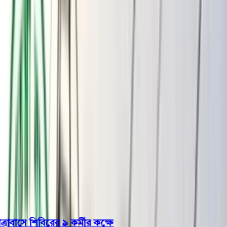
বরিশাল
ভোলা
ঝালকাঠি
বরগুনা
পিরোজপুর
পটুয়াখালী
রাজনীতি
খেলাধুলা
বিনোদন
জাতীয়
Open menu
This is the News Sidebar
খুঁজুন
সাধারণ সংবাদ
শিরোনাম
াসে শিবিরের ৯ কর্মীর কক্ষে