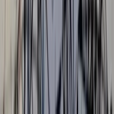
পটুয়াখালীর কুয়াকাটা সংলগ্ন বঙ্গোপসাগরের গভীর সমুদ্রে জেলের জালে
ধরা পড়েছে হলুদ সোনালি বাটা (Yellow Goatfish) নামে একটি
সামুদ্রিক মাছ। মঙ্গলবার গভীর রাতে এফবি জারিফ-৪ ট্রলারে মাছটি ধরা
পড়ে। বুধবার (৫ আগস্ট) সকালে অন্যান্য মাছের সঙ্গে এটি আলিপুর মৎস্য
বন্দরে আনা হলে কৌতূহলী মানুষের ভিড় জমে যায়। মাছটি স্থানীয়দেয়
কাছে সোনালি বাটা বা তোতা বাটা নামেও পরিচিত।
জানা যায়, আসাদ মাঝির জালে মাছটি ধরা পড়ে। পরে মাছটি আলিপুর
মৎস্য বন্দরের মায়ের দোয়া ফিস গদিতে নিয়ে আসা হলে এর উজ্জ্বল
হলুদ-সোনালি রঙ ও আকর্ষণীয় গঠনের কারণে স্থানীয় মাছ ব্যবসায়ী,
জেলে ও সাধারণ মানুষ মাছটি এক নজর দেখতে ভিড় করেন।
এর আগেও কুয়াকাটা উপকূলের গভীর সমুদ্র থেকে বিভিন্ন সময়ে বিরল ও
ভিন্ন প্রজাতির একাধিক সামুদ্রিক মাছ ধরা পড়েছে, যা সামুদ্রিক
জীববৈচিত্র্যের সমৃদ্ধিরই ইঙ্গিত বহন করে।