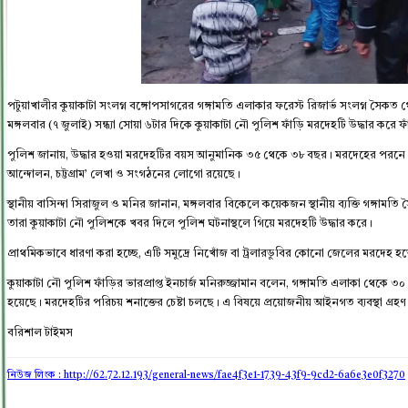
পটুয়াখালীর কুয়াকাটা সংলগ্ন বঙ্গোপসাগরের গঙ্গামতি এলাকার ফরেস্ট রিজার্ভ সংলগ্ন সৈকত
মঙ্গলবার (৭ জুলাই) সন্ধ্যা সোয়া ৬টার দিকে কুয়াকাটা নৌ পুলিশ ফাঁড়ি মরদেহটি উদ্ধার করে 
পুলিশ জানায়, উদ্ধার হওয়া মরদেহটির বয়স আনুমানিক ৩৫ থেকে ৩৮ বছর। মরদেহের পরনে ছিল ক
আন্দোলন, চট্টগ্রাম’ লেখা ও সংগঠনের লোগো রয়েছে।
স্থানীয় বাসিন্দা সিরাজুল ও মনির জানান, মঙ্গলবার বিকেলে কয়েকজন স্থানীয় ব্যক্তি গঙ
তারা কুয়াকাটা নৌ পুলিশকে খবর দিলে পুলিশ ঘটনাস্থলে গিয়ে মরদেহটি উদ্ধার করে।
প্রাথমিকভাবে ধারণা করা হচ্ছে, এটি সমুদ্রে নিখোঁজ বা ট্রলারডুবির কোনো জেলের মরদেহ হ
কুয়াকাটা নৌ পুলিশ ফাঁড়ির ভারপ্রাপ্ত ইনচার্জ মনিরুজ্জামান বলেন, গঙ্গামতি এলাকা থেকে
হয়েছে। মরদেহটির পরিচয় শনাক্তের চেষ্টা চলছে। এ বিষয়ে প্রয়োজনীয় আইনগত ব্যবস্থা গ্রহণ
বরিশাল টাইমস
নিউজ লিংক : http://62.72.12.193
/general-news/fae4f3e1-1739-43f9-9cd2-6a6e3e0f3270