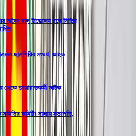
ৈধ বালু উত্তোলন বন্ধে বিভিন্ন
িশ
রদল-ছাত্রশিবির সংঘর্ষ, আহত
ঘর থেকে জামায়াতকর্মী আটক
 সমিতির কমিটিঃ সালাম সভাপতি,