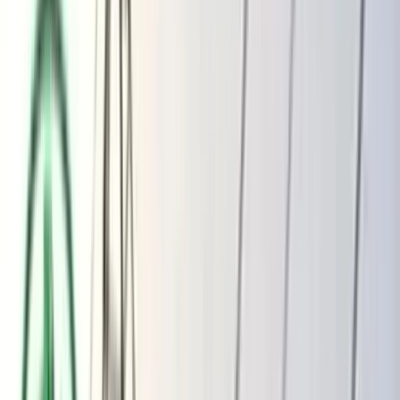
ভোলার মেঘনা-তেঁতুলিয়ায় অবৈধ বালু
উত্তোলন বন্ধে বিভিন্ন সরকারি দপ্তরে আইনি
নোটিশ
অতিরিক্ত বিলের অভিযোগকে অস্বীকার করছে
বিদ্যুৎ বিভাগ
শুক্রবার, ০৭ আগস্ট ২০২৬
২৩ শ্রাবণ ১৪৩৩ বঙ্গাব্দ