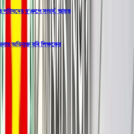
ষদের দু’গ্রুপে সংঘর্ষ, আহত
ায় অভিযুক্ত ববি শিক্ষকের
পটুয়াখালী
কুয়াকাটার সৈকতে যুবকের
অর্ধগলিত মরদেহ উদ্ধার