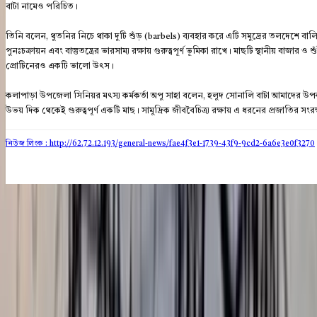
বাটা নামেও পরিচিত।
তিনি বলেন, থুতনির নিচে থাকা দুটি শুঁড় (barbels) ব্যবহার করে এটি সমুদ্রের তলদেশে বালি ও
পুনঃচক্রায়ন এবং বাস্তুতন্ত্রের ভারসাম্য রক্ষায় গুরুত্বপূর্ণ ভূমিকা রাখে। মাছটি স্থানীয় বাজার ও
প্রোটিনেরও একটি ভালো উৎস।
কলাপাড়া উপজেলা সিনিয়র মৎস্য কর্মকর্তা অপু সাহা বলেন, হলুদ সোনালি বাটা আমাদের উপ
উভয় দিক থেকেই গুরুত্বপূর্ণ একটি মাছ। সামুদ্রিক জীববৈচিত্র্য রক্ষায় এ ধরনের প্রজাতির
নিউজ লিংক : http://62.72.12.193
/general-news/fae4f3e1-1739-43f9-9cd2-6a6e3e0f3270