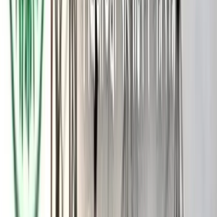
স্থানীয় ব্যক্তি গঙ্গামতি সৈকতে গোসল করতে গিয়ে পানিতে ভাসমান
মরদেহটি দেখতে পান। পরে তারা কুয়াকাটা নৌ পুলিশকে খবর দিলে
পুলিশ ঘটনাস্থলে গিয়ে মরদেহটি উদ্ধার করে।
প্রাথমিকভাবে ধারণা করা হচ্ছে, এটি সমুদ্রে নিখোঁজ বা ট্রলারডুবির
কোনো জেলের মরদেহ হতে পারে। তবে বিষয়টি নিশ্চিত হওয়া যায়নি।
কুয়াকাটা নৌ পুলিশ ফাঁড়ির ভারপ্রাপ্ত ইনচার্জ মনিরুজ্জামান বলেন,
গঙ্গামতি এলাকা থেকে ৩০ থেকে ৩৮ বছর বয়সী এক অজ্ঞাত যুবকের
অর্ধগলিত মরদেহ উদ্ধার করা হয়েছে। মরদেহটির পরিচয় শনাক্তের চেষ্টা
চলছে। এ বিষয়ে প্রয়োজনীয় আইনগত ব্যবস্থা গ্রহণ করা হবে।
বরিশাল টাইমস
আরও পড়ুন: