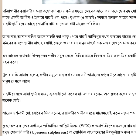
পটুয়াখালীর কুয়াকাটা সংলগ্ন বঙ্গোপসাগরের গভীর সমুদ্রে জেলের জালে ধরা পড়েছে হলুদ সোন
রাতে এফবি জারিফ-৪ ট্রলারে মাছটি ধরা পড়ে। বুধবার (৫ আগস্ট) সকালে অন্যান্য মাছের সঙ
মাছটি স্থানীয়দেয় কাছে সোনালি বাটা বা তোতা বাটা নামেও পরিচিত।
জানা যায়, আসাদ মাঝির জালে মাছটি ধরা পড়ে। পরে মাছটি আলিপুর মৎস্য বন্দরের মায়ের 
গঠনের কারণে স্থানীয় মাছ ব্যবসায়ী, জেলে ও সাধারণ মানুষ মাছটি এক নজর দেখতে ভিড় কর
এর আগেও কুয়াকাটা উপকূলের গভীর সমুদ্র থেকে বিভিন্ন সময়ে বিরল ও ভিন্ন প্রজাতির একাধিক সা
বহন করে।
ট্রলার মাঝি আসাদ বলেন, গভীর সমুদ্রে মাছ ধরার সময় এটি আমাদের জালে উঠে আসে। মাছ
মানুষ দেখতে আসে।
মাছটি দেখতে আসা স্থানীয় মৎস্য ব্যবসায়ী মো. রুবেল হাওলাদার বলেন, এত সুন্দর রঙের 
অনেক ছোট।
আরেক দর্শনার্থী মো. সোহেল মিয়া বলেন, কুয়াকাটার গভীর সমুদ্রে মাঝেমধ্যেই নতুন নতুন 
ব্লু অ্যাকশন ফান্ডের অর্থায়নে পরিচালিত ডাব্লিউসিএস (WCS) ও ওয়ার্ল্ডফিশের সমন্বয়ে বাস্ত
হলুদ সোনালি বাটা (Upeneus sulphureus) বা গোটফিশ বাংলাদেশের উপকূলীয় অঞ্চল ও বঙ্গোপ