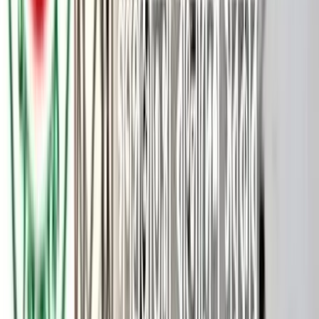
ছবি: সংগৃহীত
পটুয়াখালীর কুয়াকাটা সংলগ্ন বঙ্গোপসাগরের গঙ্গামতি এলাকার ফরেস্ট
রিজার্ভ সংলগ্ন সৈকত থেকে অর্ধগলিত অবস্থায় এক যুবকের মরদেহ উদ্ধার
করেছে নৌ পুলিশ। মঙ্গলবার (৭ জুলাই) সন্ধ্যা সোয়া ৬টার দিকে
কুয়াকাটা নৌ পুলিশ ফাঁড়ি মরদেহটি উদ্ধার করে ফাঁড়িতে নিয়ে যায়।
পুলিশ জানায়, উদ্ধার হওয়া মরদেহটির বয়স আনুমানিক ৩৫ থেকে ৩৮
বছর। মরদেহের পরনে ছিল কালো প্যান্ট ও সাদা গেঞ্জি। গেঞ্জিতে
‘বাংলাদেশ ইসলামী যুব আন্দোলন, চট্টগ্রাম’ লেখা ও সংগঠনের লোগো
রয়েছে।
স্থানীয় বাসিন্দা সিরাজুল ও মনির জানান, মঙ্গলবার বিকেলে কয়েকজন