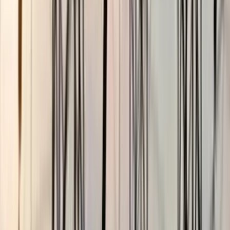
ছাত্রকে দিয়ে এইচএসসির খাতা
মূল্যায়নের অভিযাগে শিক্ষক রিপন
বরখাস্ত
০৫ আগস্ট, ২০২৬ ২০:২৪
বঙ্গোপসাগরে জেলের জালে ধরা
পড়ল 'হলুদ সোনালি বাটা'