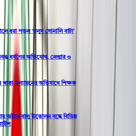
ধরা পড়ল 'হলুদ সোনালি বাটা'
ধ ধর্ষণের অভিযোগ, গ্রেপ্তার ৩
তা মূল্যায়নের অভিযাগে শিক্ষক
ৈধ বালু উত্তোলন বন্ধে বিভিন্ন
িশ