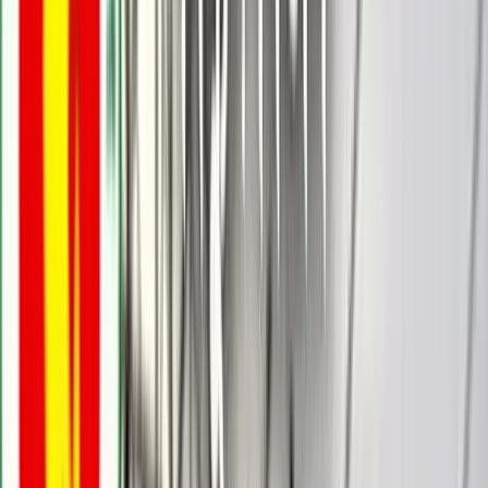
কাজী সাঈদ, কুয়াকাটা
০৮ জুলাই, ২০২৬ ১৭:৪২
০৮ জুলাই, ২০২৬ ১৭:৪২
শেয়ার