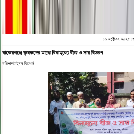
প্রিন্ট এন্ড সেভ
১৬ অক্টোবর, ২০২৫ ১
বাকেরগঞ্জে কৃষকদের মাঝে বিনামূল্যে বীজ ও সার বিতরণ
বরিশালটাইমস রিপোর্ট