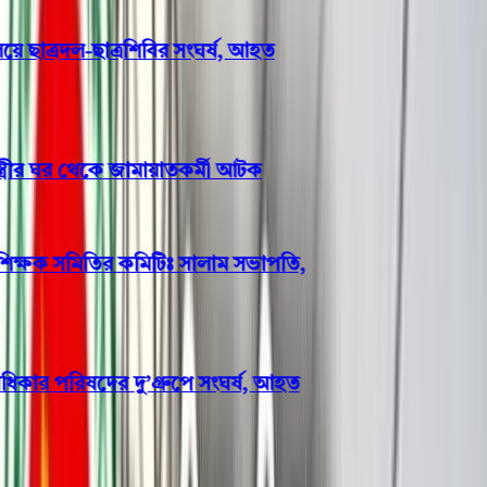
 ছাত্রদল-ছাত্রশিবির সংঘর্ষ, আহত
্রীর ঘর থেকে জামায়াতকর্মী আটক
িক্ষক সমিতির কমিটিঃ সালাম সভাপতি,
র পরিষদের দু’গ্রুপে সংঘর্ষ, আহত