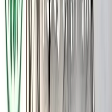
দীর্ঘদিন ধরেই এই আসনে একাধিক নেতার মনোনয়ন প্রত্যাশা থাকলেও
শেষ পর্যন্ত দলীয় সিদ্ধান্তে তাকে নির্বাচনে প্রতিদ্বন্দ্বিতা করার দায়িত্ব
দেওয়া হয়। নতুন প্রার্থী হিসেবে তিনি এলাকায় বিএনপি নেতাকর্মীদের
মধ্যে উৎসাহ ও উদ্দীপনা সৃষ্টি করেছেন। মনোনয়ন ঘোষণার পর থেকেই
স্থানীয় নেতাকর্মীরা তাকে অভিনন্দন জানাতে তার বাড়ি ও রাজনৈতিক
কার্যালয়ে ভিড় জমাচ্ছেন।
মনোনয়নপ্রাপ্ত শহিদুল আলম তালুকদার বলেন, ‘দল আমাকে যে দায়িত্ব
দিয়েছে, আমি তা সর্বোচ্চ নিষ্ঠা ও সততার সঙ্গে পালন করব। পাশাপাশি
বাউফলের মানুষের অধিকার প্রতিষ্ঠায় আমার গুরুত্বপূর্ণ ভূমিকা রাখার
অঙ্গীকার ব্যক্ত করছি। বাউফল বিএনপি ঐক্যবদ্ধ। সকলকে নিয়েই ধানের
শীষ বিজয়ের পক্ষে কাজ করব।
আরও পড়ুন: