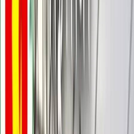
জসীম ‍উদ্দিন, বাউফল
০৪ ডিসেম্বর, ২০২৫ ১৭:৫৭
০৪ ডিসেম্বর, ২০২৫ ১৭:৫৭
শেয়ার