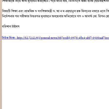
শিক্ষার্থীকে দিয়ে খাতা মূল্যায়ন করাচ্ছেন। পরে জানা যায়, ভিডিওতে থাকা ব্যক্তি ছোটবাই
বিষয়টি শিক্ষা এবং প্রাথমিক ও গণশিক্ষামন্ত্রী ড. আ ন ম এহছানুল হক মিলনের নজরে এলে তিনি
নির্দেশনার পর পরীক্ষার উত্তরপত্র মূল্যায়নে অবহেলার অভিযোগে গত ৩ আগস্ট মো. রিপন হ
বরিশাল টাইমস
নিউজ লিংক : http://62.72.12.193
/general-news/067eed13-0976-48e4-abf7-0500aaf71ee