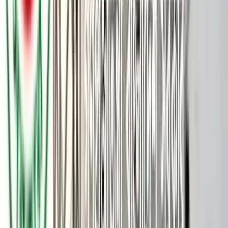
আসন্ন ত্রয়োদশ জাতীয় সংসদ নির্বাচনে পটুয়াখালী-২ (বাউফল) আসনে
বাংলাদেশ জাতীয়তাবাদী দল (বিএনপি) তাদের প্রার্থী তালিকা প্রকাশ
করেছে। এবার এই আসনে দলীয় মনোনয়ন পেয়েছেন সাবেক এমপি
শহিদুল আলম তালুকদার।
বৃহস্পতিবার (৪ ডিসেম্বর) প্রকাশিত তালিকায় দেশের বিভিন্ন নির্বাচনী
এলাকায় বিএনপির মনোনীত প্রার্থীদের নাম ঘোষণা করা হয়। সেই
তালিকায় পটুয়াখালী-২ (বাউফল) আসনের জন্য শহিদুল আলম
তালুকদারের নাম অন্তর্ভুক্ত রয়েছে।