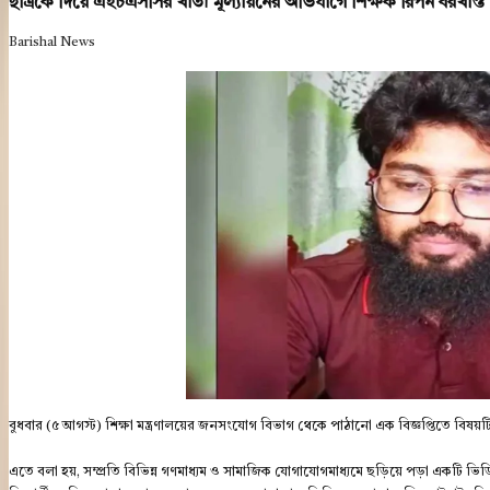
ছাত্রকে দিয়ে এইচএসসির খাতা মূল্যায়নের অভিযাগে শিক্ষক রিপন বরখাস্ত
Barishal News
বুধবার (৫ আগস্ট) শিক্ষা মন্ত্রণালয়ের জনসংযোগ বিভাগ থেকে পাঠানো এক বিজ্ঞপ্তিতে বিষয়
এতে বলা হয়, সম্প্রতি বিভিন্ন গণমাধ্যম ও সামাজিক যোগাযোগমাধ্যমে ছড়িয়ে পড়া একটি ভিডি