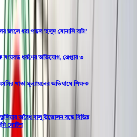
জালে ধরা পড়ল 'হলুদ সোনালি বাটা'
ংঘবদ্ধ ধর্ষণের অভিযোগ, গ্রেপ্তার ৩
ির খাতা মূল্যায়নের অভিযাগে শিক্ষক
ায় অবৈধ বালু উত্তোলন বন্ধে বিভিন্ন
 নোটিশ