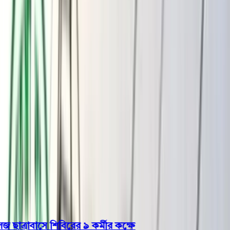
বরিশাল
ভোলা
ঝালকাঠি
বরগুনা
পিরোজপুর
পটুয়াখালী
রাজনীতি
খেলাধুলা
বিনোদন
জাতীয়
Open menu
This is the News Sidebar
খুঁজুন
সাধারণ সংবাদ
শিরোনাম
্রাবাসে শিবিরের ৯ কর্মীর কক্ষে