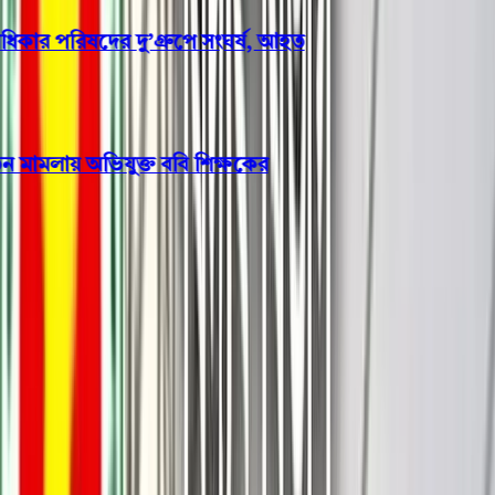
র পরিষদের দু’গ্রুপে সংঘর্ষ, আহত
 মামলায় অভিযুক্ত ববি শিক্ষকের
পটুয়াখালী
পটুয়াখালী ২ আসনে শহিদুল আলম
তালুকদারকে বিএনপির প্রার্থী
ঘোষণা