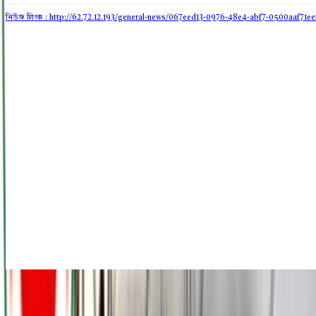
নিউজ লিংক : http://62.72.12.193
/general-news/067eed13-0976-48e4-abf7-0500aaf71ee