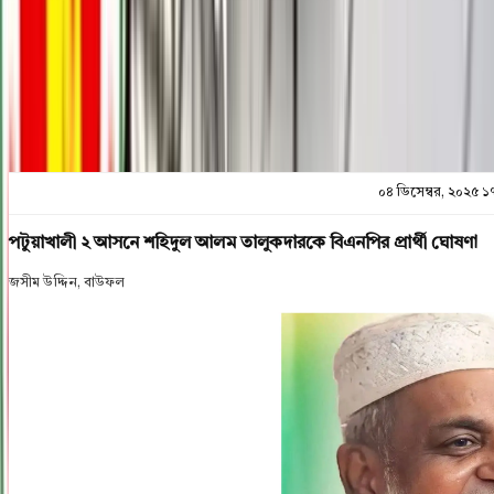
প্রিন্ট এন্ড সেভ
০৪ ডিসেম্বর, ২০২৫ ১
পটুয়াখালী ২ আসনে শহিদুল আলম তালুকদারকে বিএনপির প্রার্থী ঘোষণা
জসীম ‍উদ্দিন, বাউফল