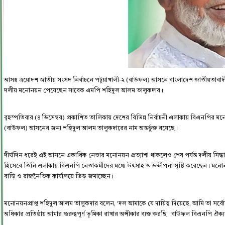
আসন্ন ত্রয়োদশ জাতীয় সংসদ নির্বাচনে পটুয়াখালী-২ (বাউফল) আসনে বাংলাদেশ জাতীয়তাবাদ
দলীয় মনোনয়ন পেয়েছেন সাবেক এমপি শহিদুল আলম তালুকদার।
বৃহস্পতিবার (৪ ডিসেম্বর) প্রকাশিত তালিকায় দেশের বিভিন্ন নির্বাচনী এলাকায় বিএনপির মন
(বাউফল) আসনের জন্য শহিদুল আলম তালুকদারের নাম অন্তর্ভুক্ত রয়েছে।
দীর্ঘদিন ধরেই এই আসনে একাধিক নেতার মনোনয়ন প্রত্যাশা থাকলেও শেষ পর্যন্ত দলীয় সিদ্ধান্তে তা
হিসেবে তিনি এলাকায় বিএনপি নেতাকর্মীদের মধ্যে উৎসাহ ও উদ্দীপনা সৃষ্টি করেছেন। মনো
বাড়ি ও রাজনৈতিক কার্যালয়ে ভিড় জমাচ্ছেন।
মনোনয়নপ্রাপ্ত শহিদুল আলম তালুকদার বলেন, ‘দল আমাকে যে দায়িত্ব দিয়েছে, আমি তা সর্বো
অধিকার প্রতিষ্ঠায় আমার গুরুত্বপূর্ণ ভূমিকা রাখার অঙ্গীকার ব্যক্ত করছি। বাউফল বিএনপি 