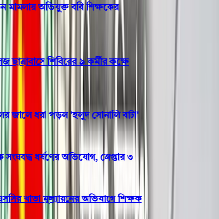
 মামলায় অভিযুক্ত ববি শিক্ষকের
্রাবাসে শিবিরের ৯ কর্মীর কক্ষে
জালে ধরা পড়ল 'হলুদ সোনালি বাটা'
ংঘবদ্ধ ধর্ষণের অভিযোগ, গ্রেপ্তার ৩
ির খাতা মূল্যায়নের অভিযাগে শিক্ষক