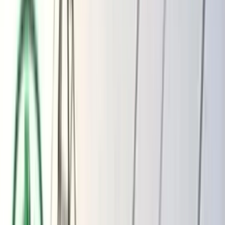
ভোলার মেঘনা-তেঁতুলিয়ায় অবৈধ বালু
উত্তোলন বন্ধে বিভিন্ন সরকারি দপ্তরে আইনি
নোটিশ
অতিরিক্ত বিলের অভিযোগকে অস্বীকার করছে
বিদ্যুৎ বিভাগ
বৃহস্পতিবার, ০৬ আগস্ট ২০২৬
২২ শ্রাবণ ১৪৩৩ বঙ্গাব্দ