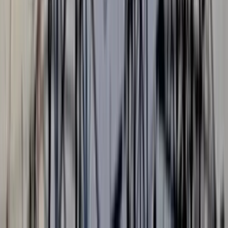
বুধবার (৫ আগস্ট) শিক্ষা মন্ত্রণালয়ের জনসংযোগ বিভাগ থেকে পাঠানো
এক বিজ্ঞপ্তিতে বিষয়টি জানানো হয়েছে।
এতে বলা হয়, সম্প্রতি বিভিন্ন গণমাধ্যম ও সামাজিক যোগাযোগমাধ্যমে
ছড়িয়ে পড়া একটি ভিডিওতে দেখা যায়, পরীক্ষক নিজে উত্তরপত্র মূল্যায়ন
না করে তার এক শিক্ষার্থীকে দিয়ে খাতা মূল্যায়ন করাচ্ছেন। পরে জানা
যায়, ভিডিওতে থাকা ব্যক্তি ছোটবাইশদিয়া বিজনেস ম্যানেজমেন্ট
ইনস্টিটিউটের বাংলা প্রভাষক মো. রিপন হোসেন।
বিষয়টি শিক্ষা এবং প্রাথমিক ও গণশিক্ষামন্ত্রী ড. আ ন ম এহছানুল হক
মিলনের নজরে এলে তিনি এ ঘটনায় যথাযথ ব্যবস্থা নেওয়ার জন্য
সংশ্লিষ্টদের নির্দেশ দেন। ওই নির্দেশনার পর পরীক্ষার উত্তরপত্র মূল্যায়নে
অবহেলার অভিযোগে গত ৩ আগস্ট মো. রিপন হোসেনকে সাময়িকভাবে
বরখাস্ত করা হয়।
বরিশাল টাইমস
পটুয়াখালীতে গণঅধিকার পরিষদের
দু’গ্রুপে সংঘর্ষ, আহত ১০