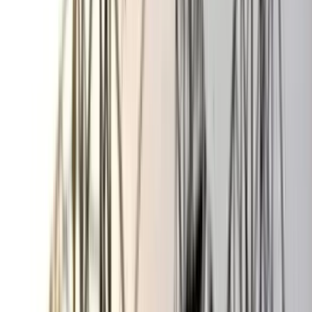
বঙ্গোপসাগরে জেলের জালে ধরা
পড়ল 'হলুদ সোনালি বাটা'