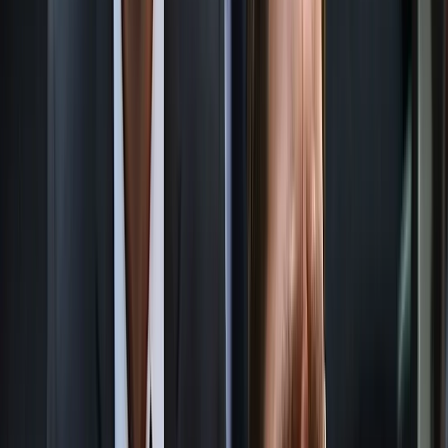
সাংবাদিকদের প্রশ্নে উত্তর না দিয়ে চলে গেলেন গাড়িতে
চেপে
বরিশালের সদ্য সাবেক জেলা প্রশাসক (ডিসি) খায়রুল আলম সুমনের
বিরুদ্ধে সেবা বঞ্চনা, দুর্নীতি ও প্রশাসনিক অনিয়মের অভিযোগ তুলে ঝাড়ু
মিছিল করেছেন ছিন্নমূল নারীরা। বৃহস্পতিবার (২ জুলাই) দুপুরে জেলা
প্রশাসকের কার্যালয়ের সামনে আয়োজিত এ কর্মসূচি থেকে তার বিরুদ্ধে
ওঠা অভিযোগের নিরপেক্ষ তদন্ত এবং আইনি ব্যবস্থা নেওয়ার দাবি
জানানো হয়। বিক্ষোভ চলাকালে জেলা প্রশাসকের কার্যালয়ে
কর্মকর্তাদের একটি বৈঠক চলছিল। খবর পেয়ে খায়রুল আলম সুমন
বৈঠকস্থল ছেড়ে সরকারি ডাকবাংলোয় চলে যান বলে জানা গেছে।