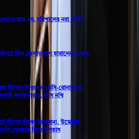
োনো ছাড় নয়, বরিশালের নয়া পুলিশ
নায় তিন জেলায় প্রাণ হারালেন ৬ জন,
স্তু ছিলেন লিওনেল মেসি-রোনালদো-
ি-কর্মকর্তারাও, ফাঁস নথি
াঁশের সাঁকো উদ্বোধন!, উদ্বোধক
এনপি নেতাকে নিয়ে উপহাস