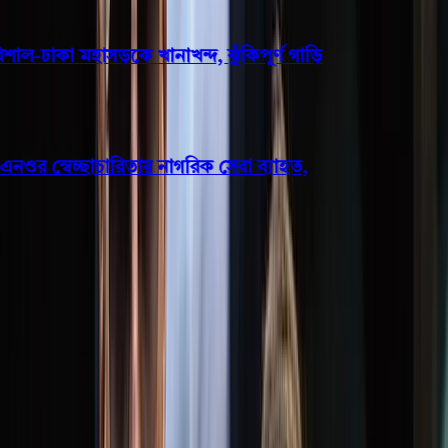
াল-ঢাকা মহাসড়কে খানাখন্দ, ঝুঁকিপূর্ণ গাড়ি
র স্বেচ্ছাচারিতায় নাগরিক সেবা ব্যাহত,
বরিশাল
বিদায়লগ্নে ঝাড়ুমিছিলের মুখোমুখি
বরিশালের বিতর্কিত ডিসি