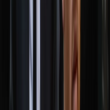
বরিশালে বিপুলসংখ্যক দেশীয়
অস্ত্রসহ ২ যুবক আটক, পালিয়ে
গেলেন মূলহোতা সৈকত
০৮ আগস্ট, ২০২৬ ২৩:২৯