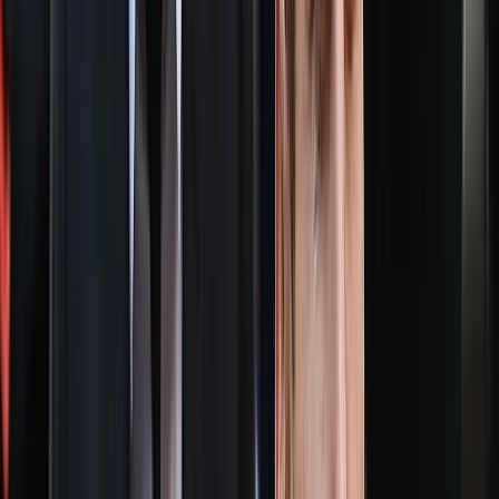
অসন্তোস তৈরি হয়। এ নিয়ে বিভিন্ন সংবাদমাধ্যমে একাধিক সংবাদ
মোটাদাগে প্রকাশ পেলে শুরু হয় তোলপাড়। কিন্তু ডিসি খায়রুল আলম
ক্ষ্যান্ত হননি। তথ্য ফাঁসের সন্দেহে অন্তত ২০ কর্মকর্তা-কর্মচারীকে
একযোগে বদলি করেন তিনি।
এমন প্রেক্ষাপটে গত বুধবার সরকার তাকে বরিশালের জেলা প্রশাসক ও
জেলা ম্যাজিস্ট্রেটের দায়িত্ব থেকে প্রত্যাহার করে। জনপ্রশাসন
মন্ত্রণালয়ের পৃথক দুটি প্রজ্ঞাপনে পরবর্তী পদায়নের জন্য মন্ত্রণালয়ে ন্যস্ত
করে। একই সঙ্গে জনপ্রশাসন মন্ত্রণালয়ের উপসচিব মো. মামুন
খন্দকারকে বরিশালের নতুন জেলা প্রশাসক ও জেলা ম্যাজিস্ট্রেট হিসেবে
পদায়ন করা হয়।
বৃহস্পতিবার আনুষ্ঠানিক বিদায় নেওয়ার আগমুহূর্তে জেলা প্রশাসকের
কার্যালয়ের সম্মুখে ঝাড়ু হাতে জড়ো হতে থাকেন ছিন্নমূল মানুষেরা।
একপর্যায়ে তারা একত্রিত হয়ে ডিসি খায়রুল আলম সুমনের বিরুদ্ধে বিভিন্ন
নেতিবাচক শ্লোগান দেওয়া শুরু করেন। এতে ডিসি অফিসের পরিবেশ-
পরিচিতি উত্তপ্ত হয়ে পড়লে জেলা প্রশাসক পাজারো গাড়িতে চেপে
ডাকবাংলোর উদ্দেশে রওনা হয়। তখন ছিন্নমূলত মানুষের প্রতিবাদ নিয়ে
সাংবাদিকেরা প্রশ্ন করলে ডিসি কোনো উত্তর না দিয়ে গাড়িযোগে চলে
যান।