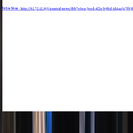
নিউজ লিংক : http://62.72.12.193
/general-news/1bb7e0ea-3eed-4f2e-b9bd-1d4aa3c7f63