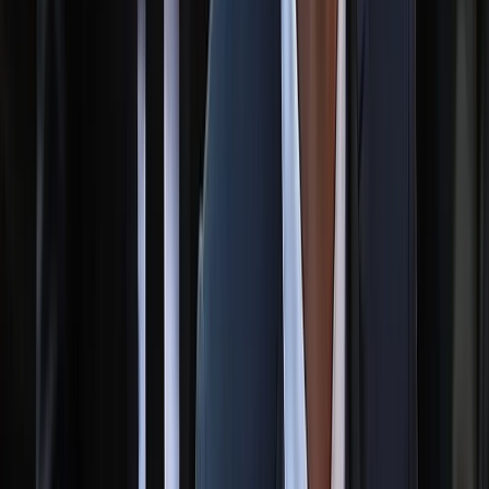
০৮ আগস্ট, ২০২৬ ১৯:৪৯