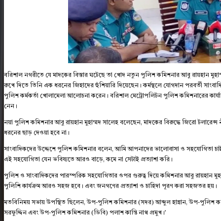
বরিশাল নগরীতে যে মাদকের বিস্তার ঘটেছে তা খোদ নতুন পুলিশ কমিশনার আবু রায়হান মু
রুখে দিতে তিনি এক ধরনের জিহাদের হুঁশিয়ারি দিয়েছেন। কর্মস্থলে যোগদান পরবর্তী সাংবাদ
পুলিশ কর্মকর্তা খোলামেলা আলোচনা করেন। বরিশাল মেট্রোপলিটন পুলিশ কমিশনারের কার্যালয়ে 
নেন।
নয়া পুলিশ কমিশনার আবু রায়হান মুহাম্মদ সালেহ বলেছেন, মাদকের বিরুদ্ধে জিরো টলারেন্স নীতি
ধরনের ছাড় দেওয়া হবে না।
সাংবাদিকদের উদ্দেশে পুলিশ কমিশনার বলেন, আমি আপনাদের ভালোবাসা ও সহযোগিতা চা
এই সহযোগিতা যেন ভবিষ্যতে আরও বাড়ে, কমে না সেটাই প্রত্যাশা করি।
পুলিশ ও সাংবাদিকদের পারস্পরিক সহযোগিতার ওপর গুরুত্ব দিয়ে কমিশনার আবু রায়হান ম
পুলিশি কার্যক্রম আরও সহজ হবে। এবং জনগণের প্রত্যাশা ও চাহিদা পূরণ করা সহজতর হয়।
মতবিনিময় সভায় উপস্থিত ছিলেন, উপ-পুলিশ কমিশনার (সদর) আব্দুল হান্নান, উপ-পুলিশ কমি
সরফুদ্দিন এবং উপ-পুলিশ কমিশনার (ডিবি) পলাশ কান্তি নাথ প্রমুখ।’