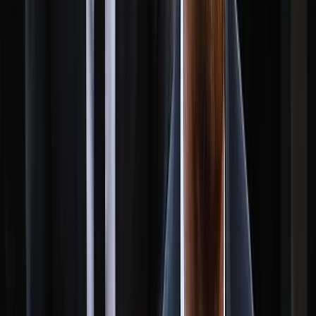
সালাহউদ্দিন আহমদকে গুম: শেখ
হাসিনা-কামাল-জিয়াউলের সম্পৃক্ততা
পেয়েছে তদন্ত সংস্থা
০৮ আগস্ট, ২০২৬ ২০:০৫