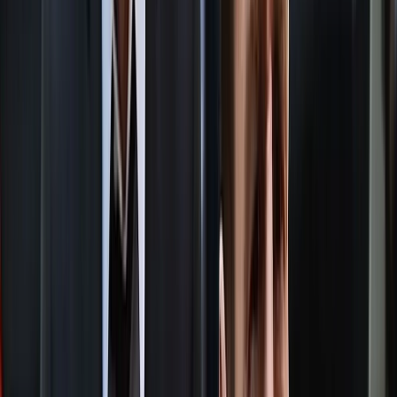
বিক্ষোভকারীদের অভিযোগ, দীর্ঘদিন ধরে সরকারি বিভিন্ন সহায়তার জন্য
আবেদন করেও তারা কোনো সহযোগিতা পাননি। দায়িত্ব পালনকালে
খায়রুল আলম সুমন ব্যাপক অনিয়ম ও দুর্নীতিতে জড়িয়েছিলেন। এসব
অভিযোগের নিরপেক্ষ তদন্ত করে তাকে আইনের আওতায় আনার দাবি
জানান বিক্ষোভকারীরা।
বিক্ষোভে অংশ নেওয়া শাহানুর বেগম বলেন, বহুবার জেলা প্রশাসকের
কার্যালয়ে গিয়েও আমরা কোনো সহায়তা পাইনি। উল্টো আমাদের সঙ্গে
দুর্ব্যবহার করা হয়েছে। আরেক বিক্ষোভকারী পিয়ারা বেগম বলেন, ‘আমরা
এমন একজন মানবিক জেলা প্রশাসক চাই, যিনি সুইপার থেকে শুরু করে
উচ্চপদস্থ কর্মকর্তা— সবার কথা শুনবেন। জেলার অভিভাবক হিসেবে সব
শ্রেণি-পেশার মানুষের পাশে দাঁড়াবেন। কিন্তু সাবেক ডিসি সাধারণ ও দরিদ্র
মানুষের কথা শুনতেন না। এমনকি গণশুনানির সময়ও আমাদের তার
কক্ষে প্রবেশ করতে দেওয়া হতো না।’
জেলা প্রশাসনের একাধিক কর্মকর্তা জানান, খায়রুল আলম সুমন ২০২৫
সালের ১৩ নভেম্বর অন্তর্বর্তীকারীন সরকারের শাসনামলে বরিশালের জেলা
প্রশাসক হিসেবে নিযোগ পান। দায়িত্ব পালনকালে ত্রয়োদশ জাতীয় সংসদ
নির্বাচন উপলক্ষে সরকারি অর্থ ব্যয়ে অনিয়ম ও আত্মসাতের অভিযোগ ওঠে
তার বিরুদ্ধে। অতিরিক্ত ভোটকক্ষ ও দুর্গম কেন্দ্র দেখিয়ে বরাদ্দ নেওয়া,
ভুয়া বিল-ভাউচার তৈরি এবং বিভিন্ন খাতে সরকারি অর্থ আত্মসাতের
অভিযোগে খোদ জেলা প্রশাসনের কর্মকর্তা-কর্মচারীদের মধ্যেকার