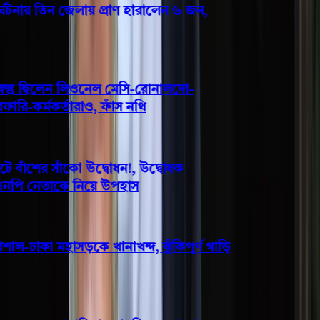
নায় তিন জেলায় প্রাণ হারালেন ৬ জন,
স্তু ছিলেন লিওনেল মেসি-রোনালদো-
ি-কর্মকর্তারাও, ফাঁস নথি
াঁশের সাঁকো উদ্বোধন!, উদ্বোধক
এনপি নেতাকে নিয়ে উপহাস
াল-ঢাকা মহাসড়কে খানাখন্দ, ঝুঁকিপূর্ণ গাড়ি