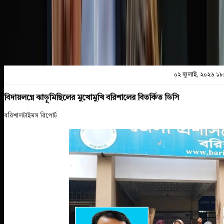
প্রিন্ট এন্ড সেভ
০২ জুলাই, ২০২৬ ১৮
বিদায়লগ্নে ঝাড়ুমিছিলের মুখোমুখি বরিশালের বিতর্কিত ডিসি
বরিশালটাইমস রিপোর্ট