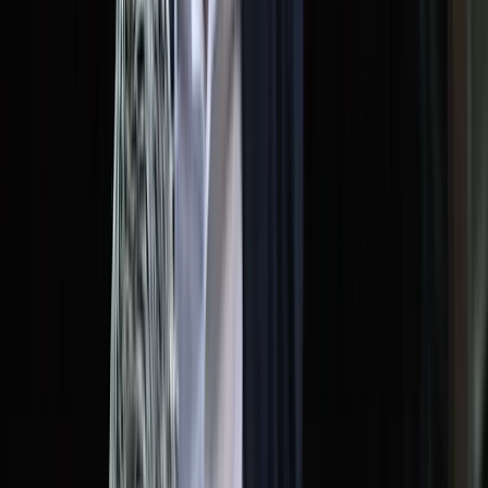
সালাহউদ্দিন আহমদকে গুম: শেখ হাসিনা-
কামাল-জিয়াউলের সম্পৃক্ততা পেয়েছে তদন্ত
সংস্থা
মারা গেলেন মেসির বাবা হোর্হে মেসি
শনিবার, ০৮ আগস্ট ২০২৬
২৪ শ্রাবণ ১৪৩৩ বঙ্গাব্দ