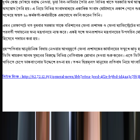
দুর্গম কেন্দ্র দেখিয়ে বরাদ্দ নেওয়া, ভুয়া বিল-ভাউচার তৈরি এবং বিভিন্ন খাতে সরকারি অর্থ 
অসন্তোস তৈরি হয়। এ নিয়ে বিভিন্ন সংবাদমাধ্যমে একাধিক সংবাদ মোটাদাগে প্রকাশ পেলে শুরু
সন্দেহে অন্তত ২০ কর্মকর্তা-কর্মচারীকে একযোগে বদলি করেন তিনি।
এমন প্রেক্ষাপটে গত বুধবার সরকার তাকে বরিশালের জেলা প্রশাসক ও জেলা ম্যাজিস্ট্রেটের দায়িত
পরবর্তী পদায়নের জন্য মন্ত্রণালয়ে ন্যস্ত করে। একই সঙ্গে জনপ্রশাসন মন্ত্রণালয়ের উপসচিব ম
হিসেবে পদায়ন করা হয়।
বৃহস্পতিবার আনুষ্ঠানিক বিদায় নেওয়ার আগমুহূর্তে জেলা প্রশাসকের কার্যালয়ের সম্মুখে ঝাড়ু
ডিসি খায়রুল আলম সুমনের বিরুদ্ধে বিভিন্ন নেতিবাচক শ্লোগান দেওয়া শুরু করেন। এতে ড
গাড়িতে চেপে ডাকবাংলোর উদ্দেশে রওনা হয়। তখন ছিন্নমূলত মানুষের প্রতিবাদ নিয়ে সাংবা
নিউজ লিংক : http://62.72.12.193
/general-news/1bb7e0ea-3eed-4f2e-b9bd-1d4aa3c7f63