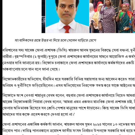
সাংবাদিকদের প্রশ্নে উত্তর না দিয়ে চলে গেলেন গাড়িতে চেপে
বরিশালের সদ্য সাবেক জেলা প্রশাসক (ডিসি) খায়রুল আলম সুমনের বিরুদ্ধে সেবা বঞ্চনা, দু
নারীরা। বৃহস্পতিবার (২ জুলাই) দুপুরে জেলা প্রশাসকের কার্যালয়ের সামনে আয়োজিত এ কর্মস
নেওয়ার দাবি জানানো হয়। বিক্ষোভ চলাকালে জেলা প্রশাসকের কার্যালয়ে কর্মকর্তাদের এ
ডাকবাংলোয় চলে যান বলে জানা গেছে।
বিক্ষোভকারীদের অভিযোগ, দীর্ঘদিন ধরে সরকারি বিভিন্ন সহায়তার জন্য আবেদন করেও তা
অনিয়ম ও দুর্নীতিতে জড়িয়েছিলেন। এসব অভিযোগের নিরপেক্ষ তদন্ত করে তাকে আইনের আ
বিক্ষোভে অংশ নেওয়া শাহানুর বেগম বলেন, বহুবার জেলা প্রশাসকের কার্যালয়ে গিয়েও আমরা 
আরেক বিক্ষোভকারী পিয়ারা বেগম বলেন, ‘আমরা এমন একজন মানবিক জেলা প্রশাসক চাই, যিনি
জেলার অভিভাবক হিসেবে সব শ্রেণি-পেশার মানুষের পাশে দাঁড়াবেন। কিন্তু সাবেক ডিসি স
আমাদের তার কক্ষে প্রবেশ করতে দেওয়া হতো না।’
জেলা প্রশাসনের একাধিক কর্মকর্তা জানান, খায়রুল আলম সুমন ২০২৫ সালের ১৩ নভেম্বর অন্
নিযোগ পান। দায়িত্ব পালনকালে ত্রয়োদশ জাতীয় সংসদ নির্বাচন উপলক্ষে সরকারি অর্থ ব্যয়