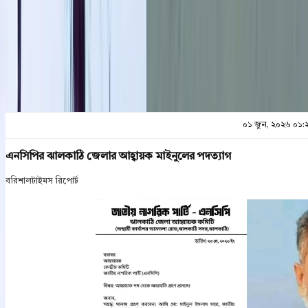
প্রিন্ট এন্ড সেভ
০১ জুন, ২০২৬ ০১:
এনসিপির ঝালকাঠি জেলার আহ্বায়ক মাইনুলের পদত্যাগ
বরিশালটাইমস রিপোর্ট