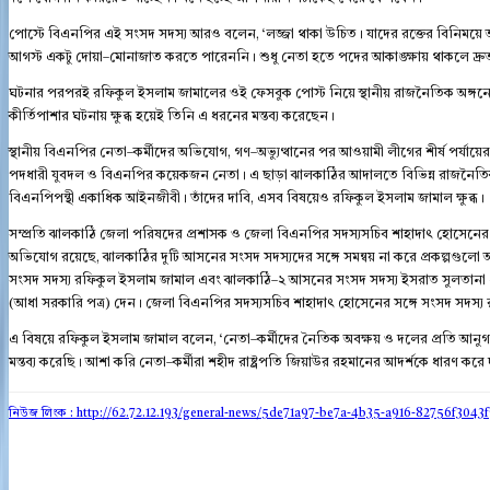
পোস্টে বিএনপির এই সংসদ সদস্য আরও বলেন, ‘লজ্জা থাকা উচিত। যাদের রক্তের বিনিময়ে
আগস্ট একটু দোয়া–মোনাজাত করতে পারেননি। শুধু নেতা হতে পদের আকাঙ্ক্ষায় থাকলে দ্র
ঘটনার পরপরই রফিকুল ইসলাম জামালের ওই ফেসবুক পোস্ট নিয়ে স্থানীয় রাজনৈতিক অঙ্গনে 
কীর্তিপাশার ঘটনায় ক্ষুব্ধ হয়েই তিনি এ ধরনের মন্তব্য করেছেন।
স্থানীয় বিএনপির নেতা–কর্মীদের অভিযোগ, গণ–অভ্যুত্থানের পর আওয়ামী লীগের শীর্ষ পর্য
পদধারী যুবদল ও বিএনপির কয়েকজন নেতা। এ ছাড়া ঝালকাঠির আদালতে বিভিন্ন রাজনৈতিক
বিএনপিপন্থী একাধিক আইনজীবী। তাঁদের দাবি, এসব বিষয়েও রফিকুল ইসলাম জামাল ক্ষুব্ধ।
সম্প্রতি ঝালকাঠি জেলা পরিষদের প্রশাসক ও জেলা বিএনপির সদস্যসচিব শাহাদাৎ হোসেনের পাঠান
অভিযোগ রয়েছে, ঝালকাঠির দুটি আসনের সংসদ সদস্যদের সঙ্গে সমন্বয় না করে প্রকল্পগুলো
সংসদ সদস্য রফিকুল ইসলাম জামাল এবং ঝালকাঠি–২ আসনের সংসদ সদস্য ইসরাত সুলতানা এলেন 
(আধা সরকারি পত্র) দেন। জেলা বিএনপির সদস্যসচিব শাহাদাৎ হোসেনের সঙ্গে সংসদ সদস্য র
এ বিষয়ে রফিকুল ইসলাম জামাল বলেন, ‘নেতা–কর্মীদের নৈতিক অবক্ষয় ও দলের প্রতি আনুগত
মন্তব্য করেছি। আশা করি নেতা–কর্মীরা শহীদ রাষ্ট্রপতি জিয়াউর রহমানের আদর্শকে ধারণ করে
নিউজ লিংক : http://62.72.12.193
/general-news/5de71a97-be7a-4b35-a916-82756f3043