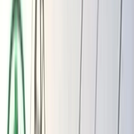
ভোলার মেঘনা-তেঁতুলিয়ায় অবৈধ বালু
উত্তোলন বন্ধে বিভিন্ন সরকারি দপ্তরে আইনি
নোটিশ
অতিরিক্ত বিলের অভিযোগকে অস্বীকার করছে
বিদ্যুৎ বিভাগ
বৃহস্পতিবার, ০৬ আগস্ট ২০২৬
২২ শ্রাবণ ১৪৩৩ বঙ্গাব্দ