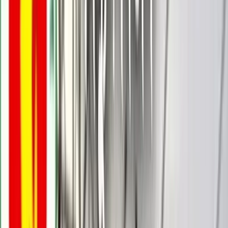
বরিশালটাইমস রিপোর্ট
০৭ মে, ২০২৬ ১৯:৪৫
০৭ মে, ২০২৬ ১৯:৪৫
শেয়ার