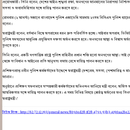
প্রয়োগকারী। তিনি বলেন, দেশের আইন-শৃঙ্খলা রক্ষা, জনগণের জানমালের নিরাপত্তা নিশ্চিতকরণ
সততা ও জবাবদিহিতার সঙ্গে দায়িত্ব পালন করতে হবে।
রোববার (২ আগস্ট) সকালে বাংলাদেশ পুলিশ একাডেমি সারদায় ২৭তম বিসিএস পুলিশ ব্যাচের (১
বলেন।
স্বরাষ্ট্রমন্ত্রী বলেন, বর্তমান বিশ্বে অপরাধের ধরন দ্রুত পরিবর্তিত হচ্ছে। সাইবার অপরাধ, 
পুলিশ সদস্যদের আধুনিক প্রযুক্তিগত দক্ষতা অর্জন করতে হবে। জনগণের আস্থা ও বিশ্বাস অর
তুলতে হবে।
তিনি বলেন, একটি গণতান্ত্রিক রাষ্ট্রে পুলিশ বাহিনীর প্রধান শক্তি হলো জনগণের আস্থা। তাই কোন
থেকে সংবিধান ও আইনের প্রতি আনুগত্য বজায় রেখে দায়িত্ব পালন করতে হবে।
প্রশিক্ষণপ্রাপ্ত নবীন পুলিশ কর্মকর্তাদের উদ্দেশে স্বরাষ্ট্রমন্ত্রী দেশপ্রেম, সততা, পেশাদারি
জানান।
অনুষ্ঠানে প্রশিক্ষণ সফলভাবে সম্পন্নকারী কর্মকর্তাদের অভিনন্দন জানিয়ে মন্ত্রী বলেন, অর্জ
আন্তরিকতার সঙ্গে দায়িত্ব পালন করতে হবে। এ সময় বিভিন্ন বিষয়ে শ্রেষ্ঠত্ব অর্জনের জন্য তি
স্বরাষ্ট্রমন্ত্রী।’
নিউজ লিংক : http://62.72.12.193
/general-news/8050ed28-1f28-4755-93b3-4190aa2be2