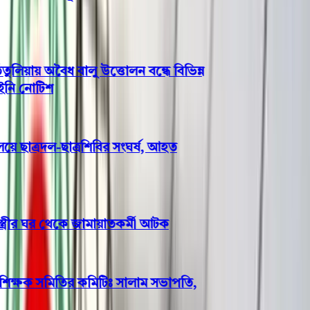
য়ায় অবৈধ বালু উত্তোলন বন্ধে বিভিন্ন
 নোটিশ
 ছাত্রদল-ছাত্রশিবির সংঘর্ষ, আহত
্রীর ঘর থেকে জামায়াতকর্মী আটক
শিক্ষক সমিতির কমিটিঃ সালাম সভাপতি,