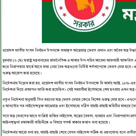
ত্রয়োদশ জাতীয় সংসদ নির্বাচন উপলক্ষে জমাকৃত আগ্নেয়াস্ত্র ফেরত প্রদান এবং অবৈধ অস্ত্র উদ্ধারে 
বুধবার (৬ মে) স্বরাষ্ট্র মন্ত্রণালয়ের রাজনৈতিক-৪ শাখার উপ-সচিব আবেদা আফসারী স্বাক্ষরিত
করে নিরাপত্তার স্বার্থে আগে জমা নেয়া বৈধ অস্ত্রগুলো নির্দিষ্ট শর্তসাপেক্ষে ফেরত দেয়া হব
গুরুত্ব আরোপ করা হয়েছে।
নির্দেশনায় উল্লেখ করা হয়, ত্রয়োদশ জাতীয় সংসদ নির্বাচন উপলক্ষে দি আর্মস্ অ্যাক্ট, ১৮৭৮-এর ২৬
নির্দেশনা দিয়ে প্রজ্ঞাপন জারি করা হয়েছিল। সেই সময়সীমা ইতোমধ্যে শেষ হওয়ায় এখন অস্ত্র 
নতুন নির্দেশনা অনুযায়ী তিন ধরনের অস্ত্র ফেরত দেয়ার ক্ষেত্রে বিশেষ গুরুত্ব দেয়া হবে। এগ
৫ আগস্টের পর লাইসেন্সভুক্ত আগ্নেয়াস্ত্র এবং ইতোমধ্যে গঠিত যাচাই-বাছাই কমিটির মাধ্যমে বৈ
তবে অস্ত্র ফেরতের আগে সংশ্লিষ্ট ব্যক্তির লাইসেন্স, অস্ত্রের বৈধতা, ব্যবহার এবং নিরাপত্তাসংক
আইনশৃঙ্খলা রক্ষাকারী বাহিনীকে এ বিষয়ে সতর্ক থাকার কথাও বলা হয়েছে।
নির্দেশনায় আরো বলা হয়, যাচাই-বাছাই শেষে যেসব লাইসেন্স সঠিক বা গ্রহণযোগ্য বলে প্রতী