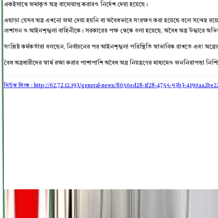
একইসাথে জমাকৃত অস্ত্র বাজেয়াপ্ত করারও নির্দেশ দেয়া হয়েছে।
এছাড়া যেসব অস্ত্র এখনো জমা দেয়া হয়নি বা অবৈধভাবে সংরক্ষণ করা হয়েছে বলে সন্দেহ রয়েছে, স
প্রশাসন ও আইনশৃঙ্খলা বাহিনীকে। সরকারের পক্ষ থেকে বলা হয়েছে, অবৈধ অস্ত্র উদ্ধারে 
সংশ্লিষ্ট কর্মকর্তারা বলছেন, নির্বাচনের পর আইনশৃঙ্খলা পরিস্থিতি স্বাভাবিক রাখতে এবং অস্
বৈধ অস্ত্রধারীদের স্বার্থ রক্ষা করার পাশাপাশি অবৈধ অস্ত্র নিয়ন্ত্রণের মাধ্যমেও জননিরাপত্তা ন
নিউজ লিংক : http://62.72.12.193
/general-news/8050ed28-1f28-4755-93b3-4190aa2be2