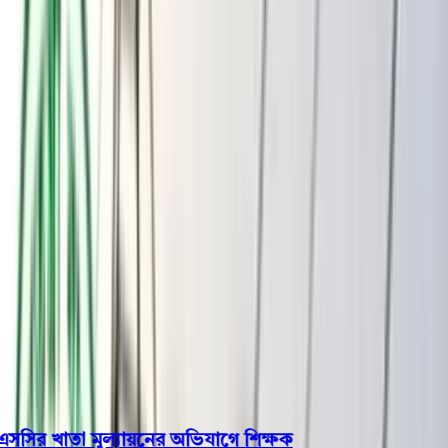
বরিশাল
ভোলা
ঝালকাঠি
বরগুনা
পিরোজপুর
পটুয়াখালী
রাজনীতি
খেলাধুলা
বিনোদন
জাতীয়
Open menu
This is the News Sidebar
খুঁজুন
সাধারণ সংবাদ
শিরোনাম
সির খাতা মূল্যায়নের অভিযাগে শিক্ষক