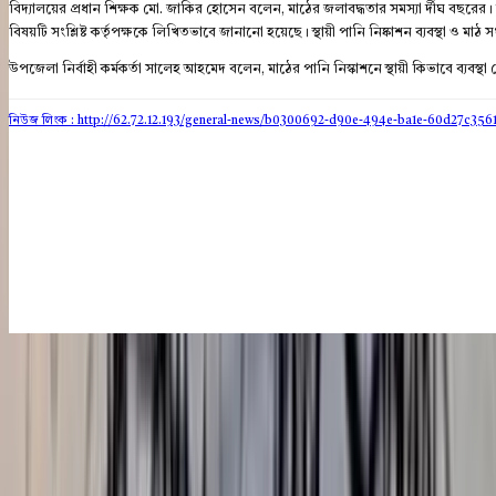
বিদ্যালয়ের প্রধান শিক্ষক মো. জাকির হোসেন বলেন, মাঠের জলাবদ্ধতার সমস্যা র্দীঘ বছর
বিষয়টি সংশ্লিষ্ট কর্তৃপক্ষকে লিখিতভাবে জানানো হয়েছে। স্থায়ী পানি নিষ্কাশন ব্যবস্থা ও মা
উপজেলা নির্বাহী কর্মকর্তা সালেহ আহমেদ বলেন, মাঠের পানি নিস্কাশনে স্থায়ী কিভাবে ব্যবস্থ
নিউজ লিংক : http://62.72.12.193
/general-news/b0300692-d90e-494e-ba1e-60d27c356