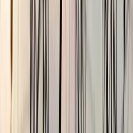
ভোলার মেঘনা-তেঁতুলিয়ায় অবৈধ
বালু উত্তোলন বন্ধে বিভিন্ন সরকারি
দপ্তরে আইনি নোটিশ
০৫ আগস্ট, ২০২৬ ১৯:৫৯
বাউফলে জলাবদ্ধতায় ডুবেছে
রাজাপুর মাধ্যমিক বিদ্যালয়ের
খেলার মাঠ