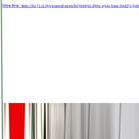
নিউজ লিংক : http://62.72.12.193
/general-news/b0300692-d90e-494e-ba1e-60d27c356