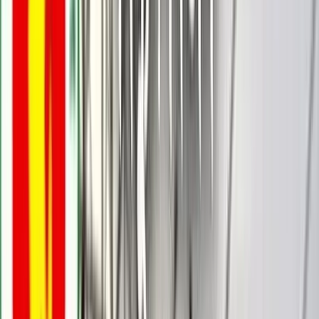
বরিশালটাইমস রিপোর্ট
১৭ মে, ২০২৬ ১৮:৪৯
১৭ মে, ২০২৬ ১৮:৪৯
শেয়ার
প্রিন্ট এন্ড সেভ