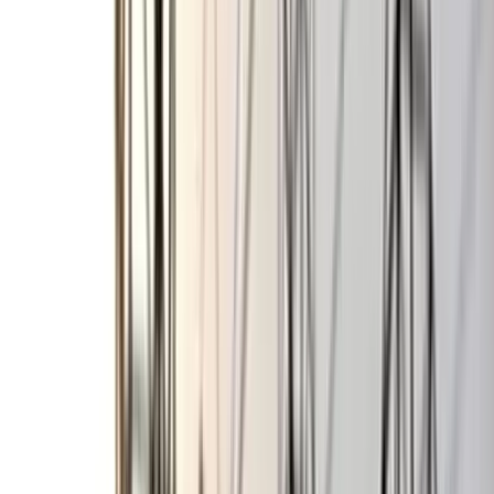
বঙ্গোপসাগরে জেলের জালে ধরা
পড়ল 'হলুদ সোনালি বাটা'
০৬ আগস্ট, ২০২৬ ১৩:৫৪