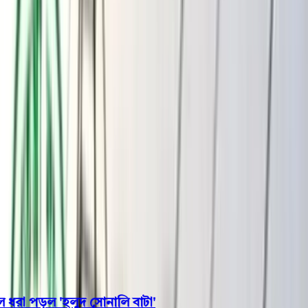
বরিশাল
ভোলা
ঝালকাঠি
বরগুনা
পিরোজপুর
পটুয়াখালী
রাজনীতি
খেলাধুলা
বিনোদন
জাতীয়
Open menu
This is the News Sidebar
খুঁজুন
সাধারণ সংবাদ
শিরোনাম
বঙ্গোপসাগরে জেলের জালে ধরা পড়ল 'হলুদ সোনালি বাটা'