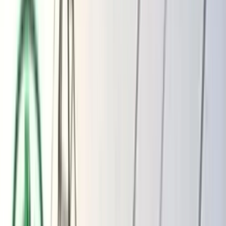
ভোলার মেঘনা-তেঁতুলিয়ায় অবৈধ বালু
উত্তোলন বন্ধে বিভিন্ন সরকারি দপ্তরে আইনি
নোটিশ
অতিরিক্ত বিলের অভিযোগকে অস্বীকার করছে
বিদ্যুৎ বিভাগ
বৃহস্পতিবার, ০৬ আগস্ট ২০২৬
২২ শ্রাবণ ১৪৩৩ বঙ্গাব্দ