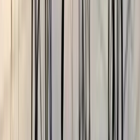
জসীম ‍উদ্দিন, বাউফল
০২ আগস্ট, ২০২৬ ১৭:৪৮
০২ আগস্ট, ২০২৬ ১৭:৪৮
শেয়ার
প্রিন্ট এন্ড সেভ