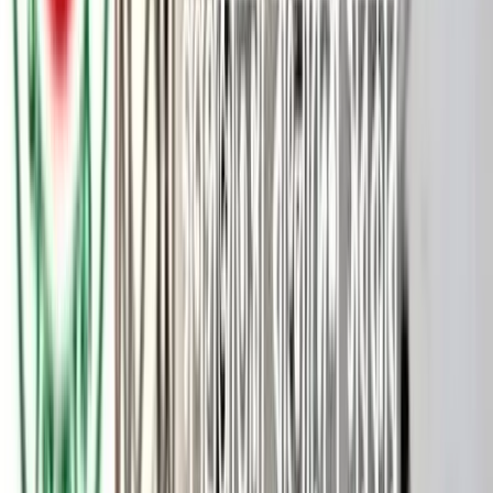
পটুয়াখালীর বাউফল উপজেলার আদাবাড়িয়া ইউনিয়নের কথিত চিহ্নিত
চাঁদাবাজ ও হানি ট্র্যাপ চক্রের মূলহোতা আজহার খানকে গ্রেফতারের ২৪
ঘণ্টা না পেরোতেই জামিনে মুক্তি দেওয়ার ঘটনায় ক্ষোভ প্রকাশ করেছেন
স্থানীয়রা। এ ঘটনায় তার পুনরায় গ্রেপ্তার ও দৃষ্টান্তমূলক শাস্তির দাবিতে
মানববন্ধন ও বিক্ষোভ মিছিল করেছেন এলাকাবাসী।
রোববার (১৭ মে) সকাল ১০টায় পটুয়াখালী জেলা প্রশাসকের কার্যালয়ের
সামনে মানববন্ধন অনুষ্ঠিত হয়। পরে সেখান থেকে একটি বিক্ষোভ মিছিল
বের হয়ে শহরের বিভিন্ন গুরুত্বপূর্ণ সড়ক প্রদক্ষিণ করে।
মানববন্ধনে অংশ নেওয়া স্থানীয়দের অভিযোগ, আজহার খান দীর্ঘদিন ধরে
এলাকায় প্রভাব বিস্তার করে নানা অপকর্ম চালিয়ে আসছেন। তার বিরুদ্ধে
হানি ট্র্যাপের মাধ্যমে ব্যবসায়ীদের কাছ থেকে অর্থ আদায়ের অভিযোগও