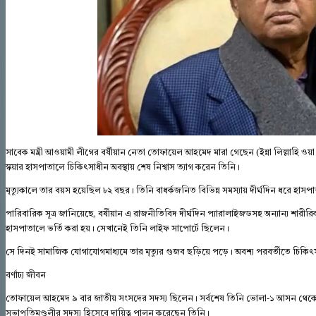
সাবেক মন্ত্রী আওয়ামী লীগের বর্ষীয়ান নেতা তোফায়েল আহমেদ মারা গেছেন (ইন্না লিল্লাহি ওয়
স্কয়ার হাসপাতালে চিকিৎসাধীন অবস্থায় শেষ নিশ্বাস ত্যাগ করেন তিনি।
মৃত্যুকালে তার বয়স হয়েছিল ৮২ বছর। তিনি বাধর্কজনিত বিভিন্ন সমস্যায় দীর্ঘদিন ধরে হা
পারিবারিক সূত্র জানিয়েছে, বর্ষীয়ান এ রাজনীতিবিদ দীর্ঘদিন প্যারালাইজডসহ অন্যান্য শারীরি
হাসপাতালে ভর্তি করা হয়। সেখানেই তিনি লাইফ সাপোর্টে ছিলেন।
সে দিনই সামাজিক যোগাযোগমাধ্যমে তার মৃত্যুর গুজব ছড়িয়ে পড়ে। অবশ্য পরবর্তীতে চিকিৎস
বর্ণাঢ্য জীবন
তোফায়েল আহমেদ ৯ বার জাতীয় সংসদের সদস্য ছিলেন। সর্বশেষ তিনি ভোলা-১ আসন থেকে সং
সভাপতিমণ্ডলীর সদস্য হিসেবে দায়িত্ব পালন করেছেন তিনি।