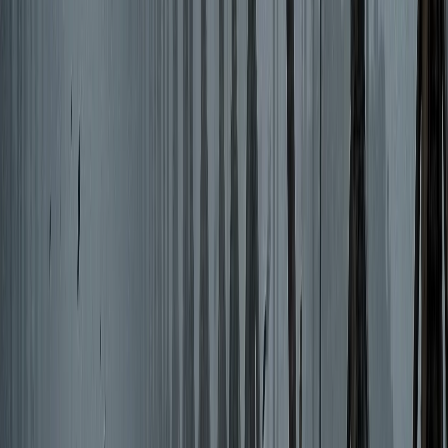
টানা বর্ষণে বরিশাল-ঢাকা মহাসড়কে
খানাখন্দ, ঝুঁকিপূর্ণ গাড়ি চলাচল
০৭ আগস্ট, ২০২৬ ২২:৩৬