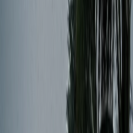
বিশ্বকাপে হামলার লক্ষ্যবস্তু ছিলেন লিওনেল
মেসি-রোনালদো-এমবাপ্পেসহ রেফারি-
কর্মকর্তারাও, ফাঁস নথি
বরিশালসহ রাত ১টার মধ্যে ৬ জেলায় ঝড়ের
আভাস, নদীবন্দরে ১ নম্বর সতর্কসংকেত
শনিবার, ০৮ আগস্ট ২০২৬
২৪ শ্রাবণ ১৪৩৩ বঙ্গাব্দ