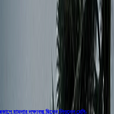
বরিশাল
ভোলা
ঝালকাঠি
বরগুনা
পিরোজপুর
পটুয়াখালী
রাজনীতি
খেলাধুলা
বিনোদন
জাতীয়
Open menu
This is the News Sidebar
খুঁজুন
সাধারণ সংবাদ
শিরোনাম
াপে হামলার লক্ষ্যবস্তু ছিলেন লিওনেল মেসি-