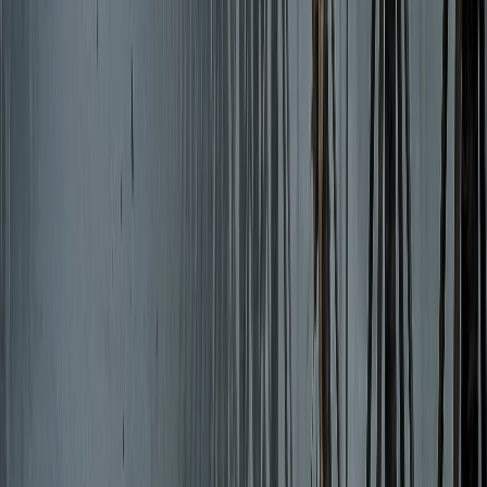
বাকেরগঞ্জ ইউএনওর স্বেচ্ছাচারিতায়
নাগরিক সেবা ব্যাহত, জনভোগান্তি
০৭ আগস্ট, ২০২৬ ২২:২১