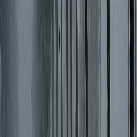
লাল ফিতা কেটে বাঁশের সাঁকো
উদ্বোধন!, উদ্বোধক শীর্ষস্থানীয়
বিএনপি নেতাকে নিয়ে উপহাস
০৮ আগস্ট, ২০২৬ ০১:১২