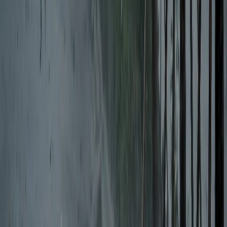
বরিশালসহ রাত ১টার মধ্যে ৬
জেলায় ঝড়ের আভাস, নদীবন্দরে ১
নম্বর সতর্কসংকেত
০৭ আগস্ট, ২০২৬ ১৯:৫০
ভোলায় স্কুলছাত্রীকে সংঘবদ্ধ ধর্ষণের
অভিযোগ, গ্রেপ্তার ৩