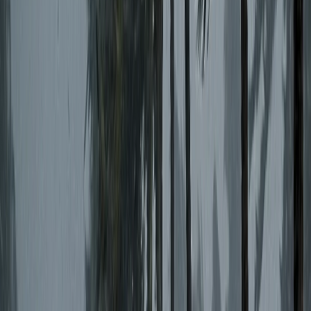
বেগম ও একমাত্র সন্তান ডা. তাসলিমা আহমেদ জামান মুন্নীকে রেখে
গেছেন।
অ্যাকাডেমিক জীবনে ১৯৬০ সালে ভোলা সরকারি হাই স্কুল থেকে
মাধ্যমিক ও ১৯৬২ সালে বরিশাল ব্রজমোহন কলেজ থেকে উচ্চ মাধ্যমিক
পাস করেন। ১৯৬৪ সালে বিএসসি পাস করেন। পরবর্তীতে ঢাকা
বিশ্ববিদ্যালয় থেকে মৃত্তিকাবিজ্ঞানে এমএসসি সম্পন্ন করেন।
রাজনীতিতে তোফায়েল আহমেদের হাতেখড়ি হয় ছাত্রলীগের মাধ্যমে।
ঢাকা বিশ্ববিদ্যালয়ে থাকাকালীন ১৯৬৬-৬৭ মেয়াদে ইকবাল হলের
(বর্তমানে শহীদ সার্জেন্ট জহুরুল হক হল) নির্বাচিত ভিপি ছিলেন।
১৯৬৮-৬৯-এ গণজাগরণ ও ছাত্র আন্দোলনে তিনি ডাকসুর ভিপি হিসেবে
সর্বদলীয় ছাত্র সংগ্রাম পরিষদের আহ্বায়কের দায়িত্ব পালন করেন।
ঊনসত্তরের গণঅভ্যুত্থানের কারণে শেখ মুজিবুর রহমানসহ আগরতলা
ষড়যন্ত্র মামলার সব আসামিকে মুক্তি দেয় তৎকালীন পাকিস্তান সরকার।
কেন্দ্রীয় ছাত্র সংগ্রাম পরিষদ সেই বছরেরই ২৩ ফেব্রুয়ারি শেখ মুজিবের
সম্মানে ঢাকার রেসকোর্স ময়দানে (বর্তমান সোহ্‌রাওয়ার্দী উদ্যান) এক
সভার আয়োজন করে। লাখো জনতার অংশগ্রহণে আয়োজিত এই
সম্মেলনে শেখ মুজিবকে ‘বঙ্গবন্ধু’ উপাধি ঘোষণা দেন তোফায়েল
আহমেদ।