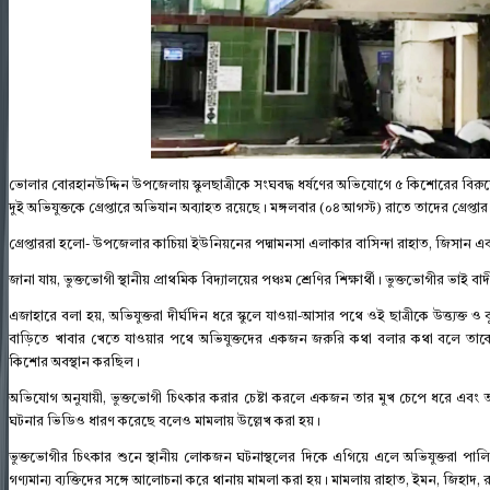
ভোলার বোরহানউদ্দিন উপজেলায় স্কুলছাত্রীকে সংঘবদ্ধ ধর্ষণের অভিযোগে ৫ কিশোরের বিরুদ
দুই অভিযুক্তকে গ্রেপ্তারে অভিযান অব্যাহত রয়েছে। মঙ্গলবার (০৪ আগস্ট) রাতে তাদের গ্রেপ্তা
গ্রেপ্তাররা হলো- উপজেলার কাচিয়া ইউনিয়নের পদ্মামনসা এলাকার বাসিন্দা রাহাত, জিসান 
জানা যায়, ভুক্তভোগী স্থানীয় প্রাথমিক বিদ্যালয়ের পঞ্চম শ্রেণির শিক্ষার্থী। ভুক্তভোগীর ভাই
এজাহারে বলা হয়, অভিযুক্তরা দীর্ঘদিন ধরে স্কুলে যাওয়া-আসার পথে ওই ছাত্রীকে উত্ত্যক্ত 
বাড়িতে খাবার খেতে যাওয়ার পথে অভিযুক্তদের একজন জরুরি কথা বলার কথা বলে তা
কিশোর অবস্থান করছিল।
অভিযোগ অনুযায়ী, ভুক্তভোগী চিৎকার করার চেষ্টা করলে একজন তার মুখ চেপে ধরে এবং অ
ঘটনার ভিডিও ধারণ করেছে বলেও মামলায় উল্লেখ করা হয়।
ভুক্তভোগীর চিৎকার শুনে স্থানীয় লোকজন ঘটনাস্থলের দিকে এগিয়ে এলে অভিযুক্তরা পালিয
গণ্যমান্য ব্যক্তিদের সঙ্গে আলোচনা করে থানায় মামলা করা হয়। মামলায় রাহাত, ইমন, জিহ