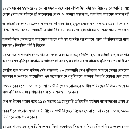
১৯৪৩ সালের ২২ অক্টোবর ভোলা সদর উপজেলার দক্ষিণ দিঘলদী ইউনিয়নের কোড়ালিয়া গ্রা
বেগম। দাম্পত্য জীবনে স্ত্রী আনোয়ারা বেগম ও একমাত্র সন্তান ডা. তাসলিমা আহমেদ জামান মুন
অ্যাকাডেমিক জীবনে ১৯৬০ সালে ভোলা সরকারি হাই স্কুল থেকে মাধ্যমিক ও ১৯৬২ সালে ব
বিএসসি পাস করেন। পরবর্তীতে ঢাকা বিশ্ববিদ্যালয় থেকে মৃত্তিকাবিজ্ঞানে এমএসসি সম্পন্ন ক
রাজনীতিতে তোফায়েল আহমেদের হাতেখড়ি হয় ছাত্রলীগের মাধ্যমে। ঢাকা বিশ্ববিদ্যালয়ে থাক
হক হল) নির্বাচিত ভিপি ছিলেন।
১৯৬৮-৬৯-এ গণজাগরণ ও ছাত্র আন্দোলনে তিনি ডাকসুর ভিপি হিসেবে সর্বদলীয় ছাত্র সংগ্রাম 
কারণে শেখ মুজিবুর রহমানসহ আগরতলা ষড়যন্ত্র মামলার সব আসামিকে মুক্তি দেয় তৎকালীন 
কেন্দ্রীয় ছাত্র সংগ্রাম পরিষদ সেই বছরেরই ২৩ ফেব্রুয়ারি শেখ মুজিবের সম্মানে ঢাকার রেসক
জনতার অংশগ্রহণে আয়োজিত এই সম্মেলনে শেখ মুজিবকে ‘বঙ্গবন্ধু’ উপাধি ঘোষণা দেন ত
প্রথমবারের মতো ১৯৭০ সালে আওয়ামী লীগের মনোনয়নে জাতীয় পরিষদের নির্বাচনে অংশ নিয়
অঞ্চলভিত্তিক দায়িত্বপ্রাপ্ত চার প্রধানের একজন ছিলেন।
দেশ স্বাধীনের পরের বছর ১৯৭২ সালের ১৪ জানুয়ারি প্রতিমন্ত্রীর মর্যাদায় বাংলাদেশের প্রথম 
পরবর্তীতে বাংলাদেশ আওয়ামী লীগের প্রার্থী হিসেবে নিজের জেলা ভোলা থেকে ১৯৭৩, ১৯
নির্বাচনে জয়লাভ করেন।
১৯৯৬ সালের ২৩ জুন তিনি শেখ হাসিনা সরকারের শিল্প ও বাণিজ্যমন্ত্রীর দায়িত্বপ্রাপ্ত হন। পরবর