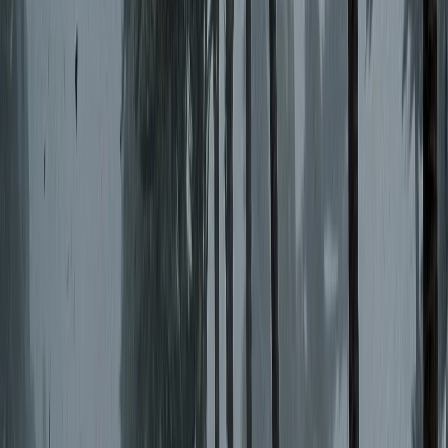
প্রথমবারের মতো ১৯৭০ সালে আওয়ামী লীগের মনোনয়নে জাতীয়
পরিষদের নির্বাচনে অংশ নিয়ে জয় লাভ করেন তিনি। ১৯৭১ সালে
মুক্তিযুদ্ধে তিনি মুজিব বাহিনীর অঞ্চলভিত্তিক দায়িত্বপ্রাপ্ত চার প্রধানের
একজন ছিলেন।
দেশ স্বাধীনের পরের বছর ১৯৭২ সালের ১৪ জানুয়ারি প্রতিমন্ত্রীর মর্যাদায়
বাংলাদেশের প্রথম প্রধানমন্ত্রী শেখ মুজিবুর রহমানের রাজনৈতিক সচিবের
দায়িত্ব লাভ করেন।
পরবর্তীতে বাংলাদেশ আওয়ামী লীগের প্রার্থী হিসেবে নিজের জেলা ভোলা
থেকে ১৯৭৩, ১৯৮৬, ১৯৯১, ১৯৯৬, ২০০৮, ২০১৪, ২০১৮ ও ২০২৪
সালের জাতীয় সংসদ নির্বাচনে জয়লাভ করেন।
১৯৯৬ সালের ২৩ জুন তিনি শেখ হাসিনা সরকারের শিল্প ও বাণিজ্যমন্ত্রীর
দায়িত্বপ্রাপ্ত হন। পরবর্তীতে ২০১৩-১৮ সাল পর্যন্ত দুই মেয়াদে বাণিজ্যমন্ত্রী
ছিলেন।
রাজনৈতিক কারণে ১৯৭৫ সাল থেকে টানা ৩৩ মাস-সহ অসংখ্যবার
কারাভোগ করেন এই নেতা।
আরও পড়ুন: