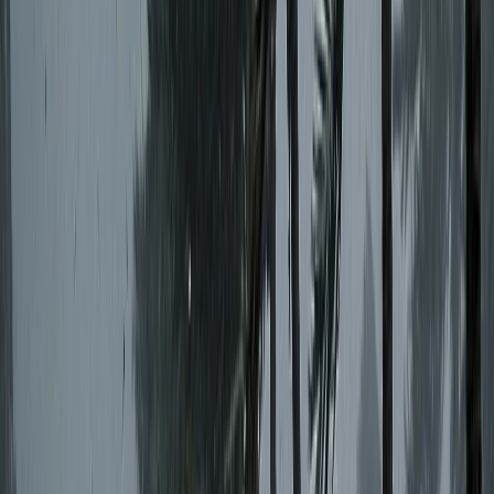
ত্যাগ করেন তিনি।
মৃত্যুকালে তার বয়স হয়েছিল ৮২ বছর। তিনি বাধর্কজনিত বিভিন্ন
সমস্যায় দীর্ঘদিন ধরে হাসপাতালে চিকিৎসাধীন ছিলেন।
পারিবারিক সূত্র জানিয়েছে, বর্ষীয়ান এ রাজনীতিবিদ দীর্ঘদিন
প্যারালাইজডসহ অন্যান্য শারীরিক সমস্যায় ভুগছিলেন। গুরুতর অবস্থায়
গত ২৮ সেপ্টেম্বর তাকে স্কয়ার হাসপাতালে ভর্তি করা হয়। সেখানেই তিনি
লাইফ সাপোর্টে ছিলেন।
সে দিনই সামাজিক যোগাযোগমাধ্যমে তার মৃত্যুর গুজব ছড়িয়ে পড়ে।
অবশ্য পরবর্তীতে চিকিৎসকরা বিষয়টি নাকচ করে এ বিষয়ে ব্যাখ্যা দেন।
বর্ণাঢ্য জীবন
তোফায়েল আহমেদ ৯ বার জাতীয় সংসদের সদস্য ছিলেন। সর্বশেষ তিনি
ভোলা-১ আসন থেকে সংসদ সদস্য নির্বাচিত হন। দীর্ঘদিন বাংলাদেশ
আওয়ামী লীগের সভাপতিমণ্ডলীর সদস্য হিসেবে দায়িত্ব পালন করেছেন
তিনি।
১৯৪৩ সালের ২২ অক্টোবর ভোলা সদর উপজেলার দক্ষিণ দিঘলদী
ইউনিয়নের কোড়ালিয়া গ্রামে জন্মগ্রহণ করেন। তার বাবার নাম মৌলভী
আজহার আলী ও মা ফাতেমা বেগম। দাম্পত্য জীবনে স্ত্রী আনোয়ারা