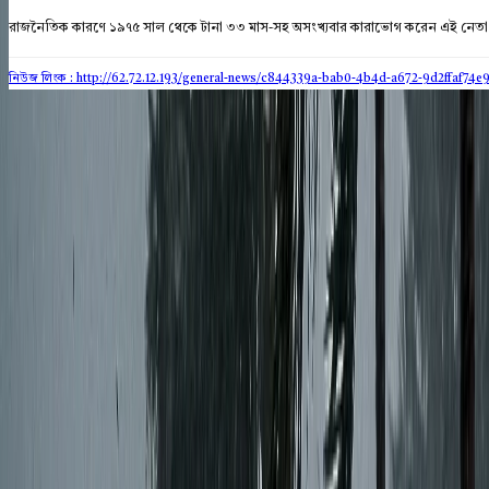
রাজনৈতিক কারণে ১৯৭৫ সাল থেকে টানা ৩৩ মাস-সহ অসংখ্যবার কারাভোগ করেন এই নেতা
নিউজ লিংক : http://62.72.12.193
/general-news/c844339a-bab0-4b4d-a672-9d2ffaf74e