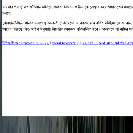
মামলার পর পুলিশ অভিযান চালিয়ে রাহাত, জিসান ও ইমনকে গ্রেপ্তার করে আদালতের মাধ্যমে 
চলছে।
বোরহানউদ্দিন থানার ভারপ্রাপ্ত কর্মকর্তা (ওসি) মো. মনিরুজ্জামান বরিশালটাইমসকে জানান, অভিয
তাদের বিরুদ্ধে শিশু আইন অনুযায়ী বিচারিক কার্যক্রম পরিচালিত হবে। একইসঙ্গে ঘটনাটির সব
নিউজ লিংক : http://62.72.12.193
/general-news/c844339a-bab0-4b4d-a672-9d2ffaf74e