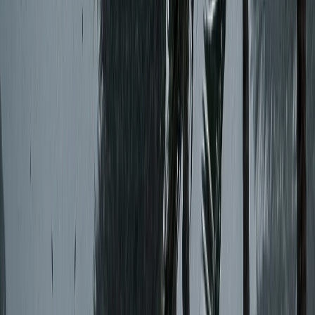
সাবেক মন্ত্রী আওয়ামী লীগের বর্ষীয়ান নেতা তোফায়েল আহমেদ মারা
গেছেন (ইন্না লিল্লাহি ওয়া ইন্না লিল্লাহি রাজিউন। সোমবার (১ জুন)
বিকেলে রাজধানীর স্কয়ার হাসপাতালে চিকিৎসাধীন অবস্থায় শেষ নিশ্বাস