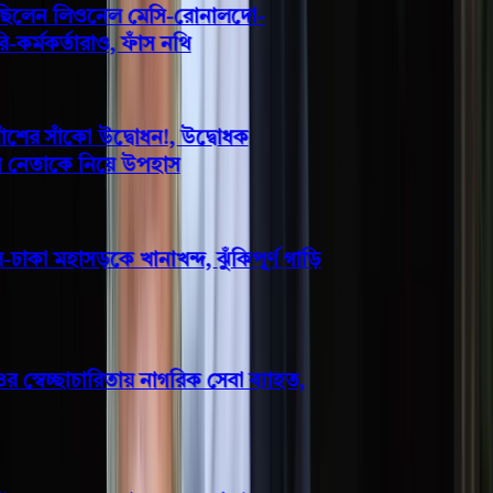
 ছিলেন লিওনেল মেসি-রোনালদো-
্মকর্তারাও, ফাঁস নথি
ের সাঁকো উদ্বোধন!, উদ্বোধক
 নেতাকে নিয়ে উপহাস
াকা মহাসড়কে খানাখন্দ, ঝুঁকিপূর্ণ গাড়ি
বেচ্ছাচারিতায় নাগরিক সেবা ব্যাহত,