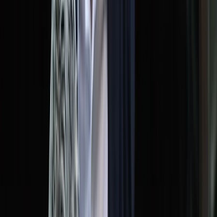
সালাহউদ্দিন আহমদকে গুম: শেখ হাসিনা-
কামাল-জিয়াউলের সম্পৃক্ততা পেয়েছে তদন্ত
সংস্থা
মারা গেলেন মেসির বাবা হোর্হে মেসি
শনিবার, ০৮ আগস্ট ২০২৬
২৪ শ্রাবণ ১৪৩৩ বঙ্গাব্দ