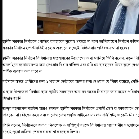
‎স্থানীয় সরকার নির্বাচনে পোস্টার ব্যবহারের সুযোগ থাকছে না বলে জানিয়েছেন নির্বাচন কমি
সরকার নির্বাচন পোস্টারবিহীন হোক এবং সে লক্ষ্যেই বিধিমালায় পরিবর্তন আনা হচ্ছে।
স্থানীয় সরকার নির্বাচন বিধিমালায় সংশোধনের উদ্যোগের কথা জানিয়ে তিনি বলেন, নতুন বিধিমাল
অনলাইনে মনোনয়নপত্র জমা দেওয়ার বিধান বাতিল এবং ইভিএম ব্যবহারের নিয়ম তুলে দেওয়া। 
প্রতীক ব্যবহার করা যাবে না।
বর্তমানে স্বতন্ত্র প্রার্থীদের জন্য ১ শতাংশ ভোটারের স্বাক্ষর জমা দেওয়ার যে নিয়ম রয়েছে, 
এ ছাড়া উপজেলা নির্বাচন ছাড়া স্থানীয় সরকারের অন্য সব স্তরের নির্বাচনে জামানতের পরিম
সিদ্ধান্ত হয়নি।
আব্দুর রহমানেল মাছউদ আরও জানান, স্থানীয় সরকার নির্বাচনে প্রবাসী ভোট বা ডাকযোগে ভোট
পারবেন না। বিশেষ করে তথ্য ও যোগাযোগ প্রযুক্তি আইনের মামলায় চার্জশিটভুক্ত কেউ নির্ব
তিনি বলেন, নির্বাচনকে অবাধ, নিরপেক্ষ ও শান্তিপূর্ণ করতে বিধিমালায় প্রয়োজনীয় সংশো
মধ্যেই পুরো প্রক্রিয়া শেষ করার আশা করছে কমিশন।