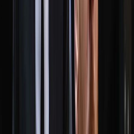
তিনি আরও জানান, নির্বাচনের সময় পর্যাপ্ত পুলিশ মোতায়েন থাকবে।
রিটার্নিং কর্মকর্তা, প্রিসাইডিং কর্মকর্তা ও পোলিং স্টাফরা স্বাধীনভাবে
দায়িত্ব পালন করবেন। কোনো অনিয়ম ধরা পড়লে কঠোর ব্যবস্থা নেওয়া
হবে। প্রয়োজনে ভোটকেন্দ্র বন্ধ করার ক্ষমতাও কমিশনের হাতে রয়েছে।
সবশেষে তিনি আশা প্রকাশ করে বলেন, আসন্ন স্থানীয় সরকার নির্বাচন
শান্তিপূর্ণ ও সুষ্ঠুভাবে সম্পন্ন হবে।
সূত্র: বাসস
আরও পড়ুন: