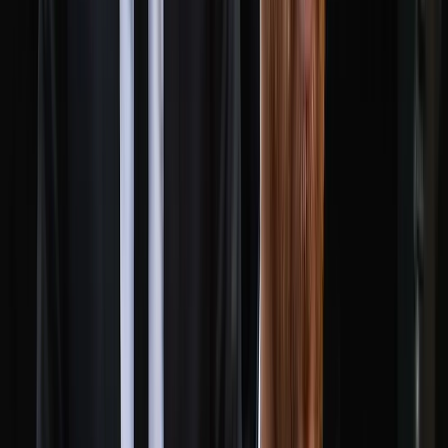
সালাহউদ্দিন আহমদকে গুম: শেখ