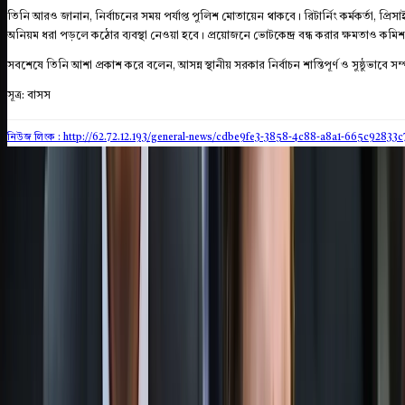
তিনি আরও জানান, নির্বাচনের সময় পর্যাপ্ত পুলিশ মোতায়েন থাকবে। রিটার্নিং কর্মকর্তা, প্রি
অনিয়ম ধরা পড়লে কঠোর ব্যবস্থা নেওয়া হবে। প্রয়োজনে ভোটকেন্দ্র বন্ধ করার ক্ষমতাও কম
সবশেষে তিনি আশা প্রকাশ করে বলেন, আসন্ন স্থানীয় সরকার নির্বাচন শান্তিপূর্ণ ও সুষ্ঠুভাবে সম্
সূত্র: বাসস
নিউজ লিংক : http://62.72.12.193
/general-news/cdbe9fe3-3858-4c88-a8a1-665c92833c