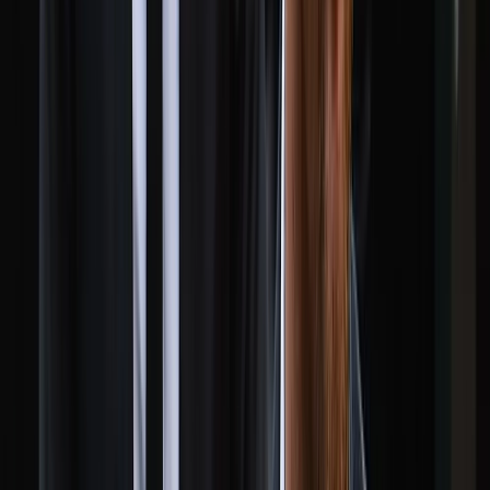
হাসিনা-কামাল-জিয়াউলের সম্পৃক্ততা
পেয়েছে তদন্ত সংস্থা
০৮ আগস্ট, ২০২৬ ২০:০৫