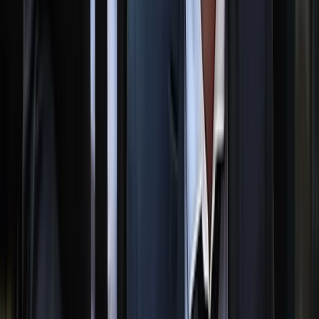
মারা গেলেন মেসির বাবা হোর্হে মেসি
০৮ আগস্ট, ২০২৬ ১৯:৩৩