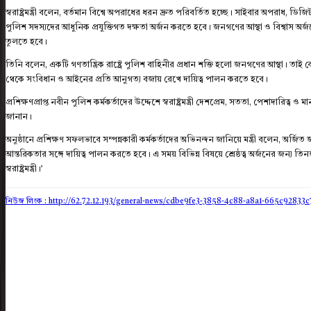
স্বরাষ্ট্রমন্ত্রী বলেন, বর্তমান বিশ্বে অপরাধের ধরন দ্রুত পরিবর্তিত হচ্ছে। সাইবার অপরাধ, 
পুলিশ সদস্যদের আধুনিক প্রযুক্তিগত দক্ষতা অর্জন করতে হবে। জনগণের আস্থা ও বিশ্বাস অর
তুলতে হবে।
তিনি বলেন, একটি গণতান্ত্রিক রাষ্ট্রে পুলিশ বাহিনীর প্রধান শক্তি হলো জনগণের আস্থা। তাই কোন
থেকে সংবিধান ও আইনের প্রতি আনুগত্য বজায় রেখে দায়িত্ব পালন করতে হবে।
প্রশিক্ষণপ্রাপ্ত নবীন পুলিশ কর্মকর্তাদের উদ্দেশে স্বরাষ্ট্রমন্ত্রী দেশপ্রেম, সততা, পেশাদারি
জানান।
অনুষ্ঠানে প্রশিক্ষণ সফলভাবে সম্পন্নকারী কর্মকর্তাদের অভিনন্দন জানিয়ে মন্ত্রী বলেন, অর্জ
আন্তরিকতার সঙ্গে দায়িত্ব পালন করতে হবে। এ সময় বিভিন্ন বিষয়ে শ্রেষ্ঠত্ব অর্জনের জন্য তি
স্বরাষ্ট্রমন্ত্রী।’
নিউজ লিংক : http://62.72.12.193
/general-news/cdbe9fe3-3858-4c88-a8a1-665c92833c