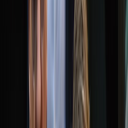
বরিশালটাইমস রিপোর্ট
২২ মে, ২০২৬ ১৫:৫২
২২ মে, ২০২৬ ১৫:৫২
শেয়ার