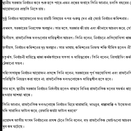
স্থানীয় সরকার নির্বাচন কবে শুরু হতে পারে-এমন প্রশ্নের জবাবে তিনি জানান, চলতি বছরের 
আয়োজনের প্রস্তুতি নিতে চায়।
সুষ্ঠু নির্বাচন আয়োজনের জন্য চারটি বিষয়ের ওপর গুরুত্ব দেন এই জ্যেষ্ঠ নির্বাচন কমিশনার।
প্রথমত, সরকারের নিরপেক্ষ অবস্থান। তার মতে, সরকার কী চায় এবং কীভাবে আচরণ করে, সেট
দ্বিতীয়ত, রাজনৈতিক দলগুলোর দায়িত্বশীল আচরণ। তিনি বলেন, নির্বাচনে প্রতিযোগিতা থাকবে,
তৃতীয়ত, নির্বাচন কমিশনের দৃঢ় অবস্থান। তার ভাষায়, কমিশনের নিজস্ব শক্তি সীমিত হলে
চতুর্থত, নির্বাচনী দায়িত্বে থাকা কর্মকর্তাদের সততা ও দায়িত্ববোধ। তিনি বলেন, প্রিসাইডিং
ঠেকানো সম্ভব।
সহিংসতামুক্ত নির্বাচন আয়োজন প্রসঙ্গে তিনি বলেন, সরকারের পূর্ণ সহযোগিতা এবং রাজনৈ
পরিস্থিতি নিয়ন্ত্রণ করা যাবে না; রাজনৈতিক দলগুলোকেও দায়িত্বশীল হতে হবে।
তার মতে, স্থানীয় সরকার নির্বাচন নির্দলীয় হলেও বাস্তবে বিভিন্ন রাজনৈতিক দলের সমর্থ
হওয়ার আশঙ্কা থাকে।
তিনি জানান, রাজনৈতিক দলগুলোকে নির্বাচন ঘিরে মারামারি, ভাঙচুর, ধাক্কাধাক্কি ও উত্তেজ
যদি সারাদিন ফাউল করে, রেফারি কয়টা ফাউল ধরবে?’
ত্রয়োদশ জাতীয় সংসদ নির্বাচনের প্রসঙ্গ টেনে তিনি বলেন, বড় রাজনৈতিক জোটগুলো আচরণবি
খুব কম ঘটেছে।