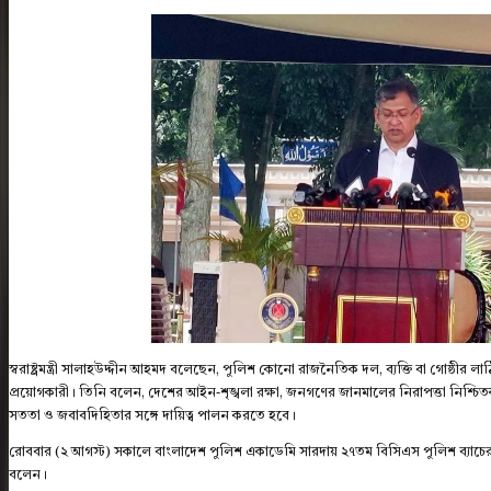
স্বরাষ্ট্রমন্ত্রী সালাহউদ্দীন আহমদ বলেছেন, পুলিশ কোনো রাজনৈতিক দল, ব্যক্তি বা গোষ্ঠী
প্রয়োগকারী। তিনি বলেন, দেশের আইন-শৃঙ্খলা রক্ষা, জনগণের জানমালের নিরাপত্তা নিশ্চিতকরণ
সততা ও জবাবদিহিতার সঙ্গে দায়িত্ব পালন করতে হবে।
রোববার (২ আগস্ট) সকালে বাংলাদেশ পুলিশ একাডেমি সারদায় ২৭তম বিসিএস পুলিশ ব্যাচের (১
বলেন।