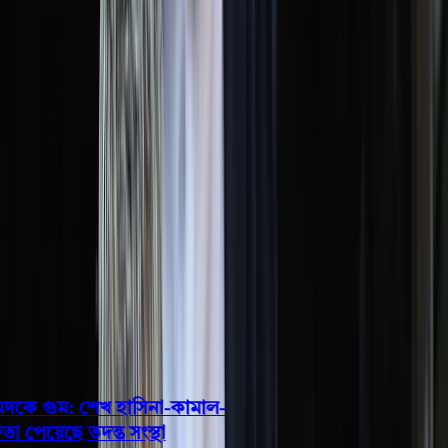
বরিশাল
ভোলা
ঝালকাঠি
বরগুনা
পিরোজপুর
পটুয়াখালী
রাজনীতি
খেলাধুলা
বিনোদন
জাতীয়
Open menu
This is the News Sidebar
খুঁজুন
সাধারণ সংবাদ
শিরোনাম
ে গুম: শেখ হাসিনা-কামাল-
পেয়েছে তদন্ত সংস্থা