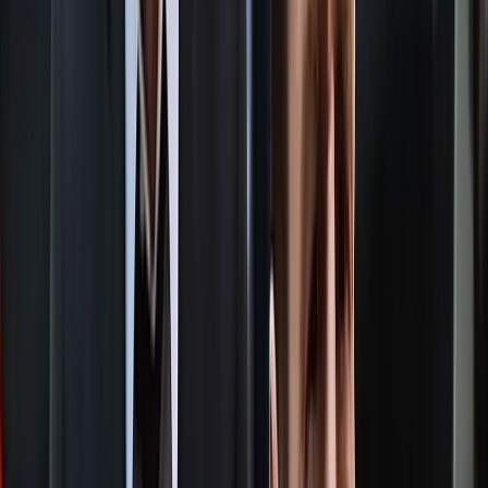
‎স্থানীয় সরকার নির্বাচনে পোস্টার ব্যবহারের সুযোগ থাকছে না বলে
জানিয়েছেন নির্বাচন কমিশনার আব্দুর রহমানেল মাছউদ। তিনি বলেন,
নির্বাচন কমিশন চায় স্থানীয় সরকার নির্বাচন পোস্টারবিহীন হোক এবং সে
লক্ষ্যেই বিধিমালায় পরিবর্তন আনা হচ্ছে।
স্থানীয় সরকার নির্বাচন বিধিমালায় সংশোধনের উদ্যোগের কথা জানিয়ে
তিনি বলেন, নতুন বিধিমালায় বেশ কিছু গুরুত্বপূর্ণ পরিবর্তন যুক্ত করা হবে।
এর মধ্যে রয়েছে অনলাইনে মনোনয়নপত্র জমা দেওয়ার বিধান বাতিল এবং
ইভিএম ব্যবহারের নিয়ম তুলে দেওয়া। নির্বাচন পুরোপুরি নির্দলীয়ভাবে
অনুষ্ঠিত হবে, ফলে কোনো দলীয় প্রতীক ব্যবহার করা যাবে না।
বর্তমানে স্বতন্ত্র প্রার্থীদের জন্য ১ শতাংশ ভোটারের স্বাক্ষর জমা দেওয়ার
যে নিয়ম রয়েছে, সেটিও বাতিলের সিদ্ধান্ত নেওয়া হয়েছে বলে জানান
তিনি।
এ ছাড়া উপজেলা নির্বাচন ছাড়া স্থানীয় সরকারের অন্য সব স্তরের নির্বাচনে
জামানতের পরিমাণ বাড়ানো হবে। তবে ঠিক কতটা বাড়ানো হবে, সে
বিষয়ে এখনো চূড়ান্ত সিদ্ধান্ত হয়নি।
আব্দুর রহমানেল মাছউদ আরও জানান, স্থানীয় সরকার নির্বাচনে প্রবাসী
ভোট বা ডাকযোগে ভোট দেওয়ার সুযোগ রাখা হচ্ছে না। একই সঙ্গে
পলাতক আসামিরা প্রার্থী হতে পারবেন না। বিশেষ করে তথ্য ও যোগাযোগ