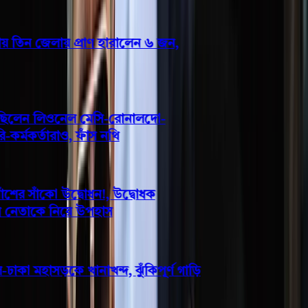
 তিন জেলায় প্রাণ হারালেন ৬ জন,
 ছিলেন লিওনেল মেসি-রোনালদো-
্মকর্তারাও, ফাঁস নথি
ের সাঁকো উদ্বোধন!, উদ্বোধক
 নেতাকে নিয়ে উপহাস
াকা মহাসড়কে খানাখন্দ, ঝুঁকিপূর্ণ গাড়ি