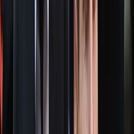
প্রযুক্তি আইনের মামলায় চার্জশিটভুক্ত কেউ নির্বাচনে অংশ নিতে পারবেন
না।
তিনি বলেন, নির্বাচনকে অবাধ, নিরপেক্ষ ও শান্তিপূর্ণ করতে বিধিমালায়
প্রয়োজনীয় সংশোধনের কাজ চলছে। ঈদের পর সংশোধিত বিধিমালা
চূড়ান্ত করা হবে এবং জুনের মধ্যেই পুরো প্রক্রিয়া শেষ করার আশা করছে
কমিশন।
স্থানীয় সরকার নির্বাচন কবে শুরু হতে পারে-এমন প্রশ্নের জবাবে তিনি
জানান, চলতি বছরের শেষ দিকে নির্বাচন শুরু হতে পারে। কমিশন
অক্টোবর থেকেই নির্বাচন আয়োজনের প্রস্তুতি নিতে চায়।
সুষ্ঠু নির্বাচন আয়োজনের জন্য চারটি বিষয়ের ওপর গুরুত্ব দেন এই জ্যেষ্ঠ
নির্বাচন কমিশনার।
প্রথমত, সরকারের নিরপেক্ষ অবস্থান। তার মতে, সরকার কী চায় এবং
কীভাবে আচরণ করে, সেটি নির্বাচনের পরিবেশে বড় প্রভাব ফেলে।
দ্বিতীয়ত, রাজনৈতিক দলগুলোর দায়িত্বশীল আচরণ। তিনি বলেন,
নির্বাচনে প্রতিযোগিতা থাকবে, কিন্তু সহিংসতা বা সংঘর্ষ কাম্য নয়।
তৃতীয়ত, নির্বাচন কমিশনের দৃঢ় অবস্থান। তার ভাষায়, কমিশনের নিজস্ব
শক্তি সীমিত হলেও নীতিগত কঠোরতা থাকতে হবে।