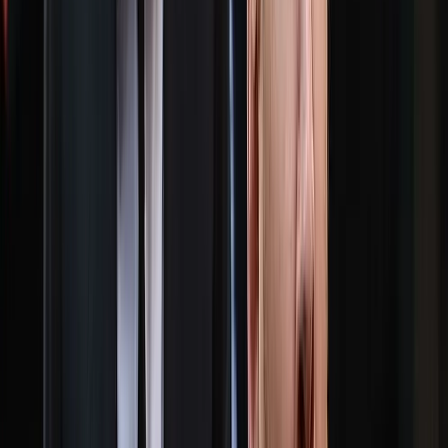
চতুর্থত, নির্বাচনী দায়িত্বে থাকা কর্মকর্তাদের সততা ও দায়িত্ববোধ। তিনি
বলেন, প্রিসাইডিং কর্মকর্তা ও পোলিং স্টাফরা সৎভাবে দায়িত্ব পালন
করলে অনিয়ম অনেকটাই ঠেকানো সম্ভব।
সহিংসতামুক্ত নির্বাচন আয়োজন প্রসঙ্গে তিনি বলেন, সরকারের পূর্ণ
সহযোগিতা এবং রাজনৈতিক দলগুলোর আন্তরিক সমর্থন ছাড়া তা সম্ভব
নয়। শুধু আইন প্রয়োগ করেই পরিস্থিতি নিয়ন্ত্রণ করা যাবে না; রাজনৈতিক
দলগুলোকেও দায়িত্বশীল হতে হবে।
তার মতে, স্থানীয় সরকার নির্বাচন নির্দলীয় হলেও বাস্তবে বিভিন্ন
রাজনৈতিক দলের সমর্থন থাকে। ফলে দলগুলোর মধ্যে সমঝোতা ও
সংযম না থাকলে উত্তেজনা তৈরি হওয়ার আশঙ্কা থাকে।
তিনি জানান, রাজনৈতিক দলগুলোকে নির্বাচন ঘিরে মারামারি, ভাঙচুর,
ধাক্কাধাক্কি ও উত্তেজনা সৃষ্টি থেকে বিরত থাকার আহ্বান জানানো হবে।
তিনি বলেন, ‘খেলোয়াড় যদি সারাদিন ফাউল করে, রেফারি কয়টা ফাউল
ধরবে?’
ত্রয়োদশ জাতীয় সংসদ নির্বাচনের প্রসঙ্গ টেনে তিনি বলেন, বড়
রাজনৈতিক জোটগুলো আচরণবিধি মেনে চলায় ভোটের দিন বড় ধরনের
বিশৃঙ্খলা বা কেন্দ্র দখলের ঘটনা খুব কম ঘটেছে।