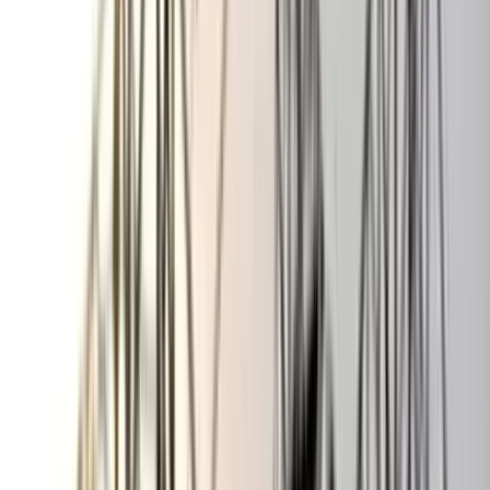
বঙ্গোপসাগরে জেলের জালে ধরা
পড়ল 'হলুদ সোনালি বাটা'