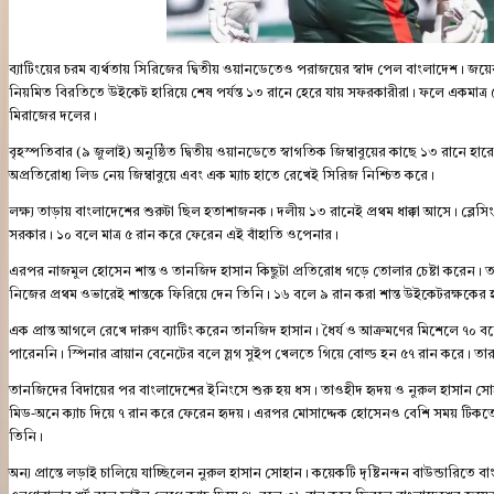
ব্যাটিংয়ের চরম ব্যর্থতায় সিরিজের দ্বিতীয় ওয়ানডেতেও পরাজয়ের স্বাদ পেল বাংলাদেশ। জয়ে
নিয়মিত বিরতিতে উইকেট হারিয়ে শেষ পর্যন্ত ১৩ রানে হেরে যায় সফরকারীরা। ফলে একমাত্র
মিরাজের দলের।
বৃহস্পতিবার (৯ জুলাই) অনুষ্ঠিত দ্বিতীয় ওয়ানডেতে স্বাগতিক জিম্বাবুয়ের কাছে ১৩ রানে হ
অপ্রতিরোধ্য লিড নেয় জিম্বাবুয়ে এবং এক ম্যাচ হাতে রেখেই সিরিজ নিশ্চিত করে।
লক্ষ্য তাড়ায় বাংলাদেশের শুরুটা ছিল হতাশাজনক। দলীয় ১৩ রানেই প্রথম ধাক্কা আসে। ব্লেসিং ম
সরকার। ১০ বলে মাত্র ৫ রান করে ফেরেন এই বাঁহাতি ওপেনার।
এরপর নাজমুল হোসেন শান্ত ও তানজিদ হাসান কিছুটা প্রতিরোধ গড়ে তোলার চেষ্টা করেন। 
নিজের প্রথম ওভারেই শান্তকে ফিরিয়ে দেন তিনি। ১৬ বলে ৯ রান করা শান্ত উইকেটরক্ষকের হ
এক প্রান্ত আগলে রেখে দারুণ ব্যাটিং করেন তানজিদ হাসান। ধৈর্য ও আক্রমণের মিশেলে ৭
পারেননি। স্পিনার ব্রায়ান বেনেটের বলে স্লগ সুইপ খেলতে গিয়ে বোল্ড হন ৫৭ রান করে। তার বি
তানজিদের বিদায়ের পর বাংলাদেশের ইনিংসে শুরু হয় ধস। তাওহীদ হৃদয় ও নুরুল হাসান সোহান 
মিড-অনে ক্যাচ দিয়ে ৭ রান করে ফেরেন হৃদয়। এরপর মোসাদ্দেক হোসেনও বেশি সময় টিকতে প
তিনি।
অন্য প্রান্তে লড়াই চালিয়ে যাচ্ছিলেন নুরুল হাসান সোহান। কয়েকটি দৃষ্টিনন্দন বাউন্ডার