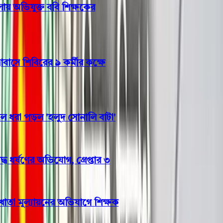
নারী ও শিশু নির্যাতন মামলায় অভিযুক্ত ববি শিক্ষকের
সাময়িক বরখাস্ত
বরিশাল বিএম কলেজ ছাত্রাবাসে শিবিরের ৯ কর্মীর কক্ষে
ছাত্রদলের তালা
বঙ্গোপসাগরে জেলের জালে ধরা পড়ল 'হলুদ সোনালি বাটা'
ভোলায় স্কুলছাত্রীকে সংঘবদ্ধ ধর্ষণের অভিযোগ, গ্রেপ্তার ৩
ছাত্রকে দিয়ে এইচএসসির খাতা মূল্যায়নের অভিযাগে শিক্ষক
রিপন বরখাস্ত