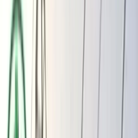
ভোলার মেঘনা-তেঁতুলিয়ায় অবৈধ বালু
উত্তোলন বন্ধে বিভিন্ন সরকারি দপ্তরে আইনি
নোটিশ
অতিরিক্ত বিলের অভিযোগকে অস্বীকার করছে
বিদ্যুৎ বিভাগ
বৃহস্পতিবার, ০৬ আগস্ট ২০২৬
২২ শ্রাবণ ১৪৩৩ বঙ্গাব্দ