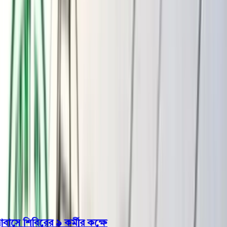
বরিশাল
ভোলা
ঝালকাঠি
বরগুনা
পিরোজপুর
পটুয়াখালী
রাজনীতি
খেলাধুলা
বিনোদন
জাতীয়
Open menu
This is the News Sidebar
খুঁজুন
সাধারণ সংবাদ
শিরোনাম
বরিশাল বিএম কলেজ ছাত্রাবাসে শিবিরের ৯ কর্মীর কক্ষে