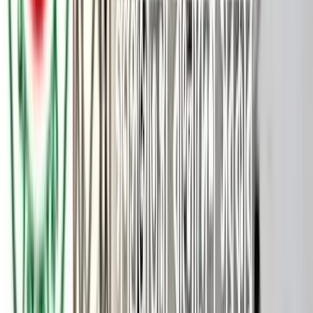
জাতীয় লিগের প্রথম দিনে বরিশাল ও খুলনা বিভাগের ম্যাচে মাঠেই অসুস্থ
হয়ে পড়লেন বরিশালের ব্যাটার ফজলে মাহমুদ রাব্বি। ম্যাচের প্রথম
সেশনের ১৯তম ওভারে বাউন্ডারি লাইনে আচমকা মাটিতে লুটিয়ে পড়েন
রাব্বি। পরে স্ট্রেচারে শুইয়ে অ্যাম্বুলেন্সে তোলা হলেও আপাতত
হাসপাতালে নেওয়া লাগেনি তাকে।
শনিবার দেশের তিন বিভাগীয় শহরের চার ভেন্যুতে শুরু হয়েছে জাতীয়
লিগের ২৭তম আসর।
দেশের প্রথম শ্রেণীর সবচেয়ে বড় এই আসরে খুলনায় স্বাগতিকদের
মুখোমুখি হয়েছে বরিশাল।
ম্যাচে টস জিতে আগে ব্যাটিং বেছে নেয় খুলনা। গরমের মধ্যে ফিল্ডিং