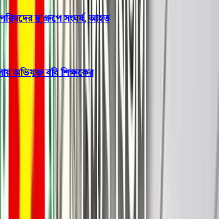
পটুয়াখালীতে গণঅধিকার পরিষদের দু’গ্রুপে সংঘর্ষ, আহত
১০
নারী ও শিশু নির্যাতন মামলায় অভিযুক্ত ববি শিক্ষকের
সাময়িক বরখাস্ত
খেলাধুলা
অসুস্থ হয়ে মাঠেই লুটিয়ে পড়লেন
বরিশালের ব্যাটার ফজলে রাব্বি