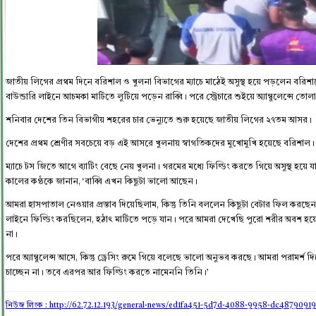
জাতীয় লিগের প্রথম দিনে বরিশাল ও খুলনা বিভাগের ম্যাচে মাঠেই অসুস্থ হয়ে পড়লেন বরিশাল
বাউন্ডারি লাইনে আচমকা মাটিতে লুটিয়ে পড়েন রাব্বি। পরে স্ট্রেচারে শুইয়ে অ্যাম্বুলেন্
শনিবার দেশের তিন বিভাগীয় শহরের চার ভেন্যুতে শুরু হয়েছে জাতীয় লিগের ২৭তম আসর।
দেশের প্রথম শ্রেণীর সবচেয়ে বড় এই আসরে খুলনায় স্বাগতিকদের মুখোমুখি হয়েছে বরিশাল।
ম্যাচে টস জিতে আগে ব্যাটিং বেছে নেয় খুলনা। গরমের মধ্যে ফিল্ডিং করতে গিয়ে অসুস্থ হয়ে য
কালের কণ্ঠকে জানান, ‘বাব্বি এখন কিছুটা ভালো আছেন।
আমরা হাসপাতাল নেওয়ার প্রস্তাব দিয়েছিলাম, কিন্তু তিনি বললেন কিছুটা বেটার ফিল করছেন
লাইনে ফিল্ডিং করছিলেন, হঠাৎ মাটিতে পড়ে যান। পরে আমরা দেখেছি পুরো শরীর অবশ হয়ে 
না।
পরে অ্যাম্বুলেন্স আসে, কিন্তু ড্রেসিং রুমে গিয়ে বলেছে ভালো অনুভব করছে। আমরা পরাম
চাচ্ছেন না। তবে এরপর আর ফিল্ডিং করতে নামেননি তিনি।’
নিউজ লিংক : http://62.72.12.193
/general-news/ed1fa451-5d7d-4088-9958-dc4879091