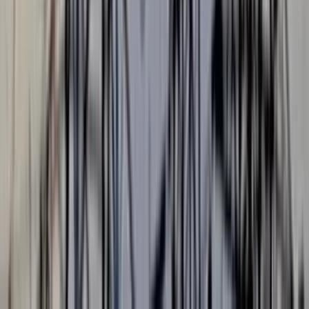
ব্যাটিংয়ের চরম ব্যর্থতায় সিরিজের দ্বিতীয় ওয়ানডেতেও পরাজয়ের স্বাদ
পেল বাংলাদেশ। জয়ের জন্য ২৪৮ রানের লক্ষ্য তাড়া করতে নেমে
মাঝপথে দারুণ অবস্থানে থেকেও নিয়মিত বিরতিতে উইকেট হারিয়ে শেষ
পর্যন্ত ১৩ রানে হেরে যায় সফরকারীরা। ফলে একমাত্র টেস্টে হারের পর
এবার ওয়ানডে সিরিজও হাতছাড়া হলো মেহেদী হাসান মিরাজের দলের।
বৃহস্পতিবার (৯ জুলাই) অনুষ্ঠিত দ্বিতীয় ওয়ানডেতে স্বাগতিক জিম্বাবুয়ের
কাছে ১৩ রানে হারে বাংলাদেশ। এই জয়ে তিন ম্যাচের ওয়ানডে সিরিজে
২-০ ব্যবধানে অপ্রতিরোধ্য লিড নেয় জিম্বাবুয়ে এবং এক ম্যাচ হাতে
রেখেই সিরিজ নিশ্চিত করে।
লক্ষ্য তাড়ায় বাংলাদেশের শুরুটা ছিল হতাশাজনক। দলীয় ১৩ রানেই
প্রথম ধাক্কা আসে। ব্লেসিং মুজারাবানির বাউন্সারে ব্যাটের কানায় লেগে
স্লিপে ক্যাচ দেন সৌম্য সরকার। ১০ বলে মাত্র ৫ রান করে ফেরেন এই
বাঁহাতি ওপেনার।