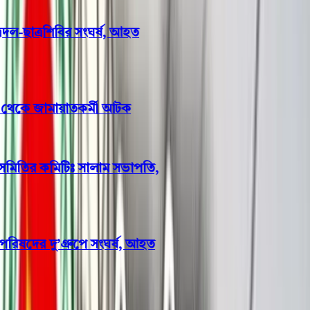
বরিশাল বিশ্ববিদ্যালয়ে ছাত্রদল-ছাত্রশিবির সংঘর্ষ, আহত
অন্তত ১০
বরিশালে প্রবাসীর স্ত্রীর ঘর থেকে জামায়াতকর্মী আটক
বাবুগঞ্জে প্রাথমিক শিক্ষক সমিতির কমিটিঃ সালাম সভাপতি,
মনোয়ার সম্পাদক
পটুয়াখালীতে গণঅধিকার পরিষদের দু’গ্রুপে সংঘর্ষ, আহত
১০