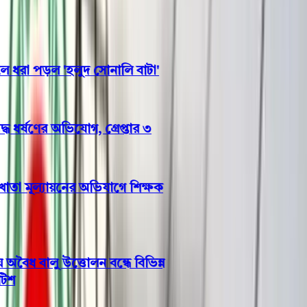
ছাত্রদলের তালা
বঙ্গোপসাগরে জেলের জালে ধরা পড়ল 'হলুদ সোনালি বাটা'
ভোলায় স্কুলছাত্রীকে সংঘবদ্ধ ধর্ষণের অভিযোগ, গ্রেপ্তার ৩
ছাত্রকে দিয়ে এইচএসসির খাতা মূল্যায়নের অভিযাগে শিক্ষক
রিপন বরখাস্ত
ভোলার মেঘনা-তেঁতুলিয়ায় অবৈধ বালু উত্তোলন বন্ধে বিভিন্ন
সরকারি দপ্তরে আইনি নোটিশ