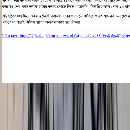
এনগারাভার শর্ট বলে ফাইন লেগে ক্যাচ দিয়ে ৪১ বলে ৩৮ রান করে ফিরলে বাংলাদেশের জয়ের 
করলেও শেষ পর্যন্ত দলকে জয়ের বন্দরে পৌঁছে দিতে পারেননি। নির্ধারিত লক্ষ্য থেকে ১৩ রা
এই হারের মধ্য দিয়ে একমাত্র টেস্টে পরাজয়ের পর ওয়ানডে সিরিজেও হতাশাজনক ফল দেখল বাংলাদেশ
গড়তে না পারাই সিরিজ হারের অন্যতম কারণ হয়ে দাঁড়ায়।
নিউজ লিংক : http://62.72.12.193
/general-news/ed1fa451-5d7d-4088-9958-dc4879091