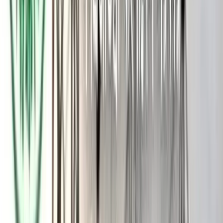
করতে গিয়ে অসুস্থ হয়ে যান ফজলে মাহমুদ। তার পরিস্থিতি সম্পর্কে ম্যাচ
রেফারি আখেরুজ্জামান খান কালের কণ্ঠকে জানান, ‘বাব্বি এখন কিছুটা
ভালো আছেন।
আমরা হাসপাতাল নেওয়ার প্রস্তাব দিয়েছিলাম, কিন্তু তিনি বললেন কিছুটা
বেটার ফিল করছেন এবং ড্রেসিং রুমে চলে গেছেন। ঘটনা আমাদের
সামনেই ঘটেছে, বাউন্ডারি লাইনে ফিল্ডিং করছিলেন, হঠাৎ মাটিতে পড়ে
যান। পরে আমরা দেখেছি পুরো শরীর অবশ হয়ে যাচ্ছে এবং চোখেও
সমস্যা দেখা দিয়েছে। আমরা ভাবলাম স্ট্রোক করল কি না।
পরে অ্যাম্বুলেন্স আসে, কিন্তু ড্রেসিং রুমে গিয়ে বলেছে ভালো অনুভব
করছে। আমরা পরামর্শ দিয়েছি হাসপাতালে যাওয়ার জন্য, তবে এখন তিনি
ভালো আছেন এবং যেতে চাচ্ছেন না। তবে এরপর আর ফিল্ডিং করতে
নামেননি তিনি।’
আরও পড়ুন: