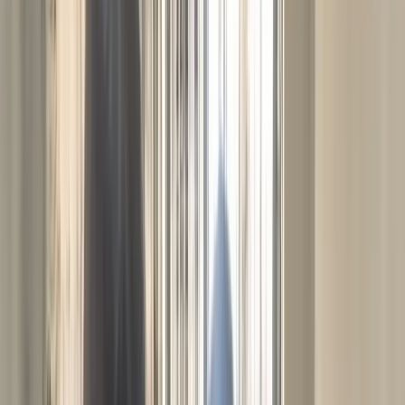
সালমান শাহ হত্যা মামলায় বিমানবন্দর থেকে
ডন গ্রেপ্তার, সিআইডির কাছে হস্তান্তর
উপজেলা স্বাস্থ্য কমপ্লেক্সে জলাতঙ্কের টিকা নেই,
চাঁদপুরের সিভিল সার্জনকে বদলি
সোমবার, ১০ আগস্ট ২০২৬
২৬ শ্রাবণ ১৪৩৩ বঙ্গাব্দ