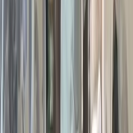
অঞ্চলের তৎকালীন যুগ্ম পরিচালক এস এম আজগর আলী বলেছিলেন,
নৌপথ সচল রাখতে সেতুটি ১২ দশমিক ২০ মিটার উঁচুতে নির্মাণের প্রস্তাব
দেওয়া হয়েছে। পুরনো নকশায় কাজ চললে নৌপথটি কার্যত বন্ধ হয়ে
যাবে।
দীর্ঘসূত্রতা আর জটিলতায় থেমে থাকা প্রকল্প:
২০১৮ সালে রাঙামাটি নদীর ওপর দুই হাজার ৫৪০ ফুট দীর্ঘ গোমা সেতুর
নির্মাণ কাজ শুরু হয়। তিন বছরের মধ্যে শেষ হওয়ার কথা থাকলেও নানা
জটিলতায় ছয় বছর পেরিয়ে গেছে। ব্যয়ও বেড়ে দাঁড়িয়েছে ৯২ কোটি ৫৩
লাখ টাকায়, যা প্রাথমিক প্রাক্কলনের চেয়ে ৩৪ কোটির বেশি। এদিকে,
নদী পারাপারে এখনো একটিমাত্র ফেরির ওপর নির্ভর করতে হয়
এলাকাবাসীকে। প্রতি ঘণ্টায় একবার ফেরি চলে। কোনো কারণে ফেরি
বন্ধ থাকলে ঝুঁকি নিয়ে ট্রলারে নদী পার হন অনেকে।
চন্দ্রমোহন ইউনিয়নের বাসিন্দা রাছেল হাওলাদার বলেন, রোগী অসুস্থ হলে
সহজে এপার থেকে ওপারে নেওয়া যায় না। আরেকজনের মন্তব্য, ফেরি
গেলে এক ঘণ্টা অপেক্ষা করতে হয়, সেতু থাকলে দুই মিনিটেই যাওয়া
যেত।
নকশা আর অনুমোদনের জট
সওজের তথ্য অনুযায়ী, নির্ধারিত সময়ে সেতুর ৪৪ শতাংশ কাজ শেষ