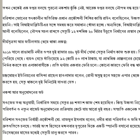
তখন থেকেই এক দপ্তর বলছে পুরনো নকশায় ঝুঁকি নেই, আরেক দপ্তর বলছে নৌপথ বন্ধ হয়ে যা
বরিশাল জোনের তৎকালীন অতিরিক্ত প্রধান প্রকৌশলী শিশির কান্তি রাউৎ বলেছিলেন, উচ্চতা 
হয়নি। তাই বিআইডাব্লিউটিএর সঙ্গে সমন্বয় করে সমাধান খোঁজা হচ্ছে। অন্যদিকে, বিআইডাব
আলী বলেছিলেন, নৌপথ সচল রাখতে সেতুটি ১২ দশমিক ২০ মিটার উঁচুতে নির্মাণের প্রস্তাব 
দীর্ঘসূত্রতা আর জটিলতায় থেমে থাকা প্রকল্প:
২০১৮ সালে রাঙামাটি নদীর ওপর দুই হাজার ৫৪০ ফুট দীর্ঘ গোমা সেতুর নির্মাণ কাজ শুরু 
পেরিয়ে গেছে। ব্যয়ও বেড়ে দাঁড়িয়েছে ৯২ কোটি ৫৩ লাখ টাকায়, যা প্রাথমিক প্রাক্কলনের 
নির্ভর করতে হয় এলাকাবাসীকে। প্রতি ঘণ্টায় একবার ফেরি চলে। কোনো কারণে ফেরি বন্ধ থা
চন্দ্রমোহন ইউনিয়নের বাসিন্দা রাছেল হাওলাদার বলেন, রোগী অসুস্থ হলে সহজে এপার থেকে
করতে হয়, সেতু থাকলে দুই মিনিটেই যাওয়া যেত।
নকশা আর অনুমোদনের জট
সওজের তথ্য অনুযায়ী, নির্ধারিত সময়ে সেতুর ৪৪ শতাংশ কাজ শেষ হয়েছিল। কিন্তু উচ্চতা ন
পরিবর্তন ও নতুন বাজেট অনুমোদনের প্রক্রিয়ায় কেটে যায় আরো দুই বছর। সম্প্রতি একনেক 
বরিশাল সওজের নির্বাহী প্রকৌশলী মো. নাজমুল ইসলাম বলেন, নদীর ধারা পরিবর্তন ও জমি
দ্রুতগতিতে চলছে। তারই অংশ হিসেবে মঙ্গলবার দুপুরের দিকে একটি স্প্যানটি বসানো হয়েছে
ডিসেম্বরের মাসের মধ্যেই সেতুটি চালু করতে পারব।