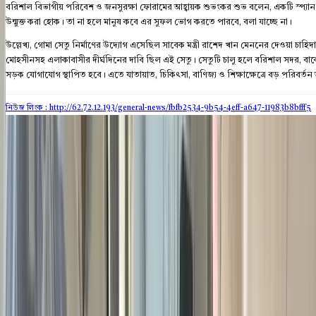
বরিশাল বিভাগীয় পরিবেশ ও জনসুরক্ষা ফোরামের আহ্বায়ক শুভংকর শুভ বলেন, একটি স্প্যান 
উন্মুক্ত করা হোক। তা না হলে মানুষ কবে এর সুফল ভোগ করতে পারবে, বলা যাচ্ছে না।
উল্লেখ্য, গোমা সেতু নির্মাণের উদ্যোগ এসেছিল সাবেক মন্ত্রী রাশেদ খান মেননের দেওয়া চাহ
মোহসীনসহ এলাকাবাসীর দীর্ঘদিনের দাবি ছিল এই সেতু। সেতুটি চালু হলে বরিশাল সদর, বাকে
সড়ক যোগাযোগ স্থাপিত হবে। এতে যাতায়াত, চিকিৎসা, বাণিজ্য ও শিক্ষাক্ষেত্রে বড় পরিবর্ত
নিউজ লিংক : http://62.72.12.193
/general-news/fbfb2534-9b54-4eff-a647-11983b8bfff5