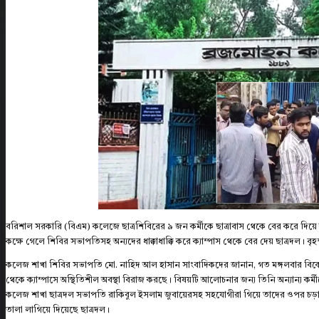
বরিশাল সরকারি (বিএম) কলেজে ছাত্রশিবিরের ৯ জন কর্মীকে ছাত্রাবাস থেকে বের করে দিয়
কক্ষে গেলে শিবির সভাপতিসহ অন্যদের ধাক্কাধাক্কি করে ক্যাম্পাস থেকে বের দেয় ছাত্রদল। ব
কলেজ শাখা শিবির সভাপতি মো. নাহিদ আল হাসান সাংবাদিকদের জানান, গত মঙ্গলবার বিকেলে
থেকে ক্যাম্পাসে অস্থিতিশীল অবস্থা বিরাজ করছে। বিষয়টি আলোচনার জন্য তিনি অন্যান্য কর্ম
কলেজ শাখা ছাত্রদল সভাপতি রাকিবুল ইসলাম জুবায়েরসহ সহযোগীরা গিয়ে তাদের ওপর চড়াও হয়
তালা লাগিয়ে দিয়েছে ছাত্রদল।