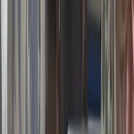
আইনজীবীকে কুপিয়ে জখম, স্ত্রীও
আহত
১০ আগস্ট, ২০২৬ ১৮:০৯