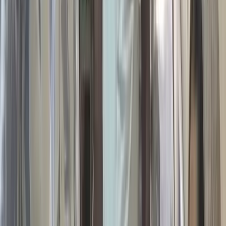
হয়েছিল। কিন্তু উচ্চতা নিয়ে বিআইডাব্লিউটিএর আপত্তির পর পুরো
প্রকল্পই থমকে যায়। পরে নকশা পরিবর্তন ও নতুন বাজেট অনুমোদনের
প্রক্রিয়ায় কেটে যায় আরো দুই বছর। সম্প্রতি একনেক সভায় নতুন নকশা
অনুমোদনের মাধ্যমে প্রকল্পটি আবার গতি পেয়েছে।
বরিশাল সওজের নির্বাহী প্রকৌশলী মো. নাজমুল ইসলাম বলেন, নদীর
ধারা পরিবর্তন ও জমি অধিগ্রহণের কারণে বারবার নকশা পরিবর্তন করতে
হয়েছে। এখন কাজ দ্রুতগতিতে চলছে। তারই অংশ হিসেবে মঙ্গলবার
দুপুরের দিকে একটি স্প্যানটি বসানো হয়েছে। আশা করছি দ্বিতীয় স্প্যানটি
বৃহস্পতিবার বসাতো পারবো। আগামী ডিসেম্বরের মাসের মধ্যেই সেতুটি
চালু করতে পারব।
বরিশাল বিভাগীয় পরিবেশ ও জনসুরক্ষা ফোরামের আহ্বায়ক শুভংকর শুভ
বলেন, একটি স্প্যান বসানো হয়েছে। অপরটি দ্রুত স্থাপনের মাধ্যমে
সেতুটি জনসাধারণের জন্য উন্মুক্ত করা হোক। তা না হলে মানুষ কবে এর
সুফল ভোগ করতে পারবে, বলা যাচ্ছে না।
উল্লেখ্য, গোমা সেতু নির্মাণের উদ্যোগ এসেছিল সাবেক মন্ত্রী রাশেদ খান
মেননের দেওয়া চাহিদাপত্রে (ডিও লেটার) অনুমোদনের মাধ্যমে। জাসদ
নেতা মোহাম্মদ মোহসীনসহ এলাকাবাসীর দীর্ঘদিনের দাবি ছিল এই সেতু।
সেতুটি চালু হলে বরিশাল সদর, বাকেরগঞ্জ ও পটুয়াখালীসহ দক্ষিণাঞ্চলের
বিভিন্ন উপজেলার সঙ্গে সরাসরি সড়ক যোগাযোগ স্থাপিত হবে। এতে