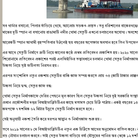
সব গার্ডার বসানো, পিলার দাঁড়িয়ে গেছে, অ্যাপ্রোচ সড়কও প্রস্তুত। তবু বরিশালের বাকেরগঞ্
মাঝের দুটি স্প্যান না বসানোয় রাঙামাটি নদীর গোমা সেতুটি এখনো চলাচলের অযোগ্য। অবশেষ
আরেকটি স্প্যান আগামী বৃহস্পতিবার উঠলেই ছয় বছরের অপেক্ষার অবসান হবে তিন উপজেল
এর আগে সেতুটি নির্মাণে ত্রুটি নিয়ে কালের কণ্ঠে প্রথম প্রতিবেদন প্রকাশিত হয়। ২০২০ সা
শিরোনামে প্রতিবেদন প্রকাশের পরই এলজিইডির তত্ত্বাবধানে চলমান গোমা সেতুর নির্মাণকাজ
উচ্চতা নিয়ে সৃষ্ট জটিলতা নিরসন হয়।
এরপর সংশোধিত নতুন নকশায় সেতুটির বাকি কাজ সম্পন্ন করতে প্রায় ৩৫ কোটি টাকার প্রাক
উচ্চতা নিয়ে দ্বন্দ্ব, সেতুর কাজ বন্ধ:
গোমা সেতুর নির্মাণকাজে দেরির পেছনে মূল কারণ ছিল সেতুর উচ্চতা নিয়ে দুই সরকারি 
প্রধান প্রকৌশলীর দপ্তর বিআইডাব্লিউটিএর কাছে মতামত চেয়ে চিঠি পাঠায়। একই বছরের ১৫ ড
কমপক্ষে ৭ দশমিক ৬২ মিটার উঁচুতে সেতুটি নির্মাণ করতে হবে।
সেই অনুযায়ী নকশা তৈরি করে দরপত্র আহ্বান ও নির্মাণকাজ শুরু হয়।
তবে ২০১৯ সালের ৮ মে বিআইডাব্লিউটিএ নতুন এক চিঠিতে আগের অনুমোদন বাতিল করে। নতুন
বড় নৌযান চলাচল করবে। তাই সেতুর উচ্চতা বাড়িয়ে বর্ষা মৌসুমের পানির স্তর থেকে ১২ দশ