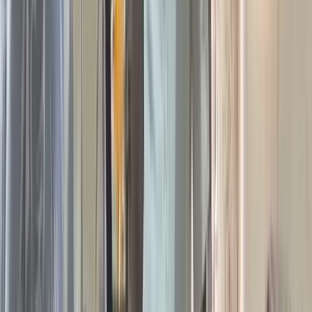
গোমা সেতুর নির্মাণকাজে দেরির পেছনে মূল কারণ ছিল সেতুর উচ্চতা
নিয়ে দুই সরকারি সংস্থার মতবিরোধ। ২০১৫ সালের ৩ নভেম্বর সড়ক ও
জনপথ (সওজ) বিভাগের প্রধান প্রকৌশলীর দপ্তর বিআইডাব্লিউটিএর
কাছে মতামত চেয়ে চিঠি পাঠায়। একই বছরের ১৫ ডিসেম্বর
বিআইডাব্লিউটিএ জানায়, বর্ষা মৌসুমের পানির উচ্চতা থেকে কমপক্ষে ৭
দশমিক ৬২ মিটার উঁচুতে সেতুটি নির্মাণ করতে হবে।
সেই অনুযায়ী নকশা তৈরি করে দরপত্র আহ্বান ও নির্মাণকাজ শুরু হয়।
তবে ২০১৯ সালের ৮ মে বিআইডাব্লিউটিএ নতুন এক চিঠিতে আগের
অনুমোদন বাতিল করে। নতুন প্রস্তাবে বলা হয়, রাঙামাটি নদী এখন দ্বিতীয়
শ্রেণির নৌপথ—এখানে বড় নৌযান চলাচল করবে। তাই সেতুর উচ্চতা
বাড়িয়ে বর্ষা মৌসুমের পানির স্তর থেকে ১২ দশমিক ২০ মিটার করতে
হবে। ফলে কাজ বন্ধ হয়ে যায়।
তখন থেকেই এক দপ্তর বলছে পুরনো নকশায় ঝুঁকি নেই, আরেক দপ্তর
বলছে নৌপথ বন্ধ হয়ে যাবে। এই টানাপড়েনে থেমে যায় পুরো প্রকল্প।
বরিশাল জোনের তৎকালীন অতিরিক্ত প্রধান প্রকৌশলী শিশির কান্তি রাউৎ
বলেছিলেন, উচ্চতা বাড়ালে ইতিমধ্যে সম্পন্ন হওয়া অংশে অতিরিক্ত চাপ
পড়বে, যা নকশায় ধরা হয়নি। তাই বিআইডাব্লিউটিএর সঙ্গে সমন্বয় করে
সমাধান খোঁজা হচ্ছে। অন্যদিকে, বিআইডাব্লিউটিএর দক্ষিণ বদ্বীপ