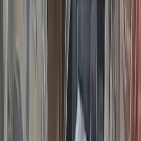
বাউফলে মাটিসহ ভেকু-পল্টুন-
বাল্কহেড জব্দ, ২ শ্রমিক আটক
১০ আগস্ট, ২০২৬ ১৬:৫৮