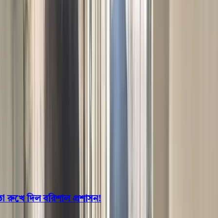
বরিশাল
ভোলা
ঝালকাঠি
বরগুনা
পিরোজপুর
পটুয়াখালী
রাজনীতি
খেলাধুলা
বিনোদন
জাতীয়
Open menu
This is the News Sidebar
খুঁজুন
সাধারণ সংবাদ
শিরোনাম
িএনপি নেতাদের ভূমিদস্যুতা রুখে দিল বরিশাল প্রশাসন!