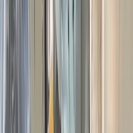
সব গার্ডার বসানো, পিলার দাঁড়িয়ে গেছে, অ্যাপ্রোচ সড়কও প্রস্তুত। তবু
বরিশালের বাকেরগঞ্জের চরাদি ও দুধল ইউনিয়নের মানুষকে দীর্ঘ অপেক্ষায়
থাকতে হয়েছে। কারণ, মাঝের দুটি স্প্যান না বসানোয় রাঙামাটি নদীর
গোমা সেতুটি এখনো চলাচলের অযোগ্য। অবশেষে মঙ্গলবার একটি
স্প্যান বসানো হয়েছে।
আরেকটি স্প্যান আগামী বৃহস্পতিবার উঠলেই ছয় বছরের অপেক্ষার
অবসান হবে তিন উপজেলার কয়েক লাখ মানুষের।
এর আগে সেতুটি নির্মাণে ত্রুটি নিয়ে কালের কণ্ঠে প্রথম প্রতিবেদন
প্রকাশিত হয়। ২০২০ সালের ৩ জুলাই পত্রিকাটির শেষ পাতায়
‘অপরিকল্পিত সেতুতে বন্ধ হবে নৌপথ!’ শিরোনামে প্রতিবেদন প্রকাশের
পরই এলজিইডির তত্ত্বাবধানে চলমান গোমা সেতুর নির্মাণকাজ বন্ধ করে
দেয় বিআইডাব্লিউটিএ। ২০২২ সালের ১৪ জুন নির্মাণাধীন সেতুর উচ্চতা
নিয়ে সৃষ্ট জটিলতা নিরসন হয়।
এরপর সংশোধিত নতুন নকশায় সেতুটির বাকি কাজ সম্পন্ন করতে প্রায়
৩৫ কোটি টাকার প্রাক্কলন অনুমোদন করে জাতীয় অর্থনৈতিক পরিষদের
নির্বাহী কমিটি (একনেক)।
উচ্চতা নিয়ে দ্বন্দ্ব, সেতুর কাজ বন্ধ: