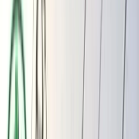
ভোলার মেঘনা-তেঁতুলিয়ায় অবৈধ বালু
উত্তোলন বন্ধে বিভিন্ন সরকারি দপ্তরে আইনি
নোটিশ
অতিরিক্ত বিলের অভিযোগকে অস্বীকার করছে
বিদ্যুৎ বিভাগ
বৃহস্পতিবার, ০৬ আগস্ট ২০২৬
২২ শ্রাবণ ১৪৩৩ বঙ্গাব্দ