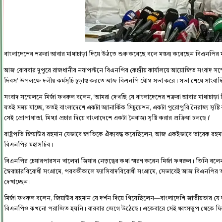
বাংলাদেশের শত্রুরা আবার মাথাচাড়া দিয়ে উঠতে শুরু করেছে বলে মন্তব্য করেছেন বিএনপি
আজ রোববার দুপুরে রাজধানীর নয়াপল্টনে বিএনপির কেন্দ্রীয় কার্যালয়ে আয়োজিত সংবাদ সম্মে
দিবস’ উপলক্ষে দলীয় কর্মসূচি চূড়ান্ত করতে আজ বিএনপি যৌথ সভা করে। সভা শেষে সাংবাদি
সংবাদ সম্মেলনে মির্জা ফখরুল বলেন, ‘আমরা দেখছি যে বাংলাদেশের শত্রুরা আবার মাথাচাড়
যতই সময় যাচ্ছে, ততই বাংলাদেশে একটা অ্যানার্কিক সিচুয়েশন, একটা পুরোপুরি নৈরাজ্য সৃষ্টি
সেই প্রোপাগান্ডা, মিথ্যা প্রচার দিয়ে বাংলাদেশে একটা নৈরাজ্য সৃষ্টি করার প্রক্রিয়া চলছে।’
রাষ্ট্রপতি জিয়াউর রহমান যেভাবে জাতিকে ঐক্যবদ্ধ করেছিলেন, আজ একইভাবে তারেক রহমান 
বিএনপির মহাসচিব।
বিএনপির চেয়ারপারসন খালেদা জিয়ার নেতৃত্বের কথা স্মরণ করেন মির্জা ফখরুল। তিনি বলেন
স্বৈরাচারবিরোধী সংগ্রামে, পরবর্তীকালে ফ্যাসিবাদবিরোধী সংগ্রামে, সেভাবেই আজ বিএ
দেখাচ্ছেন।
মির্জা ফখরুল বলেন, জিয়াউর রহমান যে দর্শন দিয়ে গিয়েছিলেন—বাংলাদেশি জাতীয়তার য
বিএনপিও কখনো পরাজিত হয়নি। বারবার জেগে উঠেছে। একেবারে সেই ধ্বংসস্তূপ থেকে ফ