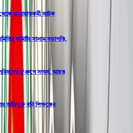
বরিশালে প্রবাসীর স্ত্রীর ঘর থেকে জামায়াতকর্মী আটক
বাবুগঞ্জে প্রাথমিক শিক্ষক সমিতির কমিটিঃ সালাম সভাপতি,
মনোয়ার সম্পাদক
পটুয়াখালীতে গণঅধিকার পরিষদের দু’গ্রুপে সংঘর্ষ, আহত
১০
নারী ও শিশু নির্যাতন মামলায় অভিযুক্ত ববি শিক্ষকের
সাময়িক বরখাস্ত