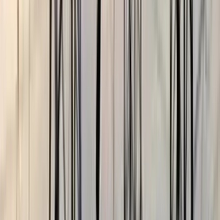
ভোলার মেঘনা-তেঁতুলিয়ায় অবৈধ
বালু উত্তোলন বন্ধে বিভিন্ন সরকারি
দপ্তরে আইনি নোটিশ
০৫ আগস্ট, ২০২৬ ১৯:৫৯
পুলিশ হবে জনগণের বন্ধু-আইনের
নিরপেক্ষ প্রয়োগকারী: স্বরাষ্ট্রমন্ত্রী