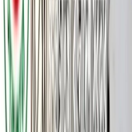
বাংলাদেশের শত্রুরা আবার মাথাচাড়া দিয়ে উঠতে শুরু করেছে বলে মন্তব্য
করেছেন বিএনপির মহাসচিব মির্জা ফখরুল ইসলাম আলমগীর।
আজ রোববার দুপুরে রাজধানীর নয়াপল্টনে বিএনপির কেন্দ্রীয় কার্যালয়ে
আয়োজিত সংবাদ সম্মেলনে এ মন্তব্য করেন মির্জা ফখরুল। ৭ নভেম্বর
‘জাতীয় বিপ্লব ও সংহতি দিবস’ উপলক্ষে দলীয় কর্মসূচি চূড়ান্ত করতে
আজ বিএনপি যৌথ সভা করে। সভা শেষে সাংবাদিকদের সঙ্গে কথা বলেন
মির্জা ফখরুল।
সংবাদ সম্মেলনে মির্জা ফখরুল বলেন, ‘আমরা দেখছি যে বাংলাদেশের
শত্রুরা আবার মাথাচাড়া দিয়ে উঠতে শুরু করেছে, মাথা তুলে উঠতে শুরু
করেছে। আমরা দেখছি, যতই সময় যাচ্ছে, ততই বাংলাদেশে একটা
অ্যানার্কিক সিচুয়েশন, একটা পুরোপুরি নৈরাজ্য সৃষ্টি করার অপচেষ্টা