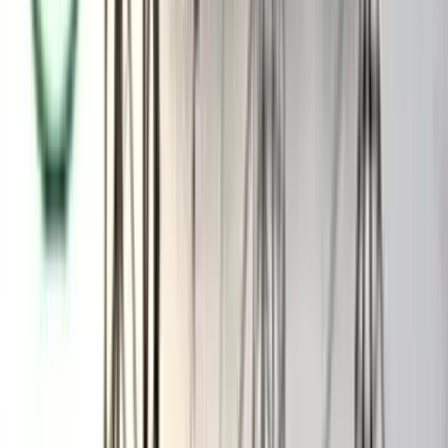
হতাশার মধ্যে পড়ে গেছে, প্রতিটি মানুষ বারবার চিন্তা করছে, কী হবে, কী
হতে পারে। এই মুহূর্তে জাতিকে ঐক্যবদ্ধ করাই একমাত্র পথ।’
মির্জা ফখরুল বলেন, ৭ নভেম্বরের চেতনা হচ্ছে জাতীয় ঐক্য, দেশপ্রেম
ও আত্মত্যাগের চেতনা। আজকের প্রেক্ষাপটে সেই চেতনার পুনর্জাগরণই
দেশের সংকট উত্তরণের পথ হতে পারে।
সংবাদ সম্মেলনে উপস্থিত ছিলেন বিএনপির যুগ্ম মহাসচিব খায়রুল কবির
খোকন, হাবিব উন নবী খান সোহেল, আবদুস সালাম আজাদ,
চেয়ারপারসনের বিশেষ সহকারী শামসুর রহমান শিমুল বিশ্বাস, প্রচার
সম্পাদক সুলতান সালাউদ্দিন টুকু, স্বেচ্ছাসেবক–বিষয়ক সম্পাদক মীর
শরাফত আলী সপু, ঢাকা মহানগর উত্তর বিএনপির আহ্বায়ক আমিনুল হক,
সদস্যসচিব মোস্তফা জামান, দক্ষিণ বিএনপির সদস্যসচিব তানভীর
আহমেদ রবিন প্রমুখ।
আরও পড়ুন: