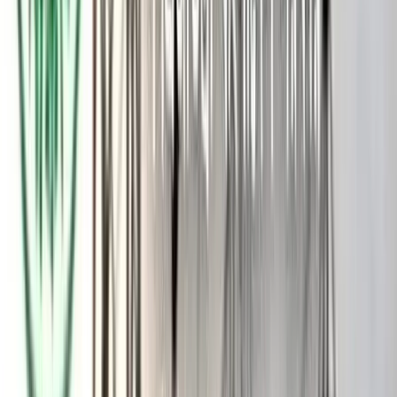
চলছে। দুর্ভাগ্যক্রমে আমরা দেখছি, সোশ্যাল মিডিয়াতেও সেই
প্রোপাগান্ডা, মিথ্যা প্রচার দিয়ে বাংলাদেশে একটা নৈরাজ্য সৃষ্টি করার
প্রক্রিয়া চলছে।’
রাষ্ট্রপতি জিয়াউর রহমান যেভাবে জাতিকে ঐক্যবদ্ধ করেছিলেন, আজ
একইভাবে তারেক রহমান বিদেশে থেকে দেশকে ঐক্যবদ্ধ করার চেষ্টা
করছেন বলে মন্তব্য করেন বিএনপির মহাসচিব।
বিএনপির চেয়ারপারসন খালেদা জিয়ার নেতৃত্বের কথা স্মরণ করেন মির্জা
ফখরুল। তিনি বলেন, খালেদা জিয়া যেভাবে তাঁদের পরিচালিত
করেছিলেন তাঁর দীর্ঘ ৯ বছরের স্বৈরাচারবিরোধী সংগ্রামে, পরবর্তীকালে
ফ্যাসিবাদবিরোধী সংগ্রামে, সেভাবেই আজ বিএনপির তরুণ নেতা তারেক
রহমান দলকে পরিচালিত করছেন। জাতিকে নতুন আশা দেখাচ্ছেন।
মির্জা ফখরুল বলেন, জিয়াউর রহমান যে দর্শন দিয়ে গিয়েছিলেন—
বাংলাদেশি জাতীয়তার যে দর্শন—সেই দর্শন কখনো পরাজিত হতে পারে
না। আর সে কারণেই বিএনপিও কখনো পরাজিত হয়নি। বারবার জেগে
উঠেছে। একেবারে সেই ধ্বংসস্তূপ থেকে ফিনিক্স পাখির মতোই বিএনপি
জেগে উঠেছে।
৭ নভেম্বরের তাৎপর্য তুলে ধরেন বিএনপির মহাসচিব। তিনি বলেন, ‘৭
নভেম্বর আমাদের কাছে, গোটা জাতির কাছে অত্যন্ত গুরুত্বপূর্ণ একটা
দিন। বিশেষ করে আজকের প্রেক্ষাপটে, যখন মানুষ অনিশ্চয়তা ও