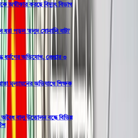
অতিরিক্ত বিলের অভিযোগকে অস্বীকার করছে বিদ্যুৎ বিভাগ
বঙ্গোপসাগরে জেলের জালে ধরা পড়ল 'হলুদ সোনালি বাটা'
ভোলায় স্কুলছাত্রীকে সংঘবদ্ধ ধর্ষণের অভিযোগ, গ্রেপ্তার ৩
ছাত্রকে দিয়ে এইচএসসির খাতা মূল্যায়নের অভিযাগে শিক্ষক
রিপন বরখাস্ত
ভোলার মেঘনা-তেঁতুলিয়ায় অবৈধ বালু উত্তোলন বন্ধে বিভিন্ন
সরকারি দপ্তরে আইনি নোটিশ