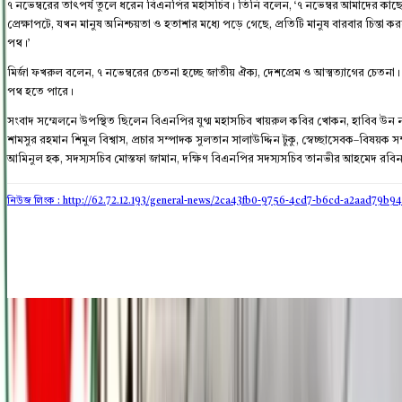
৭ নভেম্বরের তাৎপর্য তুলে ধরেন বিএনপির মহাসচিব। তিনি বলেন, ‘৭ নভেম্বর আমাদের কাছে,
প্রেক্ষাপটে, যখন মানুষ অনিশ্চয়তা ও হতাশার মধ্যে পড়ে গেছে, প্রতিটি মানুষ বারবার চিন্তা ক
পথ।’
মির্জা ফখরুল বলেন, ৭ নভেম্বরের চেতনা হচ্ছে জাতীয় ঐক্য, দেশপ্রেম ও আত্মত্যাগের চেতন
পথ হতে পারে।
সংবাদ সম্মেলনে উপস্থিত ছিলেন বিএনপির যুগ্ম মহাসচিব খায়রুল কবির খোকন, হাবিব উ
শামসুর রহমান শিমুল বিশ্বাস, প্রচার সম্পাদক সুলতান সালাউদ্দিন টুকু, স্বেচ্ছাসেবক–বিষ
আমিনুল হক, সদস্যসচিব মোস্তফা জামান, দক্ষিণ বিএনপির সদস্যসচিব তানভীর আহমেদ রবিন 
নিউজ লিংক : http://62.72.12.193
/general-news/2ca43fb0-9756-4cd7-b6cd-a2aad79b9