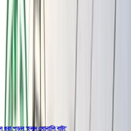
বরিশাল
ভোলা
ঝালকাঠি
বরগুনা
পিরোজপুর
পটুয়াখালী
রাজনীতি
খেলাধুলা
বিনোদন
জাতীয়
Open menu
This is the News Sidebar
খুঁজুন
সাধারণ সংবাদ
শিরোনাম
বঙ্গোপসাগরে জেলের জালে ধরা পড়ল 'হলুদ সোনালি বাটা'