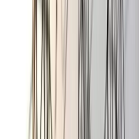
বঙ্গোপসাগরে জেলের জালে ধরা
পড়ল 'হলুদ সোনালি বাটা'
০৬ আগস্ট, ২০২৬ ১৩:৫৪