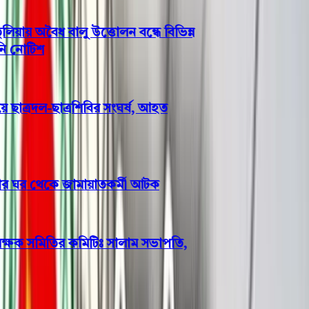
য় অবৈধ বালু উত্তোলন বন্ধে বিভিন্ন
নোটিশ
ছাত্রদল-ছাত্রশিবির সংঘর্ষ, আহত
ীর ঘর থেকে জামায়াতকর্মী আটক
ক্ষক সমিতির কমিটিঃ সালাম সভাপতি,