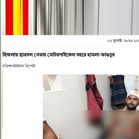
প্রিন্ট এন্ড সেভ
০৬ জুলাই, ২০২৬ ১৬
হিজলায় ছাত্রদল নেতার মোটরসাইকেল বহরে হামলা-ভাঙচুর
বরিশালটাইমস রিপোর্ট