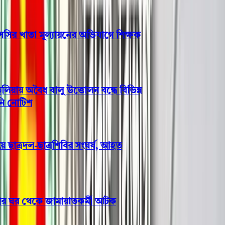
র খাতা মূল্যায়নের অভিযাগে শিক্ষক
য় অবৈধ বালু উত্তোলন বন্ধে বিভিন্ন
নোটিশ
ছাত্রদল-ছাত্রশিবির সংঘর্ষ, আহত
ীর ঘর থেকে জামায়াতকর্মী আটক