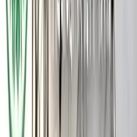
শুভেচ্ছা জানাতে স্থানীয় নেতাকর্মীরা গৌরবদী ইউনিয়নের শাওড়া বাজার
থেকে ১০/১৫ টি মোটরসাইকেলেরযোগে একতা খেয়াঘাট যাওয়ার পথে
হামলার মুখে পড়েন। তখন ছাত্রদল নেতা ইসমাইল মোল্লাকে শুভেচ্ছা
জানাতে যাওয়া মোটরসাইকেলের বহরে হামলা চালিয়ে ৪ জন গুরুতর
আহত হয়। এছাড়া বহরে থাকা ৬ টি মোটরসাইকেল আগুনে পুড়িয়ে
দিয়েছে।
এসব সহিংসতার ঘটনায় গৌরবদী ইউনিয়ন বিএনপির আহ্বায়ক ফরিদ
উদ্দিন বেপারী বলেন, গতকালের ঘটনার সময়ে আমি সেখানে ছিলাম না।
তবে ইসমাইল মোল্লার সমর্থকরা যুবদল নেতা মোস্তফা সিকদারের বাড়ি ও
শরীফ বাবুর্চির বাড়িতে হামলার অভিযোগ করেন।
গৌরবদী ইউনিয়ন বিএনপির সিনিয়র যুগ্ম আহ্বায়ক সুলাইমান জমাদার
জানান, ছাত্রদল নেতা ইসমাইল মোল্লার ওপর অতর্কিত হামলা ও পাল্টা
হামলা নিয়ে হিজলা থানা ভারপ্রাপ্ত কর্মকর্তা মো. সোলায়মান এবং
উপজেলা বিএনপির সদস্যসচিব এবং সিনিয়র যুগ্ম আহ্বায়ক আলতাফ
হোসেন খোকন মীমাংসা করার তারিখ উভয়পক্ষকে অবহিত করেন।
গতকাল ইসমাইল মোল্লা নিজ এলাকায় আসার কথা শুনে নেতাকর্মীরা
শুভেচ্ছা জানাতে যাওয়ার পথে হামলা চালিয়ে ৪ জনকে গুরুতর আহত ও
৬ টি মোটরসাইকেল পুড়িয়ে দিয়েছে, এটা পূর্ব পরিকল্পিত। এ ঘটনায়
প্রমাণ করে দলের ভাবমূর্তি ক্ষুণ্ন ও প্রতিমন্ত্রী রাজিব আহসানের এলাকার