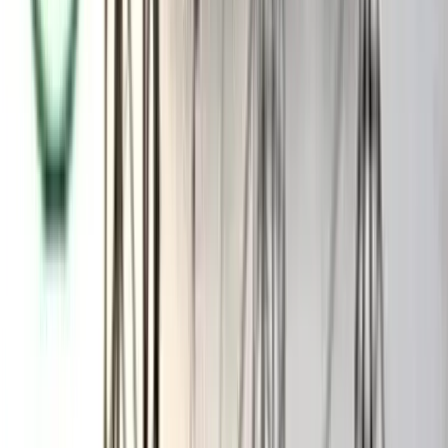
সুনাম নষ্ট করার পাঁয়তারা করছে।
হিজলা থানা ভারপ্রাপ্ত কর্মকর্তা মো. সোলায়মান বলেন, উভয়পক্ষকে
নিয়ে সিনিয়র নেতারা আগামীকাল বসে আলোচনা সাপেক্ষে সমাধান
করবেন। তবে দুই পক্ষ লিখত অভিযোগ দিয়েছেন। ঘটনার বিষয়ে তদন্ত
চলছে।’
আরও পড়ুন: