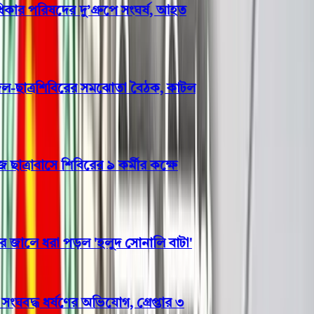
 পরিষদের দু’গ্রুপে সংঘর্ষ, আহত
ছাত্রশিবিরের সমঝোতা বৈঠক, কাটল
রাবাসে শিবিরের ৯ কর্মীর কক্ষে
ালে ধরা পড়ল 'হলুদ সোনালি বাটা'
ঘবদ্ধ ধর্ষণের অভিযোগ, গ্রেপ্তার ৩