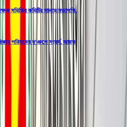
ক্ষক সমিতির কমিটিঃ সালাম সভাপতি,
 পরিষদের দু’গ্রুপে সংঘর্ষ, আহত
বরিশাল
হিজলায় ছাত্রদল নেতার
মোটরসাইকেল বহরে হামলা-ভাঙচুর