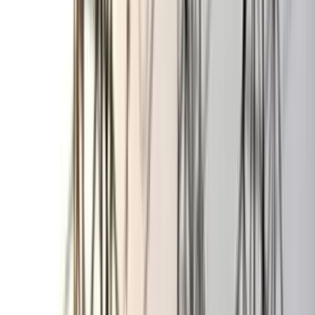
০৭ আগস্ট, ২০২৬ ১৫:৩৭