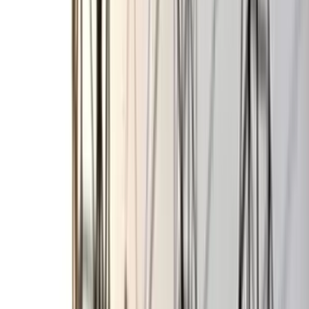
বিএম কলেজে ছাত্রদল-ছাত্রশিবিরের
সমঝোতা বৈঠক, কাটল উত্তেজনা