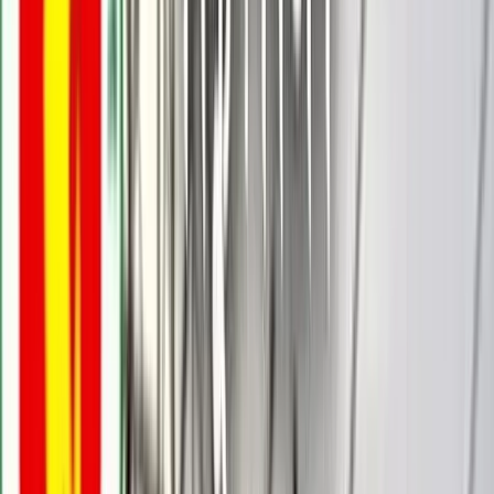
বরিশালটাইমস রিপোর্ট
০৬ জুলাই, ২০২৬ ১৬:৫২
০৬ জুলাই, ২০২৬ ১৬:৫২
শেয়ার