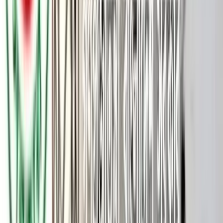
বরিশালের হিজলা উপজেলার গৌরবদী ইউনিয়নে রাজনৈতিক কোন্দলে
কয়েক দিন যাবৎ চলছে হামলা পাল্টা হামলা ভাঙচুর-লুটপাট-
অগ্নিসংযোগ। এই পরিবেশ পরিস্থিতি দিন দিন ভয়াবহ সংঘর্ষের রূপ ধারণ
করেছে। অভিযোগ উঠেছে, গত ২১ শে জুন বরিশাল জেলা ছাত্রদলের
সাবেক যুগ্ম সাধারণ সম্পাদক ইসমাইল মোল্লার ওপর অতর্কিত হামলা
চালিয়ে গুরুতর আহত করেন যুবদল নেতা মোস্তফা সিকদারের ছেলে
সোহাগ জুবায়ের এবং লাল চাঁন ফরাজীসহ কয়েকজন। সেই ঘটনাকে
কেন্দ্র করে রাতের আঁধারে কে বা কারা গৌরবদী ইউনিয়ন বিএনপির
আহ্বায়ক ফরিদ উদ্দিন বেপারী এবং মোস্তফা সিকদারের মাছঘাটে হামলা
ভাঙচুর লুটপাট অগ্নিসংযোগ করা হয়।
প্রত্যক্ষদর্শীরা জানায়, দীর্ঘদিন চিকিৎসাধীন থাকা ইসমাইল হোসেন মোল্লা
গতকাল রোববার বিকেলে নিজ এলাকায় আসার কথা ছিল। তাকে