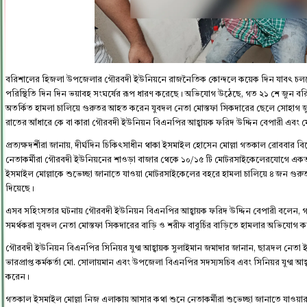
বরিশালের হিজলা উপজেলার গৌরবদী ইউনিয়নে রাজনৈতিক কোন্দলে কয়েক দিন যাবৎ চলছে হ
পরিস্থিতি দিন দিন ভয়াবহ সংঘর্ষের রূপ ধারণ করেছে। অভিযোগ উঠেছে, গত ২১ শে জুন বরি
অতর্কিত হামলা চালিয়ে গুরুতর আহত করেন যুবদল নেতা মোস্তফা সিকদারের ছেলে সোহাগ জ
রাতের আঁধারে কে বা কারা গৌরবদী ইউনিয়ন বিএনপির আহ্বায়ক ফরিদ উদ্দিন বেপারী এবং মো
প্রত্যক্ষদর্শীরা জানায়, দীর্ঘদিন চিকিৎসাধীন থাকা ইসমাইল হোসেন মোল্লা গতকাল রোববার
নেতাকর্মীরা গৌরবদী ইউনিয়নের শাওড়া বাজার থেকে ১০/১৫ টি মোটরসাইকেলেরযোগে একতা
ইসমাইল মোল্লাকে শুভেচ্ছা জানাতে যাওয়া মোটরসাইকেলের বহরে হামলা চালিয়ে ৪ জন গু
দিয়েছে।
এসব সহিংসতার ঘটনায় গৌরবদী ইউনিয়ন বিএনপির আহ্বায়ক ফরিদ উদ্দিন বেপারী বলেন, গ
সমর্থকরা যুবদল নেতা মোস্তফা সিকদারের বাড়ি ও শরীফ বাবুর্চির বাড়িতে হামলার অভিযোগ 
গৌরবদী ইউনিয়ন বিএনপির সিনিয়র যুগ্ম আহ্বায়ক সুলাইমান জমাদার জানান, ছাত্রদল নেতা ই
ভারপ্রাপ্ত কর্মকর্তা মো. সোলায়মান এবং উপজেলা বিএনপির সদস্যসচিব এবং সিনিয়র যুগ্
করেন।
গতকাল ইসমাইল মোল্লা নিজ এলাকায় আসার কথা শুনে নেতাকর্মীরা শুভেচ্ছা জানাতে যাওয়