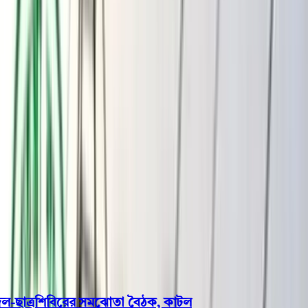
বরিশাল
ভোলা
ঝালকাঠি
বরগুনা
পিরোজপুর
পটুয়াখালী
রাজনীতি
খেলাধুলা
বিনোদন
জাতীয়
Open menu
This is the News Sidebar
খুঁজুন
সাধারণ সংবাদ
শিরোনাম
ছাত্রশিবিরের সমঝোতা বৈঠক, কাটল