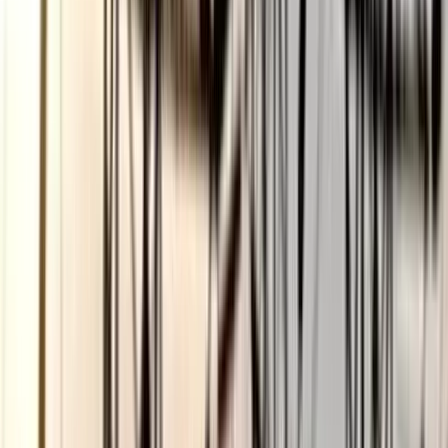
বঙ্গোপসাগরে জেলের জালে ধরা
পড়ল 'হলুদ সোনালি বাটা'
০৬ আগস্ট, ২০২৬ ১৩:৫৪