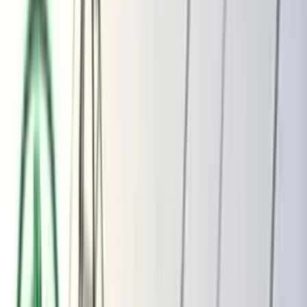
ভোলার মেঘনা-তেঁতুলিয়ায় অবৈধ বালু
উত্তোলন বন্ধে বিভিন্ন সরকারি দপ্তরে আইনি
নোটিশ
অতিরিক্ত বিলের অভিযোগকে অস্বীকার করছে
বিদ্যুৎ বিভাগ
শুক্রবার, ০৭ আগস্ট ২০২৬
২৩ শ্রাবণ ১৪৩৩ বঙ্গাব্দ