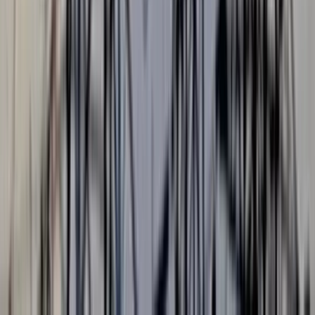
বহিরাগতদের নিয়ে র‍্যালি করার অভিযোগকে কেন্দ্র করে বরিশাল
বিশ্ববিদ্যালয়ে ছাত্রদল ও ছাত্রশিবিরের নেতাকর্মীদের মধ্যে দফায় দফায়
সংঘর্ষের ঘটনা ঘটেছে। এতে উভয় পক্ষের অন্তত ১০ জন আহত