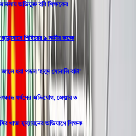
মলায় অভিযুক্ত ববি শিক্ষকের
াবাসে শিবিরের ৯ কর্মীর কক্ষে
লে ধরা পড়ল 'হলুদ সোনালি বাটা'
দ্ধ ধর্ষণের অভিযোগ, গ্রেপ্তার ৩
 খাতা মূল্যায়নের অভিযাগে শিক্ষক