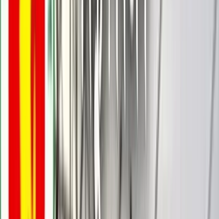
বরিশালটাইমস রিপোর্ট
০৩ অক্টোবর, ২০২৫ ১৪:৩৩
০৩ অক্টোবর, ২০২৫ ১৪:৩৩
শেয়ার