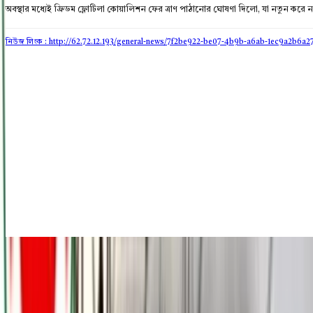
অবস্থার মধ্যেই ফ্রিডম ফ্লোটিলা কোয়ালিশন ফের ত্রাণ পাঠানোর ঘোষণা দিলো, যা নতুন কর
নিউজ লিংক : http://62.72.12.193
/general-news/7f2be922-be07-4b9b-a6ab-1ec9a2b6a2