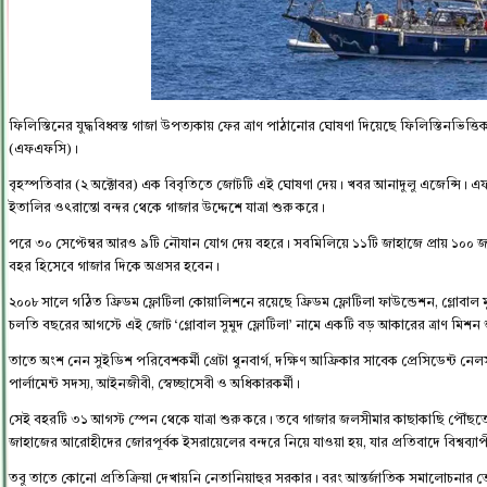
ফিলিস্তিনের যুদ্ধবিধ্বস্ত গাজা উপত্যকায় ফের ত্রাণ পাঠানোর ঘোষণা দিয়েছে ফিলিস্তিনভিত্তি
(এফএফসি)।
বৃহস্পতিবার (২ অক্টোবর) এক বিবৃতিতে জোটটি এই ঘোষণা দেয়। খবর আনাদুলু এজেন্সি। এফএফ
ইতালির ওৎরান্তো বন্দর থেকে গাজার উদ্দেশে যাত্রা শুরু করে।
পরে ৩০ সেপ্টেম্বর আরও ৯টি নৌযান যোগ দেয় বহরে। সবমিলিয়ে ১১টি জাহাজে প্রায় ১০০ জন স্
বহর হিসেবে গাজার দিকে অগ্রসর হবেন।
২০০৮ সালে গঠিত ফ্রিডম ফ্লোটিলা কোয়ালিশনে রয়েছে ফ্রিডম ফ্লোটিলা ফাউন্ডেশন, গ্লোবাল মু
চলতি বছরের আগস্টে এই জোট ‘গ্লোবাল সুমুদ ফ্লোটিলা’ নামে একটি বড় আকারের ত্রাণ মিশন 
তাতে অংশ নেন সুইডিশ পরিবেশকর্মী গ্রেটা থুনবার্গ, দক্ষিণ আফ্রিকার সাবেক প্রেসিডেন্ট নেলসন
পার্লামেন্ট সদস্য, আইনজীবী, স্বেচ্ছাসেবী ও অধিকারকর্মী।
সেই বহরটি ৩১ আগস্ট স্পেন থেকে যাত্রা শুরু করে। তবে গাজার জলসীমার কাছাকাছি পৌঁ
জাহাজের আরোহীদের জোরপূর্বক ইসরায়েলের বন্দরে নিয়ে যাওয়া হয়, যার প্রতিবাদে বিশ্বব্যাপী ত
তবু তাতে কোনো প্রতিক্রিয়া দেখায়নি নেতানিয়াহুর সরকার। বরং আন্তর্জাতিক সমালোচনা