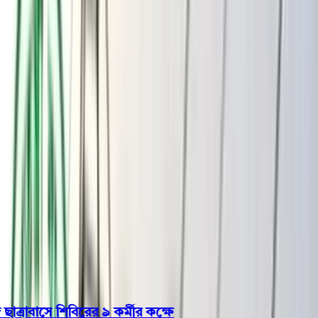
বরিশাল
ভোলা
ঝালকাঠি
বরগুনা
পিরোজপুর
পটুয়াখালী
রাজনীতি
খেলাধুলা
বিনোদন
জাতীয়
Open menu
This is the News Sidebar
খুঁজুন
সাধারণ সংবাদ
শিরোনাম
াবাসে শিবিরের ৯ কর্মীর কক্ষে