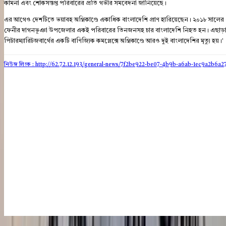
কামনা এবং শোকসন্তপ্ত পরিবারের প্রতি গভীর সমবেদনা জানিয়েছে।
এর আগেও দেশটিতে ভয়াবহ অগ্নিকাণ্ডে একাধিক বাংলাদেশি প্রাণ হারিয়েছেন। ২০১৮ সালের 
ফেনীর দাগনভূঞা উপজেলার একই পরিবারের তিনজনসহ চার বাংলাদেশি নিহত হন। এছাড়া ২০
পিটারম্যারিটজবার্গের একটি বাণিজ্যিক কমপ্লেক্সে অগ্নিকাণ্ডে আরও দুই বাংলাদেশির মৃত্যু হয়।'
নিউজ লিংক : http://62.72.12.193
/general-news/7f2be922-be07-4b9b-a6ab-1ec9a2b6a2