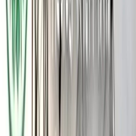
২০০৮ সালে গঠিত ফ্রিডম ফ্লোটিলা কোয়ালিশনে রয়েছে ফ্রিডম ফ্লোটিলা
ফাউন্ডেশন, গ্লোবাল মুভমেন্ট টু গাজা, মাগরেব সুমুদ ফ্লোটিলা এবং সুমুদ
নুসানতারা। এর আগে চলতি বছরের আগস্টে এই জোট ‘গ্লোবাল সুমুদ
ফ্লোটিলা’ নামে একটি বড় আকারের ত্রাণ মিশন শুরু করে।
তাতে অংশ নেন সুইডিশ পরিবেশকর্মী গ্রেটা থুনবার্গ, দক্ষিণ আফ্রিকার
সাবেক প্রেসিডেন্ট নেলসন ম্যান্ডেলার নাতি মান্ডলা ম্যান্ডেলা, এবং ৪৪টি
দেশের প্রায় ৫০০ জন পার্লামেন্ট সদস্য, আইনজীবী, স্বেচ্ছাসেবী ও
অধিকারকর্মী।
সেই বহরটি ৩১ আগস্ট স্পেন থেকে যাত্রা শুরু করে। তবে গাজার
জলসীমার কাছাকাছি পৌঁছতেই ইসরায়েলি নৌবাহিনী একটি ব্যতীত সব
নৌযান আটক করে নিয়ে যায়। জাহাজের আরোহীদের জোরপূর্বক
ইসরায়েলের বন্দরে নিয়ে যাওয়া হয়, যার প্রতিবাদে বিশ্বব্যাপী তীব্র
প্রতিক্রিয়া দেখা দেয়।
তবু তাতে কোনো প্রতিক্রিয়া দেখায়নি নেতানিয়াহুর সরকার। বরং
আন্তর্জাতিক সমালোচনার তোয়াক্কা না করেই ইসরায়েল আগের মতোই
অবরোধ জারি রেখেছে। এই অবস্থার মধ্যেই ফ্রিডম ফ্লোটিলা কোয়ালিশন
ফের ত্রাণ পাঠানোর ঘোষণা দিলো, যা নতুন করে নজর কেড়েছে
আন্তর্জাতিক মানবিক মহলে।