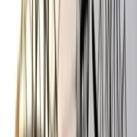
বঙ্গোপসাগরে জেলের জালে ধরা
পড়ল 'হলুদ সোনালি বাটা'
০৬ আগস্ট, ২০২৬ ১৩:৫৪