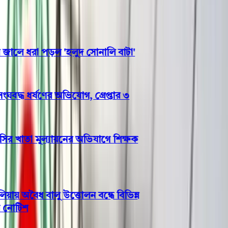
লে ধরা পড়ল 'হলুদ সোনালি বাটা'
দ্ধ ধর্ষণের অভিযোগ, গ্রেপ্তার ৩
 খাতা মূল্যায়নের অভিযাগে শিক্ষক
 অবৈধ বালু উত্তোলন বন্ধে বিভিন্ন
োটিশ