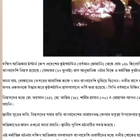
দক্ষিণ আফ্রিকার ইস্টার্ন কেপ প্রদেশের কুইন্সটাউন (বর্তমান কোমানি) থেকে প্রায় ১৫০ কি
বাংলাদেশি নিহত হয়েছে। সোমবার (২৭ জুলাই) রাত আনুমানিক ৩টার দিকে এ মর্মান্তিক দুর্ঘটন
জানা যায়, দোকানের ভেতরের আবাসিক কক্ষে ৭ জন বাংলাদেশি ঘুমিয়ে ছিলেন। গভীর রাতে 
অপর একজনকে উদ্ধার করে কুইন্সটাউন হাসপাতালে ভর্তি করা হয়েছে। তিনি বর্তমানে চিকিৎ
নিহতদের মধ্যে মো. ফয়সাল (২৫), মো. ফাহিম (২৮), শামীম হাসান (৩০) ও মোহাম্মদ আপন 
যায়নি।
স্থানীয় সূত্রের দাবি, নিহতদের সবার বাড়ি বাংলাদেশের নারায়ণগঞ্জ জেলার ফতুল্লা উপজেলার 
অগ্নিকাণ্ডের কারণ এখনো জানা যায়নি। স্থানীয় পুলিশ ঘটনাটির তদন্ত করছে।
এই মর্মান্তিক ঘটনায় দক্ষিণ আফ্রিকায় বসবাসরত বাংলাদেশি প্রবাসীদের মধ্যে গভীর শোকের 