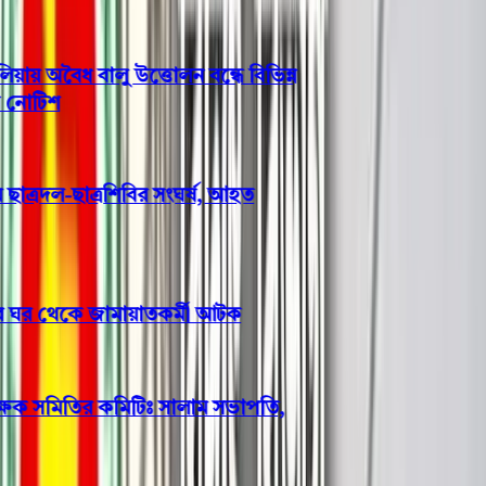
 অবৈধ বালু উত্তোলন বন্ধে বিভিন্ন
োটিশ
াত্রদল-ছাত্রশিবির সংঘর্ষ, আহত
র ঘর থেকে জামায়াতকর্মী আটক
্ষক সমিতির কমিটিঃ সালাম সভাপতি,