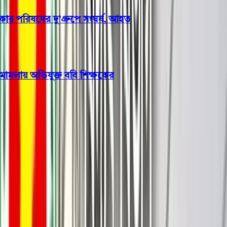
পরিষদের দু’গ্রুপে সংঘর্ষ, আহত
মলায় অভিযুক্ত ববি শিক্ষকের
আন্তর্জাতিক
গাজায় আবারও ত্রাণ পাঠানোর
ঘোষণা ফ্লোটিলার