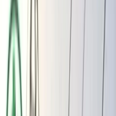
ভোলার মেঘনা-তেঁতুলিয়ায় অবৈধ বালু
উত্তোলন বন্ধে বিভিন্ন সরকারি দপ্তরে আইনি
নোটিশ
অতিরিক্ত বিলের অভিযোগকে অস্বীকার করছে
বিদ্যুৎ বিভাগ
শুক্রবার, ০৭ আগস্ট ২০২৬
২৩ শ্রাবণ ১৪৩৩ বঙ্গাব্দ