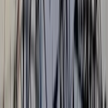
দক্ষিণ আফ্রিকার ইস্টার্ন কেপ প্রদেশের কুইন্সটাউন (বর্তমান কোমানি)
থেকে প্রায় ১৫০ কিলোমিটার দূরের সমো এলাকায় একটি দোকানে
ভয়াবহ অগ্নিকাণ্ডে ৬ জন বাংলাদেশি নিহত হয়েছে। সোমবার (২৭ জুলাই)
রাত আনুমানিক ৩টার দিকে এ মর্মান্তিক দুর্ঘটনা ঘটে। নিহতদের সবার
বাড়ি নারায়ণগঞ্জ জেলায়।
জানা যায়, দোকানের ভেতরের আবাসিক কক্ষে ৭ জন বাংলাদেশি ঘুমিয়ে
ছিলেন। গভীর রাতে হঠাৎ আগুন ছড়িয়ে পড়লে ৬ জন ঘটনাস্থলেই মারা
যান। গুরুতর আহত অপর একজনকে উদ্ধার করে কুইন্সটাউন