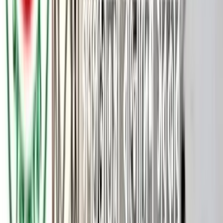
ফিলিস্তিনের যুদ্ধবিধ্বস্ত গাজা উপত্যকায় ফের ত্রাণ পাঠানোর ঘোষণা
দিয়েছে ফিলিস্তিনভিত্তিক আন্তর্জাতিক স্বেচ্ছাসেবী সংস্থাগুলোর জোট
ফ্রিডম ফ্লোটিলা কোয়ালিশন (এফএফসি)।
বৃহস্পতিবার (২ অক্টোবর) এক বিবৃতিতে জোটটি এই ঘোষণা দেয়। খবর
আনাদুলু এজেন্সি। এফএফসি জানায়, ইতালি ও ফ্রান্সের পতাকাবাহী দুটি
জাহাজ গত ২৫ সেপ্টেম্বর ইতালির ওৎরান্তো বন্দর থেকে গাজার উদ্দেশে
যাত্রা শুরু করে।
পরে ৩০ সেপ্টেম্বর আরও ৯টি নৌযান যোগ দেয় বহরে। সবমিলিয়ে ১১টি
জাহাজে প্রায় ১০০ জন স্বেচ্ছাসেবী ও ক্রু রয়েছেন, যারা শিগগিরই একত্র
হয়ে একটি ঐক্যবদ্ধ বহর হিসেবে গাজার দিকে অগ্রসর হবেন।