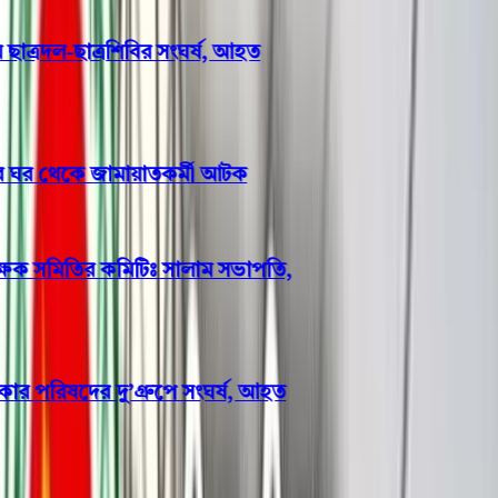
াত্রদল-ছাত্রশিবির সংঘর্ষ, আহত
র ঘর থেকে জামায়াতকর্মী আটক
্ষক সমিতির কমিটিঃ সালাম সভাপতি,
পরিষদের দু’গ্রুপে সংঘর্ষ, আহত