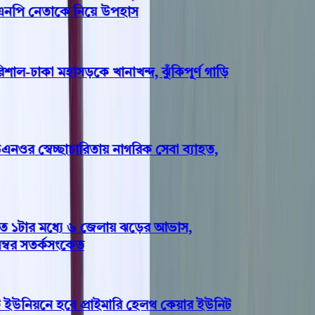
এনপি নেতাকে নিয়ে উপহাস
াল-ঢাকা মহাসড়কে খানাখন্দ, ঝুঁকিপূর্ণ গাড়ি
র স্বেচ্ছাচারিতায় নাগরিক সেবা ব্যাহত,
১টার মধ্যে ৬ জেলায় ঝড়ের আভাস,
বর সতর্কসংকেত
ইউনিয়নে হবে প্রাইমারি হেলথ কেয়ার ইউনিট