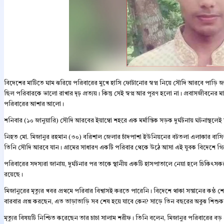
বিদেশের মাটিতে ঘাম ঝরিয়ে পরিবারের মুখে হাসি ফোটানোর স্বপ্ন নিয়ে সৌদি আরবে পাড়ি
ছিল পরিবারকে ভালো রাখার দৃঢ় প্রত্যয়। কিন্তু সেই স্বপ্ন আর পূরণ হলো না। প্রবাসজীবনের 
পরিবারের আশার আলো।
শনিবার (১০ জানুয়ারি) সৌদি আরবের ইয়াম্বো শহরে এক মর্মান্তিক সড়ক দুর্ঘটনায় ঘটনাস্থলেই 
নিহত মো. মিজানুর রহমান (৩০) বরিশাল জেলার চাঁদপাশা ইউনিয়নের বটতলা এলাকার বাসি
তিনি সৌদি আরবে যান। গ্রামের সাধারণ একটি পরিবার থেকে উঠে আসা এই যুবক বিদেশে গিয়
পরিবারের সদস্যরা জানায়, দুর্ঘটনার পর তাকে স্থানীয় একটি হাসপাতালে নেয়া হলে চিকিৎসক
রয়েছে।
মিজানুরের মৃত্যুর খবর প্রথমে পরিবার বিশ্বাসই করতে পারেনি। বিদেশে থাকা সন্তানের কণ্ঠ শ
বারবার প্রশ্ন করছেন, এত তাড়াতাড়ি সব শেষ হয়ে যাবে কেন? সাড়ে তিন বছরের অবুঝ শিশু
মৃত্যুর বিষয়টি নিশ্চিত করেছেন তার চাচা সালাম শরীফ। তিনি বলেন, মিজানুর পরিবারের বড় 