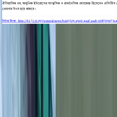
ঐতিহাসিক নয়, আধুনিক ইউরোপের সাংস্কৃতিক ও রাজনৈতিক প্রাণকেন্দ্র হিসেবেও প্রতিষ্ঠিত। স্ট্র
প্রেরণার উৎস হয়ে থাকবে।
নিউজ লিংক : http://62.72.12.193
/general-news/ba113329-a940-4aaf-aaab-008709073e