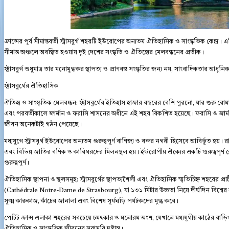
ফ্রান্সের পূর্ব সীমান্তবর্তী স্ট্রাসবুর্গ শহরটি ইউরোপের অন্যতম ঐতিহাসিক ও সাংস্কৃতিক কেন্দ্
সীমান্ত অঞ্চলে অবস্থিত হওয়ায় দুই দেশের সংস্কৃতি ও ঐতিহ্যের মেলবন্ধনের প্রতীক।
স্ট্রাসবুর্গ শুধুমাত্র তার মনোমুগ্ধকর স্থাপত্য ও প্রাণবন্ত সংস্কৃতির জন্য নয়, সাংবাদিকতার আ
স্ট্রাসবুর্গের ঐতিহাসিক
ঐতিহ্য ও সাংস্কৃতিক মেলবন্ধন: স্ট্রাসবুর্গের ইতিহাস হাজার বছরের বেশি পুরনো, যার শুরু রোমান
এবং পরবর্তীকালে জার্মান ও ফরাসি শাসনের অধীনে এই শহর বিকশিত হয়েছে। ফরাসি ও জার্মান স
জীবন অনেকটাই গঠন পেয়েছে।
মধ্যযুগে স্ট্রাসবুর্গ ইউরোপের অন্যতম গুরুত্বপূর্ণ বাণিজ্য ও বন্দর নগরী হিসেবে আবির্ভূত হ
এবং বিভিন্ন জাতির বণিক ও কারিগরদের মিলনস্থল হয়। ইউরোপীয় ঐক্যের একটি গুরুত্বপূর্ণ কেন্দ
গুরুত্বপূর্ণ।
ঐতিহাসিক স্থাপনা ও স্থলসমূহ: স্ট্রাসবুর্গের স্থাপত্যশৈলী এবং ঐতিহাসিক স্মৃতিচিহ্ন শহরের প্রাচ
(Cathédrale Notre-Dame de Strasbourg), যা ১৩১ মিটার উচ্চতা নিয়ে দীর্ঘদিন বিশ্বের স
সূক্ষ্ম কারুকাজ, কাঁচের জানালা এবং বিশেষ সূর্যঘড়ি পর্যটকদের মুগ্ধ করে।
পেটিট ফ্রান্স এলাকা শহরের সবচেয়ে চমৎকার ও মনোরম অংশ, যেখানে মধ্যযুগীয় কাঠের বা
ঐতিহাসিক ও সাংস্কৃতিক জীবনের সরাসরি দৃষ্টান্ত।