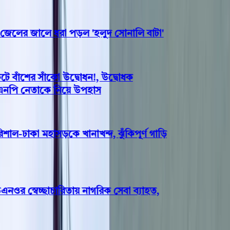
লের জালে ধরা পড়ল 'হলুদ সোনালি বাটা'
াঁশের সাঁকো উদ্বোধন!, উদ্বোধক
এনপি নেতাকে নিয়ে উপহাস
াল-ঢাকা মহাসড়কে খানাখন্দ, ঝুঁকিপূর্ণ গাড়ি
র স্বেচ্ছাচারিতায় নাগরিক সেবা ব্যাহত,