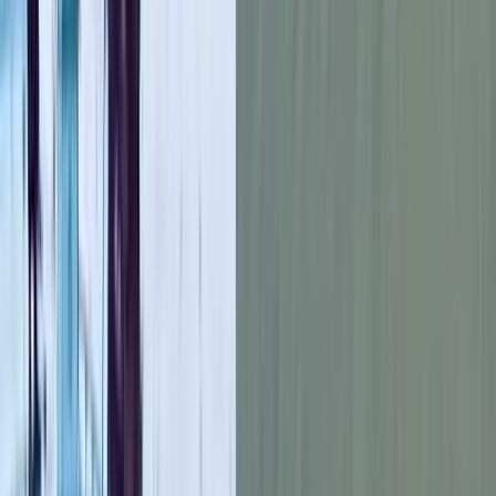
নিহত মো. মিজানুর রহমান (৩০) বরিশাল জেলার চাঁদপাশা ইউনিয়নের
বটতলা এলাকার বাসিন্দা আলমগীর শরীফের বড় ছেলে। জীবিকার
তাগিদে প্রায় এক বছর আগে তিনি সৌদি আরবে যান। গ্রামের সাধারণ
একটি পরিবার থেকে উঠে আসা এই যুবক বিদেশে গিয়ে কষ্ট করে কাজ
করতেন শুধু পরিবারের ভবিষ্যৎ গড়ার জন্য।
পরিবারের সদস্যরা জানায়, দুর্ঘটনার পর তাকে স্থানীয় একটি হাসপাতালে
নেয়া হলে চিকিৎসকরা মৃত ঘোষণা করেন। বর্তমানে তার মরদেহ
হাসপাতালের মর্গে রাখা রয়েছে।
মিজানুরের মৃত্যুর খবর প্রথমে পরিবার বিশ্বাসই করতে পারেনি। বিদেশে
থাকা সন্তানের কণ্ঠ শোনার অপেক্ষায় থাকা বাবা-মায়ের ঘরে নেমে আসে
গভীর নীরবতা। তার স্ত্রী বারবার প্রশ্ন করছেন, এত তাড়াতাড়ি সব শেষ হয়ে
যাবে কেন? সাড়ে তিন বছরের অবুঝ শিশুকন্যা এখনও জানে না, আর
কোনো দিন বাবার কোলে ওঠা হবে না।
মৃত্যুর বিষয়টি নিশ্চিত করেছেন তার চাচা সালাম শরীফ। তিনি বলেন,
মিজানুর পরিবারের বড় ছেলে ছিল। সব দায়িত্ব তার কাঁধেই ছিল। সে শুধু
নিজের জন্য নয়, পুরো পরিবারের ভবিষ্যৎ বদলাতে চেয়েছিল।
চাঁদপাশা ইউনিয়নের সাবেক চেয়ারম্যান আনিছুর রহমান সবুজ বলেন,