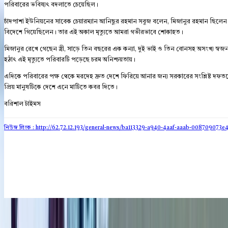
পরিবারের ভবিষ্যৎ বদলাতে চেয়েছিল।
চাঁদপাশা ইউনিয়নের সাবেক চেয়ারম্যান আনিছুর রহমান সবুজ বলেন, মিজানুর রহমান ছিলেন অ
বিদেশে গিয়েছিলেন। তার এই অকাল মৃত্যুতে আমরা গভীরভাবে শোকাহত।
মিজানুর রেখে গেছেন স্ত্রী, সাড়ে তিন বছরের এক কন্যা, দুই ভাই ও তিন বোনসহ অসংখ্য স
হঠাৎ এই মৃত্যুতে পরিবারটি পড়েছে চরম অনিশ্চয়তায়।
এদিকে পরিবারের পক্ষ থেকে মরদেহ দ্রুত দেশে ফিরিয়ে আনার জন্য সরকারের সংশ্লিষ্ট দফ
প্রিয় মানুষটিকে দেশে এনে মাটিতে কবর দিতে।
বরিশাল টাইমস
নিউজ লিংক : http://62.72.12.193
/general-news/ba113329-a940-4aaf-aaab-008709073e