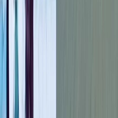
ছবি: সংগৃহীত
বিদেশের মাটিতে ঘাম ঝরিয়ে পরিবারের মুখে হাসি ফোটানোর স্বপ্ন নিয়ে
সৌদি আরবে পাড়ি জমিয়েছিলেন মিজানুর রহমান। চোখে ছিল সচ্ছল
জীবনের আশা, বুকভরা ছিল পরিবারকে ভালো রাখার দৃঢ় প্রত্যয়। কিন্তু
সেই স্বপ্ন আর পূরণ হলো না। প্রবাসজীবনের মাত্র এক বছরের মাথায় সড়ক
দুর্ঘটনায় থেমে গেল তার জীবনযাত্রা, থেমে গেল পরিবারের আশার
আলো।
শনিবার (১০ জানুয়ারি) সৌদি আরবের ইয়াম্বো শহরে এক মর্মান্তিক সড়ক
দুর্ঘটনায় ঘটনাস্থলেই মারা যান মিজানুর।