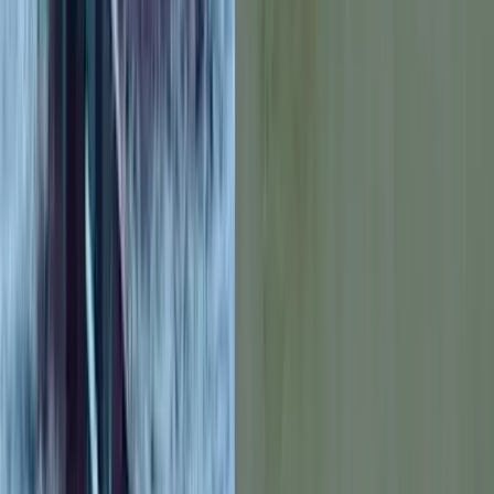
বরিশালসহ রাত ১টার মধ্যে ৬
জেলায় ঝড়ের আভাস, নদীবন্দরে ১
নম্বর সতর্কসংকেত
০৭ আগস্ট, ২০২৬ ১৯:৫০
স্ট্রাসবুর্গ: ঐতিহ্যের শহর ও
সাংবাদিকতার জন্মভূমি