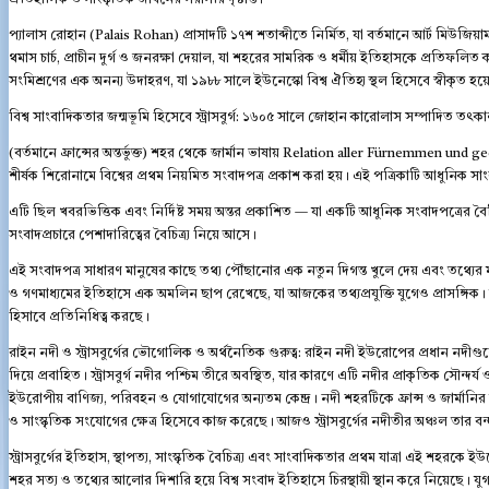
প্যালাস রোহান (Palais Rohan) প্রাসাদটি ১৭শ শতাব্দীতে নির্মিত, যা বর্তমানে আর্ট মিউজিয়
থমাস চার্চ, প্রাচীন দুর্গ ও জনরক্ষা দেয়াল, যা শহরের সামরিক ও ধর্মীয় ইতিহাসকে প্রতিফলিত
সংমিশ্রণের এক অনন্য উদাহরণ, যা ১৯৮৮ সালে ইউনেস্কো বিশ্ব ঐতিহ্য স্থল হিসেবে স্বীকৃত হয়
বিশ্ব সাংবাদিকতার জন্মভূমি হিসেবে স্ট্রাসবুর্গ: ১৬০৫ সালে জোহান কারোলাস সম্পাদিত তৎকালীন র
(বর্তমানে ফ্রান্সের অন্তর্ভুক্ত) শহর থেকে জার্মান ভাষায় Relation aller Fürnemmen und g
শীর্ষক শিরোনামে বিশ্বের প্রথম নিয়মিত সংবাদপত্র প্রকাশ করা হয়। এই পত্রিকাটি আধুনিক 
এটি ছিল খবরভিত্তিক এবং নির্দিষ্ট সময় অন্তর প্রকাশিত — যা একটি আধুনিক সংবাদপত্রের বৈশ
সংবাদপ্রচারে পেশাদারিত্বের বৈচিত্র্য নিয়ে আসে।
এই সংবাদপত্র সাধারণ মানুষের কাছে তথ্য পৌঁছানোর এক নতুন দিগন্ত খুলে দেয় এবং তথ্যের মুক্ত প
ও গণমাধ্যমের ইতিহাসে এক অমলিন ছাপ রেখেছে, যা আজকের তথ্যপ্রযুক্তি যুগেও প্রাসঙ্গিক। যার
হিসাবে প্রতিনিধিত্ব করছে।
রাইন নদী ও স্ট্রাসবুর্গের ভৌগোলিক ও অর্থনৈতিক গুরুত্ব: রাইন নদী ইউরোপের প্রধান নদীগুলোর 
দিয়ে প্রবাহিত। স্ট্রাসবুর্গ নদীর পশ্চিম তীরে অবস্থিত, যার কারণে এটি নদীর প্রাকৃতিক সৌন্দর্য
ইউরোপীয় বাণিজ্য, পরিবহন ও যোগাযোগের অন্যতম কেন্দ্র। নদী শহরটিকে ফ্রান্স ও জার্মানির 
ও সাংস্কৃতিক সংযোগের ক্ষেত্র হিসেবে কাজ করেছে। আজও স্ট্রাসবুর্গের নদীতীর অঞ্চল তার বন্
স্ট্রাসবুর্গের ইতিহাস, স্থাপত্য, সাংস্কৃতিক বৈচিত্র্য এবং সাংবাদিকতার প্রথম যাত্রা এই শ
শহর সত্য ও তথ্যের আলোর দিশারি হয়ে বিশ্ব সংবাদ ইতিহাসে চিরস্থায়ী স্থান করে নিয়েছে। যু