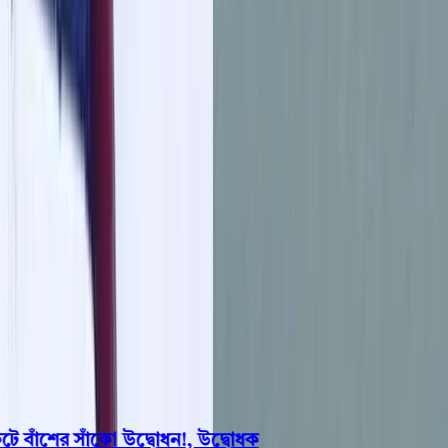
বরিশাল
ভোলা
ঝালকাঠি
বরগুনা
পিরোজপুর
পটুয়াখালী
রাজনীতি
খেলাধুলা
বিনোদন
জাতীয়
Open menu
This is the News Sidebar
খুঁজুন
সাধারণ সংবাদ
শিরোনাম
াঁশের সাঁকো উদ্বোধন!, উদ্বোধক