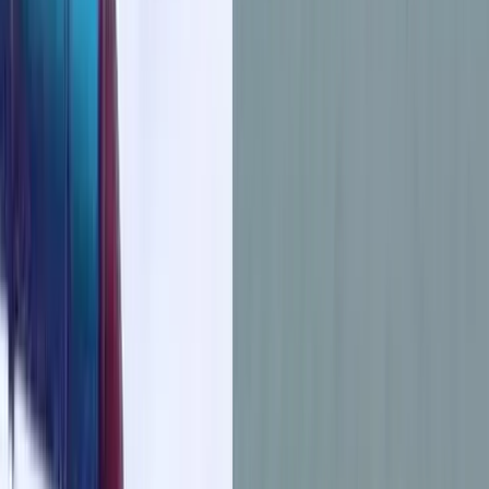
বরিশালসহ রাত ১টার মধ্যে ৬ জেলায় ঝড়ের
আভাস, নদীবন্দরে ১ নম্বর সতর্কসংকেত
ভোলার মেঘনা-তেঁতুলিয়ায় অবৈধ বালু
উত্তোলন বন্ধে বিভিন্ন সরকারি দপ্তরে আইনি
নোটিশ
শনিবার, ০৮ আগস্ট ২০২৬
২৪ শ্রাবণ ১৪৩৩ বঙ্গাব্দ