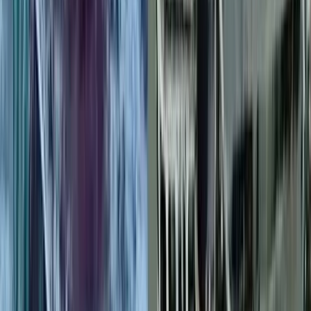
বাকেরগঞ্জ ইউএনওর স্বেচ্ছাচারিতায়
নাগরিক সেবা ব্যাহত, জনভোগান্তি
০৭ আগস্ট, ২০২৬ ২২:২১