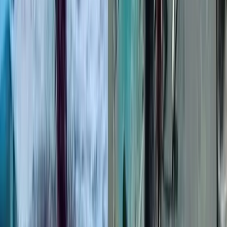
খানাখন্দ, ঝুঁকিপূর্ণ গাড়ি চলাচল
০৭ আগস্ট, ২০২৬ ২২:৩৬