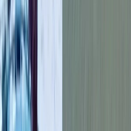
মিজানুর রহমান ছিলেন অত্যন্ত পরিশ্রমী ও দায়িত্ববান একজন যুবক।
পরিবারের কথা ভেবেই তিনি বিদেশে গিয়েছিলেন। তার এই অকাল মৃত্যুতে
আমরা গভীরভাবে শোকাহত।
মিজানুর রেখে গেছেন স্ত্রী, সাড়ে তিন বছরের এক কন্যা, দুই ভাই ও তিন
বোনসহ অসংখ্য স্বজন। তার উপার্জনের ওপর নির্ভর করেই চলত
পরিবারের বড় একটি অংশ। হঠাৎ এই মৃত্যুতে পরিবারটি পড়েছে চরম
অনিশ্চয়তায়।
এদিকে পরিবারের পক্ষ থেকে মরদেহ দ্রুত দেশে ফিরিয়ে আনার জন্য
সরকারের সংশ্লিষ্ট দফতরেরর সহযোগিতা কামনা করা হয়েছে। স্বজনরা
চান, অন্তত শেষবারের মতো প্রিয় মানুষটিকে দেশে এনে মাটিতে কবর
দিতে।
বরিশাল টাইমস
আরও পড়ুন: