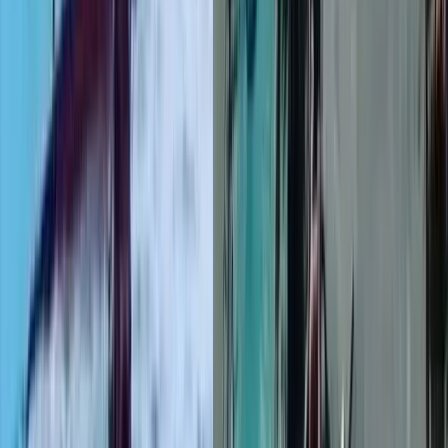
টানা বর্ষণে বরিশাল-ঢাকা মহাসড়কে