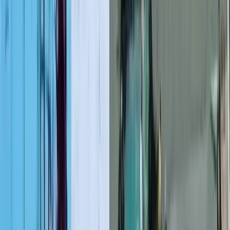
লাল ফিতা কেটে বাঁশের সাঁকো
উদ্বোধন!, উদ্বোধক শীর্ষস্থানীয়
বিএনপি নেতাকে নিয়ে উপহাস
০৮ আগস্ট, ২০২৬ ০১:১২