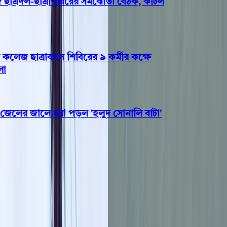
্রদল-ছাত্রশিবিরের সমঝোতা বৈঠক, কাটল
জ ছাত্রাবাসে শিবিরের ৯ কর্মীর কক্ষে
লের জালে ধরা পড়ল 'হলুদ সোনালি বাটা'
প্রবাস
সৌদি আরবে সড়ক দুর্ঘটনায় প্রাণ
গেল বরিশালের মিজানুরের