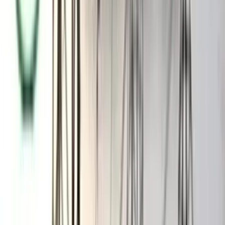
সাক্ষী, জেরা, পেপারবুক থেকে আসামি ও সাক্ষীদের ১৬৪ ধারায় দেওয়া
জবানবন্দি উপস্থাপন করা হয়। এরপর অভিযোগ গঠন, বিচারিক
আদালতের রায় পাঠ শেষে মামলায় রাষ্ট্র ও আসামি উভয়পক্ষের যুক্তি-তর্ক
উপস্থাপন শেষ করা হয়।
যাবজ্জীবন কারাদণ্ড পাওয়া আসামিরা হলেন, টেকনাফ থানার এসআই
নন্দদুলাল রক্ষিত এবং কনস্টেবল রুবেল শর্মা ও সাগর দেব; কক্সবাজারের
বাহারছড়ার মারিশবুনিয়া গ্রামের মো. নুরুল আমিন, মোহাম্মদ আইয়াজ ও
মো. নিজাম উদ্দিন।
কোনো মামলায় বিচারিক আদালতের রায়ে আসামির মৃত্যুদণ্ড হলে তা
কার্যকর করতে হাইকোর্টের অনুমোদন লাগে, যা ডেথ রেফারেন্স মামলা
হিসেবে পরিচিত।
এ ছাড়া দণ্ডাদেশের বিরুদ্ধে আসামিদের জেল আপিল ও নিয়মিত আপিল
ও বিবিধ আবেদন করার সুযোগ রয়েছে। সাধারণত ডেথ রেফারেন্স ও
আসামিদের করা এসব আপিল ও আবেদনের ওপর একসঙ্গে শুনানি হয়ে
থাকে। সিনহা হত্যা মামলায় বিচারিক আদালতের রায়ের পর রায়সহ
নথিপত্র ২০২২ সালের ফেব্রুয়ারিতে হাইকোর্টের সংশ্লিষ্ট শাখায় পৌঁছে, যা
একই বছর ডেথ রেফারেন্স মামলা হিসেবে নথিভুক্ত হয়।
এদিকে, দণ্ডাদেশের বিরুদ্ধে ২০২২ সালে আসামিরা পৃথক আপিল ও জেল
আপিল করেন। ডেথ রেফারেন্স মামলা শুনানির পূর্বপ্রস্তুতি হিসেবে