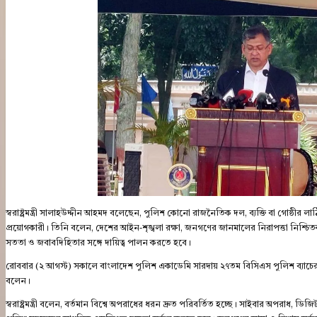
স্বরাষ্ট্রমন্ত্রী সালাহউদ্দীন আহমদ বলেছেন, পুলিশ কোনো রাজনৈতিক দল, ব্যক্তি বা গোষ্ঠী
প্রয়োগকারী। তিনি বলেন, দেশের আইন-শৃঙ্খলা রক্ষা, জনগণের জানমালের নিরাপত্তা নিশ্চিতকরণ
সততা ও জবাবদিহিতার সঙ্গে দায়িত্ব পালন করতে হবে।
রোববার (২ আগস্ট) সকালে বাংলাদেশ পুলিশ একাডেমি সারদায় ২৭তম বিসিএস পুলিশ ব্যাচের (১
বলেন।
স্বরাষ্ট্রমন্ত্রী বলেন, বর্তমান বিশ্বে অপরাধের ধরন দ্রুত পরিবর্তিত হচ্ছে। সাইবার অপরাধ, 