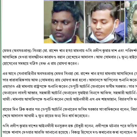
মেজর (অবসরপ্রাপ্ত) সিনহা মো. রাশেদ খান হত্যা মামলায় ওসি প্রদীপ কুমার দাশ এবং পরিদর্
আসামিকে দেওয়া যাবজ্জীবন কারাদণ্ড বহাল রেখেছেন আদালত। আজ সোমবার (২ জুন) হাইকোর
হোসেনের সমন্বয়ে গঠিত বেঞ্চ এ রায় ঘোষণা করেন।
এর আগে সেনাবাহিনীর অবসরপ্রাপ্ত মেজর সিনহা মো. রাশেদ খান হত্যা মামলায় আসামিদের ড
তার ধারাবাহিকতায় আজ (সোমবার) রায় ঘোষণা করা হলো। আদালতে আপিলের শুনানি করেন রাষ্ট্র
এছাড়াও এই মামলায় রাষ্ট্রপক্ষে শুনানি করেন ডেপুটি অ্যাটর্নি জেনারেল জসীম সরকার। তার সঙ্
জেনারেল লাবণী আক্তার, সহকারী অ্যাটর্নি জেনারেল সুমাইয়া বিনতে আজিজ, সহকারী অ্যাটর্নি
গাজী। মামলায় আসামিপক্ষে শুনানি করেন জ্যেষ্ঠ আইনজীবী এস এম শাহজাহান, বিচারপতি মন
রায়ের দিন ঠিক করার পর ডেপুটি অ্যাটর্নি জেনারেল জসিম সরকার সাংবাদিকদের বলেন, বিচা
শেষে আদালত আগামী ২ জুন রায়ের জন্য দিন ধার্য করেছেন।
ওসি প্রদীপ কুমার দাশের আইনজীবী মনসুরুল হক চৌধুরী বলেন, প্রদীপকে ঘটনার পরে জড়িত করা
তাকে খালাস দেওয়ার আরজি জানানো হয়েছে। বিকল্প হিসেবে দণ্ড কমানোর কথা বলেছেন শ