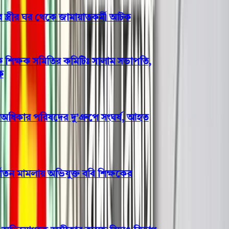
্ত্রীর ঘর থেকে জামায়াতকর্মী আটক
 শিক্ষক সমিতির কমিটিঃ সালাম সভাপতি,
কার পরিষদের দু’গ্রুপে সংঘর্ষ, আহত
তন মামলায় অভিযুক্ত ববি শিক্ষকের