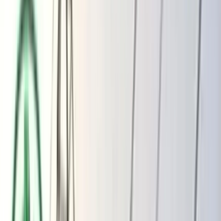
ভোলার মেঘনা-তেঁতুলিয়ায় অবৈধ বালু
উত্তোলন বন্ধে বিভিন্ন সরকারি দপ্তরে আইনি
নোটিশ
অতিরিক্ত বিলের অভিযোগকে অস্বীকার করছে
বিদ্যুৎ বিভাগ
বুধবার, ০৫ আগস্ট ২০২৬
২১ শ্রাবণ ১৪৩৩ বঙ্গাব্দ