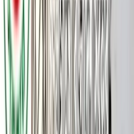
মেজর (অবসরপ্রাপ্ত) সিনহা মো. রাশেদ খান হত্যা মামলায় ওসি প্রদীপ
কুমার দাশ এবং পরিদর্শক মো. লিয়াকত আলীর মৃত্যুদণ্ড বহাল রেখেছেন
হাইকোর্ট। বাকি ৬ আসামিকে দেওয়া যাবজ্জীবন কারাদণ্ড বহাল রেখেছেন
আদালত। আজ সোমবার (২ জুন) হাইকোর্টের বিচারপতি মো.
মোস্তাফিজুর রহমান ও বিচারপতি মো. সগীর হোসেনের সমন্বয়ে গঠিত
বেঞ্চ এ রায় ঘোষণা করেন।
এর আগে সেনাবাহিনীর অবসরপ্রাপ্ত মেজর সিনহা মো. রাশেদ খান হত্যা
মামলায় আসামিদের ডেথ রেফারেন্স (মৃত্যুদণ্ড অনুমোদন) ও আপিলের
ওপর শুনানি শেষ হয়েছে। তার ধারাবাহিকতায় আজ (সোমবার) রায়