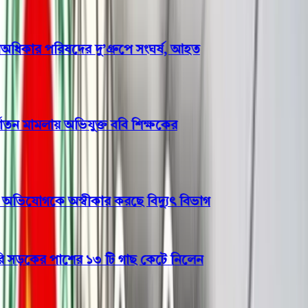
কার পরিষদের দু’গ্রুপে সংঘর্ষ, আহত
তন মামলায় অভিযুক্ত ববি শিক্ষকের
িযোগকে অস্বীকার করছে বিদ্যুৎ বিভাগ
কের পাশের ১৩ টি গাছ কেটে নিলেন