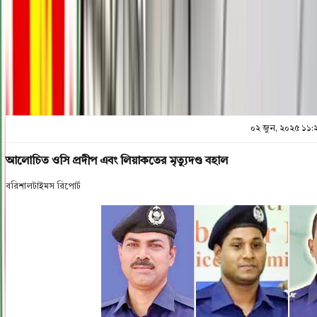
প্রিন্ট এন্ড সেভ
০২ জুন, ২০২৫ ১১:
আলোচিত ওসি প্রদীপ এবং লিয়াকতের মৃত্যুদণ্ড বহাল
বরিশালটাইমস রিপোর্ট