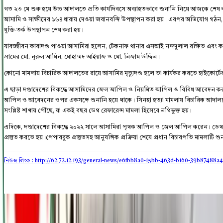
গত ২৩ মে শুরু হয়ে উচ্চ আদালতে প্রতি কার্যদিবসে অব্যাহতভাবে শুনানি নিয়ে আজকে শেষ 
আসামি ও সাক্ষীদের ১৬৪ ধারায় দেওয়া জবানবন্দি উপস্থাপন করা হয়। এরপর অভিযোগ গঠন, 
যুক্তি-তর্ক উপস্থাপন শেষ করা হয়।
যাবজ্জীবন কারাদণ্ড পাওয়া আসামিরা হলেন, টেকনাফ থানার এসআই নন্দদুলাল রক্ষিত এবং কনস
গ্রামের মো. নুরুল আমিন, মোহাম্মদ আইয়াজ ও মো. নিজাম উদ্দিন।
কোনো মামলায় বিচারিক আদালতের রায়ে আসামির মৃত্যুদণ্ড হলে তা কার্যকর করতে হাইকোর্টে
এ ছাড়া দণ্ডাদেশের বিরুদ্ধে আসামিদের জেল আপিল ও নিয়মিত আপিল ও বিবিধ আবেদন কর
আপিল ও আবেদনের ওপর একসঙ্গে শুনানি হয়ে থাকে। সিনহা হত্যা মামলায় বিচারিক আদালতে
সংশ্লিষ্ট শাখায় পৌঁছে, যা একই বছর ডেথ রেফারেন্স মামলা হিসেবে নথিভুক্ত হয়।
এদিকে, দণ্ডাদেশের বিরুদ্ধে ২০২২ সালে আসামিরা পৃথক আপিল ও জেল আপিল করেন। ডেথ রেফারেন
প্রস্তুত করতে হয়।পেপারবুক প্রস্তুতসহ আনুষঙ্গিক প্রক্রিয়া শেষে প্রধান বিচারপতি মামলাটি শু
নিউজ লিংক : http://62.72.12.193
/general-news/e6fbb8a0-15bb-463d-b160-39b87488a4