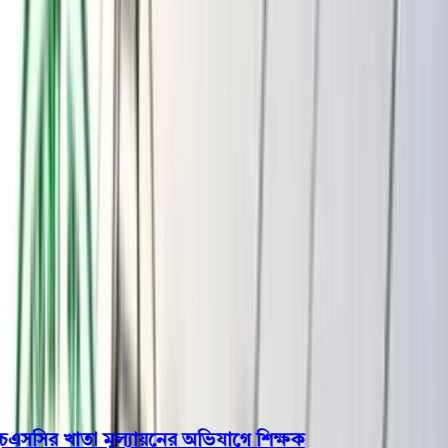
বরিশাল
ভোলা
ঝালকাঠি
বরগুনা
পিরোজপুর
পটুয়াখালী
রাজনীতি
খেলাধুলা
বিনোদন
জাতীয়
Open menu
This is the News Sidebar
খুঁজুন
সাধারণ সংবাদ
শিরোনাম
সসির খাতা মূল্যায়নের অভিযাগে শিক্ষক