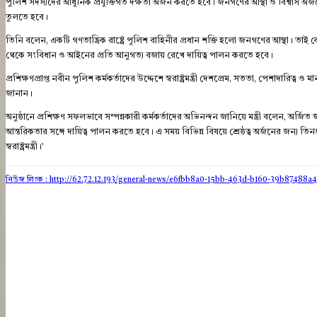
পুলিশ সদস্যদের আধুনিক প্রযুক্তিগত দক্ষতা অর্জন করতে হবে। জনগণের আস্থা ও বিশ্বাস অর
তুলতে হবে।
তিনি বলেন, একটি গণতান্ত্রিক রাষ্ট্রে পুলিশ বাহিনীর প্রধান শক্তি হলো জনগণের আস্থা। তাই কোন
থেকে সংবিধান ও আইনের প্রতি আনুগত্য বজায় রেখে দায়িত্ব পালন করতে হবে।
প্রশিক্ষণপ্রাপ্ত নবীন পুলিশ কর্মকর্তাদের উদ্দেশে স্বরাষ্ট্রমন্ত্রী দেশপ্রেম, সততা, পেশাদারি
জানান।
অনুষ্ঠানে প্রশিক্ষণ সফলভাবে সম্পন্নকারী কর্মকর্তাদের অভিনন্দন জানিয়ে মন্ত্রী বলেন, অর্জ
আন্তরিকতার সঙ্গে দায়িত্ব পালন করতে হবে। এ সময় বিভিন্ন বিষয়ে শ্রেষ্ঠত্ব অর্জনের জন্য তি
স্বরাষ্ট্রমন্ত্রী।’
নিউজ লিংক : http://62.72.12.193
/general-news/e6fbb8a0-15bb-463d-b160-39b87488a4