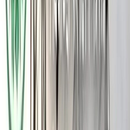
ঘোষণা করা হলো। আদালতে আপিলের শুনানি করেন রাষ্ট্রের প্রধান আইন
কর্মকর্তা অ্যাটর্নি জেনারেল মো. আসাদুজ্জামান। এছাড়াও এই মামলায়
রাষ্ট্রপক্ষে শুনানি করেন ডেপুটি অ্যাটর্নি জেনারেল জসীম সরকার। তার
সঙ্গে ছিলেন ডেপুটি অ্যাটর্নি জেনারেল মো. আসাদ উদ্দিন, সহকারী
অ্যাটর্নি জেনারেল লাবণী আক্তার, সহকারী অ্যাটর্নি জেনারেল সুমাইয়া
বিনতে আজিজ, সহকারী অ্যাটর্নি জেনারেল তানভীর প্রধান ও সহকারী
অ্যাটর্নি জেনারেল গিয়াস উদ্দিন গাজী। মামলায় আসামিপক্ষে শুনানি
করেন জ্যেষ্ঠ আইনজীবী এস এম শাহজাহান, বিচারপতি মনসুরুল হক
চৌধুরী, আইনজীবী শেখ মো. জাহাঙ্গীর আলম ও দুলাল মল্লিক।
রায়ের দিন ঠিক করার পর ডেপুটি অ্যাটর্নি জেনারেল জসিম সরকার
সাংবাদিকদের বলেন, বিচারিক আদালতের রায় বহাল রাখার আরজি
জানিয়েছে রাষ্ট্রপক্ষ। শুনানি শেষে আদালত আগামী ২ জুন রায়ের জন্য
দিন ধার্য করেছেন।
ওসি প্রদীপ কুমার দাশের আইনজীবী মনসুরুল হক চৌধুরী বলেন,
প্রদীপকে ঘটনার পরে জড়িত করা হয়েছে। সাক্ষ্য-প্রমাণে তার বিরুদ্ধে
অভিযোগ প্রমাণিত হয় না। তাই তাকে খালাস দেওয়ার আরজি জানানো
হয়েছে। বিকল্প হিসেবে দণ্ড কমানোর কথা বলেছেন শুনানিতে।
গত ২৩ মে শুরু হয়ে উচ্চ আদালতে প্রতি কার্যদিবসে অব্যাহতভাবে
শুনানি নিয়ে আজকে শেষ করা হয়। মামলায় এফআইআর, চার্জশিট,