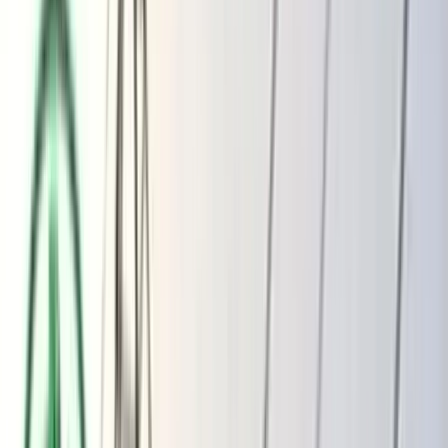
ভোলার মেঘনা-তেঁতুলিয়ায় অবৈধ বালু
উত্তোলন বন্ধে বিভিন্ন সরকারি দপ্তরে আইনি
নোটিশ
অতিরিক্ত বিলের অভিযোগকে অস্বীকার করছে
বিদ্যুৎ বিভাগ
বৃহস্পতিবার, ০৬ আগস্ট ২০২৬
২২ শ্রাবণ ১৪৩৩ বঙ্গাব্দ