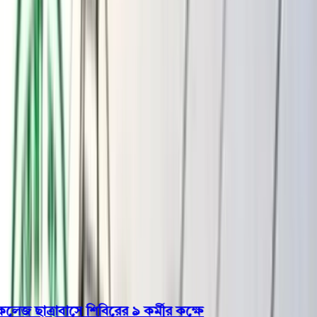
বরিশাল
ভোলা
ঝালকাঠি
বরগুনা
পিরোজপুর
পটুয়াখালী
রাজনীতি
খেলাধুলা
বিনোদন
জাতীয়
Open menu
This is the News Sidebar
খুঁজুন
সাধারণ সংবাদ
শিরোনাম
 ছাত্রাবাসে শিবিরের ৯ কর্মীর কক্ষে