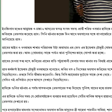
ইনকিলাব মঞ্চের আহ্বায়ক ও ঢাকা-৮ আসনের স্বতন্ত্র সংসদ সদস্য প্রার্থী শরিফ ওসমান হাদিকে
কবিরকে গ্রেফতার করেছে র‌্যাব। তিনি ঘটনার কয়েক দিন আগে ফয়সালের সঙ্গে বাংলামোটরে 
জানিয়েছে র‌্যাব।
র‌্যাবের আইন ও গণমাধ্যম শাখার পরিচালক উইং কমান্ডার এম জেড এম ইন্তেখাব চৌধুরী সোম
গ্রেফতার করা হয়। আজ (সোমবার) তাকে পল্টন থানা পুলিশের কাছে সোপর্দ করা হচ্ছে।
র‌্যাবের দেওয়া তথ্য মতে, কবিরের গ্রামের বাড়ি পটুয়াখালী জেলার সদর থানার বড় বিঘাই গ্র
র‌্যাব কর্মকর্তা ইন্তেখাব চৌধুরী গণমাধ্যমে বলেছেন, কবির গত ৫ ডিসেম্বর ফয়সাল করিমের সঙ
গিয়েছিলেন। প্রথমে তিনি স্বীকার করেননি। কিন্তু সিসি ক্যামেরার ফুটেজে তাকে দেখা গে
সেদিন ওই প্রতিষ্ঠান দেখে আসতে সেখানে গিয়েছিলেন।
হাদিকে গুলির ঘটনায় এ পর্যন্ত সাতজনকে গ্রেফতারের তথ্য দিয়েছে পুলিশ; যাদের মধ্যে চারজন
এর হাদিকে গুলির সময় যে মোটরসাইকেল ব্যবহার করা হয়েছিল সেটির মালিক আব্দুল হান্নানকে 
গ্রেফতার দেখানো হয়।
পরে হত্যাচেষ্টার মামলায় সন্দেহভাজন ফয়সাল করিম মাসুদের স্ত্রী সাহেদা পারভীন সামিয়া, শ্য