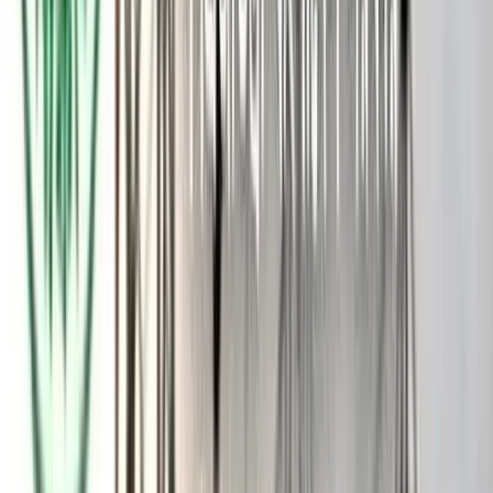
র‌্যাব কর্মকর্তা ইন্তেখাব চৌধুরী গণমাধ্যমে বলেছেন, কবির গত ৫ ডিসেম্বর
ফয়সাল করিমের সঙ্গে বাংলামোটরে ওসমান হাদির প্রতিষ্ঠিত ইনকিলাব
কালচারাল সেন্টারে গিয়েছিলেন। প্রথমে তিনি স্বীকার করেননি। কিন্তু
সিসি ক্যামেরার ফুটেজে তাকে দেখা গেছে। ওই ফুটেজ দেখানোর পর
কবির স্বীকার করেছেন ফয়সাল করিম ও তিনি সেদিন ওই প্রতিষ্ঠান দেখে
আসতে সেখানে গিয়েছিলেন।
হাদিকে গুলির ঘটনায় এ পর্যন্ত সাতজনকে গ্রেফতারের তথ্য দিয়েছে
পুলিশ; যাদের মধ্যে চারজনকে রিমান্ডে পেয়েছেন তদন্ত কর্মকর্তা।
এর হাদিকে গুলির সময় যে মোটরসাইকেল ব্যবহার করা হয়েছিল সেটির
মালিক আব্দুল হান্নানকে প্রথম আটক করে র‌্যাব। পরে তাকে পুলিশে
হস্তান্তরের পর ৫৪ ধারায় গ্রেফতার দেখানো হয়।
পরে হত্যাচেষ্টার মামলায় সন্দেহভাজন ফয়সাল করিম মাসুদের স্ত্রী সাহেদা
পারভীন সামিয়া, শ্যালক ওয়াহিদ আহমেদ শিপু ও ঘনিষ্ঠ বান্ধবী মারিয়া
আক্তার লিমাকে গ্রেফতার করে র‌্যাব।
এছাড়া হাদিকে গুলিবর্ষণকারীদের পালানো ঠেকাতে সীমান্তে কঠোর
নজরদারির মধ্যে শেরপুরের নালিতাবাড়ী এলাকা থেকে দুইজনকে
গ্রেফতারের তথ্য দিয়েছিল ঢাকা মহানগর গোয়েন্দা পুলিশ।