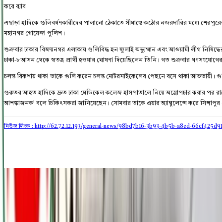
করে র‌্যাব।
এছাড়া হাদিকে গুলিবর্ষণকারীদের পালানো ঠেকাতে সীমান্তে কঠোর নজরদারির মধ্যে শেরপুর
মহানগর গোয়েন্দা পুলিশ।
শুক্রবার ঢাকার বিজয়নগর এলাকায় গুলিবিদ্ধ হন জুলাই অভ্যুত্থান এবং আওয়ামী লীগ নিষিদ্ধে
ঢাকা-৮ আসন থেকে স্বতন্ত্র প্রার্থী হওয়ার ঘোষণা দিয়েছিলেন তিনি। গত শুক্রবার গণসংযোগ
চলন্ত রিকশায় থাকা তাকে গুলি করেন চলন্ত মোটরসাইকেলের পেছনে বসে থাকা আততায়ী। গুল
গুরুতর আহত হাদিকে দ্রুত ঢাকা মেডিকেল কলেজ হাসপাতালে নিয়ে অস্ত্রোপচার করার পর রাত
আশঙ্কাজনক’ বলে চিকিৎসকরা জানিয়েছেন। সোমবার তাকে এয়ার অ্যাম্বুলেন্সে করে সিঙ্গাপু
নিউজ লিংক : http://62.72.12.193
/general-news/98bd7b16-3b93-4b5b-a8ed-66cf425d91