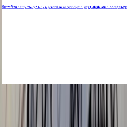
নিউজ লিংক : http://62.72.12.193
/general-news/98bd7b16-3b93-4b5b-a8ed-66cf425d91