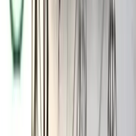
শুক্রবার ঢাকার বিজয়নগর এলাকায় গুলিবিদ্ধ হন জুলাই অভ্যুত্থান এবং
আওয়ামী লীগ নিষিদ্ধের আন্দোলনের মধ্য দিয়ে পরিচিতি পাওয়া হাদি।
ত্রয়োদশ সংসদ নির্বাচনে ঢাকা-৮ আসন থেকে স্বতন্ত্র প্রার্থী হওয়ার ঘোষণা
দিয়েছিলেন তিনি। গত শুক্রবার গণসংযোগের জন্য বিজয়নগর এলাকায়
গিয়ে তিনি আক্রান্ত হন।
চলন্ত রিকশায় থাকা তাকে গুলি করেন চলন্ত মোটরসাইকেলের পেছনে
বসে থাকা আততায়ী। গুলিটি লাগে হাদির মাথায়।
গুরুতর আহত হাদিকে দ্রুত ঢাকা মেডিকেল কলেজ হাসপাতালে নিয়ে
অস্ত্রোপচার করার পর রাতেই তাকে ঢাকার এভারকেয়ার হাসপাতালে
নেওয়া হয়। তার অবস্থা ‘অত্যন্ত আশঙ্কাজনক’ বলে চিকিৎসকরা
জানিয়েছেন। সোমবার তাকে এয়ার অ্যাম্বুলেন্সে করে সিঙ্গাপুর নেওয়া
হয়েছে।
আরও পড়ুন: