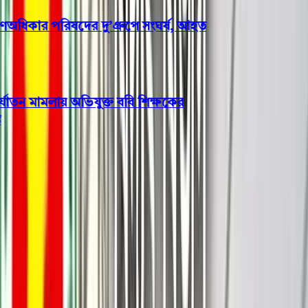
িকার পরিষদের দু’গ্রুপে সংঘর্ষ, আহত
াতন মামলায় অভিযুক্ত ববি শিক্ষকের
জাতীয়
হাদিকে হত্যাচেষ্টা: ফয়সালের ঘনিষ্ঠ
সহযোগী গ্রেফতার