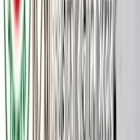
ইনকিলাব মঞ্চের আহ্বায়ক ও ঢাকা-৮ আসনের স্বতন্ত্র সংসদ সদস্য প্রার্থী
শরিফ ওসমান হাদিকে হত্যাচেষ্টার ঘটনায় মূল অভিযুক্ত ফয়সাল করিম
মাসুদের ঘনিষ্ঠ সহযোগী মো. কবিরকে গ্রেফতার করেছে র‌্যাব। তিনি
ঘটনার কয়েক দিন আগে ফয়সালের সঙ্গে বাংলামোটরে হাদির প্রতিষ্ঠিত
ইনকিলাব কালচারাল সেন্টারে গিয়েছিলেন বলে জানিয়েছে র‌্যাব।
র‌্যাবের আইন ও গণমাধ্যম শাখার পরিচালক উইং কমান্ডার এম জেড এম
ইন্তেখাব চৌধুরী সোমবার রাতে গণমাধ্যমে বলেন, আগের দিন রাতে
নারায়গঞ্জ থেকে কবিরকে গ্রেফতার করা হয়। আজ (সোমবার) তাকে
পল্টন থানা পুলিশের কাছে সোপর্দ করা হচ্ছে।
র‌্যাবের দেওয়া তথ্য মতে, কবিরের গ্রামের বাড়ি পটুয়াখালী জেলার সদর
থানার বড় বিঘাই গ্রামে। ফয়সাল করিমের গ্রামের বাড়িও পটুয়াখালীতে।