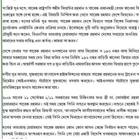
সংশ্লিষ্ট সূত্র মতে, সাবেক রাষ্ট্রপতি শহীদ জিয়াউর রহমান ও সাবেক প্রধানমন্ত্রী বেগম খালে
গুরুত্বের সঙ্গে দেখা হচ্ছে। এই বিষয়টি নিশ্চিত করা গেলে তারেক রহমান দেশে ফিরবেন। তার
রাখা হচ্ছে। দলের ঘনিষ্ঠ সূত্র জানায়, তারেক রহমান দেশে ফিরলে তাকে বিশেষ নিরাপত্তা 
বুলেটপ্রুফ এসইউভি কেনার প্রক্রিয়া চলছে। ইতোমধ্যে দুটি গাড়ি অনুমোদন দিয়েছে স্বরাষ্ট
চৌধুরী মনে করেন, বিএনপির ভারপ্রাপ্ত চেয়ারম্যান তারেক রহমান দেশের সবচেয়ে জনপ্রিয় 
আমাদের সবার দায়িত্ব এবং কর্তব্য। আমরা তা করব।’
দেশে ফেরার পর তারেক রহমান গুলশানের ভাড়া বাসা ফিরোজা ও ১৯৬ নম্বর বাসা মিলিয
সাত্তার সরকারের সময় দেড় বিঘা জমির ওপর নির্মিত ১৯৬ নম্বর বাড়িটি খালেদা জিয়ার নামে 
করা ছিল না। অন্তর্বর্তী সরকার গত ৪ জুন বাড়িটির নামজারির কাগজ খালেদা জিয়ার হাতে তু
দলীয় সূত্র জানায়, যুক্তরাজ্যে বাংলাদেশ হাইকমিশনের মাধ্যমে তারেক রহমানের জন্য ট্রাভেল
রিমেইন (আইএলআর) স্ট্যাটাসে যুক্তরাজ্যে বসবাস করছেন। আইএলআর স্ট্যাটাসে যুক্তরাজ্
নাগরিকত্বের জন্যও আবেদন করা যায়।
২০০৮ সালের ১১ সেপ্টেম্বর ১/১১ সরকারের সময় চিকিৎসার জন্য স্ত্রী ডা. জোবাইদা রহমা
চেয়ারম্যান তারেক রহমান। ওই সময় থেকে তিনি লন্ডনে অবস্থান করছেন। লন্ডনে থেকেই
যুগ্ম মহাসচিব রুহুল কবির রিজভী বলেন, ‘বাংলাদেশি জাতীয়তাবাদের শক্তির প্রতীক তারেক 
নানা অপবাদ দেওয়া হয়েছে। সেই তিনি দেশে ফিরছেন বাংলাদেশের নেতা হিসেবে। তাকে ব
দলের ভারপ্রাপ্ত চেয়ারম্যান তারেক রহমান কোন কোন আসন থেকে নির্বাচন করতে পারেন, এ
অবশ্যই নির্বাচনে অংশগ্রহণ করবেন। তিনি তো সেটা একটি বিদেশি গণমাধ্যমে সাক্ষাৎকা