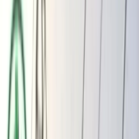
ভোলার মেঘনা-তেঁতুলিয়ায় অবৈধ বালু
উত্তোলন বন্ধে বিভিন্ন সরকারি দপ্তরে আইনি
নোটিশ
অতিরিক্ত বিলের অভিযোগকে অস্বীকার করছে
বিদ্যুৎ বিভাগ
বুধবার, ০৫ আগস্ট ২০২৬
২১ শ্রাবণ ১৪৩৩ বঙ্গাব্দ