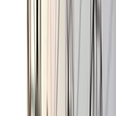
আসছেন। জানতে চাইলে বিএনপির সিনিয়র যুগ্ম মহাসচিব রুহুল কবির
রিজভী বলেন, ‘বাংলাদেশি জাতীয়তাবাদের শক্তির প্রতীক তারেক
রহমানকে শেষ করতে দেশি-বিদেশি নানা পক্ষ চক্রান্ত করেছে। তার
বিরুদ্ধে নানা অপবাদ দেওয়া হয়েছে। সেই তিনি দেশে ফিরছেন
বাংলাদেশের নেতা হিসেবে। তাকে বরণ করতে দেশের মানুষ দিন
গুনছে।’
দলের ভারপ্রাপ্ত চেয়ারম্যান তারেক রহমান কোন কোন আসন থেকে
নির্বাচন করতে পারেন, এমন প্রশ্নে সালাহউদ্দিন আহমেদ বলেন, দলের
ভারপ্রাপ্ত চেয়ারম্যান তো অবশ্যই নির্বাচনে অংশগ্রহণ করবেন। তিনি তো
সেটা একটি বিদেশি গণমাধ্যমে সাক্ষাৎকারে বলেই দিয়েছেন। আসন পরে
নির্ধারিত হবে। বাংলাদেশের যে কোনো আসন থেকে তিনি নির্বাচন করতে
পারেন।
২০০ আসনে একক প্রার্থীর বাছাই শেষ দিকে>>
দলের প্রার্থী মনোনয়ন
কবে চূড়ান্ত হবে জানতে সালাহউদ্দিন আহমেদ বলেন, আমরা এই মাসের
(অক্টোবর) মধ্যেই দলের পক্ষ থেকে কমবেশি ২শ নির্বাচনী এলাকায় একক
প্রার্থীকে হয়তো গ্রিন সিগনাল দেব সেই প্রক্রিয়ায় আছি আমরা শেষের
দিকে, যেন নির্বাচনী মাঠে একক প্রার্থী হিসেবে কাজ করতে পারেন।
জোট গঠনে আলোচনা হচ্ছে>>
সালাহউদ্দিন আহমেদ বলেন, সবার সঙ্গে
আমাদের আলোচনা হচ্ছে। শেষ পর্যন্ত জোট কোন জায়গায় গিয়ে দাঁড়ায়