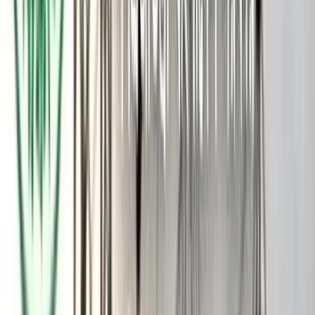
আগামী ২৩ নভেম্বর দেশে ফেরার সম্ভাবনা রয়েছে বিএনপির ভারপ্রাপ্ত
চেয়ারম্যান তারেক রহমানের। এই দিনকে ধরেই সব ধরনের প্রস্তুতি নেওয়া
হচ্ছে বলে দলটির ঘনিষ্ঠ সূত্রে এ তথ্য জানা গেছে। গতকাল বিকালে
গুলশানে নিজের বাসায় সাংবাদিকদের সঙ্গে আলাপকালে তারেক রহমানের
দেশে ফেরার বিষয়ে সুনির্দিষ্ট দিন বা তারিখ না বললেও নভেম্বর মাসে
ফিরবেন- এমন ইঙ্গিত দেন বিএনপির জাতীয় স্থায়ী কমিটির সদস্য
সালাহউদ্দিন আহমেদ। তিনি বলেন, আপনারা খুব শিগগিরই জানতে
পারবেন নির্ধারিত তারিখ। আশা করি, নভেম্বরের মধ্যেই তিনি দেশে
ফিরবেন।
দলীয় সূত্র জানিয়েছে, তারেক রহমান দেশে ফিরলে গুলশানের ৭৯ নম্বর ও
১৯৬ নম্বর দুই বাসা মিলিয়ে থাকবেন। তার নিরাপত্তা ইস্যুকে সর্বাধিক
গুরুত্ব দিয়ে দেখা হচ্ছে। এ বিষয়ে অন্তর্বর্তী সরকারের সঙ্গে দলের পক্ষ
থেকে যোগাযোগ চলছে।
গত কয়েক মাস ধরে বিএনপি মহাসচিব ও দলের জাতীয় স্থায়ী কমিটির
একাধিক সদস্য বলে আসছেন খুব শিগগিরই দেশে ফিরছেন তারেক
রহমান। এই অবস্থায় সালাহউদ্দিন আহমেদ গতকাল তারেক রহমানের
আসার বিষয়ে তথ্য দিলেন। দলের ঘনিষ্ঠ সূত্র জানায়, প্রাথমিকভাবে
আগামী ২৩ নভেম্বর তারেক রহমানের দেশে ফেরার দিন ধার্য করা হয়েছে।