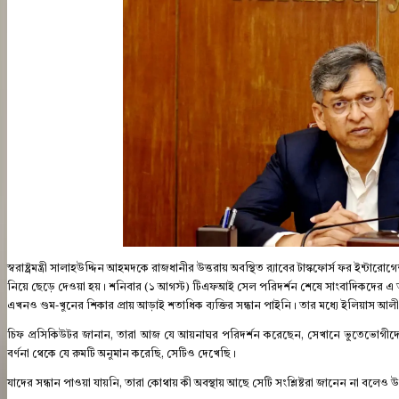
স্বরাষ্ট্রমন্ত্রী সালাহউদ্দিন আহমদকে রাজধানীর উত্তরায় অবস্থিত র‍্যাবের টাস্কফোর্স ফর 
নিয়ে ছেড়ে দেওয়া হয়। শনিবার (১ আগস্ট) টিএফআই সেল পরিদর্শন শেষে সাংবাদিকদের এ 
এখনও গুম-খুনের শিকার প্রায় আড়াই শতাধিক ব্যক্তির সন্ধান পাইনি। তার মধ্যে ইলিয়াস আ
চিফ প্রসিকিউটর জানান, তারা আজ যে আয়নাঘর পরিদর্শন করেছেন, সেখানে ভু্তেভোগীদের
বর্ণনা থেকে যে রুমটি অনুমান করেছি, সেটিও দেখেছি।
যাদের সন্ধান পাওয়া যায়নি, তারা কোথায় কী অবস্থায় আছে সেটি সংশ্লিষ্টরা জানেন না বলেও 