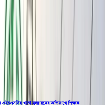
বরিশাল
ভোলা
ঝালকাঠি
বরগুনা
পিরোজপুর
পটুয়াখালী
রাজনীতি
খেলাধুলা
বিনোদন
জাতীয়
Open menu
This is the News Sidebar
খুঁজুন
সাধারণ সংবাদ
শিরোনাম
এইচএসসির খাতা মূল্যায়নের অভিযাগে শিক্ষক