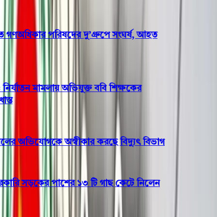
ণঅধিকার পরিষদের দু’গ্রুপে সংঘর্ষ, আহত
র্যাতন মামলায় অভিযুক্ত ববি শিক্ষকের
র অভিযোগকে অস্বীকার করছে বিদ্যুৎ বিভাগ
ি সড়কের পাশের ১৩ টি গাছ কেটে নিলেন