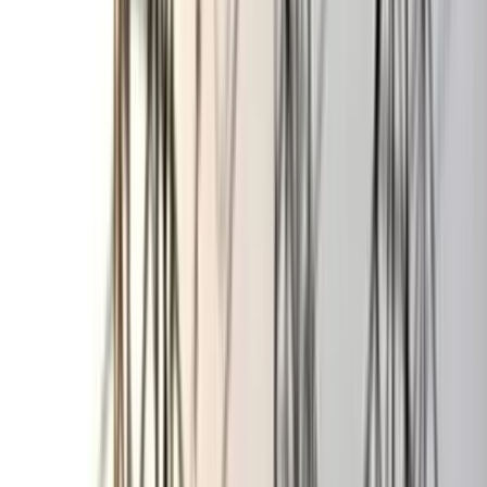
সেটা দেখার জন্য আপনাদের আরও অপেক্ষা করতে হবে। তবে জোটবদ্ধ
হলেও, কী হবে- সেটা রাজনীতির মাঠে আগে থেকেই বলে দেওয়া যায়
না।
আরও পড়ুন: