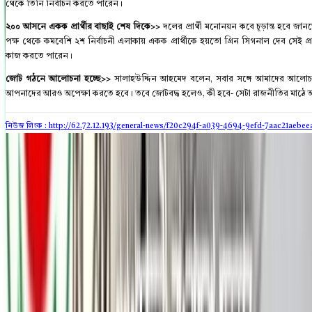
থেকে তিনি নির্বাচন করতে পারেন।
২০০ আসনে একক প্রার্থীর বাছাই শেষ দিকে>>
দলের প্রার্থী মনোনয়ন কবে চূড়ান্ত হবে 
পক্ষ থেকে কমবেশি ২শ নির্বাচনী এলাকায় একক প্রার্থীকে হয়তো গ্রিন সিগনাল দেব সেই প্রক
কাজ করতে পারেন।
জোট গঠনে আলোচনা হচ্ছে>>
সালাহউদ্দিন আহমেদ বলেন, সবার সঙ্গে আমাদের আলোচনা হচ
আপনাদের আরও অপেক্ষা করতে হবে। তবে জোটবদ্ধ হলেও, কী হবে- সেটা রাজনীতির মাঠে আগ
নিউজ লিংক : http://62.72.12.193
/general-news/f20c294f-a039-4694-9efd-7aac21aebee