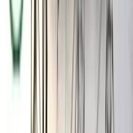
দলীয় সূত্র জানায়, বিএনপির ভারপ্রাপ্ত চেয়ারম্যান তারেক রহমানের দেশে
ফেরার আগেই দলীয় একক প্রার্থী এবং মিত্ররাজনৈতিক দলের সঙ্গে আসন
সমঝোতা করে ৩শ আসনে একক প্রার্থী চূড়ান্ত করা হবে। এর মধ্যে চলতি
মাসে ২শ আসনে দলীয় প্রার্থীদের নাম ঘোষণা করা হবে। ইতোমধ্যে তাদের
অনেককেই সবুজ সংকেত দেওয়া হয়েছে। পাশাপাশি দলীয় প্রার্থীদের নিজ
নির্বাচনী এলাকায় ঐক্যবদ্ধভাবে ধানের শীষ প্রতীকের পক্ষে মাঠে থাকতে
নির্দেশ দিয়েছেন তারেক রহমান। তার নির্দেশনা অনুযায়ী, যুগপৎ
আন্দোলনের মিত্র ও জুলাই গণ-অভ্যুত্থানের ছাত্রদের দল জাতীয় নাগরিক
পার্টির (এনসিপি) সঙ্গে আলোচনা চালিয়ে যাচ্ছে বিএনপি। ধারণা করা
যাচ্ছে, খুব শিগগির এই বিষয়ে দৃশ্যমান অগ্রগতি হবে।
সংশ্লিষ্ট সূত্র মতে, সাবেক রাষ্ট্রপতি শহীদ জিয়াউর রহমান ও সাবেক
প্রধানমন্ত্রী বেগম খালেদা জিয়ার সন্তান তারেক রহমানের দেশের ফেরার
আগে তার নিরাপত্তা ইস্যুটি বেশ গুরুত্বের সঙ্গে দেখা হচ্ছে। এই বিষয়টি
নিশ্চিত করা গেলে তারেক রহমান দেশে ফিরবেন। তার নিরাপত্তা নিশ্চিতে
দলের পক্ষ থেকে অন্তর্বর্তী সরকারের সঙ্গে যোগাযোগ রাখা হচ্ছে। দলের
ঘনিষ্ঠ সূত্র জানায়, তারেক রহমান দেশে ফিরলে তাকে বিশেষ নিরাপত্তা
দেবে সরকার - এমন নিশ্চয়তা পেয়েছে বিএনপি। তার নিরাপত্তার স্বার্থে
বুলেটপ্রুফ এসইউভি কেনার প্রক্রিয়া চলছে। ইতোমধ্যে দুটি গাড়ি
অনুমোদন দিয়েছে স্বরাষ্ট্র মন্ত্রণালয়। ঢাকা জেলা বিএনপির সাধারণ
সম্পাদক অ্যাডভোকেট নিপুণ রায় চৌধুরী মনে করেন, বিএনপির ভারপ্রাপ্ত
চেয়ারম্যান তারেক রহমান দেশের সবচেয়ে জনপ্রিয় নেতা। তিনি হচ্ছেন