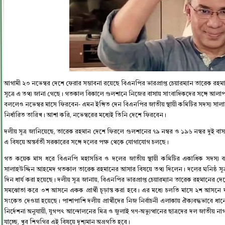
আগামী ২৩ নভেম্বর দেশে ফেরার সম্ভাবনা রয়েছে বিএনপির ভারপ্রাপ্ত চেয়ারম্যান তারেক রহম
সূত্রে এ তথ্য জানা গেছে। গতকাল বিকালে গুলশানে নিজের বাসায় সাংবাদিকদের সঙ্গে আলাপক
বললেও নভেম্বর মাসে ফিরবেন- এমন ইঙ্গিত দেন বিএনপির জাতীয় স্থায়ী কমিটির সদস্য 
নির্ধারিত তারিখ। আশা করি, নভেম্বরের মধ্যেই তিনি দেশে ফিরবেন।
দলীয় সূত্র জানিয়েছে, তারেক রহমান দেশে ফিরলে গুলশানের ৭৯ নম্বর ও ১৯৬ নম্বর দুই বাসা মি
এ বিষয়ে অন্তর্বর্তী সরকারের সঙ্গে দলের পক্ষ থেকে যোগাযোগ চলছে।
গত কয়েক মাস ধরে বিএনপি মহাসচিব ও দলের জাতীয় স্থায়ী কমিটির একাধিক সদস্য
সালাহউদ্দিন আহমেদ গতকাল তারেক রহমানের আসার বিষয়ে তথ্য দিলেন। দলের ঘনিষ্ঠ সূত্
দিন ধার্য করা হয়েছে। দলীয় সূত্র জানায়, বিএনপির ভারপ্রাপ্ত চেয়ারম্যান তারেক রহমানে
সমঝোতা করে ৩শ আসনে একক প্রার্থী চূড়ান্ত করা হবে। এর মধ্যে চলতি মাসে ২শ আসনে দ
সংকেত দেওয়া হয়েছে। পাশাপাশি দলীয় প্রার্থীদের নিজ নির্বাচনী এলাকায় ঐক্যবদ্ধভাবে ধ
নির্দেশনা অনুযায়ী, যুগপৎ আন্দোলনের মিত্র ও জুলাই গণ-অভ্যুত্থানের ছাত্রদের দল জাতীয় 
যাচ্ছে, খুব শিগগির এই বিষয়ে দৃশ্যমান অগ্রগতি হবে।