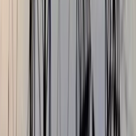
বরিশালে প্রবাসীর স্ত্রীর ঘর থেকে
জামায়াতকর্মী আটক
০৫ আগস্ট, ২০২৬ ১২:০২