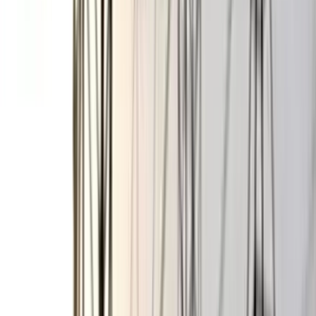
জাতীয়তাবাদী শক্তির প্রতীক। এই প্রতীককে রক্ষা করা আমাদের সবার
দায়িত্ব এবং কর্তব্য। আমরা তা করব।’
দেশে ফেরার পর তারেক রহমান গুলশানের ভাড়া বাসা ফিরোজা ও ১৯৬
নম্বর বাসা মিলিয়ে থাকবেন। ফিরোজায় আছেন মা বেগম খালেদা জিয়া।
বিচারপতি আবদুস সাত্তার সরকারের সময় দেড় বিঘা জমির ওপর নির্মিত
১৯৬ নম্বর বাড়িটি খালেদা জিয়ার নামে বরাদ্দ দেওয়া হয়েছিল। এত বছর
বাড়িটি তাঁর নিয়ন্ত্রণে থাকলেও নামজারি করা ছিল না। অন্তর্বর্তী সরকার
গত ৪ জুন বাড়িটির নামজারির কাগজ খালেদা জিয়ার হাতে তুলে দেন।
এই বাড়ির সংস্কারকাজ চলছে।
দলীয় সূত্র জানায়, যুক্তরাজ্যে বাংলাদেশ হাইকমিশনের মাধ্যমে তারেক
রহমানের জন্য ট্রাভেল পাস ইস্যুসহ সব প্রক্রিয়া চলছে। তারেক রহমান
বর্তমানে ইনডেফিনিট লিভ টু রিমেইন (আইএলআর) স্ট্যাটাসে যুক্তরাজ্যে
বসবাস করছেন। আইএলআর স্ট্যাটাসে যুক্তরাজ্যে স্থায়ীভাবে বসবাস,
কাজ ও পড়াশোনার সুযোগ পাওয়া যায়; ব্রিটিশ নাগরিকত্বের জন্যও
আবেদন করা যায়।
২০০৮ সালের ১১ সেপ্টেম্বর ১/১১ সরকারের সময় চিকিৎসার জন্য স্ত্রী ডা.
জোবাইদা রহমান ও মেয়ে জায়মা রহমানকে সঙ্গে নিয়ে লন্ডনে যান
বিএনপির ভারপ্রাপ্ত চেয়ারম্যান তারেক রহমান। ওই সময় থেকে তিনি
লন্ডনে অবস্থান করছেন। লন্ডনে থেকেই তিনি বিএনপিকে নেতৃত্ব দিয়ে