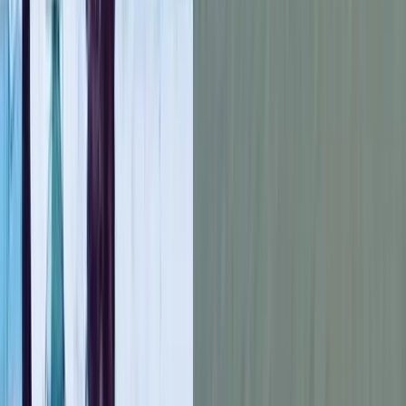
বিনোদন জগতে খ্যাতির ক্ষণস্থায়িত্ব নতুন কিছু নয়। আর এই কঠিন
বাস্তবতার মুখোমুখি হয়েছে হলিউড। এক সময়ের জনপ্রিয় শিশু
অভিনেতা টাইলার চেজকে গৃহহীন অবস্থায় দেখা গেছে যুক্তরাষ্ট্রের
ক্যালিফোর্নিয়ার রাস্তায়। নিকেলোডিয়নের জনপ্রিয় টিভি সিরিজ নেড’স
ডিক্লাসিফায়েড স্কুল সারভাইভাল গাইড-এ অভিনয়ের মাধ্যমে পরিচিতি
পাওয়া এই অভিনেতার বর্তমান জীবন ঘিরে তৈরি হয়েছে ব্যাপক
আলোচনা।
সম্প্রতি সামাজিক যোগাযোগমাধ্যমে ভাইরাল হওয়া এক ভিডিওতে দেখা
যায়, এক নারী টাইলার চেজকে চিনে তাকে জড়িয়ে ধরছেন। ওই নারী