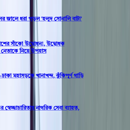
জালে ধরা পড়ল 'হলুদ সোনালি বাটা'
র সাঁকো উদ্বোধন!, উদ্বোধক
 নেতাকে নিয়ে উপহাস
কা মহাসড়কে খানাখন্দ, ঝুঁকিপূর্ণ গাড়ি
েচ্ছাচারিতায় নাগরিক সেবা ব্যাহত,