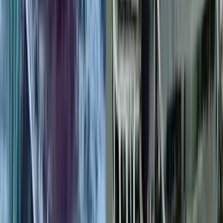
বাকেরগঞ্জ ইউএনওর স্বেচ্ছাচারিতায়
নাগরিক সেবা ব্যাহত, জনভোগান্তি
০৭ আগস্ট, ২০২৬ ২২:২১