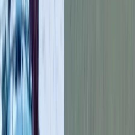
এই ঘটনার পর নতুন করে আলোচনা শুরু হয়েছে—শিশু শিল্পীদের
মানসিক স্বাস্থ্য সুরক্ষা, দীর্ঘমেয়াদি আর্থিক পরিকল্পনা এবং ক্যারিয়ার-
পরবর্তী জীবনের প্রস্তুতিতে বিনোদন শিল্প কতটা দায়িত্বশীল ভূমিকা
রাখছে। সামাজিক যোগাযোগমাধ্যমে অনেক ভক্তই টাইলার চেজের পাশে
দাঁড়ানোর আহ্বান জানাচ্ছেন এবং একই পরিস্থিতিতে পড়া অন্য শিশু
শিল্পীদের সহায়তার দাবিও তুলছেন।
এর মধ্যেই তার সাবেক সহ-অভিনেতা ড্যানিয়েল কার্টিস লি এগিয়ে
এসেছেন তাকে সহায়তা করতে। তার নিয়মিত খোঁজখবর নেওয়ার
প্রতিশ্রুতিও দিয়েছেন এই অভিনেতা। এসময় চেজ জানান বন্ধুকে দেখে
খুব খুশি হয়েছেন তিনি।
এদিকে চেজের পরিবার জানিয়েছে, বাইপোলার ডিসঅর্ডারে ভোগা এই
তারকার আর্থিক অনুদানের কোন প্রয়োজন নেই। তার দরকার চিকিৎসা ও
নিয়মিত সহায়তা।
আরও পড়ুন: