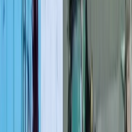
লাল ফিতা কেটে বাঁশের সাঁকো
উদ্বোধন!, উদ্বোধক শীর্ষস্থানীয়
বিএনপি নেতাকে নিয়ে উপহাস
০৮ আগস্ট, ২০২৬ ০১:১২