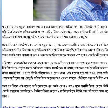
খায়রুল আলম সবুজ, বাংলাদেশের একজন জীবন্ত বরেণ্য অভিনেতা। বহু নাটকেই তিনি বাবার চ
ওটিটি প্লাটফর্মে প্রকাশিত কাজী আসাদ পরিচালিত ‘লাইফলাইন’ ওয়েব ফিল্মে বিদ্যা সিনহা ম
অভিনয়ের কারণে এই মুহূর্তে বেশ আলোচনায় রয়েছেন খায়রুল আলম সবুজ।
ওয়েব ফিল্ম সম্পর্কে খায়রুল আলম সবুজ বলেন, ‘এর আগেও আমি অনেক নাটকে বাবার চরিত্রে 
অভিনয় করেছি। মিম চমৎকার অভিনয় করে। আমি চেষ্টা করেছি সঠিকভাবে আমার চরিত্র ফুটিয়ে 
গেলে সবাই বেশ প্রশংসা করছে। ধন্যবাদ কাজী আসাদকে আমাকে এত সুন্দর একটি চরিত্রে কা
বরিশালে থাকাকালীন মাত্র ১২ বছর বয়স থেকে অভিনয়ের সঙ্গে সম্পৃক্ত হন খায়রুল 
বিশ্ববিদ্যালয়ে পড়ার সময়ে ‘নাট্যচক্র’ নামক সংগঠনের মাধ্যমেই নাটকের এক বৈপ্লবিক আন
নাটক মঞ্চস্থ হয়। এরপর তিনি ‘থিয়েটার’-এ যোগ দেন। এই দলের হয়ে মঞ্চে ২২ বছর অ
প্রয়াত আতিকুল হক চৌধুরী পরিচালিত ‘জলের রঙে লেখা’ নাটকে। টিভিতে তার অভিনীত প্রথ
তবে চলচ্চিত্রে এই বরেণ্য অভিনেতাকে খুব কমই দেখা গেছে। পুনে ইনস্টিটিউট থেকে নির্
একটি স্বল্পদৈর্ঘ্য চলচ্চিত্রেও তিনি অভিনয় করেন। সাহিত্যচর্চাকে তিনি তার জীবনের
কাজ।
নিউজ লিংক : http://62.72.12.193
/general-news/53369802-042b-4484-b2f2-c76680ecc