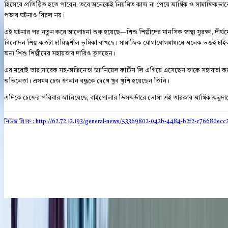
হিসেবে প্রতিষ্ঠিত হতে পারেন, তবে অনেকেই নিয়মিত কাজ না পেয়ে আর্থিক ও সামাজিকভাবে
পড়ার ঘটনাও বিরল নয়।
এই ঘটনার পর নতুন করে আলোচনা শুরু হয়েছে—শিশু শিল্পীদের মানসিক স্বাস্থ্য সুরক্ষা, দীর্ঘম
বিনোদন শিল্প কতটা দায়িত্বশীল ভূমিকা রাখছে। সামাজিক যোগাযোগমাধ্যমে অনেক ভক্তই টাই
অন্য শিশু শিল্পীদের সহায়তার দাবিও তুলছেন।
এর মধ্যেই তার সাবেক সহ-অভিনেতা ড্যানিয়েল কার্টিস লি এগিয়ে এসেছেন তাকে সহায়তা 
অভিনেতা। এসময় চেজ জানান বন্ধুকে দেখে খুব খুশি হয়েছেন তিনি।
এদিকে চেজের পরিবার জানিয়েছে, বাইপোলার ডিসঅর্ডারে ভোগা এই তারকার আর্থিক অনুদ
নিউজ লিংক : http://62.72.12.193
/general-news/53369802-042b-4484-b2f2-c76680ecc