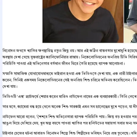
বিনোদন জগতে খ্যাতির ক্ষণস্থায়িত্ব নতুন কিছু নয়। আর এই কঠিন বাস্তবতার মুখোমুখি হ
অবস্থায় দেখা গেছে যুক্তরাষ্ট্রের ক্যালিফোর্নিয়ার রাস্তায়। নিকেলোডিয়নের জনপ্রিয় টিভি স
পরিচিতি পাওয়া এই অভিনেতার বর্তমান জীবন ঘিরে তৈরি হয়েছে ব্যাপক আলোচনা।
সম্প্রতি সামাজিক যোগাযোগমাধ্যমে ভাইরাল হওয়া এক ভিডিওতে দেখা যায়, এক নারী টাইল
করেন, তিনিই একসময় নিকেলোডিয়নের সেই জনপ্রিয় শিশু চরিত্রে অভিনয় করেছিলেন। ভিডিওট
দেখা যায়।
ভিডিওটি ‘এক্স’ প্ল্যাটফর্মে শেয়ার করেন মারিও নাউফেল নামের এক ব্যবহারকারী। তিনি লেখে
তার মতে, ক্যামেরা বন্ধ হয়ে গেলে অনেক শিশু তারকাই এমন সব চ্যালেঞ্জের মুখে পড়েন, যা দ
নাউফেল আরো বলেন, ‘শৈশবে শিশু অভিনেতারা ব্যাপক পরিচিতি পায়। কিন্তু বড় হওয়ার প
আঙুল দিয়ে দেখিয়ে দেয়, খুব অল্প বয়সে পাওয়া খ্যাতির পর হলিউডের সহায়তা সবার জন্য সম
টাইলার চেজের ঘটনা আবারও বিনোদন শিল্পে শিশু শিল্পীদের ভবিষ্যৎ নিয়ে প্রশ্ন তুলেছে। যদ