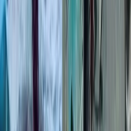
খানাখন্দ, ঝুঁকিপূর্ণ গাড়ি চলাচল
০৭ আগস্ট, ২০২৬ ২২:৩৬