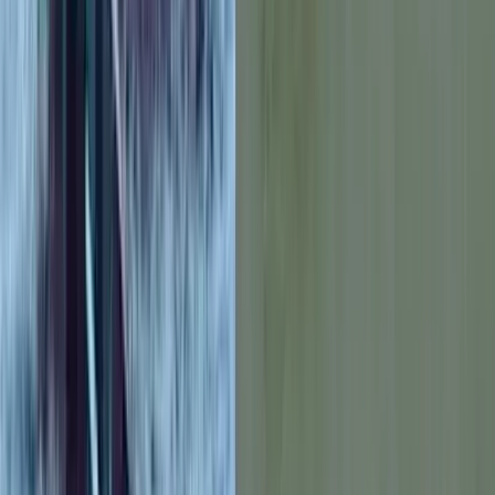
বরিশালসহ রাত ১টার মধ্যে ৬
জেলায় ঝড়ের আভাস, নদীবন্দরে ১
নম্বর সতর্কসংকেত
০৭ আগস্ট, ২০২৬ ১৯:৫০
বাবা চরিত্রে প্রশংসিত খায়রুল আলম
সবুজ