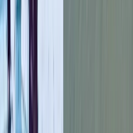
জানতে চাইলে চেজ নিশ্চিত করেন, তিনিই একসময় নিকেলোডিয়নের
সেই জনপ্রিয় শিশু চরিত্রে অভিনয় করেছিলেন। ভিডিওটি ছড়িয়ে পড়ার
পরই বিষয়টি নিয়ে সামাজিক মাধ্যমে তীব্র প্রতিক্রিয়া দেখা যায়।
ভিডিওটি ‘এক্স’ প্ল্যাটফর্মে শেয়ার করেন মারিও নাউফেল নামের এক
ব্যবহারকারী। তিনি লেখেন, ‘এই ভিডিও মনে করিয়ে দেয়, খ্যাতি কত
দ্রুত ম্লান হয়ে যেতে পারে।’
তার মতে, ক্যামেরা বন্ধ হয়ে গেলে অনেক শিশু তারকাই এমন সব
চ্যালেঞ্জের মুখে পড়েন, যা দীর্ঘদিন ধরে তাদের তাড়া করে বেড়ায়। এর
মধ্যে আর্থিক সংকট অন্যতম।
নাউফেল আরো বলেন, ‘শৈশবে শিশু অভিনেতারা ব্যাপক পরিচিতি পায়।
কিন্তু বড় হওয়ার পর বাস্তবতা অনেক সময়ই কঠিন হয়ে ওঠে। টাইলারের
ঘটনা আমাদের চোখে আঙুল দিয়ে দেখিয়ে দেয়, খুব অল্প বয়সে পাওয়া
খ্যাতির পর হলিউডের সহায়তা সবার জন্য সমানভাবে থাকে না।’
টাইলার চেজের ঘটনা আবারও বিনোদন শিল্পে শিশু শিল্পীদের ভবিষ্যৎ
নিয়ে প্রশ্ন তুলেছে। যদিও কিছু শিশু অভিনেতা পরবর্তী সময়ে সফলভাবে
প্রাপ্তবয়স্ক অভিনেতা হিসেবে প্রতিষ্ঠিত হতে পারেন, তবে অনেকেই
নিয়মিত কাজ না পেয়ে আর্থিক ও সামাজিকভাবে সংকটে পড়েন। ফলে
সমাজের মূল স্রোত থেকে ধীরে ধীরে বিচ্ছিন্ন হয়ে পড়ার ঘটনাও বিরল
নয়।