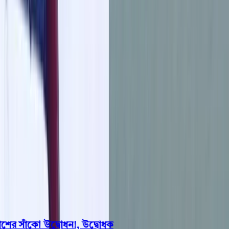
বরিশাল
ভোলা
ঝালকাঠি
বরগুনা
পিরোজপুর
পটুয়াখালী
রাজনীতি
খেলাধুলা
বিনোদন
জাতীয়
Open menu
This is the News Sidebar
খুঁজুন
সাধারণ সংবাদ
শিরোনাম
র সাঁকো উদ্বোধন!, উদ্বোধক