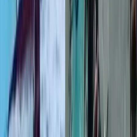
টানা বর্ষণে বরিশাল-ঢাকা মহাসড়কে