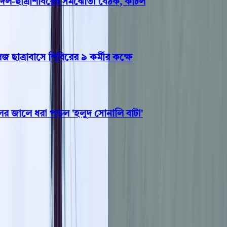
-ছাত্রশিবিরের সমঝোতা বৈঠক, কাটল
্রাবাসে শিবিরের ৯ কর্মীর কক্ষে
জালে ধরা পড়ল 'হলুদ সোনালি বাটা'
বিনোদন
গৃহহীন হয়ে করুণ পরিস্থিতিতে
হলিউড তারকা