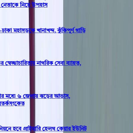
 নেতাকে নিয়ে উপহাস
কা মহাসড়কে খানাখন্দ, ঝুঁকিপূর্ণ গাড়ি
েচ্ছাচারিতায় নাগরিক সেবা ব্যাহত,
মধ্যে ৬ জেলায় ঝড়ের আভাস,
র্কসংকেত
নে হবে প্রাইমারি হেলথ কেয়ার ইউনিট