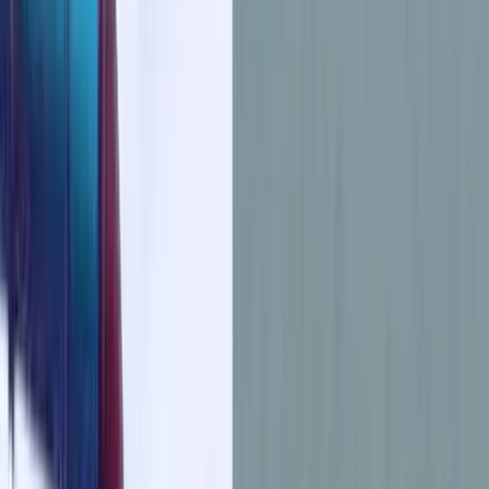
বরিশালসহ রাত ১টার মধ্যে ৬ জেলায় ঝড়ের
আভাস, নদীবন্দরে ১ নম্বর সতর্কসংকেত
ভোলার মেঘনা-তেঁতুলিয়ায় অবৈধ বালু
উত্তোলন বন্ধে বিভিন্ন সরকারি দপ্তরে আইনি
নোটিশ
শুক্রবার, ০৭ আগস্ট ২০২৬
২৩ শ্রাবণ ১৪৩৩ বঙ্গাব্দ