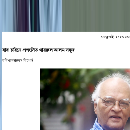
০৪ জুলাই, ২০২৬ ২০
বাবা চরিত্রে প্রশংসিত খায়রুল আলম সবুজ
বরিশালটাইমস রিপোর্ট